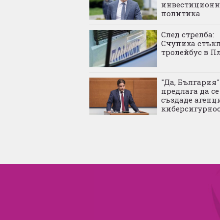
инвестиционн
политика
След стрелба:
Счупиха стъкл
тролейбус в П
"Да, България"
предлага да се
създаде агенц
киберсигурно