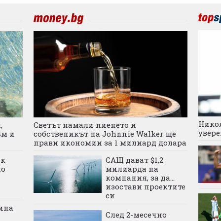
Никол
,
Светът намали пиенето и
увере
ъм и
собственикът на Johnnie Walker ще
прави икономии за 1 милиард долара
ик
САЩ дават $1,2
но
милиарда на
компания, за да...
изостави проектите
си
ина
След 2-месечно