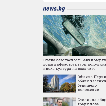
Пътна безопасност: Бавни мерки
лоша инфраструктура, популиз
ниска култура на водачите
Община Перн
обяви частич
бедствено
положение
Столична общ
гради нова