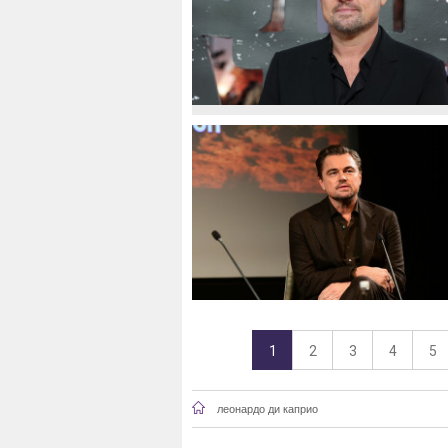
1
2
3
4
5
леонардо ди каприо