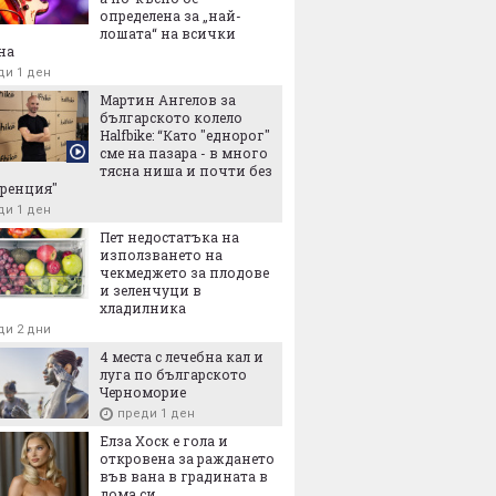
определена за „най-
лошата“ на всички
на
ди 1 ден
Мартин Ангелов за
българското колело
Halfbike: “Като "еднорог"
сме на пазара - в много
тясна ниша и почти без
ренция"
ди 1 ден
Пет недостатъка на
използването на
чекмеджето за плодове
и зеленчуци в
хладилника
ди 2 дни
4 места с лечебна кал и
луга по българското
Черноморие
преди 1 ден
Елза Хоск е гола и
откровена за раждането
във вана в градината в
дома си