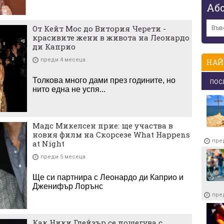
Аб
От Кейт Мос до Витория Черети -
красивите жени в живота на Леонардо
ди Каприо
преди 4 месеца
НАЙ
Толкова много дами през годините, но
ПОС
нито една не успя...
Мадс Микелсен прие: ще участва в
новия филм на Скорсезе What Happens
пре
at Night
преди 5 месеца
Ще си партнира с Леонардо ди Каприо и
Дженифър Лорънс
пре
Как Ники Глейзър се пошегува с