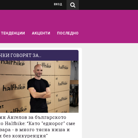
ВХОД
ТЕНДЕНЦИИ
АКЦЕНТИ
ПОСЛЕДНО
КИ ГОВОРЯТ ЗА...
н Ангелов за българското
о Halfbike: “Като "еднорог" сме
зара - в много тясна ниша и
и без конкуренция"