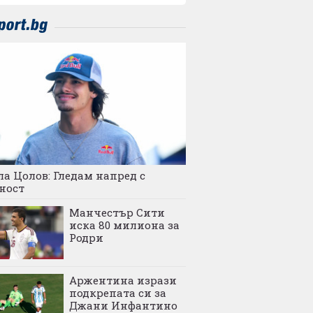
а Цолов: Гледам напред с
ност
Манчестър Сити
иска 80 милиона за
Родри
Аржентина изрази
подкрепата си за
Джани Инфантино