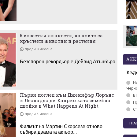
национален отбор
Левски отряза
Олимпиакос за Акрам
Бурас
6 известни личности, на които са
кръстени животни и растения
преди 3 месеца
АНК
Безспорен рекордьор е Дейвид Атънбъро
Къде
Н
Черн
Първи поглед към Дженифър Лорънс
В 
и Леонардо ди Каприо като семейна
П
двойка в What Happens At Night
С 
преди 4 месеца
Филмът на Мартин Скорсезе отново
събира двамата актьор...