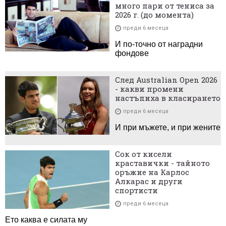
много пари от тениса за
2026 г. (до момента)
преди 6 месеца
И по-точно от наградни
фондове
След Australian Open 2026
- какви промени
настъпиха в класирането
преди 6 месеца
И при мъжете, и при жените
Сок от кисели
краставички - тайното
оръжие на Карлос
Алкарас и други
спортисти
преди 6 месеца
Ето каква е силата му