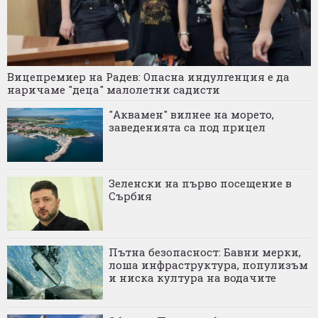
Вицепремиер на Радев: Опасна индулгенция е да
наричаме "деца" малолетни садисти
"Аквамен" вилнее на морето,
заведенията са под прицел
Зеленски на първо посещение в
Сърбия
Пътна безопасност: Бавни мерки,
лоша инфраструктура, популизъм
и ниска култура на водачите