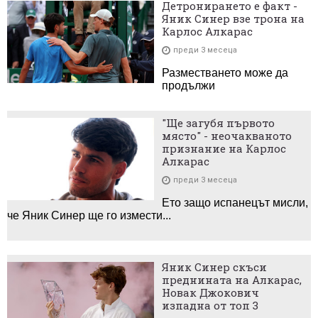
Детронирането е факт -
Яник Синер взе трона на
Карлос Алкарас
преди 3 месеца
Разместването може да
продължи
"Ще загубя първото
място" - неочакваното
признание на Карлос
Алкарас
преди 3 месеца
Ето защо испанецът мисли,
че Яник Синер ще го измести...
Яник Синер скъси
преднината на Алкарас,
Новак Джокович
изпадна от топ 3