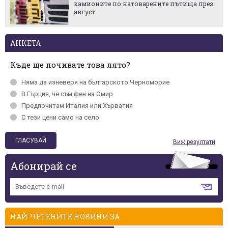
камионите по натоварените пътища през
август
АНКЕТА
Къде ще почивате това лято?
Няма да изневеря на българското Черномориe
В Гърция, че съм фен на Омир
Предпочитам Италия или Хърватия
С тези цени само на село
Виж резултати
Абонирай се
НАЙ-ЧЕТЕНИТЕ НОВИНИ ЗА