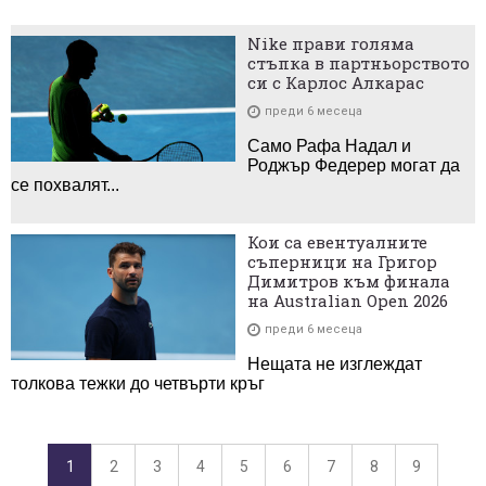
Nike прави голяма
стъпка в партньорството
си с Карлос Алкарас
преди 6 месеца
Само Рафа Надал и
Роджър Федерер могат да
се похвалят...
Кои са евентуалните
съперници на Григор
Димитров към финала
на Australian Open 2026
преди 6 месеца
Нещата не изглеждат
толкова тежки до четвърти кръг
1
2
3
4
5
6
7
8
9