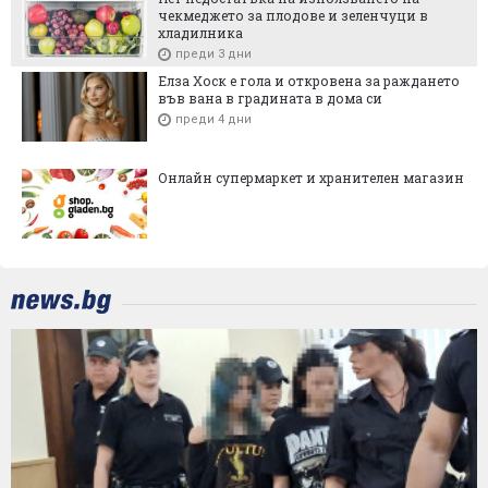
чекмеджето за плодове и зеленчуци в
хладилника
преди 3 дни
Елза Хоск е гола и откровена за раждането
във вана в градината в дома си
преди 4 дни
Онлайн супермаркет и хранителен магазин