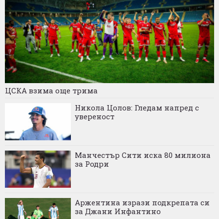
ЦСКА взима още трима
Никола Цолов: Гледам напред с
увереност
Манчестър Сити иска 80 милиона
за Родри
Аржентина изрази подкрепата си
за Джани Инфантино