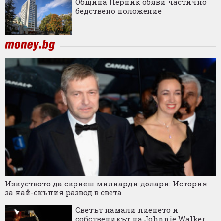
Община Перник обяви частично
бедствено положение
Изкуството да скриеш милиарди долари: История
за най-скъпия развод в света
Светът намали пиенето и
собственикът на Johnnie Walker