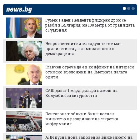
Румен Радев: Неидентифициран дрон се
разби в България, на 100 метра от границата
с Румъния
Непросветените и малодушните имат
привилегията да са мнозинство в
демокрацията
Главчев отрече да е в конфликт на интереси
относно възложени на Сметната палата
одити
САЩ дават 1 млрд. долара помощ на
Колумбия за сигурността
Пентагонът обвини бивш военен
министър в разкриване на секретна
информация
АПИ пусна нова заповед за движението на