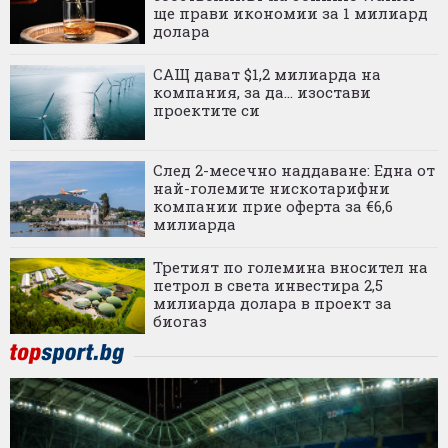
ще прави икономии за 1 милиард
долара
САЩ дават $1,2 милиарда на
компания, за да... изостави
проектите си
След 2-месечно наддаване: Една от
най-големите нискотарифни
компании прие оферта за €6,6
милиарда
Третият по големина вносител на
петрол в света инвестира 2,5
милиарда долара в проект за
биогаз