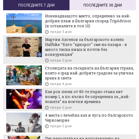
ПОСЛЕДНИТЕ 7 ДНИ
ПОСЛЕДНИТЕ 30 ДНИ
Изненадващото място, определено за най-
добрия плаж в България според TripAdvisor
(и останалите в топ 10)
преди 3 дни
Мартин Ангелов за българското колело
Halfbike: “Като "еднорог" сме на пазара - в
много тясна ниша и почти без
конкуренция"
преди 2 дни
Столицата на съседната на България страна,
която е сред най-добрите градове за улична
храна в света
преди 4 дни
Как рок песен от 80-те първо стана хит
номер 1, а по-късно бе определена за „най-
лошата“ на всички времена
преди 2 дни
4 места с лечебна кал и луга по българското
Черноморие
преди 2 дни
Пет недостатъка на използването на