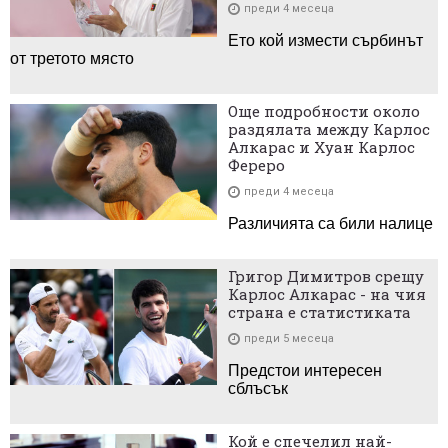
преди 4 месеца
Ето кой измести сърбинът
от третото място
Още подробности около
раздялата между Карлос
Алкарас и Хуан Карлос
Фереро
преди 4 месеца
Различията са били налице
Григор Димитров срещу
Карлос Алкарас - на чия
страна е статистиката
преди 5 месеца
Предстои интересен
сблъсък
Кой е спечелил най-