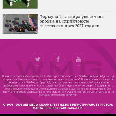
Формула 1 планира увеличена
бройка на спринтовите
състезания през 2027 година
Всички текстове публикувани в Lifestyle.bg са собственост на "Уеб Медия Груп" АД и са под
закрила на "Закона за авторското право и сродните му права". Всички снимки и видеа са
собственост на "Уеб Медия Груп" АД, разпространяват се с лиценз, който позволява
свободното им ползване или се използват на база лицензионни договори. Съдържанието,
включително текстове, снимки и видео не могат да бъдат използвани и копирани без
изричното писмено разрешение на "Уеб Медия Груп" АД, включително с цел агрегиране на
съдържанието и сходни услуги.
© 1998 - 2026 WEB MEDIA GROUP. LIFESTYLE.BG Е РЕГИСТРИРАНА ТЪРГОВСКА
МАРКА. ВСИЧКИ ПРАВА ЗАПАЗЕНИ.