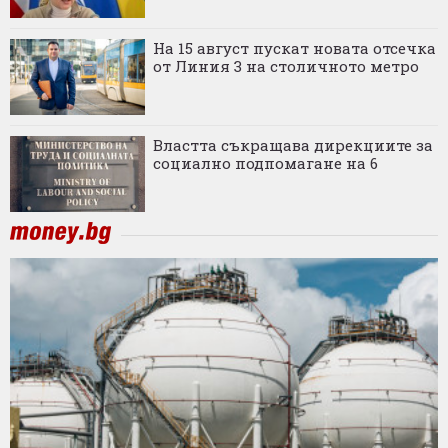
На 15 август пускат новата отсечка
от Линия 3 на столичното метро
Властта съкращава дирекциите за
социално подпомагане на 6