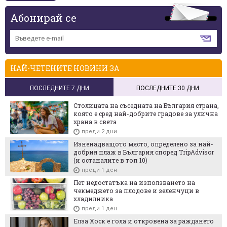
Абонирай се
НАЙ-ЧЕТЕНИТЕ НОВИНИ ЗА
ПОСЛЕДНИТЕ 7 ДНИ
ПОСЛЕДНИТЕ 30 ДНИ
Столицата на съседната на България страна,
която е сред най-добрите градове за улична
храна в света
преди 2 дни
Изненадващото място, определено за най-
добрия плаж в България според TripAdvisor
(и останалите в топ 10)
преди 1 ден
Пет недостатъка на използването на
чекмеджето за плодове и зеленчуци в
хладилника
преди 1 ден
Елза Хоск е гола и откровена за раждането