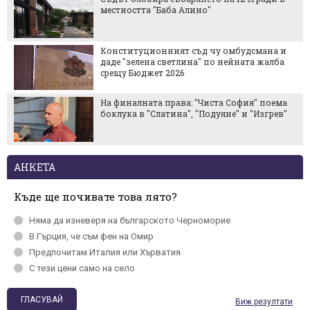
местността "Баба Алино"
Конституционният съд чу омбудсмана и
даде "зелена светлина" по нейната жалба
срещу Бюджет 2026
На финалната права: "Чиста София" поема
боклука в "Слатина", "Подуяне" и "Изгрев"
АНКЕТА
Къде ще почивате това лято?
Няма да изневеря на българското Черномориe
В Гърция, че съм фен на Омир
Предпочитам Италия или Хърватия
С тези цени само на село
Виж резултати