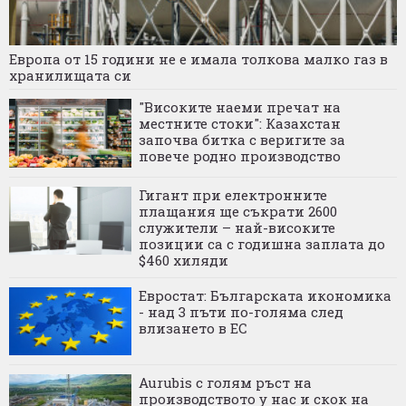
Европа от 15 години не е имала толкова малко газ в
хранилищата си
"Високите наеми пречат на
местните стоки": Казахстан
започва битка с веригите за
повече родно производство
Гигант при електронните
плащания ще съкрати 2600
служители – най-високите
позиции са с годишна заплата до
$460 хиляди
Евростат: Българската икономика
- над 3 пъти по-голяма след
влизането в ЕС
Aurubis с голям ръст на
производството у нас и скок на