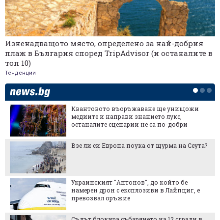
Изненадващото място, определено за най-добрия
плаж в България според TripAdvisor (и останалите в
топ 10)
Тенденции
Квантовото въоръжаване ще унищожи
медиите и направи знанието лукс,
останалите сценарии не са по-добри
Взе ли си Европа поука от щурма на Сеута?
Украинският "Антонов", до който бе
намерен дрон с експлозиви в Лайпциг, е
превозвал оръжие
Съдът блокира събарянето на 12 сгради в