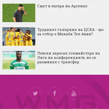
Смут в лагера на Арсенал
Трудният съперник на ЦСКА - що
за отбор е Макаби Тел Авив?
Левски харесал голмайстора на
Лига на конференциите, но се
разминал с трансфер