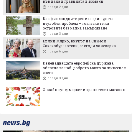
във вана в градината в дома си
преди 2 дни
Как финландците решиха един доста
неудобен проблем – тоалетните на
островите без капка замърсяване
преди 3 дни
Принц Мирко, внукът на Симеон
Сакскобургготски, се сгоди за лекарка
преди 6 дни
Изненадващата европейска държава,
обявена за най-доброто място за живеене в
света
преди 3 дни
Онлайн супермаркет и хранителен магазин