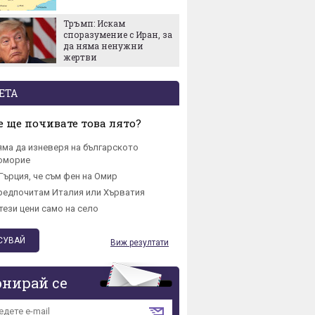
милион
стимул
Тръмп: Искам
Ответен
споразумение с Иран, за
нови т
да няма ненужни
ограни
жертви
америк
технол
ЕТА
 ще почивате това лято?
яма да изневеря на българското
омориe
Гърция, че съм фен на Омир
редпочитам Италия или Хърватия
тези цени само на село
Виж резултати
онирай се