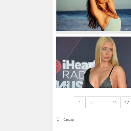
1
2
...
41
42
бански