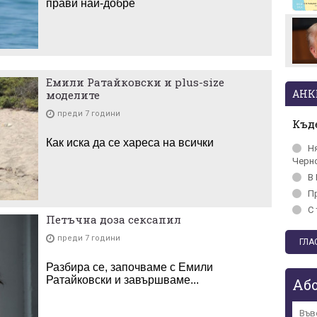
прави най-добре
Стотици посрещнаха
Мохамед Салах в Турция
Емили Ратайковски и plus-size
АНК
моделите
преди 7 години
Къде
Как иска да се хареса на всички
Н
Черн
В 
П
С 
Петъчна доза сексапил
преди 7 години
Разбира се, започваме с Емили
Ратайковски и завършваме...
Аб