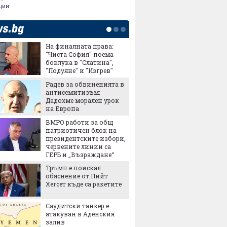
ции
На финалната права:
Метрот
"Чиста София" поема
"Левски
боклука в "Слатина",
"Подуяне" и "Изгрев"
Радев за обвиненията в
ПроКре
антисемитизъм:
Българ
Дадохме морален урок
Европе
на Европа
старти
собств
ВМРО работи за общ
Най-го
патриотичен блок на
европе
президентските избори,
отбран
червените линии са
космич
ГЕРБ и „Възраждане“
ще е к
Тръмп е поискал
Work Be
обяснение от Пийт
където
Хегсет къде са ракетите
мястот
Саудитски танкер е
След "З
атакуван в Аденския
Сега Г
залив