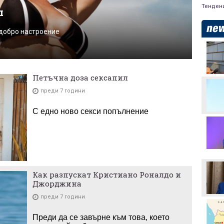
Тенден
л
 добро настроение
Левски преминава в
съвсем друга финансова
орбита, ако отстрани
Кайрат
Петъчна доза сексапил
Смут в лагера на Арсенал
преди 7 години
С едно ново секси попълнение
Трудният съперник на
ЦСКА - що за отбор е
Макаби Тел Авив?
ЦСКА в опит да направи
първата крачка към
Как разпускат Кристиано Роналдо и
отстраняването на
Макаби Тел Авив
Джорджина
Левски харесал
преди 7 години
голмайстора на Лига на
конференциите, но се
Преди да се завърне към това, което
разминал с трансфер