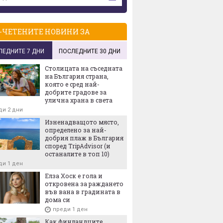
-ЧЕТЕНИТЕ НОВИНИ ЗА
ЛЕДНИТЕ 7 ДНИ
ПОСЛЕДНИТЕ 30 ДНИ
Столицата на съседната
на България страна,
която е сред най-
добрите градове за
улична храна в света
ди 2 дни
Изненадващото място,
определено за най-
добрия плаж в България
според TripAdvisor (и
останалите в топ 10)
ди 1 ден
Елза Хоск е гола и
откровена за раждането
във вана в градината в
дома си
преди 1 ден
Как финландците