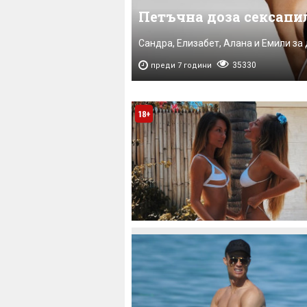
Петъчна доза сексапи
Сандра, Елизабет, Алана и Емили за
35330
преди 7 години