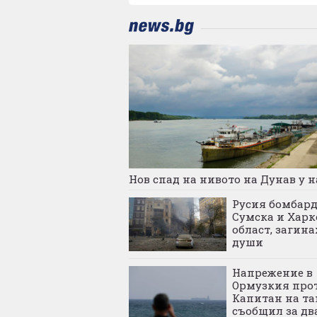
Нов спад на нивото на Дунав у н
Русия бомбар
Сумска и Харк
област, загина
души
Напрежение в
Ормузкия прот
Капитан на та
съобщил за дв