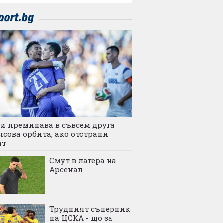
и преминава в съвсем друга
сова орбита, ако отстрани
ат
Смут в лагера на
Арсенал
Трудният съперник
на ЦСКА - що за