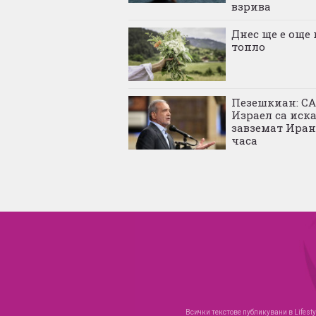
взрива
Днес ще е още 
топло
Пезешкиан: С
Израел са иск
завземат Иран
часа
Всички текстове публикувани в Lifesty