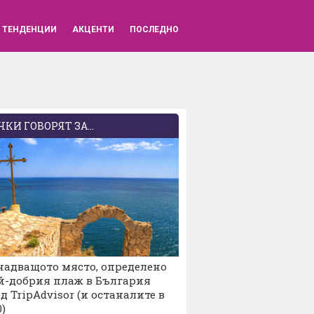
ВХОД
ТЕНДЕНЦИИ
АКЦЕНТИ
ПОСЛЕДНО
КИ ГОВОРЯТ ЗА...
надващото място, определено
й-добрия плаж в България
д TripAdvisor (и останалите в
0)