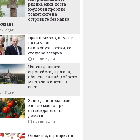
решиха един доста
неудобен проблем –
тоалетните на
островите без капка
сяване
ди 2 дни
Принц Мирко, внукът
на Симеон
Сакскобургготски, се
сгоди за лекарка
преди 6 дни
Изненадващата
европейска държава,
обявена за най-доброто
място за живеене в
света
ди 3 дни
Защо да използваме
кисело мляко при
отглеждането на
домати
преди 2 дни
Онлайн супермаркет и