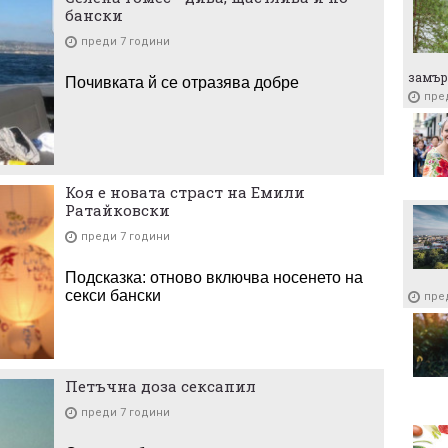
бански
преди 7 години
замър
Почивката й се отразява добре
пре
Коя е новата страст на Емили
Ратайковски
преди 7 години
Подсказка: отново включва носенето на
секси бански
пре
Петъчна доза сексапил
преди 7 години