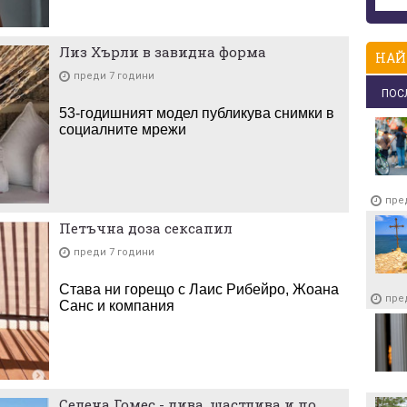
Лиз Хърли в завидна форма
НАЙ
преди 7 години
ПОС
53-годишният модел публикува снимки в
социалните мрежи
пре
Петъчна доза сексапил
преди 7 години
Става ни горещо с Лаис Рибейро, Жоана
пре
Санс и компания
Селена Гомес - дива, щастлива и по