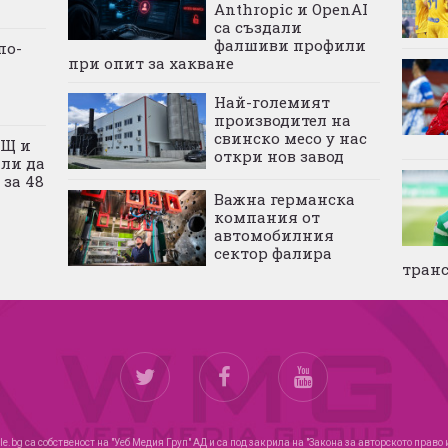
Anthropic и OpenAI
са създали
фалшиви профили
по-
при опит за хакване
Най-големият
производител на
свинско месо у нас
АЩ и
откри нов завод
али да
 за 48
Важна германска
компания от
автомобилния
сектор фалира
тран
le.bg са собственост на "Уеб Медия Груп" АД и са под закрила на "Закона за авторското право