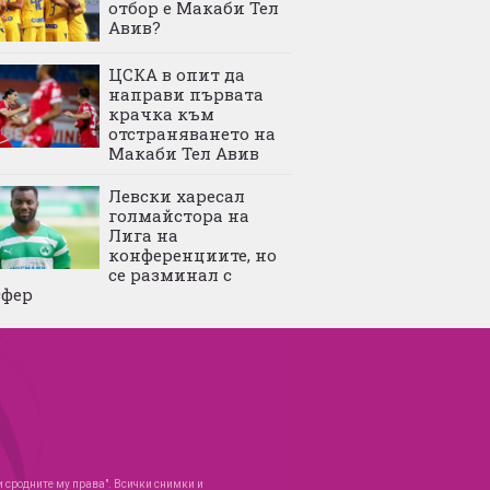
отбор е Макаби Тел
Авив?
ЦСКА в опит да
направи първата
крачка към
отстраняването на
Макаби Тел Авив
Левски харесал
голмайстора на
Лига на
конференциите, но
се разминал с
сфер
 и сродните му права". Всички снимки и