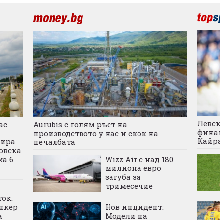
Левск
ас
Aurubis с голям ръст на
финан
производството у нас и скок на
Кайр
дира
печалбата
овска
ха 6
Wizz Air с над 180
милиона евро
загуба за
тримесечие
ок.
нкер
Нов инцидент:
а
Модели на