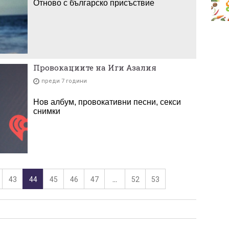
Отново с българско присъствие
Провокациите на Иги Азалия
преди 7 години
Нов албум, провокативни песни, секси
снимки
43
44
45
46
47
...
52
53