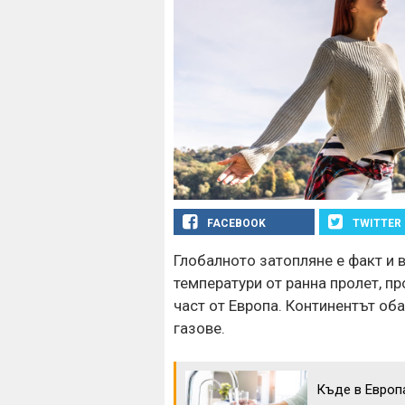
FACEBOOK
TWITTER
Глобалното затопляне е факт и 
температури от ранна пролет, 
част от Европа. Континентът об
газове.
Къде в Европ