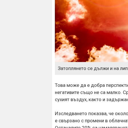
Затоплянето се дължи и на лип
Това може да е добра перспекти
негативите също не са малко. Ср
сухият въздух, както и задържан
Изследването показва, че окол
е свързано с промени в облачна
Останалите 20% са намаляването