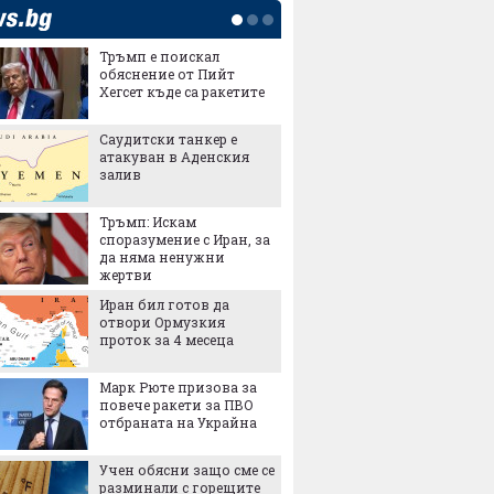
Тръмп е поискал
Любима
обяснение от Пийт
правит
Хегсет къде са ракетите
скочи с
Европа 
Саудитски танкер е
Tesco м
атакуван в Аденския
с над 5
залив
собств
големи
е сред
Тръмп: Искам
Обрат 
споразумение с Иран, за
Герман
да няма ненужни
работн
жертви
и Изто
Иран бил готов да
МВР ве
отвори Ормузкия
забран
проток за 4 месеца
камери
Waze
Марк Рюте призова за
Къснит
повече ракети за ПВО
владея
отбраната на Украйна
хотели
надхвъ
Учен обясни защо сме се
заетост
разминали с горещите