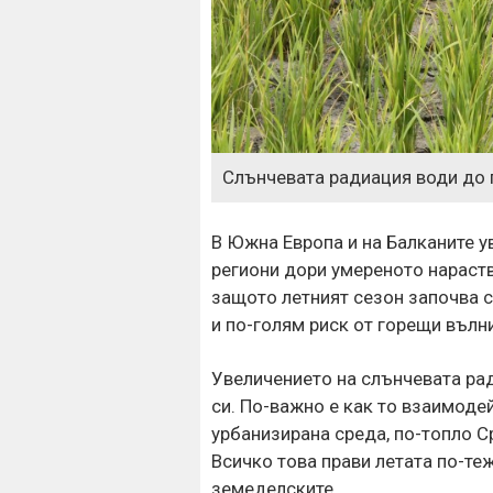
Слънчевата радиация води до 
В Южна Европа и на Балканите у
региони дори умереното нараств
защото летният сезон започва с
и по-голям риск от горещи вълн
Увеличението на слънчевата рад
си. По-важно е как то взаимодей
урбанизирана среда, по-топло С
Всичко това прави летата по-теж
земеделските.