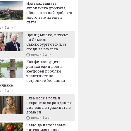
Изненадващата
европейска държава,
обявена за най-доброто
място за живеене в
света
ди 2 дни
Принц Мирко, внукът
на Симеон
Сакскобургготски, се
сгоди за лекарка
преди 5 дни
Как финландците
решиха един доста
неудобен проблем –
тоалетните на
островите без капка
сяване
ди 2 дни
Елза Хоск е гола и
откровена за раждането
във вана в градината в
дома си
преди 1 ден
Защо да използваме
кисело мляко при