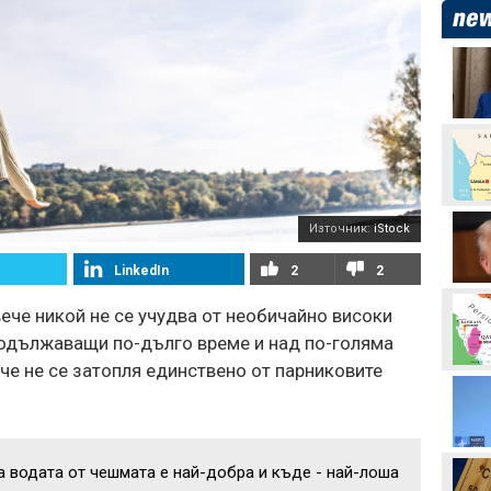
Стотици посрещнаха
Мохамед Салах в Турция
Неймар избухна с нов
скандал след мач в
Бразилия
Вицепрезидентът на
Източник:
iStock
УЕФА: Имаме нужда от
кандидат срещу
LinkedIn
2
2
Инфантино
Акрам Бурас може да
вече никой не се учудва от необичайно високи
отсъства дълго от
терените
продължаващи по-дълго време и над по-голяма
аче не се затопля единствено от парниковите
Христо Янев вече е
наясно със състава за
мача с Макаби
Левски - Кайрат може да
а водата от чешмата е най-добра и къде - най-лоша
се окаже последния