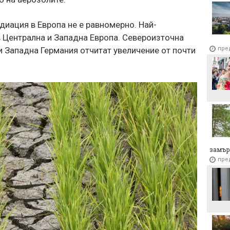
иация в Европа не е равномерно. Най-
 Централна и Западна Европа. Североизточна
пре
и Западна Германия отчитат увеличение от почти
замър
пре