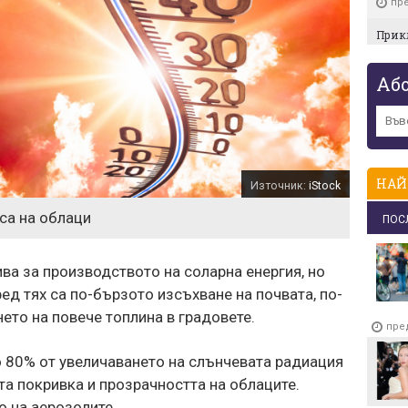
пре
Прик
пре
Аб
Пет 
чекм
хлад
пре
Рокля
всич
НАЙ
Източник:
iStock
пре
са на облаци
ПОС
Държ
ток в
пре
ва за производството на соларна енергия, но
ед тях са по-бързото изсъхване на почвата, по-
Изне
добри
ето на повече топлина в градовете.
(и ос
пре
пре
о 80% от увеличаването на слънчевата радиация
та покривка и прозрачността на облаците.
 на аерозолите.