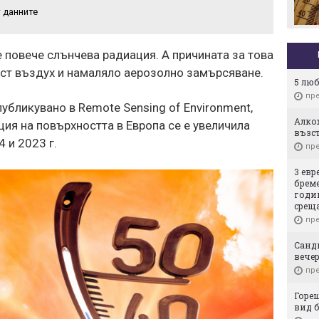
евромач на "Герена" в
 данните
този му вид
 повече слънчева радиация. А причината за това
ист въздух и намаляло аерозолно замърсяване.
5 лю
пре
убликувано в Remote Sensing of Environment,
Алкох
ия на повърхността в Европа се е увеличила
възст
 и 2023 г.
пре
3 евр
бреме
годи
срещ
пре
Сандв
вечер
пре
Горе
вид б