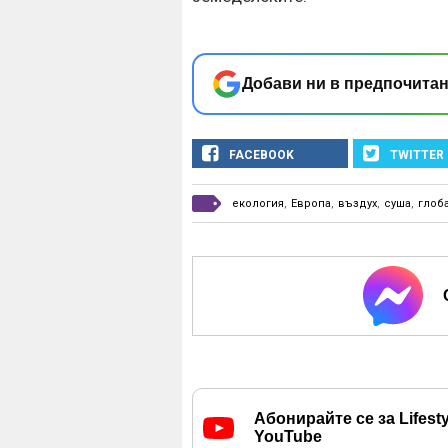
Добави ни в предпочитан
FACEBOOK
TWITTER
екология
,
Европа
,
въздух
,
суша
,
глоб
Абонирайте се за Lifesty
YouTube