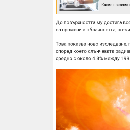
Какво показват
До повърхността му достига все
са промени в облачността, по-ч
Това показва ново изследване, п
според което слънчевата радиац
средно с около 4.8% между 1994