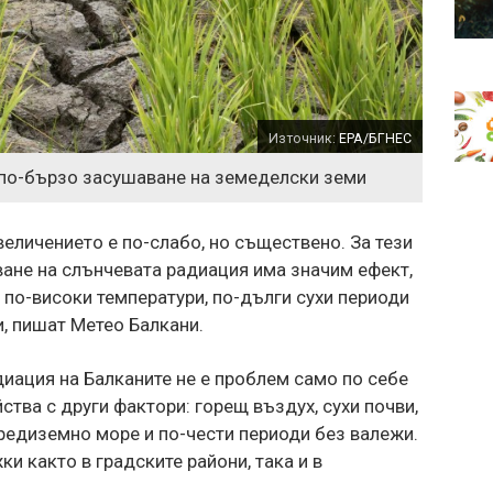
Източник:
EPA/БГНЕС
по-бързо засушаване на земеделски земи
величението е по-слабо, но съществено. За тези
ане на слънчевата радиация има значим ефект,
 по-високи температури, по-дълги сухи периоди
и, пишат Метео Балкани.
иация на Балканите не е проблем само по себе
ства с други фактори: горещ въздух, сухи почви,
редиземно море и по-чести периоди без валежи.
ки както в градските райони, така и в