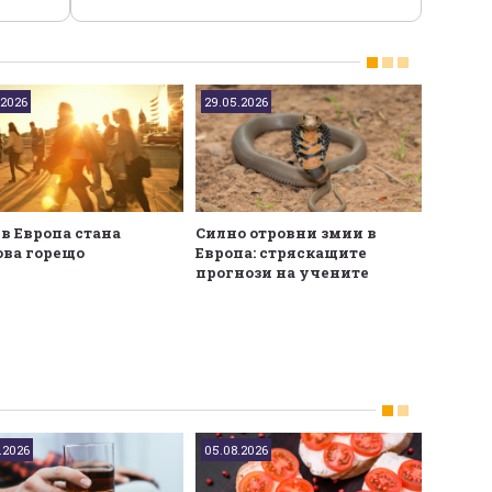
.2026
29.05.2026
11.05.20
 в Европа стана
Силно отровни змии в
Къде в
ова горещо
Европа: стряскащите
чешмат
прогнози на учените
къде -
.2026
05.08.2026
05.08.2