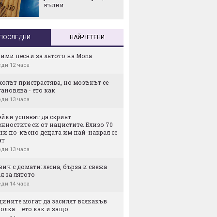
Рускит
вълни
затвор
приста
Украйн
реколта
ПОСЛЕДНИ
НАЙ-ЧЕТЕНИ
пред блокада
бими песни за лятото на Mona
ди 12 часа
олът пристрастява, но мозъкът се
ановява - ето как
ди 13 часа
ейки успяват да скрият
нностите си от нацистите. Близо 70
ни по-късно децата им най-накрая се
ат
ди 13 часа
ич с домати: лесна, бърза и свежа
я за лятото
ди 14 часа
щините могат да засилят всякакъв
олка – ето как и защо