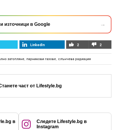
→
и източници в Google
LinkedIn
2
2
ално затопляне
,
парникови газове
,
слънчева радиация
Станете част от Lifestyle.bg
le.bg в
Следете Lifestyle.bg в
Instagram