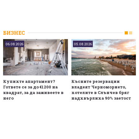
БИЗНЕС
06.08.2026
05.08.2026
Купихте апартамент?
Късните резервации
Гответе се за до €1200 на
владеят Черноморието,
квадрат, за да заживеете в
хотелите в Слънчев бряг
него
надхвърлиха 90% заетост