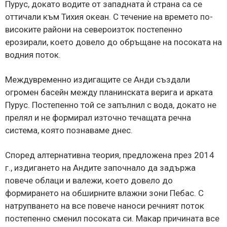
Пурус, докато водите от западната ѝ страна са се
оттичали към Тихия океан. С течение на времето по-
високите райони на североизток постепенно
ерозирали, което довело до обръщане на посоката на
водния поток.
Междувременно издигащите се Анди създали
огромен басейн между планинската верига и арката
Пурус. Постепенно той се запълнил с вода, докато не
прелял и не формирал източно течащата речна
система, която познаваме днес.
Според алтернативна теория, предложена през 2014
г., издигането на Андите започнало да задържа
повече облаци и валежи, което довело до
формирането на обширните влажни зони Пебас. С
натрупването на все повече наноси речният поток
постепенно сменил посоката си. Макар причината все