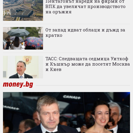
Пентагонът нареди на фирми от
ВПК да увеличат производството
на оръжия
От запад идват облаци и дъжд за
кратко
ТАСС: Следващата седмица Уиткоф
и Къшнър може да посетят Москва
и Киев