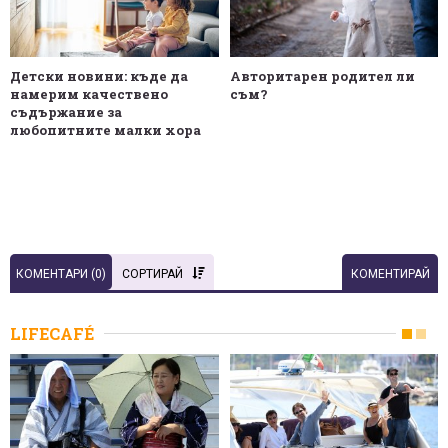
Детски новини: къде да
Авторитарен родител ли
намерим качествено
съм?
съдържание за
любопитните малки хора
КОМЕНТАРИ (
0
)
СОРТИРАЙ
КОМЕНТИРАЙ
LIFECAFÉ