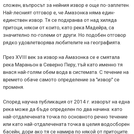
сложен, въпросът за нейния извор е още по-заплетен.
Най-лесният отговор е, че Амазонка няма един-
единствен извор. Тя се подхранва от над хиляда
притоци, някои от които, като река Мадейра, са
значително по-големи от други. Но подобен отговор
рядко удовлетворява любителите на географията.
През XVIII век за извор на Амазонка се е смятала
река Мараньон в Северно Перу, тъй като именно тя
внася най-голям обем вода в системата. С течение на
времето обаче самото определение за "извор" се
променя.
Според научна публикация от 2014 г. изворът на една
река може да бъде определен по два начина: като
най-отдалечената точка по основното речно течение
или като най-отдалечената точка в целия водосборен
басейн, дори ако тя се намира по някой от притоците.