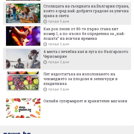
Столицата на съседната на България страна,
която е сред най-добрите градове за улична
храна в света
преди 5 дни
Как рок песен от 80-те първо стана хит
номер 1, а по-късно бе определена за „най-
лошата“ на всички времена
преди 2 дни
4 места с лечебна кал и луга по българското
Черноморие
преди 2 дни
Пет недостатъка на използването на
чекмеджето за плодове и зеленчуци в
хладилника
преди 3 дни
Онлайн супермаркет и хранителен магазин