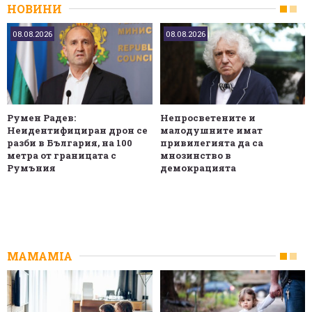
НОВИНИ
08.08.2026
08.08.2026
Румен Радев:
Непросветените и
Неидентифициран дрон се
малодушните имат
разби в България, на 100
привилегията да са
метра от границата с
мнозинство в
Румъния
демокрацията
MAMAMIA