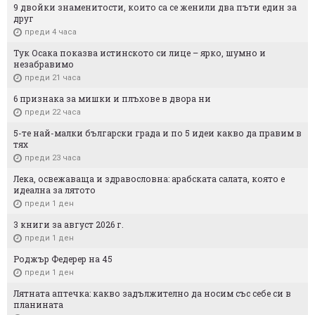
9 двойки знаменитости, които са се женили два пъти един за
друг
преди 4 часа
Тук Осака показва истинското си лице – ярко, шумно и
незабравимо
преди 21 часа
6 признака за мишки и плъхове в двора ни
преди 22 часа
5-те най-малки български градa и по 5 идеи какво да правим в
тях
преди 23 часа
Лека, освежаваща и здравословна: арабската салата, която е
идеална за лятото
преди 1 ден
3 книги за август 2026 г.
преди 1 ден
Роджър Федерер на 45
преди 1 ден
Лятната аптечка: какво задължително да носим със себе си в
планината