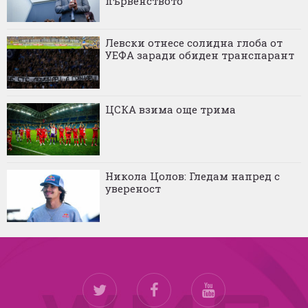
първенството
Левски отнесе солидна глоба от
УЕФА заради обиден транспарант
ЦСКА взима още трима
Никола Цолов: Гледам напред с
увереност