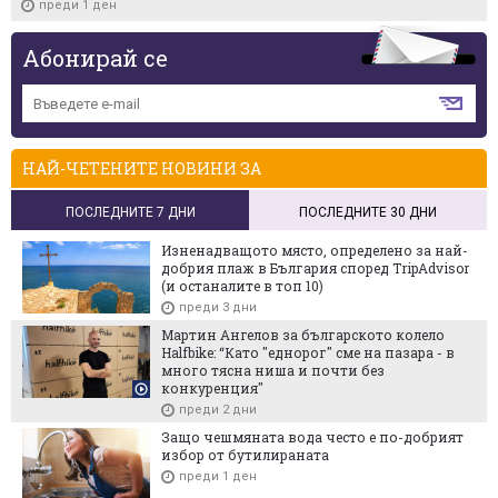
преди 1 ден
Абонирай се
НАЙ-ЧЕТЕНИТЕ НОВИНИ ЗА
ПОСЛЕДНИТЕ 7 ДНИ
ПОСЛЕДНИТЕ 30 ДНИ
Изненадващото място, определено за най-
добрия плаж в България според TripAdvisor
(и останалите в топ 10)
преди 3 дни
Мартин Ангелов за българското колело
Halfbike: “Като "еднорог" сме на пазара - в
много тясна ниша и почти без
конкуренция"
преди 2 дни
Защо чешмяната вода често е по-добрият
избор от бутилираната
преди 1 ден