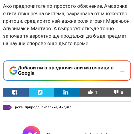
Ако предпочитате по-простото обяснение, Амазонка
е гигантска речна система, захранвана от множество
притоци, сред които най-важна роля играят Мараньон,
Апуримак и Мантаро. А въпросът откъде точно
започва тя вероятно ще продължи да бъде предмет
на научни спорове още дълго време.
Добави ни в предпочитани източници в
→
Google
1
0
река
,
природа
,
амазонка
,
Андите