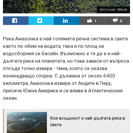
Източник:
iStock
1
0
Река Амазонка е най-голямата речна система в света
както по обем на водата, така и по площ на
водосборния си басейн. Възможно е тя да е и най-
дългата река на планетата, но това зависи от въпроса
откъде точно извира - тема, която се оказва
изненадващо спорна. С дължина от около 6400
километра, Амазонка извира от Андите в Перу,
пресича Южна Америка и се влива в Атлантическия
океан.
Коя всъщност е най-дългата река в
света