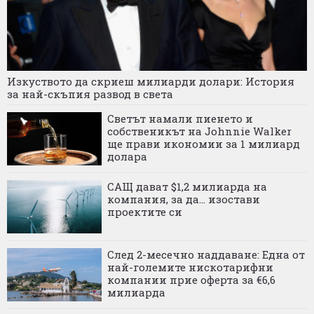
Изкуството да скриеш милиарди долари: История
за най-скъпия развод в света
Светът намали пиенето и
собственикът на Johnnie Walker
ще прави икономии за 1 милиард
долара
САЩ дават $1,2 милиарда на
компания, за да... изостави
проектите си
След 2-месечно наддаване: Една от
най-големите нискотарифни
компании прие оферта за €6,6
милиарда