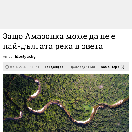
Защо Амазонка може да не е
най-дългата река в света
lifestyle.bg
Автор:
09.06.2026 13:31:41
Тенденции
Прегледи: 1730
Коментари (
0
)