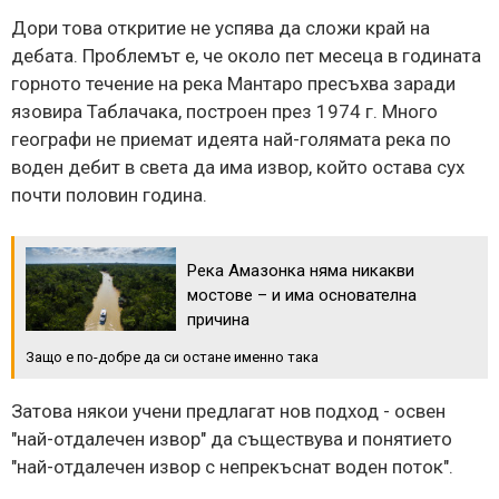
Дори това откритие не успява да сложи край на
дебата. Проблемът е, че около пет месеца в годината
горното течение на река Мантаро пресъхва заради
язовира Таблачака, построен през 1974 г. Много
географи не приемат идеята най-голямата река по
воден дебит в света да има извор, който остава сух
почти половин година.
Река Амазонка няма никакви
мостове – и има основателна
причина
Защо е по-добре да си остане именно така
Затова някои учени предлагат нов подход - освен
"най-отдалечен извор" да съществува и понятието
"най-отдалечен извор с непрекъснат воден поток".