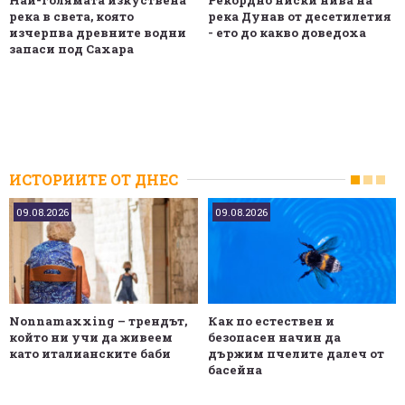
река в света, която
река Дунав от десетилетия
изчерпва древните водни
- ето до какво доведоха
запаси под Сахара
ИСТОРИИТЕ ОТ ДНЕС
09.08.2026
09.08.2026
Nonnamaxxing – трендът,
Как по естествен и
който ни учи да живеем
безопасен начин да
като италианските баби
държим пчелите далеч от
басейна