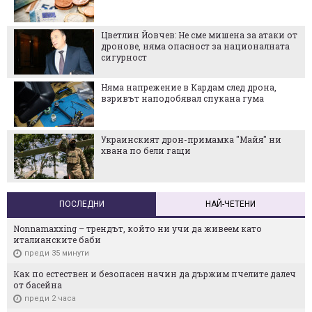
Цветлин Йовчев: Не сме мишена за атаки от
дронове, няма опасност за националната
сигурност
Няма напрежение в Кардам след дрона,
взривът наподобявал спукана гума
Украинският дрон-примамка "Майя" ни
хвана по бели гащи
ПОСЛЕДНИ
НАЙ-ЧЕТЕНИ
Nonnamaxxing – трендът, който ни учи да живеем като
италианските баби
преди 35 минути
Как по естествен и безопасен начин да държим пчелите далеч
от басейна
преди 2 часа