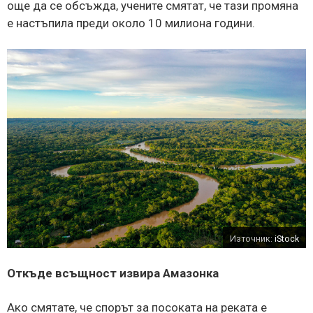
още да се обсъжда, учените смятат, че тази промяна
е настъпила преди около 10 милиона години.
Източник:
iStock
Откъде всъщност извира Амазонка
Ако смятате, че спорът за посоката на реката е