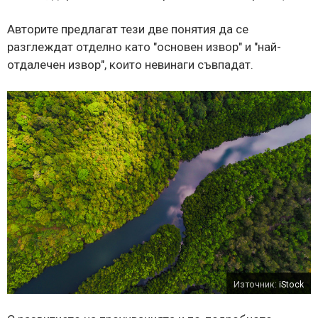
Авторите предлагат тези две понятия да се
разглеждат отделно като "основен извор" и "най-
отдалечен извор", които невинаги съвпадат.
Източник:
iStock