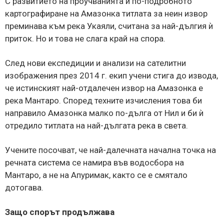
С развитието на проучванията и по-подробното
картографиране на Амазонка титлата за неин извор
преминава към река Укаяли, считана за най-дългия ѝ
приток. Но и това не слага край на спора.
След нови експедиции и анализи на сателитни
изображения през 2014 г. екип учени стига до извода,
че истинският най-отдалечен извор на Амазонка е
река Мантаро. Според техните изчисления това би
направило Амазонка малко по-дълга от Нил и би ѝ
отредило титлата на най-дългата река в света.
Учените посочват, че най-далечната начална точка на
речната система се намира във водосбора на
Мантаро, а не на Апуримак, както се е смятало
дотогава.
Защо спорът продължава