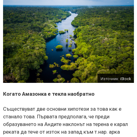
Източник:
iStock
Когато Амазонка е текла наобратно
Съществуват две основни хипотези за това как е
станало това. Първата предполага, че преди
образуването на Андите наклонът на терена е карал
реката да тече от изток на запад към т.нар. арка