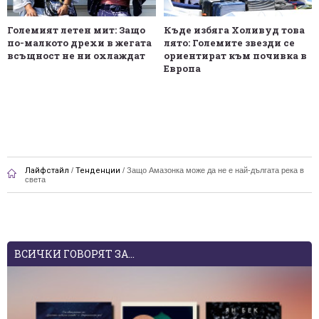
Големият летен мит: Защо
Къде избяга Холивуд това
по-малкото дрехи в жегата
лято: Големите звезди се
всъщност не ни охлаждат
ориентират към почивка в
Европа
Лайфстайл
/
Тенденции
/
Защо Амазонка може да не е най-дългата река в
света
ВСИЧКИ ГОВОРЯТ ЗА...