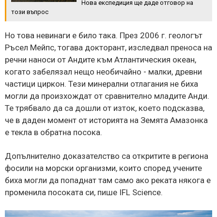
Нова експедиция ще даде отговор на
този въпрос
Но това невинаги е било така. През 2006 г. геологът
Ръсел Мейпс, тогава докторант, изследвал преноса на
речни наноси от Андите към Атлантическия океан,
когато забелязал нещо необичайно - малки, древни
частици циркон. Тези минерални отлагания не биха
могли да произхождат от сравнително младите Анди.
Те трябвало да са дошли от изток, което подсказва,
че в даден момент от историята на Земята Амазонка
е текла в обратна посока.
Допълнително доказателство са откритите в региона
фосили на морски организми, които според учените
биха могли да попаднат там само ако реката някога е
променила посоката си, пише IFL Science.