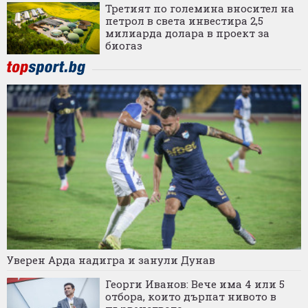
Третият по големина вносител на
петрол в света инвестира 2,5
милиарда долара в проект за
биогаз
Уверен Арда надигра и занули Дунав
Георги Иванов: Вече има 4 или 5
отбора, които дърпат нивото в