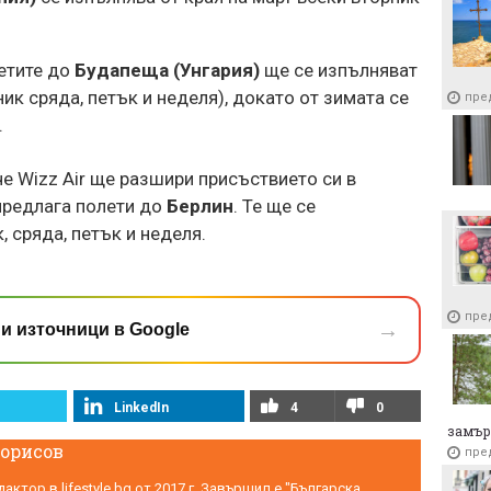
Испа
Леоно
пре
етите до
Будапеща (Унгария)
ще се изпълняват
ик сряда, петък и неделя), докато от зимата се
пре
.
е Wizz Air ще разшири присъствието си в
предлага полети до
Берлин
. Те ще се
 сряда, петък и неделя.
пре
→
и източници в Google
LinkedIn
4
0
замър
Борисов
пре
дактор в lifestyle.bg от 2017 г. Завършил е "Българска