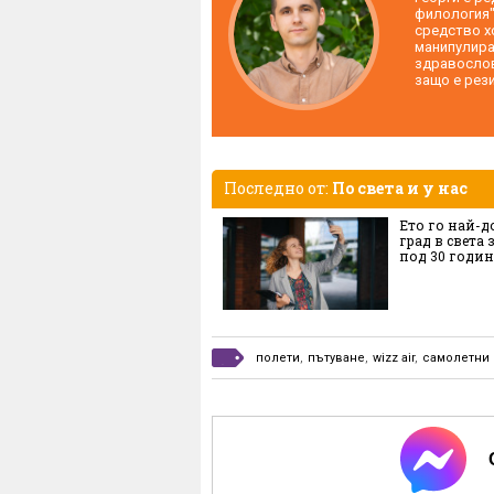
филология"
средство х
манипулиран
здравослов
защо е рез
Последно от:
По света и у нас
Ето го най-д
град в света 
под 30 годи
полети
,
пътуване
,
wizz air
,
самолетни 