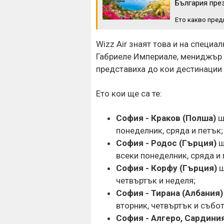
България пре
Ето какво предл
Wizz Air знаят това и на специа
Габриеле Империале, мениджър 
представиха до кои дестинации
Ето кои ще са те:
София - Краков (Полша)
щ
понеделник, сряда и петък;
София - Родос (Гърция)
щ
всеки понеделник, сряда и 
София - Корфу (Гърция)
щ
четвъртък и неделя;
София - Тирана (Албания)
вторник, четвъртък и събот
София - Алгеро, Сардиния