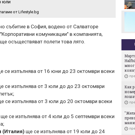
з юли
Стотици посрещнаха
Мохамед Салах в Турция
агаме от Lifestyle.bg
лно събитие в София, водено от Салваторе
"Корпоративни комуникации" в компанията,
 ще осъществяват полети това лято.
Март
Halfb
мног
конк
е се изпълнява от 16 юни до 23 октомври всеки
пре
е се изпълнява от 3 юли до до 23 октомври
Как р
номер
петък;
лоша
е се изпълнява от 3 юли до 20 октомври всеки
пре
"Жели
ще се изпълнява от 4 юли до 5 септември всеки
превз
мани
а;
пре
 (Италия)
ще се изпълнява от 19 юли до 24