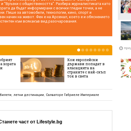
 и "Връзки с обществеността". Разбира журналистиката като
ората да бъдат информирани с всички гледни точки, а не
и. Пише за автомобили, технологии, кино, спорт и
ен начин на живот. Фен е на Арсенал, което е и обяснението
истентен към всякакъв вид разочарования.
пре
обрият
Кои европейски
за хората
държави попадат в
ни
класацията на
страните с най-скъп
ток в света
билети
,
летни дестинации
,
Салваторе Габриеле Империале
Станете част от Lifestyle.bg