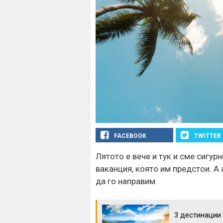
FACEBOOK
TWITTER
Лятото е вече и тук и сме сигурн
ваканция, която им предстои. А 
да го направим.
3 дестинации 