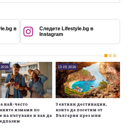
le.bg в
Следете Lifestyle.bg в
Instagram
.2026
13.05.2026
30.04.2
са най-често
3 евтини дестинации,
Европе
аните измами по
които да посетим от
които 
е на пътуване и как да
България през юни
лято
редпазим