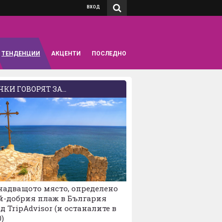
ВХОД
ТЕНДЕНЦИИ
АКЦЕНТИ
ПОСЛЕДНО
КИ ГОВОРЯТ ЗА...
надващото място, определено
й-добрия плаж в България
д TripAdvisor (и останалите в
0)