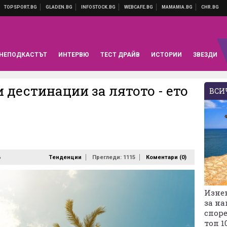
НЕПОДКАСТЪТ
ИНТЕРВЮ
ТЕСТ ДРАЙВ
ИСТОРИИ
ЗВЕЗДИ
и дестинации за лятото - ето
ВСИЧ
6
Тенденции
Прегледи: 1115
Коментари (
0
)
Изне
за на
споре
топ 1