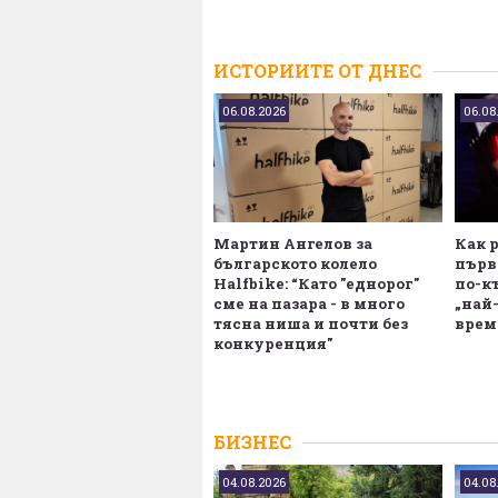
ИСТОРИИТЕ ОТ ДНЕС
06.08.2026
06.08
Мартин Ангелов за
Как р
българското колело
първо
Halfbike: “Като "еднорог"
по-к
сме на пазара - в много
„най
тясна ниша и почти без
врем
конкуренция"
БИЗНЕС
04.08.2026
04.08