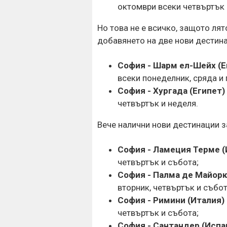
октомври всеки четвъртък 
Но това не е всичко, защото ля
добавянето на две нови дестина
София - Шарм ел-Шейх (Е
всеки понеделник, сряда и 
София - Хургада (Египет)
четвъртък и неделя.
Вече налични нови дестинации за
София - Ламеция Терме (
четвъртък и събота;
София - Палма де Майорк
вторник, четвъртък и събот
София - Римини (Италия)
четвъртък и събота;
София - Сантандер (Испа