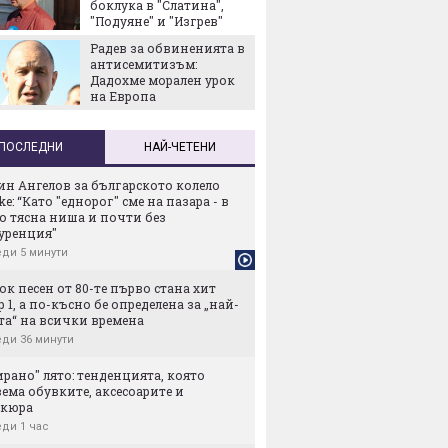
боклука в "Слатина",
собств
"Подуяне" и "Изгрев"
Най-го
Радев за обвиненията в
европе
антисемитизъм:
отбран
Дадохме морален урок
космич
на Европа
ще е к
ПОСЛЕДНИ
НАЙ-ЧЕТЕНИ
ин Ангелов за българското колело
ike: “Като "еднорог" сме на пазара - в
о тясна ниша и почти без
уренция"
ди 5 минути
ок песен от 80-те първо стана хит
 1, а по-късно бе определена за „най-
та“ на всички времена
ди 36 минути
рано" лято: тенденцията, която
ема обувките, аксесоарите и
кюра
ди 1 час