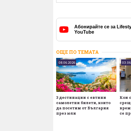
Абонирайте се за Lifesty
YouTube
ОЩЕ ПО ТЕМАТА
08.06.2026
03.06
3 дестинации с евтини
Кои 
самолетни билети, които
срещ
да посетим от България
врем
през юли
се п