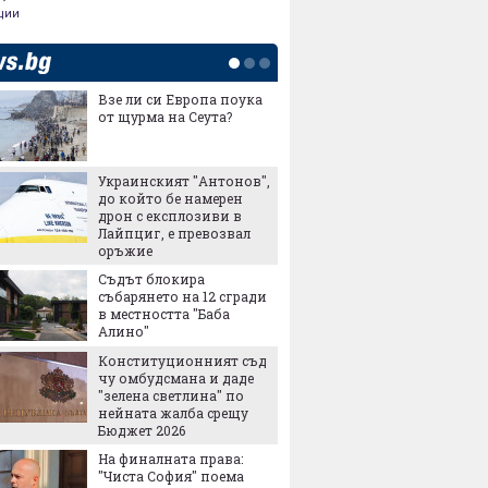
ции
Взе ли си Европа поука
Заради 
от щурма на Сеута?
реколта
възмож
българ
Украинският "Антонов",
Сделка
до който бе намерен
въоръж
дрон с експлозиви в
хиляди
Лайпциг, е превозвал
убиват
оръжие
Ще зей
Съдът блокира
дупка в
събарянето на 12 сгради
в местността "Баба
Алино"
Метрот
Конституционният съд
"Левски
чу омбудсмана и даде
"зелена светлина" по
нейната жалба срещу
ПроКре
Бюджет 2026
Българ
На финалната права:
Европе
"Чиста София" поема
старти