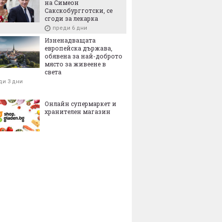
на Симеон
Сакскобургготски, се
сгоди за лекарка
преди 6 дни
Изненадващата
европейска държава,
обявена за най-доброто
място за живеене в
света
ди 3 дни
След Турция и
Итали
Онлайн супермаркет и
Есватини: още една
закл
хранителен магазин
държава официално
Швей
смени името си - ето
необ
защо
исто
д'Ит