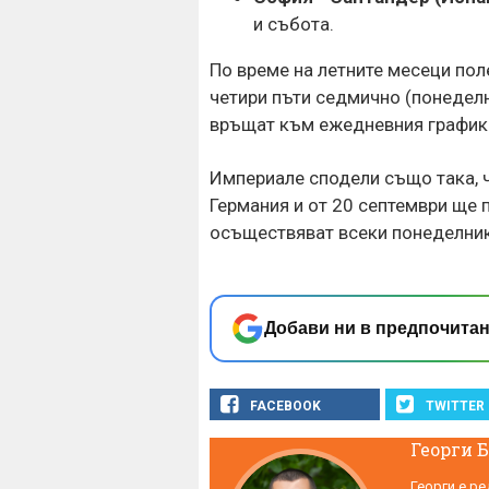
и събота.
По време на летните месеци пол
четири пъти седмично (понеделн
връщат към ежедневния график
Империале сподели също така, ч
Германия и от 20 септември ще 
осъществяват всеки понеделник,
Добави ни в предпочитан
FACEBOOK
TWITTER
Георги 
Георги е ре