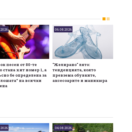
.2026
06.08.2026
06.08.2
ок песен от 80-те
"Желирано" лято:
Това л
 стана хит номер 1, а
тенденцията, която
начин 
ъсно бе определена за
превзема обувките,
царев
-лошата“ на всички
аксесоарите и маникюра
ена
.2026
04.08.2026