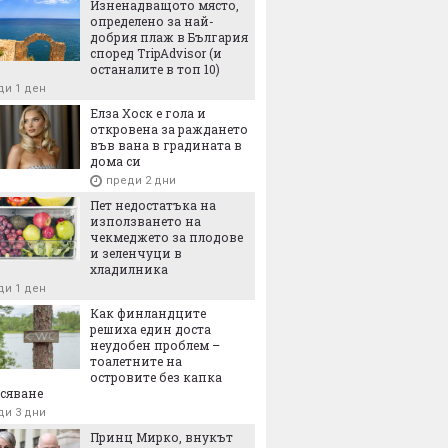
Изненадващото място,
определено за най-
нската престолонаследница принцеса
добрия плаж в България
р, каквато не сме я виждали досега
според TripAdvisor (и
ди 4 часа
останалите в топ 10)
ди 1 ден
Елза Хоск е гола и
откровена за раждането
във вана в градината в
дома си
преди 2 дни
Пет недостатъка на
използването на
чекмеджето за плодове
и зеленчуци в
хладилника
ди 1 ден
Как финландците
решиха един доста
неудобен проблем –
тоалетните на
островите без капка
сяване
ди 3 дни
Принц Мирко, внукът