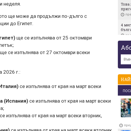
и неделя.
Това 
приг
пре
тото ще може да продължи по-дълго с
ции до Египет.
4 мес
бълг
пре
гипет)
ще се изпълнява от 25 октомври
петък;
Ето г
Аб
под 
ще се изпълнява от 27 октомври всеки
пре
Повеч
какво
 2026 г.:
Монр
НАЙ
пре
Италия)
се изпълнява от края на март всеки
ПОС
Днес 
свър
а (Испания)
се изпълнява от края на март всеки
пре
а;
След 
се изпълнява от края на март всеки вторник,
обвин
най-
пре
пре
ния)
се изпълнява от края на март всеки вторник