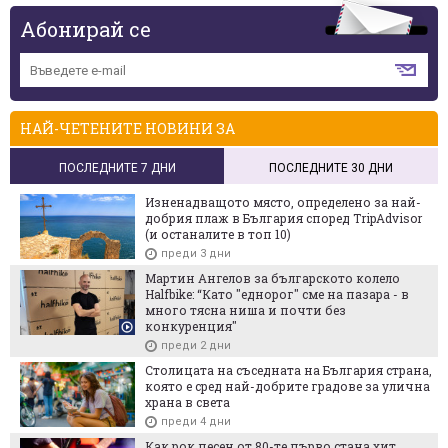
Абонирай се
НАЙ-ЧЕТЕНИТЕ НОВИНИ ЗА
ПОСЛЕДНИТЕ 7 ДНИ
ПОСЛЕДНИТЕ 30 ДНИ
Изненадващото място, определено за най-
добрия плаж в България според TripAdvisor
(и останалите в топ 10)
преди 3 дни
Мартин Ангелов за българското колело
Halfbike: “Като "еднорог" сме на пазара - в
много тясна ниша и почти без
конкуренция"
преди 2 дни
Столицата на съседната на България страна,
която е сред най-добрите градове за улична
храна в света
преди 4 дни
Как рок песен от 80-те първо стана хит