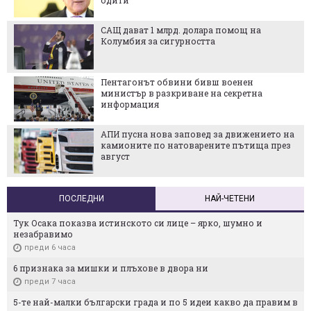
одити
САЩ дават 1 млрд. долара помощ на
Колумбия за сигурността
Пентагонът обвини бивш военен
министър в разкриване на секретна
информация
АПИ пусна нова заповед за движението на
камионите по натоварените пътища през
август
ПОСЛЕДНИ
НАЙ-ЧЕТЕНИ
Тук Осака показва истинското си лице – ярко, шумно и
незабравимо
преди 6 часа
6 признака за мишки и плъхове в двора ни
преди 7 часа
5-те най-малки български градa и по 5 идеи какво да правим в