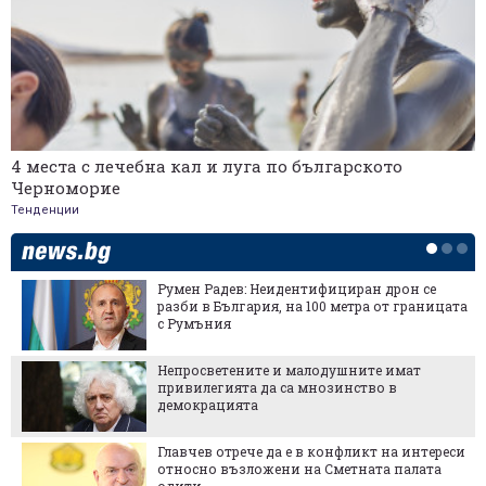
4 места с лечебна кал и луга по българското
Черноморие
Тенденции
Румен Радев: Неидентифициран дрон се
разби в България, на 100 метра от границата
с Румъния
Непросветените и малодушните имат
привилегията да са мнозинство в
демокрацията
Главчев отрече да е в конфликт на интереси
относно възложени на Сметната палата