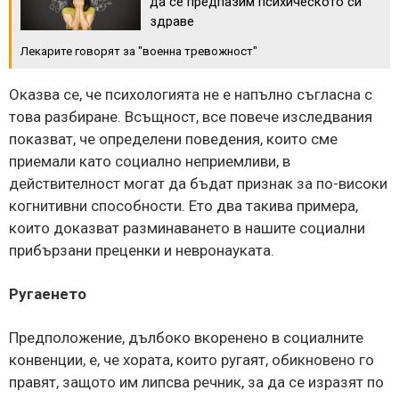
да се предпазим психическото си
здраве
Лекарите говорят за "военна тревожност"
Оказва се, че психологията не е напълно съгласна с
това разбиране. Всъщност, все повече изследвания
показват, че определени поведения, които сме
приемали като социално неприемливи, в
действителност могат да бъдат признак за по-високи
когнитивни способности. Ето два такива примера,
които доказват разминаването в нашите социални
прибързани преценки и невронауката.
Ругаенето
Предположение, дълбоко вкоренено в социалните
конвенции, е, че хората, които ругаят, обикновено го
правят, защото им липсва речник, за да се изразят по