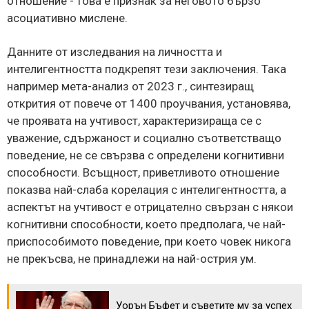
отношение - това е признак за неговото бързо
асоциативно мислене.
Данните от изследвания на личността и
интелигентността подкрепят тези заключения. Така
например мета-анализ от 2023 г., синтезиращ
открития от повече от 1400 проучвания, установява,
че проявата на учтивост, характеризираща се с
уважение, сдържаност и социално съответстващо
поведение, не се свързва с определени когнитивни
способности. Всъщност, приветливото отношение
показва най-слаба корелация с интелигентността, а
аспектът на учтивост е отрицателно свързан с някои
когнитивни способности, което предполага, че най-
приспособимото поведение, при което човек никога
не прекъсва, не принадлежи на най-острия ум.
Уорън Бъфет и съветите му за успех