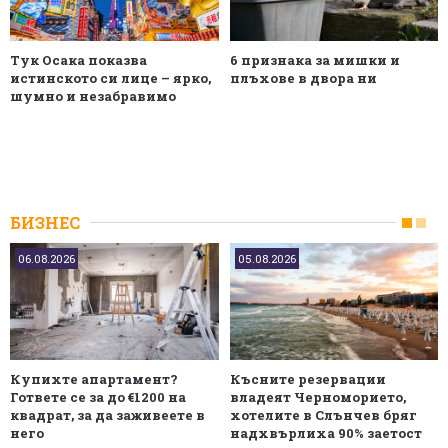
Тук Осака показва
6 признака за мишки и
истинското си лице – ярко,
плъхове в двора ни
шумно и незабравимо
БИЗНЕС
06.08.2026
05.08.2026
Купихте апартамент?
Късните резервации
Гответе се за до €1200 на
владеят Черноморието,
квадрат, за да заживеете в
хотелите в Слънчев бряг
него
надхвърлиха 90% заетост