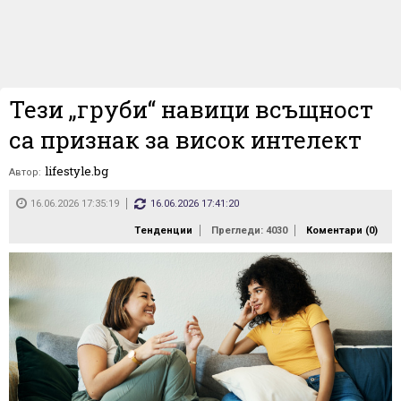
Тези „груби“ навици всъщност
са признак за висок интелект
lifestyle.bg
Автор:
16.06.2026 17:35:19
16.06.2026 17:41:20
Тенденции
Прегледи: 4030
Коментари (
0
)