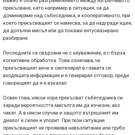
Важно е обаче разграничението между натрапчивото
прекъсване, като например в ситуация, за да
доминираме над събеседника, и кооперативното, при
което прекъсващият се намесва, за да надгради идея,
да допълни мисъл или да покаже ентусиазирано
разбиране.
Последните са свързани не с неуважение, а с бърза
когнитивна обработка. Това означава, че
прекъсващият вече е синтезирал в главата си
входящата информация и е генерирал отговор, преди
говорещият да я е изказал.
Освен това, някои хора прекъсват събеседника си
заради вероятността мисълта им да изчезне, ако
чакат. А в някои случаи и защото вътрешният им
диалог е силен и упорит. При тези ситуации
прекъсващият не проявява невъзпитание или грубо