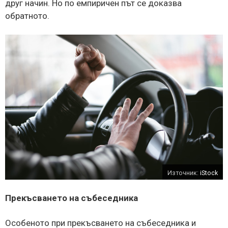
друг начин. Но по емпиричен път се доказва
обратното.
Източник:
iStock
Прекъсването на събеседника
Особеното при прекъсването на събеседника и