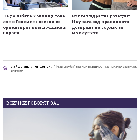
Къде избяга Холивуд това
Въглехидратна ротация:
лято: Големите звезди се
Науката зад правилното
ориентират към почивка в
дозиране на гориво за
Европа
мускулите
Лайфстайл
/
Тенденции
/
Тези „груби“ навици всъщност са признак за висок
интелект
ВСИЧКИ ГОВОРЯТ ЗА...