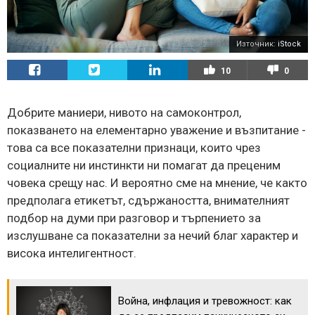
Източник:
iStock
10
0
Добрите маниери, нивото на самоконтрол,
показването на елементарно уважение и възпитание -
това са все показателни признаци, които чрез
социалните ни инстинкти ни помагат да преценим
човека срещу нас. И вероятно сме на мнение, че както
предполага етикетът, сдържаността, внимателният
подбор на думи при разговор и търпението за
изслушване са показателни за нечий благ характер и
висока интелигентност.
Война, инфлация и тревожност: как