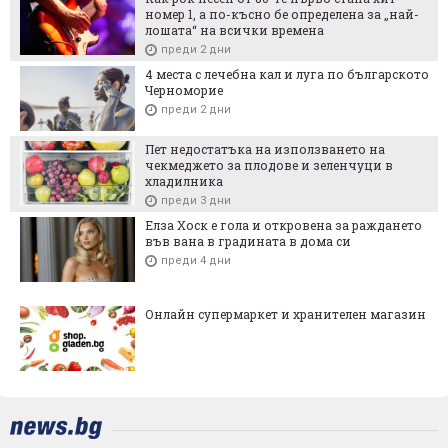
номер 1, а по-късно бе определена за „най-
лошата“ на всички времена
преди 2 дни
4 места с лечебна кал и луга по българското
Черноморие
преди 2 дни
Пет недостатъка на използването на
чекмеджето за плодове и зеленчуци в
хладилника
преди 3 дни
Елза Хоск е гола и откровена за раждането
във вана в градината в дома си
преди 4 дни
Онлайн супермаркет и хранителен магазин