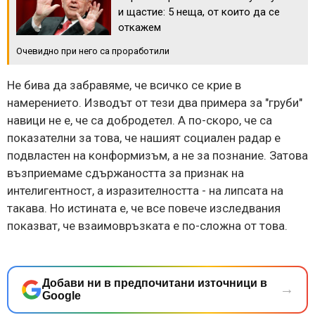
и щастие: 5 неща, от които да се
откажем
Очевидно при него са проработили
Не бива да забравяме, че всичко се крие в
намерението. Изводът от тези два примера за "груби"
навици не е, че са добродетел. А по-скоро, че са
показателни за това, че нашият социален радар е
подвластен на конформизъм, а не за познание. Затова
възприемаме сдържаността за признак на
интелигентност, а изразителността - на липсата на
такава. Но истината е, че все повече изследвания
показват, че взаимовръзката е по-сложна от това.
Добави ни в предпочитани източници в
→
Google