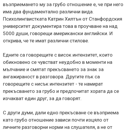
възприемането му за грубо отношение е, че при него
има два фундаментално различни вида.
Психолингвистката Катрин Хилтън от Станфордския
университет документира това в проучване на над
5000 души, говорещи американски английски. И
открива, че те имат различни стилове.
Едните са говорещите с висок интензитет, които
обикновено се чувстват неудобно в моменти на
мълчание и смятат прекъсването за знак за
ангажираност в разговора. Другите пък са
говорещите с нисък интензитет - те намират
прекъсването за грубо и предпочитат хората да се
изчакват един друг, за да говорят.
С други думи, дали едно прекъсване се възприема
като грубо отношение зависи почти изцяло от
личните разговорни норми на слушателя, а не от