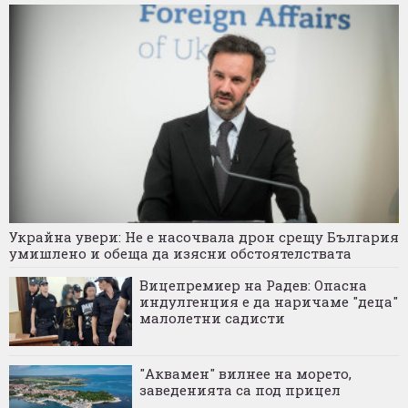
Украйна увери: Не е насочвала дрон срещу България
умишлено и обеща да изясни обстоятелствата
Вицепремиер на Радев: Опасна
индулгенция е да наричаме "деца"
малолетни садисти
"Аквамен" вилнее на морето,
заведенията са под прицел