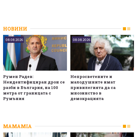
НОВИНИ
08.08.2026
08.08.2026
Румен Радев:
Непросветените и
Неидентифициран дрон се
малодушните имат
разби в България, на 100
привилегията да са
метра от границата с
мнозинство в
Румъния
демокрацията
MAMAMIA