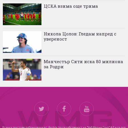
ЦСКА взима още трима
Никола Цолов: Гледам напред с
увереност
Манчестър Сити иска 80 милиона
за Родри
Всички текстове публикувани в Lifestyle.bg са собственост на "Уеб Медия Груп" АД и са под