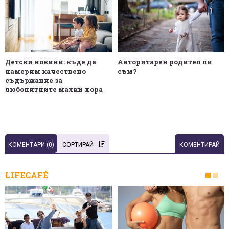
Детски новини: къде да
Авторитарен родител ли
намерим качествено
съм?
съдържание за
любопитните малки хора
КОМЕНТАРИ (
0
)
СОРТИРАЙ
КОМЕНТИРАЙ
LIFECAFÉ