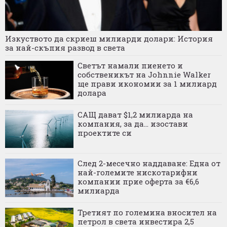
Изкуството да скриеш милиарди долари: История
за най-скъпия развод в света
Светът намали пиенето и
собственикът на Johnnie Walker
ще прави икономии за 1 милиард
долара
САЩ дават $1,2 милиарда на
компания, за да... изостави
проектите си
След 2-месечно наддаване: Една от
най-големите нискотарифни
компании прие оферта за €6,6
милиарда
Третият по големина вносител на
петрол в света инвестира 2,5