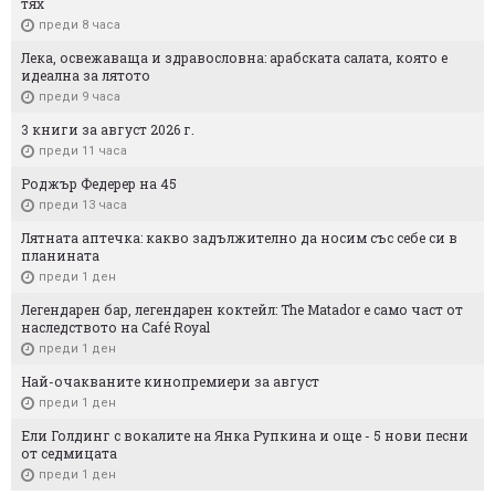
тях
преди 8 часа
Лека, освежаваща и здравословна: арабската салата, която е
идеална за лятото
преди 9 часа
3 книги за август 2026 г.
преди 11 часа
Роджър Федерер на 45
преди 13 часа
Лятната аптечка: какво задължително да носим със себе си в
планината
преди 1 ден
Легендарен бар, легендарен коктейл: The Matador е само част от
наследството на Café Royal
преди 1 ден
Най-очакваните кинопремиери за август
преди 1 ден
Ели Голдинг с вокалите на Янка Рупкина и още - 5 нови песни
от седмицата
преди 1 ден