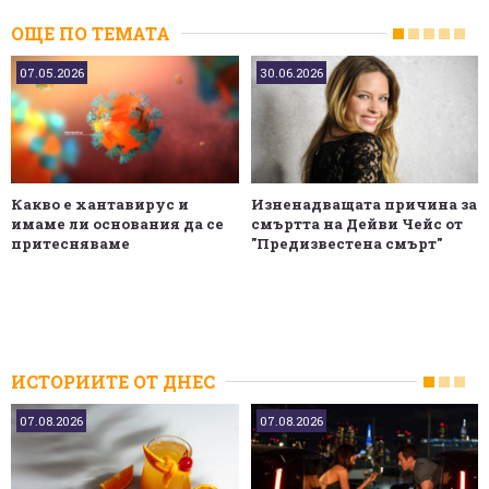
ОЩЕ ПО ТЕМАТА
07.05.2026
30.06.2026
Какво е хантавирус и
Изненадващата причина за
имаме ли основания да се
смъртта на Дейви Чейс от
притесняваме
"Предизвестена смърт"
ИСТОРИИТЕ ОТ ДНЕС
07.08.2026
07.08.2026