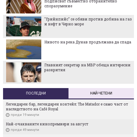
подписват съвместно отбранително
споразумение
"Грийнпийс" се обяви против добива на газ
и нефт в Черно море
Нивото на река Дунав продължава да спада
Главният секретар на МВР обеща интересни
разкрития
ПОСЛЕДНИ
НАЙ-ЧЕТЕНИ
Легендарен бар, легендарен коктейл: The Matador е само част от
наследството на Café Royal
преди 19 минути
Най-очакваните кинопремиери за август
преди 49 минути