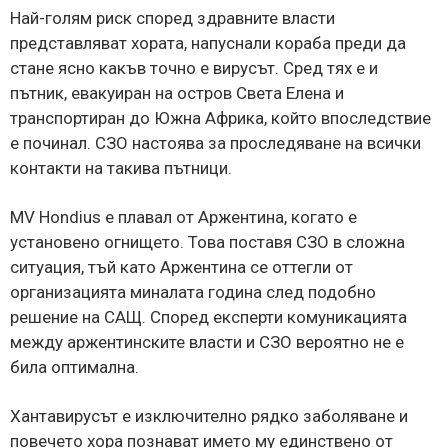
Най-голям риск според здравните власти
представляват хората, напуснали кораба преди да
стане ясно какъв точно е вирусът. Сред тях е и
пътник, евакуиран на остров Света Елена и
транспортиран до Южна Африка, който впоследствие
е починал. СЗО настоява за проследяване на всички
контакти на такива пътници.
MV Hondius е плавал от Аржентина, когато е
установено огнището. Това поставя СЗО в сложна
ситуация, тъй като Аржентина се оттегли от
организацията миналата година след подобно
решение на САЩ. Според експерти комуникацията
между аржентинските власти и СЗО вероятно не е
била оптимална.
Хантавирусът е изключително рядко заболяване и
повечето хора познават името му единствено от