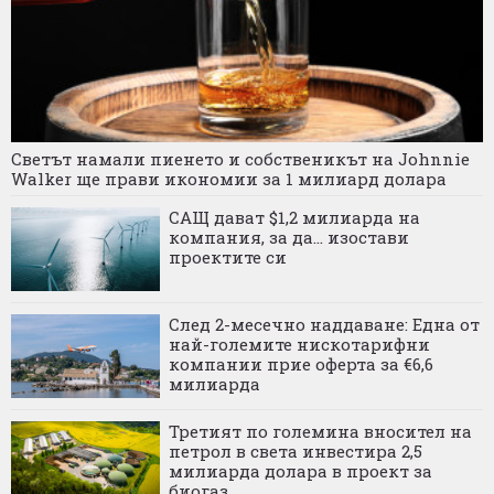
Светът намали пиенето и собственикът на Johnnie
Walker ще прави икономии за 1 милиард долара
САЩ дават $1,2 милиарда на
компания, за да... изостави
проектите си
След 2-месечно наддаване: Една от
най-големите нискотарифни
компании прие оферта за €6,6
милиарда
Третият по големина вносител на
петрол в света инвестира 2,5
милиарда долара в проект за
биогаз