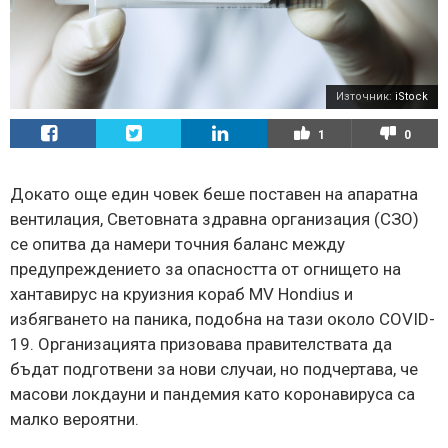
Източник:
iStock
1
0
Докато още един човек беше поставен на апаратна
вентилация, Световната здравна организация (СЗО)
се опитва да намери точния баланс между
предупреждението за опасността от огнището на
хантавирус на круизния кораб MV Hondius и
избягването на паника, подобна на тази около COVID-
19. Организацията призовава правителствата да
бъдат подготвени за нови случаи, но подчертава, че
масови локдауни и пандемия като коронавируса са
малко вероятни.