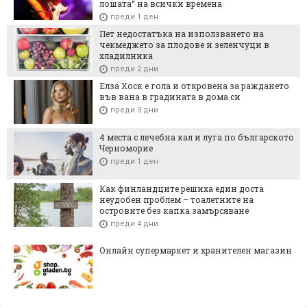
лошата“ на всички времена
преди 1 ден
Пет недостатъка на използването на
чекмеджето за плодове и зеленчуци в
хладилника
преди 2 дни
Елза Хоск е гола и откровена за раждането
във вана в градината в дома си
преди 3 дни
4 места с лечебна кал и луга по българското
Черноморие
преди 1 ден
Как финландците решиха един доста
неудобен проблем – тоалетните на
островите без капка замърсяване
преди 4 дни
Онлайн супермаркет и хранителен магазин