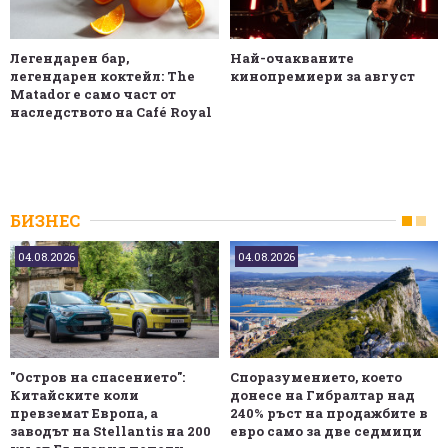
Легендарен бар,
Най-очакваните
легендарен коктейл: The
кинопремиери за август
Matador е само част от
наследството на Café Royal
БИЗНЕС
04.08.2026
04.08.2026
"Остров на спасението":
Споразумението, което
Китайските коли
донесе на Гибралтар над
превземат Европа, а
240% ръст на продажбите в
заводът на Stellantis на 200
евро само за две седмици