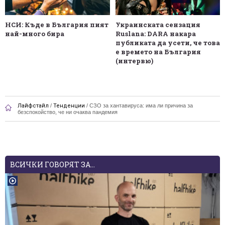
НСИ: Къде в България пият
Украинската сензация
най-много бира
Ruslana: DARA накара
публиката да усети, че това
е времето на България
(интервю)
Лайфстайл
/
Тенденции
/
СЗО за хантавируса: има ли причина за
безспокойство, че ни очаква пандемия
ВСИЧКИ ГОВОРЯТ ЗА...