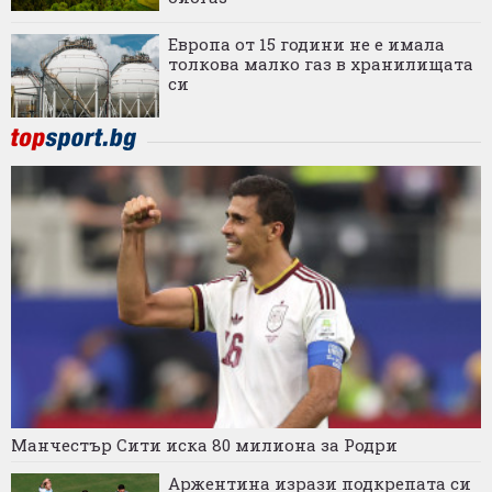
Европа от 15 години не е имала
толкова малко газ в хранилищата
си
Манчестър Сити иска 80 милиона за Родри
Аржентина изрази подкрепата си