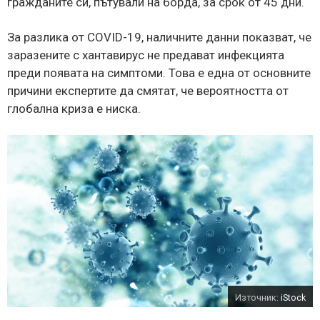
гражданите си, пътували на борда, за срок от 45 дни.
За разлика от COVID-19, наличните данни показват, че
заразените с хантавирус не предават инфекцията
преди появата на симптоми. Това е една от основните
причини експертите да смятат, че вероятността от
глобална криза е ниска.
Източник:
iStock