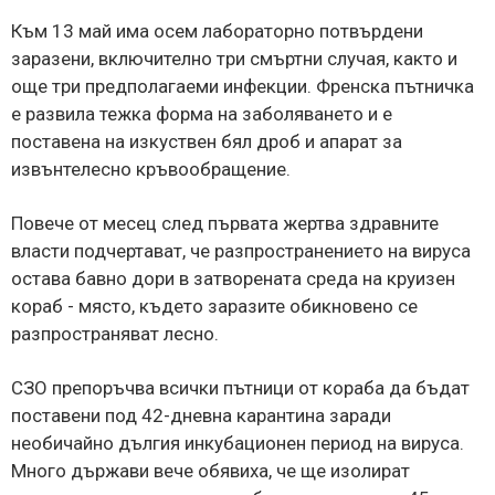
Към 13 май има осем лабораторно потвърдени
заразени, включително три смъртни случая, както и
още три предполагаеми инфекции. Френска пътничка
е развила тежка форма на заболяването и е
поставена на изкуствен бял дроб и апарат за
извънтелесно кръвообращение.
Повече от месец след първата жертва здравните
власти подчертават, че разпространението на вируса
остава бавно дори в затворената среда на круизен
кораб - място, където заразите обикновено се
разпространяват лесно.
СЗО препоръчва всички пътници от кораба да бъдат
поставени под 42-дневна карантина заради
необичайно дългия инкубационен период на вируса.
Много държави вече обявиха, че ще изолират