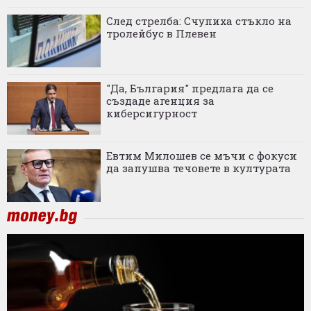
След стрелба: Счупиха стъкло на
тролейбус в Плевен
"Да, България" предлага да се
създаде агенция за
киберсигурност
Евтим Милошев се мъчи с фокуси
да запушва течовете в културата