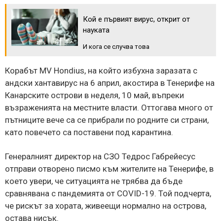
Кой е първият вирус, открит от
науката
И кога се случва това
Корабът MV Hondius, на който избухна заразата с
андски хантавирус на 6 април, акостира в Тенерифе на
Канарските острови в неделя, 10 май, въпреки
възраженията на местните власти. Оттогава много от
пътниците вече са се прибрали по родните си страни,
като повечето са поставени под карантина.
Генералният директор на СЗО Тедрос Габрейесус
отправи отворено писмо към жителите на Тенерифе, в
което увери, че ситуацията не трябва да бъде
сравнявана с пандемията от COVID-19. Той подчерта,
че рискът за хората, живеещи нормално на острова,
остава нисък.