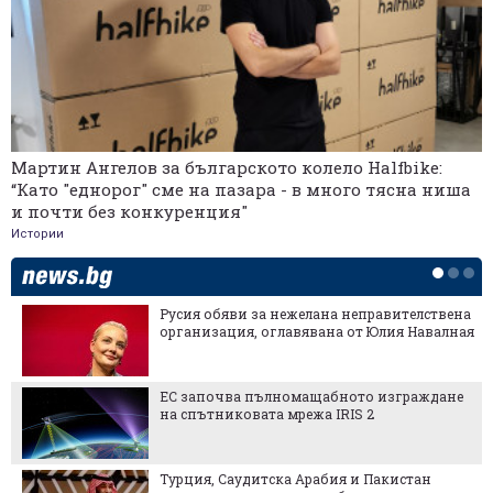
Мартин Ангелов за българското колело Halfbike:
“Като "еднорог" сме на пазара - в много тясна ниша
и почти без конкуренция"
Истории
Русия обяви за нежелана неправителствена
организация, оглавявана от Юлия Навалная
ЕС започва пълномащабното изграждане
на спътниковата мрежа IRIS 2
Турция, Саудитска Арабия и Пакистан