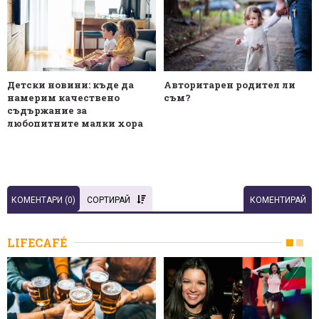
Детски новини: къде да
Авторитарен родител ли
намерим качествено
съм?
съдържание за
любопитните малки хора
КОМЕНТАРИ (
0
)
СОРТИРАЙ
КОМЕНТИРАЙ
LIFECAFÉ