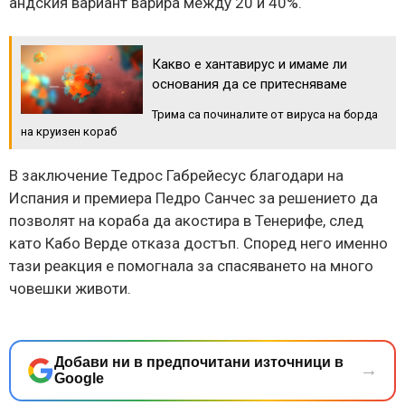
андския вариант варира между 20 и 40%.
Какво е хантавирус и имаме ли
основания да се притесняваме
Трима са починалите от вируса на борда
на круизен кораб
В заключение Тедрос Габрейесус благодари на
Испания и премиера Педро Санчес за решението да
позволят на кораба да акостира в Тенерифе, след
като Кабо Верде отказа достъп. Според него именно
тази реакция е помогнала за спасяването на много
човешки животи.
Добави ни в предпочитани източници в
→
Google