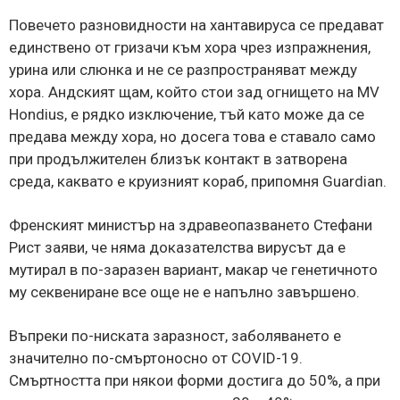
Повечето разновидности на хантавируса се предават
единствено от гризачи към хора чрез изпражнения,
урина или слюнка и не се разпространяват между
хора. Андският щам, който стои зад огнището на MV
Hondius, е рядко изключение, тъй като може да се
предава между хора, но досега това е ставало само
при продължителен близък контакт в затворена
среда, каквато е круизният кораб, припомня Guardian.
Френският министър на здравеопазването Стефани
Рист заяви, че няма доказателства вирусът да е
мутирал в по-заразен вариант, макар че генетичното
му секвениране все още не е напълно завършено.
Въпреки по-ниската заразност, заболяването е
значително по-смъртоносно от COVID-19.
Смъртността при някои форми достига до 50%, а при