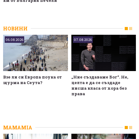
км от България печели
НОВИНИ
06.08.2026
07.08.2026
Взе ли си Европа поука от
„Ние създаваме Бог“. Не,
щурма на Сеута?
целта е да се създаде
нисша класа от хора без
права
MAMAMIA