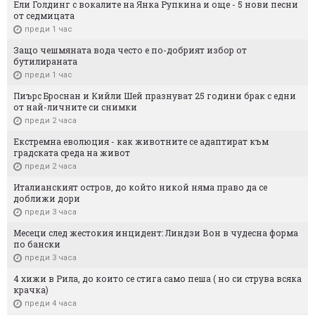
Ели Голдинг с вокалите на Янка Рупкина и още - 5 нови песни
от седмицата
преди 1 час
Защо чешмяната вода често е по-добрият избор от
бутилираната
преди 1 час
Пиърс Броснан и Кийли Шей празнуват 25 години брак с едни
от най-личните си снимки
преди 2 часа
Екстремна еволюция - как животните се адаптират към
градската среда на живот
преди 2 часа
Италианският остров, до който никой няма право да се
доближи дори
преди 3 часа
Месеци след жестокия инцидент: Линдзи Вон в чудесна форма
по бански
преди 3 часа
4 хижи в Рила, до които се стига само пеша ( но си струва всяка
крачка)
преди 4 часа