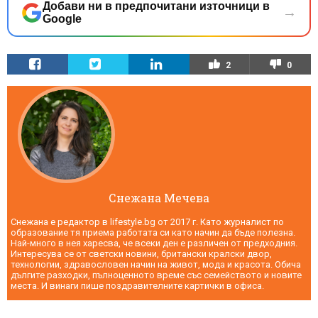
Добави ни в предпочитани източници в
→
Google
2
0
Снежана Мечева
Снежана е редактор в lifestyle.bg от 2017 г. Като журналист по
образование тя приема работата си като начин да бъде полезна.
Най-много в нея харесва, че всеки ден е различен от предходния.
Интересува се от светски новини, британски кралски двор,
технологии, здравословен начин на живот, мода и красота. Обича
дългите разходки, пълноценното време със семейството и новите
места. И винаги пише поздравителните картички в офиса.