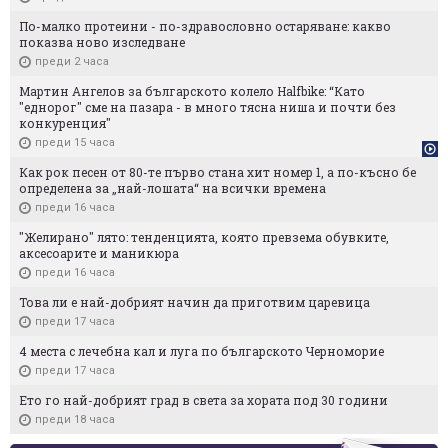
По-малко протеини - по-здравословно остаряване: какво
показва ново изследване
преди 2 часа
Мартин Ангелов за българското колело Halfbike: “Като
"еднорог" сме на пазара - в много тясна ниша и почти без
конкуренция"
преди 15 часа
Как рок песен от 80-те първо стана хит номер 1, а по-късно бе
определена за „най-лошата“ на всички времена
преди 16 часа
"Желирано" лято: тенденцията, която превзема обувките,
аксесоарите и маникюра
преди 16 часа
Това ли е най-добрият начин да приготвим царевица
преди 17 часа
4 места с лечебна кал и луга по българското Черноморие
преди 17 часа
Ето го най-добрият град в света за хората под 30 години
преди 18 часа