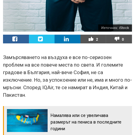
Източник:
iStock
2
0
Замърсяването на въздуха е все по-сериозен
проблем на все повече места по света. И големите
градове в България, най-вече София, не са
изключение. Но, за успокоение или не, има и много по-
мръсни. Според IQAir, те се намират в Индия, Китай и
Пакистан.
Намалява или се увеличава
размерът на пениса в последните
години