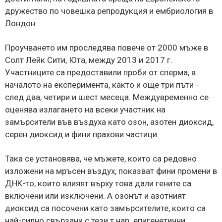
дружество по човешка репродукция и ембриология в
Лондон.
Проучването им проследява повече от 2000 мъже в
Солт Лейк Сити, Юта, между 2013 и 2017 г.
Участниците са предоставили проби от сперма, в
началото на експеримента, както и още три пъти -
след два, четири и шест месеца. Междувременно се
оценява излагането на всеки участник на
замърсители във въздуха като озон, азотен диоксид,
серен диоксид и фини прахови частици.
Така се установява, че мъжете, които са редовно
изложени на мръсен въздух, показват фини промени в
ДНК-то, които влияят върху това дали гените са
включени или изключени. А озонът и азотният
диоксид са посочени като замърсителите, които са
най-силно свързани с тези т.нар. епигенетични