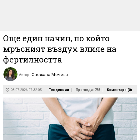
Още един начин, по който
мръсният въздух влияе на
фертилността
Снежана Мечева
Автор:
08.07.2026 07:32:05
Тенденции
Прегледи: 755
Коментари (
0
)