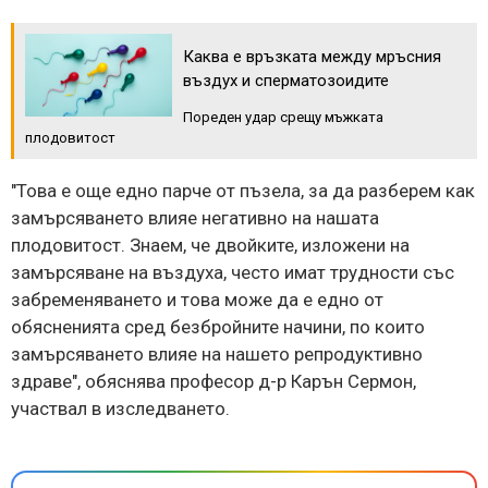
Каква е връзката между мръсния
въздух и сперматозоидите
Пореден удар срещу мъжката
плодовитост
"Това е още едно парче от пъзела, за да разберем как
замърсяването влияе негативно на нашата
плодовитост. Знаем, че двойките, изложени на
замърсяване на въздуха, често имат трудности със
забременяването и това може да е едно от
обясненията сред безбройните начини, по които
замърсяването влияе на нашето репродуктивно
здраве", обяснява професор д-р Карън Сермон,
участвал в изследването.