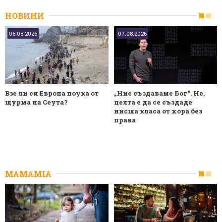
НОВИНИ
06.08.2026
07.08.2026
Взе ли си Европа поука от
„Ние създаваме Бог“. Не,
щурма на Сеута?
целта е да се създаде
нисша класа от хора без
права
MAMAMIA