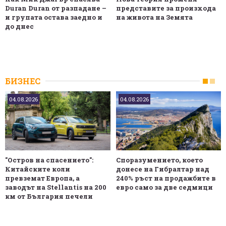
Duran Duran от разпадане –
представите за произхода
и групата остава заедно и
на живота на Земята
до днес
БИЗНЕС
04.08.2026
04.08.2026
"Остров на спасението":
Споразумението, което
Китайските коли
донесе на Гибралтар над
превземат Европа, а
240% ръст на продажбите в
заводът на Stellantis на 200
евро само за две седмици
км от България печели