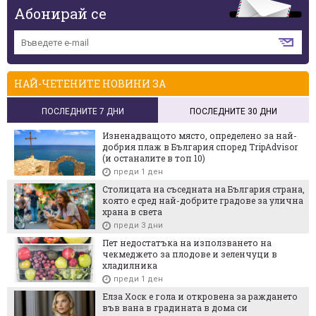
Абонирай се
НАЙ-ЧЕТЕНИТЕ НОВИНИ ЗА
ПОСЛЕДНИТЕ 7 ДНИ
ПОСЛЕДНИТЕ 30 ДНИ
Изненадващото място, определено за най-
добрия плаж в България според TripAdvisor
(и останалите в топ 10)
преди 1 ден
Столицата на съседната на България страна,
която е сред най-добрите градове за улична
храна в света
преди 3 дни
Пет недостатъка на използването на
чекмеджето за плодове и зеленчуци в
хладилника
преди 1 ден
Елза Хоск е гола и откровена за раждането
във вана в градината в дома си