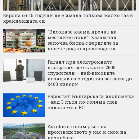
Европа от 15 години не е имала толкова малко газ в
хранилищата си
"Високите наеми пречат на
местните стоки": Казахстан
започва битка с веригите за
повече родно производство
Гигант при електронните
плащания ще съкрати 2600
служители – най-високите
позиции са с годишна заплата до
$460 хиляди
Евростат: Българската икономика
- над 3 пъти по-голяма след
влизането в ЕС
Aurubis с голям ръст на
производството у нас и скок на
печалбата