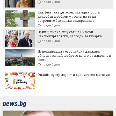
преди 2 дни
Как финландците решиха един доста
неудобен проблем – тоалетните на
островите без капка замърсяване
преди 3 дни
Принц Мирко, внукът на Симеон
Сакскобургготски, се сгоди за лекарка
преди 6 дни
Изненадващата европейска държава,
обявена за най-доброто място за живеене в
света
преди 3 дни
Онлайн супермаркет и хранителен магазин