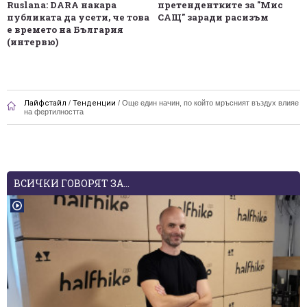
Ruslana: DARA накара
претендентките за "Мис
публиката да усети, че това
САЩ" заради расизъм
е времето на България
(интервю)
Лайфстайл
/
Тенденции
/
Още един начин, по който мръсният въздух влияе
на фертилността
ВСИЧКИ ГОВОРЯТ ЗА...