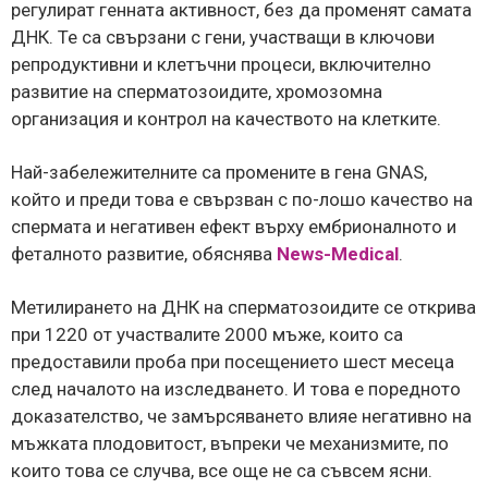
регулират генната активност, без да променят самата
ДНК. Те са свързани с гени, участващи в ключови
репродуктивни и клетъчни процеси, включително
развитие на сперматозоидите, хромозомна
организация и контрол на качеството на клетките.
Най-забележителните са промените в гена GNAS,
който и преди това е свързван с по-лошо качество на
спермата и негативен ефект върху ембрионалното и
феталното развитие, обяснява
News-Medical
.
Метилирането на ДНК на сперматозоидите се открива
при 1220 от участвалите 2000 мъже, които са
предоставили проба при посещението шест месеца
след началото на изследването. И това е поредното
доказателство, че замърсяването влияе негативно на
мъжката плодовитост, въпреки че механизмите, по
които това се случва, все още не са съвсем ясни.