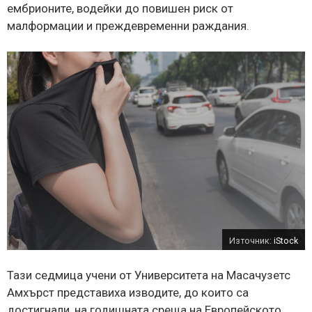
ембрионите, водейки до повишен риск от
малформации и преждевременни раждания.
Източник:
iStock
Тази седмица учени от Университета на Масачузетс
Амхърст представиха изводите, до които са
достигнали, на годишната среща на Европейското