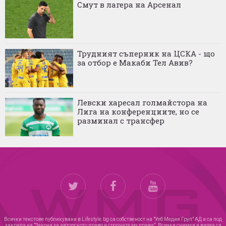
Смут в лагера на Арсенал
Трудният съперник на ЦСКА - що
за отбор е Макаби Тел Авив?
Левски харесал голмайстора на
Лига на конференциите, но се
разминал с трансфер
Всички текстове публикувани в Lifestyle.bg са собственост на "Уеб Медия Груп" АД и са под
закрила на "Закона за авторското право и сродните му права". Всички снимки и видеа са