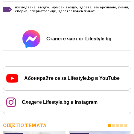
изследване
,
въздух
,
мръсен въздух
,
здраве
,
замърсяване
,
учени
,
сперма
,
сперматозоиди
,
здравословен живот
Станете част от Lifestyle.bg
Абонирайте се за Lifestyle.bg в YouTube
Следете Lifestyle.bg в Instagram
ОЩЕ ПО ТЕМАТА