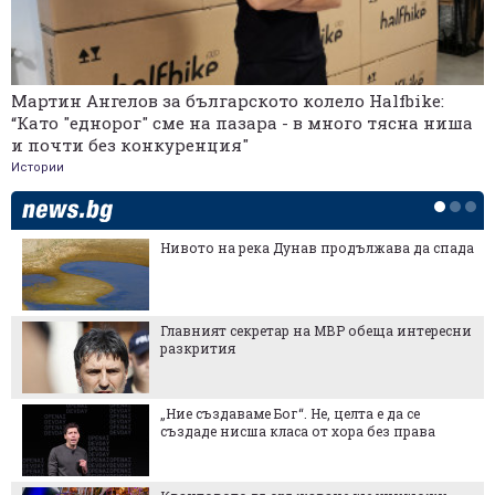
Мартин Ангелов за българското колело Halfbike:
“Като "еднорог" сме на пазара - в много тясна ниша
и почти без конкуренция"
Истории
Нивото на река Дунав продължава да спада
Главният секретар на МВР обеща интересни
разкрития
„Ние създаваме Бог“. Не, целта е да се
създаде нисша класа от хора без права