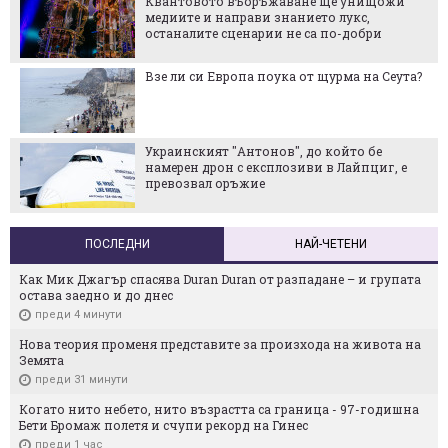
Квантовото въоръжаване ще унищожи
медиите и направи знанието лукс,
останалите сценарии не са по-добри
Взе ли си Европа поука от щурма на Сеута?
Украинският "Антонов", до който бе
намерен дрон с експлозиви в Лайпциг, е
превозвал оръжие
ПОСЛЕДНИ
НАЙ-ЧЕТЕНИ
Как Мик Джагър спасява Duran Duran от разпадане – и групата
остава заедно и до днес
преди 4 минути
Нова теория променя представите за произхода на живота на
Земята
преди 31 минути
Когато нито небето, нито възрастта са граница - 97-годишна
Бети Бромаж полетя и счупи рекорд на Гинес
преди 1 час