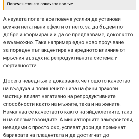
Повече невинаги означава повече
А науката полага все повече усилия да установи
всички негативни ефекти от него, за да бъдем по-
добре информирани и да се предпазваме, доколкото
е възможно. Така например едно ново проучване
за пореден път акцентира на вредното влияние от
мръсния въздух на репродуктивната система и
фертилността.
Досега неведнъж е доказвано, че лошото качество
на въздуха и повишените нива на фини прахови
частици влияят негативно на репродуктивните
способности както на мъжете, така и на жените.
Намалява се качеството както на яйцеклетките, така
и на сперматозоидите. А миниатюрните замърсители,
невидими с просто око, успяват дори да преминат
бариерата на плацентата и да достигнат до