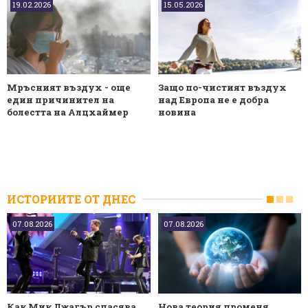
19.02.2026
15.05.2026
Мръсният въздух - още
Защо по-чистият въздух
един причинител на
над Европа не е добра
болестта на Алцхаймер
новина
ИСТОРИИТЕ ОТ ДНЕС
07.08.2026
07.08.2026
Как Мик Джагър спасява
Нова теория променя