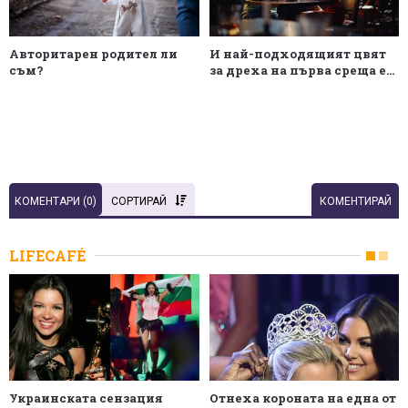
Авторитарен родител ли
И най-подходящият цвят
съм?
за дреха на първа среща е...
КОМЕНТАРИ (
0
)
СОРТИРАЙ
КОМЕНТИРАЙ
LIFECAFÉ
Украинската сензация
Отнеха короната на една от