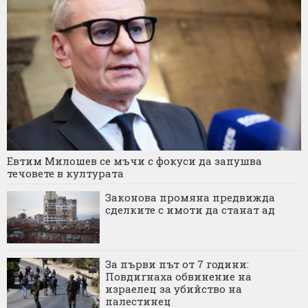
Евтим Милошев се мъчи с фокуси да запушва
течовете в културата
Законова промяна предвижда
сделките с имоти да станат ад
За първи път от 7 години:
Повдигнаха обвинение на
израелец за убийство на
палестинец