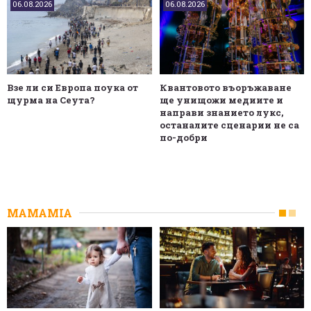
06.08.2026
06.08.2026
Взе ли си Европа поука от
Квантовото въоръжаване
щурма на Сеута?
ще унищожи медиите и
направи знанието лукс,
останалите сценарии не са
по-добри
MAMAMIA