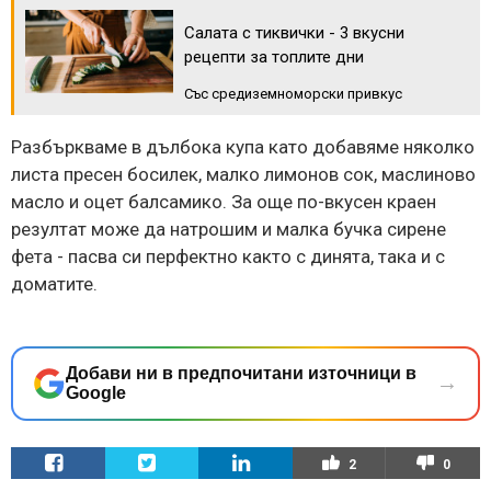
Салата с тиквички - 3 вкусни
рецепти за топлите дни
Със средиземноморски привкус
Разбъркваме в дълбока купа като добавяме няколко
листа пресен босилек, малко лимонов сок, маслиново
масло и оцет балсамико. За още по-вкусен краен
резултат може да натрошим и малка бучка сирене
фета - пасва си перфектно както с динята, така и с
доматите.
Добави ни в предпочитани източници в
→
Google
2
0