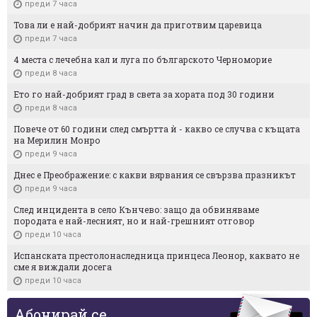
преди 7 часа
Това ли е най-добрият начин да приготвим царевица
преди 7 часа
4 места с лечебна кал и луга по българското Черноморие
преди 8 часа
Ето го най-добрият град в света за хората под 30 години
преди 8 часа
Повече от 60 години след смъртта ѝ - какво се случва с къщата
на Мерилин Монро
преди 9 часа
Днес е Преображение: с какви вярвания се свързва празникът
преди 9 часа
След инцидента в село Кънчево: защо да обвиняваме
породата е най-лесният, но и най-грешният отговор
преди 10 часа
Испанската престолонаследница принцеса Леонор, каквато не
сме я виждали досега
преди 10 часа
Абонирай се