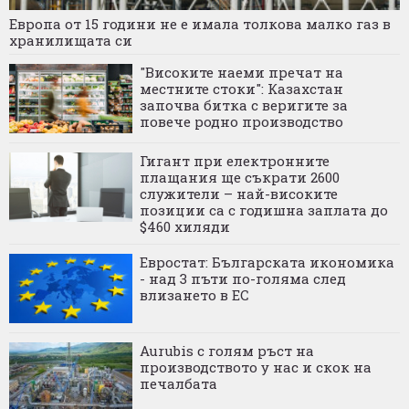
Европа от 15 години не е имала толкова малко газ в
хранилищата си
"Високите наеми пречат на
местните стоки": Казахстан
започва битка с веригите за
повече родно производство
Гигант при електронните
плащания ще съкрати 2600
служители – най-високите
позиции са с годишна заплата до
$460 хиляди
Евростат: Българската икономика
- над 3 пъти по-голяма след
влизането в ЕС
Aurubis с голям ръст на
производството у нас и скок на
печалбата