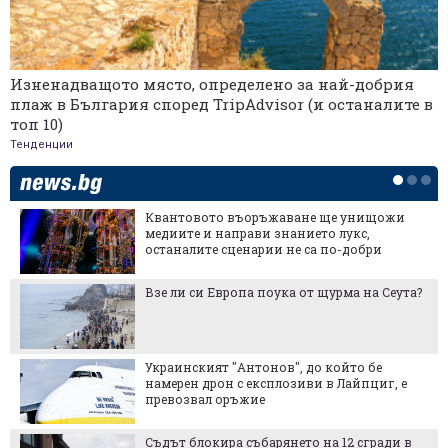
Изненадващото място, определено за най-добрия
плаж в България според TripAdvisor (и останалите в
топ 10)
Тенденции
Квантовото въоръжаване ще унищожи
медиите и направи знанието лукс,
останалите сценарии не са по-добри
Взе ли си Европа поука от щурма на Сеута?
Украинският "Антонов", до който бе
намерен дрон с експлозиви в Лайпциг, е
превозвал оръжие
Съдът блокира събарянето на 12 сгради в