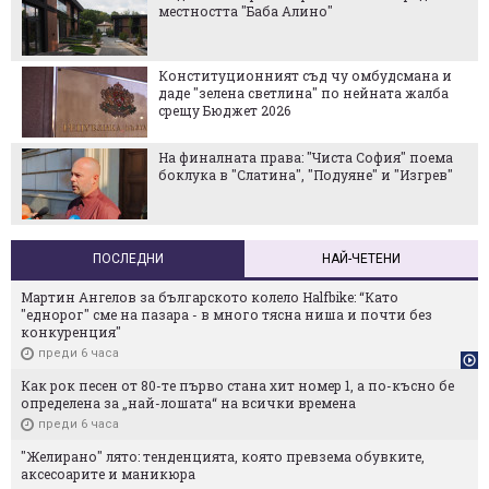
местността "Баба Алино"
Конституционният съд чу омбудсмана и
даде "зелена светлина" по нейната жалба
срещу Бюджет 2026
На финалната права: "Чиста София" поема
боклука в "Слатина", "Подуяне" и "Изгрев"
ПОСЛЕДНИ
НАЙ-ЧЕТЕНИ
Мартин Ангелов за българското колело Halfbike: “Като
"еднорог" сме на пазара - в много тясна ниша и почти без
конкуренция"
преди 6 часа
Как рок песен от 80-те първо стана хит номер 1, а по-късно бе
определена за „най-лошата“ на всички времена
преди 6 часа
"Желирано" лято: тенденцията, която превзема обувките,
аксесоарите и маникюра