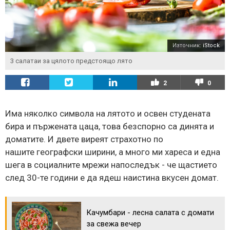
Източник:
iStock
3 салатаи за цялото предстоящо лято
2
0
Има няколко символа на лятото и освен студената
бира и пържената цаца, това безспорно са динята и
доматите. И двете виреят страхотно по
нашите географски ширини, а много ми хареса и една
шега в социалните мрежи напоследък - че щастието
след 30-те години е да ядеш наистина вкусен домат.
Качумбари - лесна салата с домати
за свежа вечер