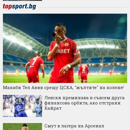
Макаби Тел Авив срещу ЦСКА, "жълтите" на колене!
Левски преминава в съвсем друга
финансова орбита, ако отстрани
Кайрат
Смут в лагера на Арсенал