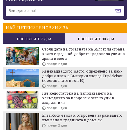
НАЙ-ЧЕТЕНИТЕ НОВИНИ ЗА
ПОСЛЕДНИТЕ 7 ДНИ
ПОСЛЕДНИТЕ 30 ДНИ
Столицата на съседната на България страна,
която е сред най-добрите градове за улична
храна в света
преди 2 дни
Изненадващото място, определено за най-
добрия плаж в България според TripAdvisor
(и останалите в топ 10)
преди 1 ден
Пет недостатъка на използването на
чекмеджето за плодове и зеленчуци в
хладилника
преди 1 ден
Елза Хоск е гола и откровена за раждането
във вана в градината в дома си
преди 2 дни