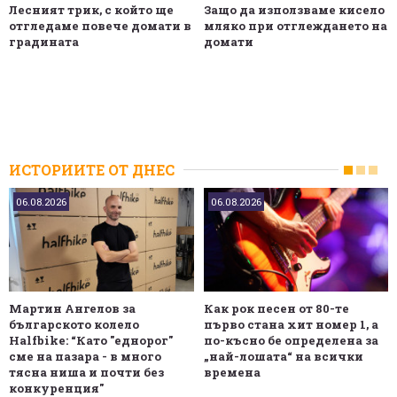
Лесният трик, с който ще
Защо да използваме кисело
отгледаме повече домати в
мляко при отглеждането на
градината
домати
ИСТОРИИТЕ ОТ ДНЕС
06.08.2026
06.08.2026
Мартин Ангелов за
Как рок песен от 80-те
българското колело
първо стана хит номер 1, а
Halfbike: “Като "еднорог"
по-късно бе определена за
сме на пазара - в много
„най-лошата“ на всички
тясна ниша и почти без
времена
конкуренция"