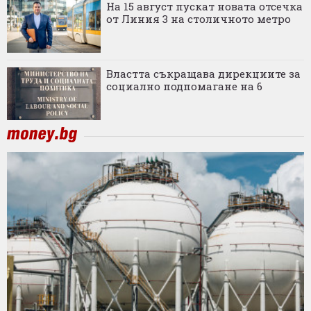
На 15 август пускат новата отсечка
от Линия 3 на столичното метро
Властта съкращава дирекциите за
социално подпомагане на 6