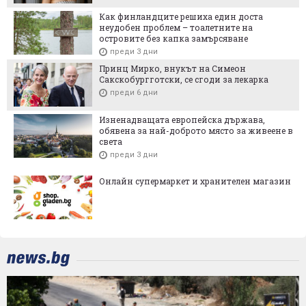
Как финландците решиха един доста
неудобен проблем – тоалетните на
островите без капка замърсяване
преди 3 дни
Принц Мирко, внукът на Симеон
Сакскобургготски, се сгоди за лекарка
преди 6 дни
Изненадващата европейска държава,
обявена за най-доброто място за живеене в
света
преди 3 дни
Онлайн супермаркет и хранителен магазин