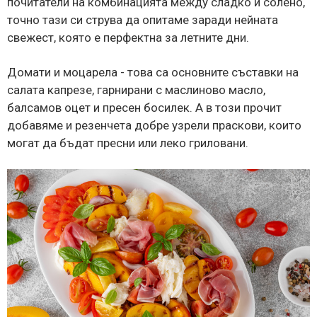
почитатели на комбинацията между сладко и солено,
точно тази си струва да опитаме заради нейната
свежест, която е перфектна за летните дни.
Домати и моцарела - това са основните съставки на
салата капрезе, гарнирани с маслиново масло,
балсамов оцет и пресен босилек. А в този прочит
добавяме и резенчета добре узрели праскови, които
могат да бъдат пресни или леко гриловани.