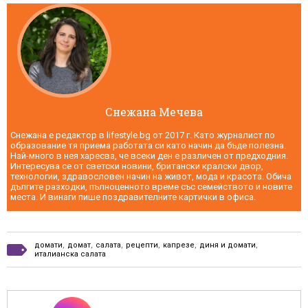
Снежана Мечева
Снежана е редактор в lifestyle.bg от 2017 г. Като журналист по
образование тя приема работата си като начин да бъде полезна.
Най-много в нея харесва, че всеки ден е различен от предходния.
Интересува се от светски новини, британски кралски двор,
технологии, здравословен начин на живот, мода и красота. Обича
дългите разходки, пълноценното време със семейството и новите
места. И винаги пише поздравителните картички в офиса.
домати
,
домат
,
салата
,
рецепти
,
капрезе
,
диня и домати
,
италианска салата