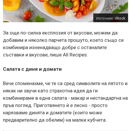
Източник:
iStock
За още по-силна експлозия от вкусове, можем да
добавим и няколко парчета прошуто, което също се
комбинира изненадващо добре с останалите
съставки и вкусове, пише All Recipes.
Салата с диня и домати
Вече споменахме, че те са сред символите на лятото и
някак ни звучи като страхотна идея да ги
комбинираме в една салата - макар и нестандартна на
пръв поглед. Приготвянето ѝ е лесно - просто
нарязваме динята и доматите (които може
предварително да обелим) на малки кубчета.