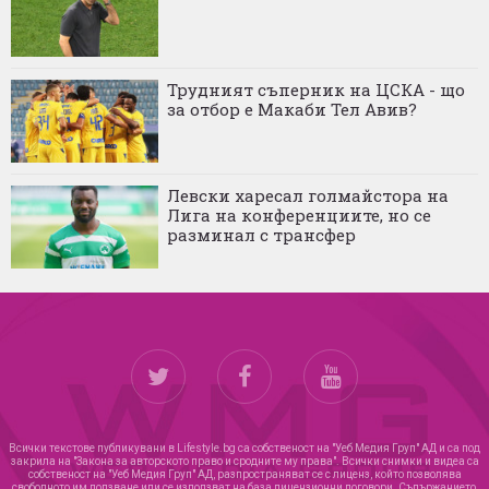
Трудният съперник на ЦСКА - що
за отбор е Макаби Тел Авив?
Левски харесал голмайстора на
Лига на конференциите, но се
разминал с трансфер
Всички текстове публикувани в Lifestyle.bg са собственост на "Уеб Медия Груп" АД и са под
закрила на "Закона за авторското право и сродните му права". Всички снимки и видеа са
собственост на "Уеб Медия Груп" АД, разпространяват се с лиценз, който позволява
свободното им ползване или се използват на база лицензионни договори. Съдържанието,