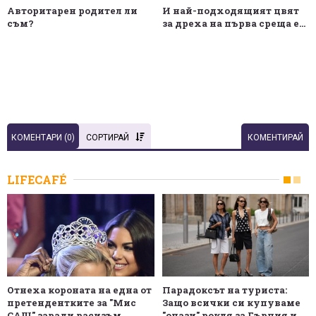
Авторитарен родител ли
И най-подходящият цвят
съм?
за дреха на първа среща е...
КОМЕНТАРИ (
0
)
СОРТИРАЙ
КОМЕНТИРАЙ
LIFECAFÉ
Отнеха короната на една от
Парадоксът на туриста:
претендентките за "Мис
Защо всички си купуваме
САЩ" заради расизъм
"онази" рокля за Гърция и