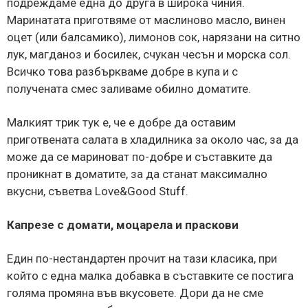
подреждаме една до друга в широка чиния.
Маринатата приготвяме от маслиново масло, винен
оцет (или балсамико), лимонов сок, нарязани на ситно
лук, магданоз и босилек, счукан чесън и морска сол.
Всичко това разбъркваме добре в купа и с
получената смес заливаме обилно доматите.
Малкият трик тук е, че е добре да оставим
приготвената салата в хладилника за около час, за да
може да се мариноват по-добре и съставките да
проникнат в доматите, за да станат максимално
вкусни, съветва Love&Good Stuff.
Капрезе с домати, моцарела и праскови
Един по-нестандартен прочит на тази класика, при
който с една малка добавка в съставките се постига
голяма промяна във вкусовете. Дори да не сме