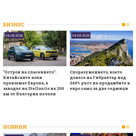
БИЗНЕС
04.08.2026
04.08.2026
"Остров на спасението":
Споразумението, което
Китайските коли
донесе на Гибралтар над
превземат Европа, а
240% ръст на продажбите в
заводът на Stellantis на 200
евро само за две седмици
км от България печели
НОВИНИ