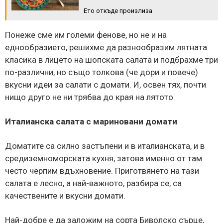
Ето откъде произлиза
Понеже сме им големи фенове, но не и на
еднообразието, решихме да разнообразим лятната
класика в лицето на шопската салата и подбрахме три
по-различни, но също толкова (че дори и повече)
вкусни идеи за салати с домати. И, освен тях, почти
нищо друго не ни трябва до края на лятото.
Италианска салата с мариновани домати
Доматите са силно застъпени и в италианската, и в
средиземноморската кухня, затова именно от там
често черпим вдъхновение. Приготвянето на тази
салата е лесно, а най-важното, разбира се, са
качествените и вкусни домати.
Най-добре е да заложим на сорта Биволско сърце,