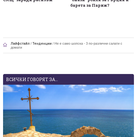
барета за Париж?
Лайфстайл
/
Тенденции
/
Не е само шопска - 3 по-различни салати с
домати
ВСИЧКИ ГОВОРЯТ ЗА...