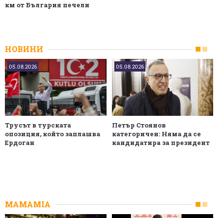
км от България печели
НОВИНИ
05.08.2026
05.08.2026
Трусът в турската
Петър Стоянов
опозиция, който заплашва
категоричен: Няма да се
Ердоган
кандидатира за президент
MAMAMIA