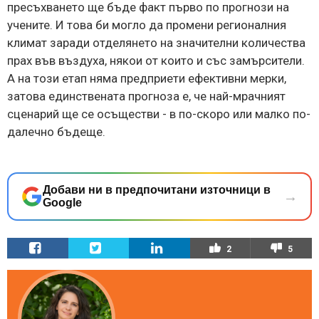
пресъхването ще бъде факт първо по прогнози на
учените. И това би могло да промени регионалния
климат заради отделянето на значителни количества
прах във въздуха, някои от които и със замърсители.
А на този етап няма предприети ефективни мерки,
затова единствената прогноза е, че най-мрачният
сценарий ще се осъществи - в по-скоро или малко по-
далечно бъдеще.
Добави ни в предпочитани източници в
→
Google
2
5