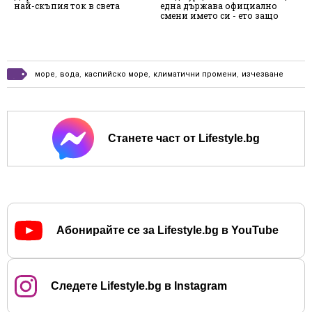
най-скъпия ток в света
една държава официално
в
смени името си - ето защо
н
К
море
,
вода
,
каспийско море
,
климатични промени
,
изчезване
Станете част от Lifestyle.bg
Абонирайте се за Lifestyle.bg в YouTube
Следете Lifestyle.bg в Instagram