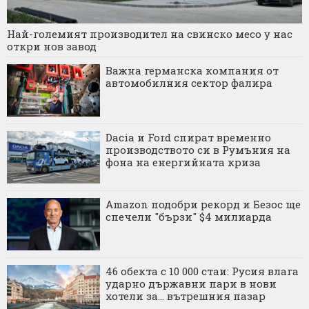
Най-големият производител на свинско месо у нас
откри нов завод
Важна германска компания от
автомобилния сектор фалира
Dacia и Ford спират временно
производството си в Румъния на
фона на енергийната криза
Amazon подобри рекорд и Безос ще
спечели "бързи" $4 милиарда
46 обекта с 10 000 стаи: Русия влага
ударно държавни пари в нови
хотели за... вътрешния пазар