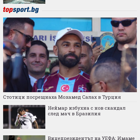
Стотици посрещнаха Мохамед Салах в Турция
Неймар избухна с нов скандал
след мач в Бразилия
Вицепрезидентът на УЕФА: Имаме