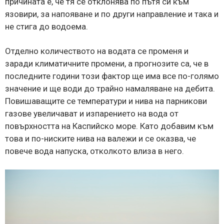
причината е, че тя се отклонява по пътя си към
язовири, за напояване и по други направление и така и
не стига до водоема.
Отделно количеството на водата се променя и
заради климатичните промени, а прогнозите са, че в
последните години този фактор ще има все по-голямо
значение и ще води до трайно намаляване на дебита.
Повишаващите се температури и нива на парникови
газове увеличават и изпарението на вода от
повърхността на Каспийско море. Като добавим към
това и по-ниските нива на валежи и се оказва, че
повече вода напуска, отколкото влиза в него.