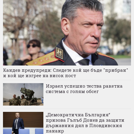
Кандев предупреди: Следете кой ще бъде "прибран"
и кой ще изгрее на висок пост
Израел успешно тества ракетна
система с голям обсег
„Демократична България“
призова Гълъб Донев да защити
държавния дял в Пловдивския
панаир