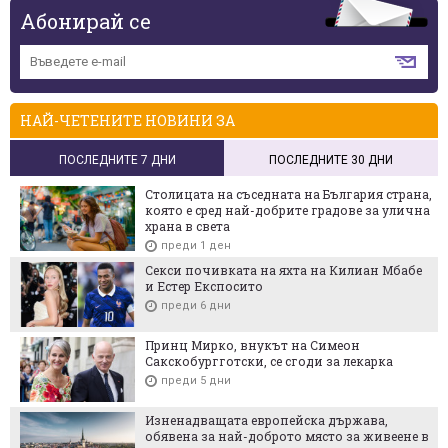
Абонирай се
НАЙ-ЧЕТЕНИТЕ НОВИНИ ЗА
ПОСЛЕДНИТЕ 7 ДНИ
ПОСЛЕДНИТЕ 30 ДНИ
Столицата на съседната на България страна,
която е сред най-добрите градове за улична
храна в света
преди 1 ден
Секси почивката на яхта на Килиан Мбабе
и Естер Експосито
преди 6 дни
Принц Мирко, внукът на Симеон
Сакскобургготски, се сгоди за лекарка
преди 5 дни
Изненадващата европейска държава,
обявена за най-доброто място за живеене в