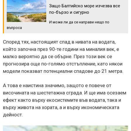
Защо Балтийско море изчезва все
по-бързо и сигурно
И може ли да се направи нещо по
въпроса
Според тях, настоящият спад в нивата на водата,
който започна през 90-те години на миналия век, е
малко вероятно да се обърне. През този век се
прогнозира още по-голямо отстъпление, като някои
модели показват потенциални спадове до 21 метра.
А това е наистина значимо, защото е повече от
височината на шестетажна сграда. И ще има осезаем
ефект както върху екосистемите във водата, така и
върху живота на хората, а и върху икономическата
дейност.