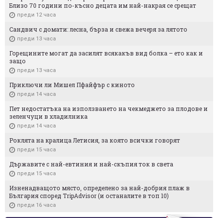
Близо 70 години по-късно децата им най-накрая се срещат
преди 12 часа
Сандвич с домати: лесна, бърза и свежа вечеря за лятото
преди 13 часа
Горещините могат да засилят всякакъв вид болка – ето как и
защо
преди 13 часа
Приключи ли Мишел Пфайфър с киното
преди 14 часа
Пет недостатъка на използването на чекмеджето за плодове и
зеленчуци в хладилника
преди 14 часа
Роклята на кралица Летисия, за която всички говорят
преди 15 часа
Държавите с най-евтиния и най-скъпия ток в света
преди 15 часа
Изненадващото място, определено за най-добрия плаж в
България според TripAdvisor (и останалите в топ 10)
преди 16 часа