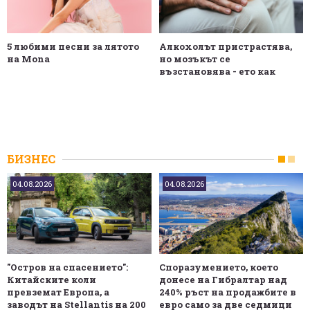
5 любими песни за лятото
Алкохолът пристрастява,
на Mona
но мозъкът се
възстановява - ето как
БИЗНЕС
04.08.2026
04.08.2026
"Остров на спасението":
Споразумението, което
Китайските коли
донесе на Гибралтар над
превземат Европа, а
240% ръст на продажбите в
заводът на Stellantis на 200
евро само за две седмици