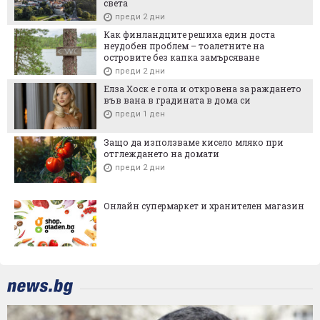
света
преди 2 дни
Как финландците решиха един доста
неудобен проблем – тоалетните на
островите без капка замърсяване
преди 2 дни
Елза Хоск е гола и откровена за раждането
във вана в градината в дома си
преди 1 ден
Защо да използваме кисело мляко при
отглеждането на домати
преди 2 дни
Онлайн супермаркет и хранителен магазин