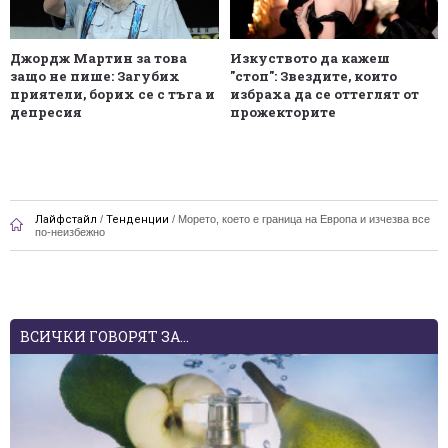
Джордж Мартин за това
Изкуството да кажеш
защо не пише: Загубих
"стоп": Звездите, които
приятели, борих се с тъга и
избраха да се оттеглят от
депресия
прожекторите
Лайфстайл
/
Тенденции
/
Морето, което е граница на Европа и изчезва все
по-неизбежно
ВСИЧКИ ГОВОРЯТ ЗА...