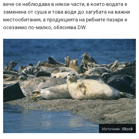
вече се наблюдава в някои части, в които водата е
заменена от суша и това води до загубата на важни
местообитания, а продукцията на рибните пазари е
осезаемо по-малко, обяснява DW.
Източник:
iStock