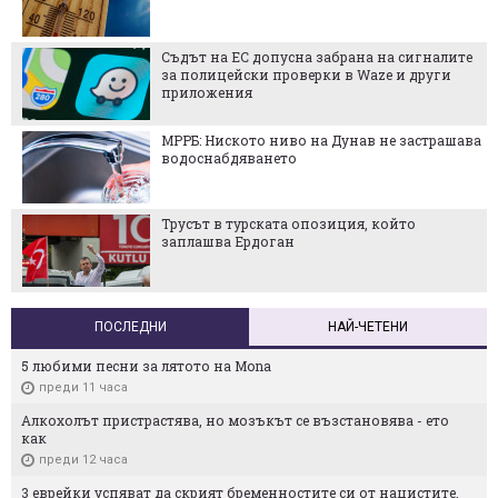
Съдът на ЕС допусна забрана на сигналите
за полицейски проверки в Waze и други
приложения
МРРБ: Ниското ниво на Дунав не застрашава
водоснабдяването
Трусът в турската опозиция, който
заплашва Ердоган
ПОСЛЕДНИ
НАЙ-ЧЕТЕНИ
5 любими песни за лятото на Mona
преди 11 часа
Алкохолът пристрастява, но мозъкът се възстановява - ето
как
преди 12 часа
3 еврейки успяват да скрият бременностите си от нацистите.