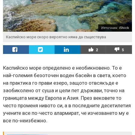
Източник:
iStock
Каспийско море скоро вероятно няма да съществува
2
5
Каспийско море определено е необикновено. То е
най-големия безоточен воден басейн в света, което
на практика го прави езеро, защото отвсякъде е
заобиколено от суша и цели пет държави, точно на
границата между Европа и Азия. През вековете то
често променя нивото си, а в последните десетилетия
учените все по-често алармират, че изчезването му е
все по-неизбежно.