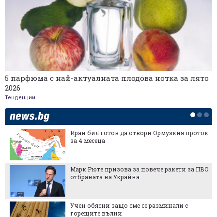
5 парфюма с най-актуалната плодова нотка за лято
2026
Тенденции
Иран бил готов да отвори Ормузкия проток
за 4 месеца
Марк Рюте призова за повече ракети за ПВО
отбраната на Украйна
Учен обясни защо сме се разминали с
горещите вълни