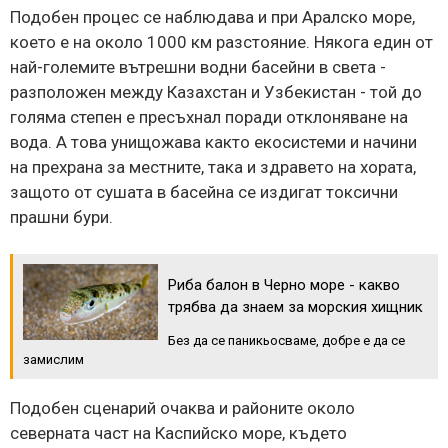
Подобен процес се наблюдава и при Аралско море,
което е на около 1000 км разстояние. Някога един от
най-големите вътрешни водни басейни в света -
разположен между Казахстан и Узбекистан - той до
голяма степен е пресъхнал поради отклоняване на
вода. А това унищожава както екосистеми и начини
на прехрана за местните, така и здравето на хората,
защото от сушата в басейна се издигат токсични
прашни бури.
Риба балон в Черно море - какво
трябва да знаем за морския хищник
Без да се паникьосваме, добре е да се
замислим
Подобен сценарий очаква и районите около
северната част на Каспийско море, където