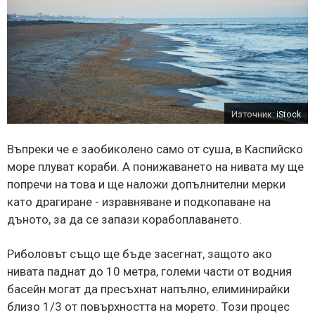
Източник:
iStock
Въпреки че е заобиколено само от суша, в Каспийско
море плуват кораби. А понижаването на нивата му ще
попречи на това и ще наложи допълнителни мерки
като драгиране - изравняване и подкопаване на
дъното, за да се запази корабоплаването.
Риболовът също ще бъде засегнат, защото ако
нивата паднат до 10 метра, големи части от водния
басейн могат да пресъхнат напълно, елиминирайки
близо 1/3 от повърхността на морето. Този процес