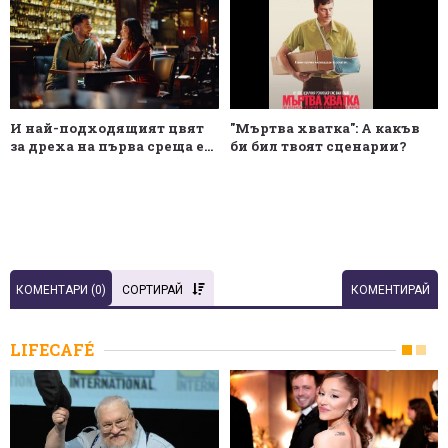
И най-подходящият цвят
"Мъртва хватка": А какъв
за дреха на първа среща е...
би бил твоят сценарии?
КОМЕНТАРИ (
0
)
СОРТИРАЙ
КОМЕНТИРАЙ
LIFECAFÉ