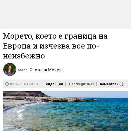
Морето, което е граница на
Европа и изчезва все по-
неизбежно
Снежана Мечева
Автор:
08.05.2026 12:31:06
Тенденции
Прегледи: 8231
Коментари (
0
)