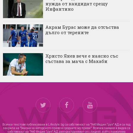
нужда от кандидат срещу
Инфантино
Акрам Бурас може да отсъства
дълго от терените
Христо Янев вече е наясно със
състава за мача с Макаби
Всички текстове публикувани в Lifestyle.bg са собственост на "Уеб Медия Груп" АД и са под
закрила на "Закона за авторското право и сродните му права". Всички снимки и видеа са
собственост на "Уеб Медия Груп" АД, разпространяват се с лиценз, който позволява