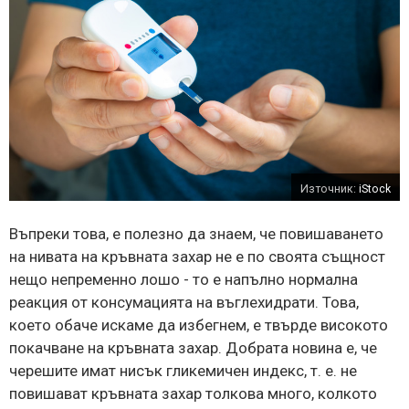
Източник:
iStock
Въпреки това, е полезно да знаем, че повишаването
на нивата на кръвната захар не е по своята същност
нещо непременно лошо - то е напълно нормална
реакция от консумацията на въглехидрати. Това,
което обаче искаме да избегнем, е твърде високото
покачване на кръвната захар. Добрата новина е, че
черешите имат нисък гликемичен индекс, т. е. не
повишават кръвната захар толкова много, колкото