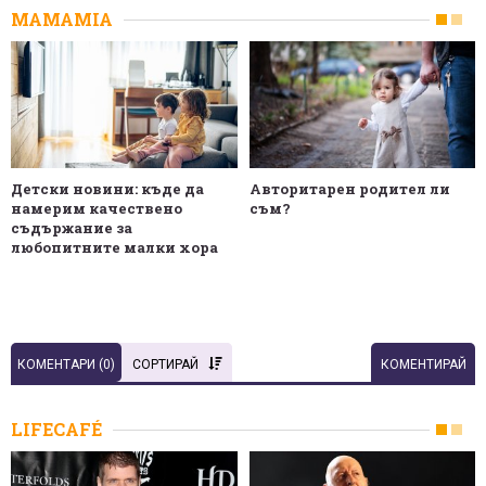
MAMAMIA
Детски новини: къде да
Авторитарен родител ли
намерим качествено
съм?
съдържание за
любопитните малки хора
КОМЕНТАРИ (
0
)
СОРТИРАЙ
КОМЕНТИРАЙ
LIFECAFÉ