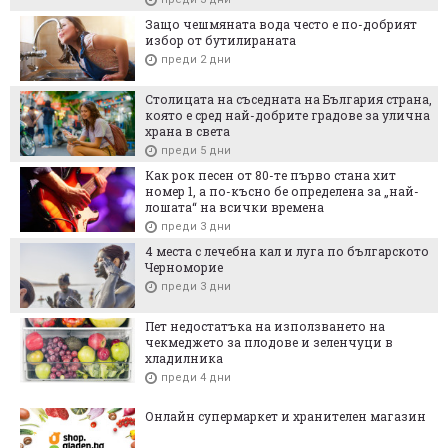
Защо чешмяната вода често е по-добрият
избор от бутилираната
преди 2 дни
Столицата на съседната на България страна,
която е сред най-добрите градове за улична
храна в света
преди 5 дни
Как рок песен от 80-те първо стана хит
номер 1, а по-късно бе определена за „най-
лошата“ на всички времена
преди 3 дни
4 места с лечебна кал и луга по българското
Черноморие
преди 3 дни
Пет недостатъка на използването на
чекмеджето за плодове и зеленчуци в
хладилника
преди 4 дни
Онлайн супермаркет и хранителен магазин