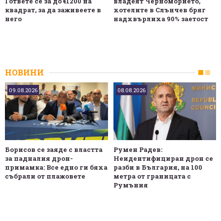
Гответе се за до €1200 на
владеят Черноморието,
квадрат, за да заживеете в
хотелите в Слънчев бряг
него
надхвърлиха 90% заетост
НОВИНИ
09.08.2026
08.08.2026
Борисов се заяде с властта
Румен Радев:
за падналия дрон-
Неидентифициран дрон се
примамка: Все едно ги бяха
разби в България, на 100
събрали от плажовете
метра от границата с
Румъния