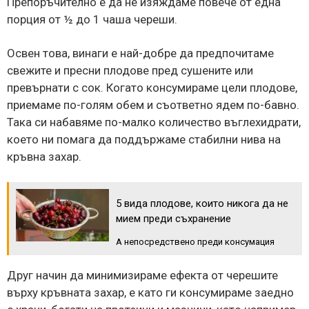
Препоръчително е да не изяждаме повече от една
порция от ½ до 1 чаша череши.
Освен това, винаги е най-добре да предпочитаме
свежите и пресни плодове пред сушените или
превърнати с сок. Когато консумираме цели плодове,
приемаме по-голям обем и съответно ядем по-бавно.
Така си набавяме по-малко количество въглехидрати,
което ни помага да поддържаме стабилни нива на
кръвна захар.
5 вида плодове, които никога да не
мием преди съхранение
А непосредствено преди консумация
Друг начин да минимизираме ефекта от черешите
върху кръвната захар, е като ги консумираме заедно