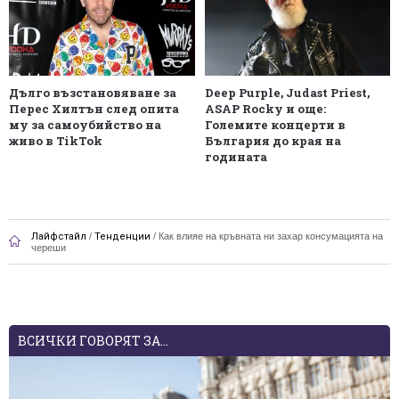
Дълго възстановяване за
Deep Purple, Judast Priest,
Перес Хилтън след опита
ASAP Rocky и още:
му за самоубийство на
Големите концерти в
живо в TikTok
България до края на
годината
Лайфстайл
/
Тенденции
/
Как влияе на кръвната ни захар консумацията на
череши
ВСИЧКИ ГОВОРЯТ ЗА...