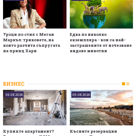
Уроци по стил с Меган
Едва по няколко
Маркъл: триковете, на
екземпляра - кои са най-
които разчита съпругата
застрашените от изчезване
на принц Хари
видове животни
БИЗНЕС
06.08.2026
05.08.2026
Купихте апартамент?
Късните резервации