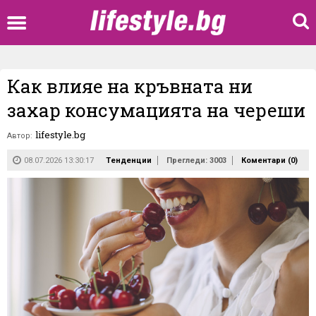
Как влияе на кръвната ни
захар консумацията на череши
lifestyle.bg
Автор:
08.07.2026 13:30:17
Тенденции
Прегледи: 3003
Коментари (
0
)