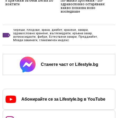
5 причини за бели петна по
По-малко протеини - по-
5
ноктите
здравословно остаряване:
з
какво показва ново
изследване
череши
,
плодове
,
храна
,
диабет
,
хранене
,
захари
,
здравословно хранене
,
въглехидрати
,
кръвна захар
,
антиоксиданти
,
фибри
,
Естествени захари
,
Преддиабет
,
Млади завинаги
,
гликемичен индекс
Станете част от Lifestyle.bg
Абонирайте се за Lifestyle.bg в YouTube