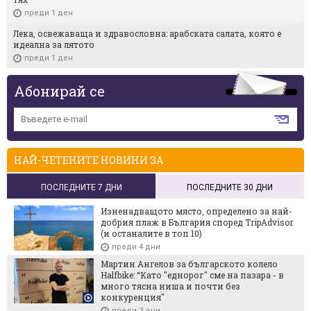
преди 1 ден
Лека, освежаваща и здравословна: арабската салата, която е
идеална за лятото
преди 1 ден
Абонирай се
НАЙ-ЧЕТЕНИТЕ НОВИНИ ЗА
ПОСЛЕДНИТЕ 7 ДНИ
ПОСЛЕДНИТЕ 30 ДНИ
Изненадващото място, определено за най-
добрия плаж в България според TripAdvisor
(и останалите в топ 10)
преди 4 дни
Мартин Ангелов за българското колело
Halfbike: “Като "еднорог" сме на пазара - в
много тясна ниша и почти без
конкуренция"
преди 3 дни