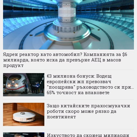
Ядрен реактор като автомобил? Компанията за $6
милиарда, която иска да превърне АЕЦ в масов
продукт
€3 милиона бонуси: Водещ
европейски жп превозвач
"поощрява" ръководството си при...
65% точност на влаковете
Защо китайските прахосмукачки
роботи скоро може рязко да
поевтинеят
Изкуството да скриеш милиарди