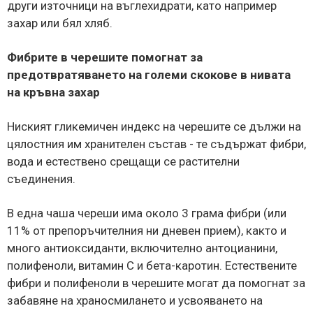
други източници на въглехидрати, като например
захар или бял хляб.
Фибрите в черешите помогнат за
предотвратяването на големи скокове в нивата
на кръвна захар
Ниският гликемичен индекс на черешите се дължи на
цялостния им хранителен състав - те съдържат фибри,
вода и естествено срещащи се растителни
съединения.
В една чаша череши има около 3 грама фибри (или
11% от препоръчителния ни дневен прием), както и
много антиоксиданти, включително антоцианини,
полифеноли, витамин C и бета-каротин. Естествените
фибри и полифеноли в черешите могат да помогнат за
забавяне на храносмилането и усвояването на