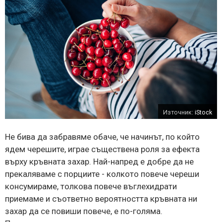
Източник:
iStock
Не бива да забравяме обаче, че начинът, по който
ядем черешите, играе съществена роля за ефекта
върху кръвната захар. Най-напред е добре да не
прекаляваме с порциите - колкото повече череши
консумираме, толкова повече въглехидрати
приемаме и съответно вероятността кръвната ни
захар да се повиши повече, е по-голяма.