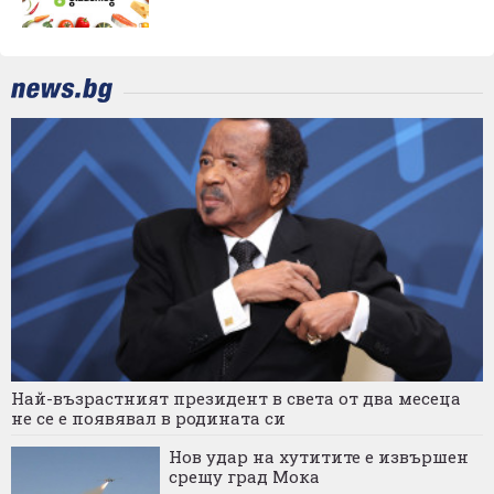
Най-възрастният президент в света от два месеца
не се е появявал в родината си
Нов удар на хутитите е извършен
срещу град Мока