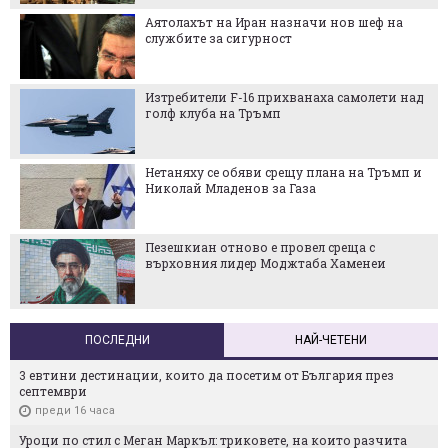
Аятолахът на Иран назначи нов шеф на
службите за сигурност
Изтребители F-16 прихванаха самолети над
голф клуба на Тръмп
Нетаняху се обяви срещу плана на Тръмп и
Николай Младенов за Газа
Пезешкиан отново е провел среща с
върховния лидер Моджтаба Хаменеи
ПОСЛЕДНИ
НАЙ-ЧЕТЕНИ
3 евтини дестинации, които да посетим от България през
септември
преди 16 часа
Уроци по стил с Меган Маркъл: триковете, на които разчита