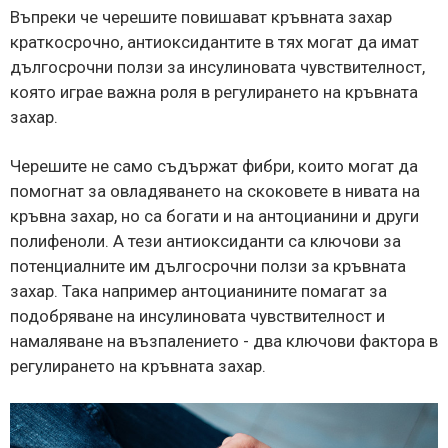
Въпреки че черешите повишават кръвната захар
краткосрочно, антиоксидантите в тях могат да имат
дългосрочни ползи за инсулиновата чувствителност,
която играе важна роля в регулирането на кръвната
захар.
Черешите не само съдържат фибри, които могат да
помогнат за овладяването на скоковете в нивата на
кръвна захар, но са богати и на антоцианини и други
полифеноли. А тези антиоксиданти са ключови за
потенциалните им дългосрочни ползи за кръвната
захар. Така например антоцианините помагат за
подобряване на инсулиновата чувствителност и
намаляване на възпалението - два ключови фактора в
регулирането на кръвната захар.