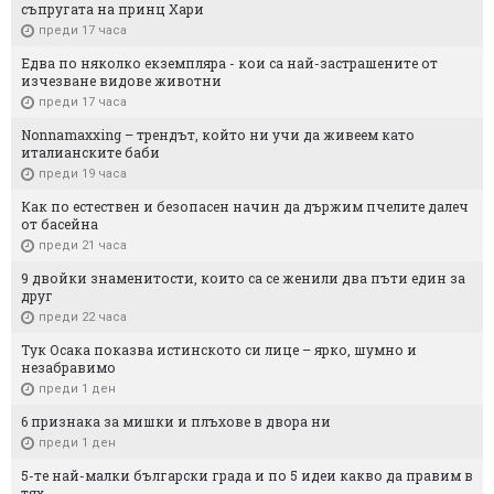
съпругата на принц Хари
преди 17 часа
Едва по няколко екземпляра - кои са най-застрашените от
изчезване видове животни
преди 17 часа
Nonnamaxxing – трендът, който ни учи да живеем като
италианските баби
преди 19 часа
Как по естествен и безопасен начин да държим пчелите далеч
от басейна
преди 21 часа
9 двойки знаменитости, които са се женили два пъти един за
друг
преди 22 часа
Тук Осака показва истинското си лице – ярко, шумно и
незабравимо
преди 1 ден
6 признака за мишки и плъхове в двора ни
преди 1 ден
5-те най-малки български градa и по 5 идеи какво да правим в
тях