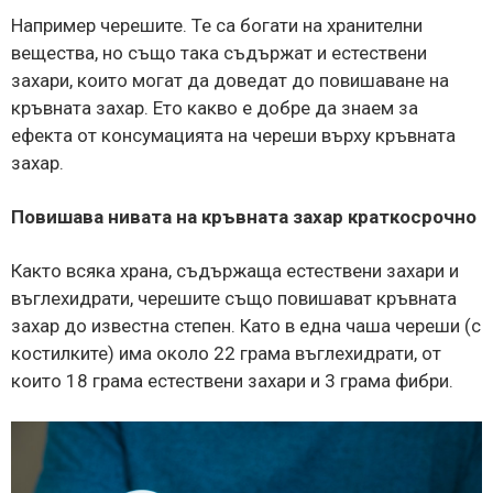
Например черешите. Те са богати на хранителни
вещества, но също така съдържат и естествени
захари, които могат да доведат до повишаване на
кръвната захар. Ето какво е добре да знаем за
ефекта от консумацията на череши върху кръвната
захар.
Повишава нивата на кръвната захар краткосрочно
Както всяка храна, съдържаща естествени захари и
въглехидрати, черешите също повишават кръвната
захар до известна степен. Като в една чаша череши (с
костилките) има около 22 грама въглехидрати, от
които 18 грама естествени захари и 3 грама фибри.