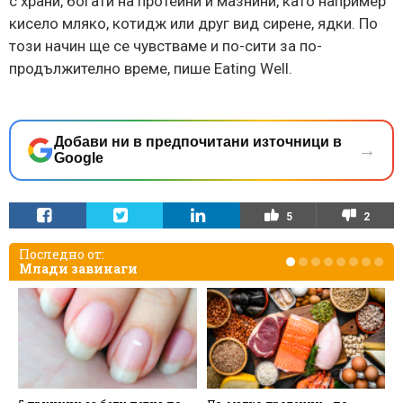
с храни, богати на протеини и мазнини, като например
кисело мляко, котидж или друг вид сирене, ядки. По
този начин ще се чувстваме и по-сити за по-
продължително време, пише Eating Well.
Добави ни в предпочитани източници в
→
Google
5
2
Последно от:
Млади завинаги