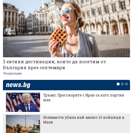
3 евтини дестинации, които да посетим от
България през септември
Тенденции
Тръмп: Преговорите с Иран са като партия
шах
Ислямисти убиха най-малко 10 войници в
Мали