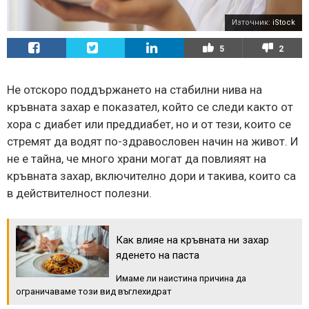
Източник:
iStock
5
2
Не отскоро поддържането на стабилни нива на
кръвната захар е показател, който се следи както от
хора с диабет или преддиабет, но и от тези, които се
стремят да водят по-здравословен начин на живот. И
не е тайна, че много храни могат да повлияят на
кръвната захар, включително дори и такива, които са
в действителност полезни.
Как влияе на кръвната ни захар
яденето на паста
Имаме ли наистина причина да
ограничаваме този вид въглехидрат