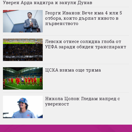
Уверен Арда надигра и занули Дунав
Георги Иванов: Вече има 4 или 5
отбора, които дърпат нивото в
първенството
Левски отнесе солидна глоба от
УЕФА заради обиден транспарант
ЦСКА взима още трима
Никола Цолов: Гледам напред с
увереност