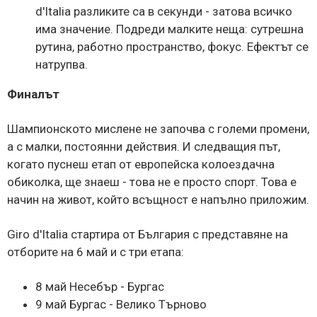
d'Italia разликите са в секунди - затова всичко
има значение. Подреди малките неща: сутрешна
рутина, работно пространство, фокус. Ефектът се
натрупва.
Финалът
Шампионското мислене не започва с големи промени,
а с малки, постоянни действия. И следващия път,
когато пуснеш етап от европейска колоездачна
обиколка, ще знаеш - това не е просто спорт. Това е
начин на живот, който всъщност е напълно приложим.
Giro d'Italia стартира от България с представяне на
отборите на 6 май и с три етапа:
8 май Несебър - Бургас
9 май Бургас - Велико Търново