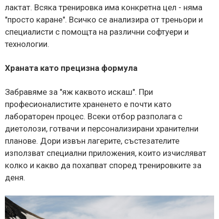
лактат. Всяка тренировка има конкретна цел - няма
"просто каране". Всичко се анализира от треньори и
специалисти с помощта на различни софтуери и
технологии.
Храната като прецизна формула
Забравяме за "яж каквото искаш". При
професионалистите храненето е почти като
лабораторен процес. Всеки отбор разполага с
диетолози, готвачи и персонализирани хранителни
планове. Дори извън лагерите, състезателите
използват специални приложения, които изчисляват
колко и какво да похапват според тренировките за
деня.