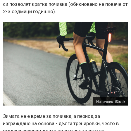
си позволят кратка почивка (обикновено не повече от
2-3 седмици годишно).
Източник:
iStock
Зимата не е време за почивка, а период за
изграждане на основа - дълги тренировки, често в
студени условия, които подготвят тялото за