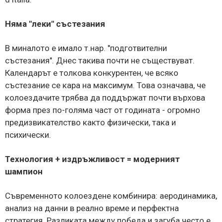
Няма "леки" състезания
В миналото е имало т.нар. "подготвителни
състезания". Днес такива почти не съществуват.
Календарът е толкова конкурентен, че всяко
състезание се кара на максимум. Това означава, че
колоездачите трябва да поддържат почти върхова
форма през по-голяма част от годината - огромно
предизвикателство както физически, така и
психически.
Технология + издръжливост = модерният
шампион
Съвременното колоездене комбинира: аеродинамика,
анализ на данни в реално време и перфектна
стратегия. Разликата между победа и загуба често е