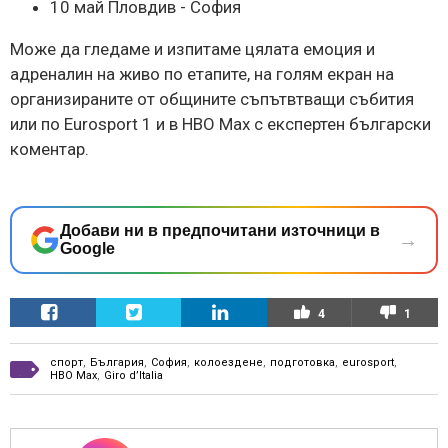
10 май Пловдив - София
Може да гледаме и изпитаме цялата емоция и
адреналин на живо по етапите, на голям екран на
организираните от общините съпътвтващи събития
или по Eurosport 1 и в HBO Max с експертен български
коментар.
Добави ни в предпочитани източници в
→
Google
4
1
спорт
,
България
,
София
,
колоездене
,
подготовка
,
eurosport
,
HBO Max
,
Giro d’Italia