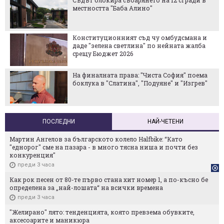
гради в
Ще зейне ли истинска дупка в хазна
смана и
Метрото стига до "Левски Г" на 15 ав
а жалба
" поема
ПроКредит Банк България, ЕБВР и
"Изгрев"
Европейският съюз стартират Акад
собственици на бизнес
ПОСЛЕДНИ
НАЙ-ЧЕТЕНИ
Мартин Ангелов за българското колело Halfbike: “Като
"еднорог" сме на пазара - в много тясна ниша и почти без
конкуренция"
преди 3 часа
Как рок песен от 80-те първо стана хит номер 1, а по-късно бе
определена за „най-лошата“ на всички времена
преди 3 часа
"Желирано" лято: тенденцията, която превзема обувките,
аксесоарите и маникюра