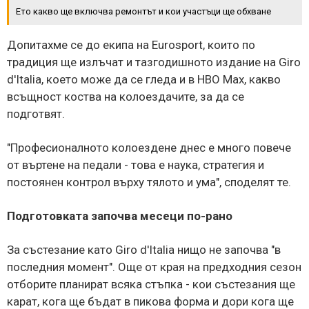
Ето какво ще включва ремонтът и кои участъци ще обхване
Допитахме се до екипа на Eurosport, които по
традиция ще излъчат и тазгодишното издание на Giro
d'Italia, което може да се гледа и в HBO Max, какво
всъщност коства на колоездачите, за да се
подготвят.
"Професионалното колоездене днес е много повече
от въртене на педали - това е наука, стратегия и
постоянен контрол върху тялото и ума", споделят те.
Подготовката започва месеци по-рано
За състезание като Giro d'Italia нищо не започва "в
последния момент". Още от края на предходния сезон
отборите планират всяка стъпка - кои състезания ще
карат, кога ще бъдат в пикова форма и дори кога ще