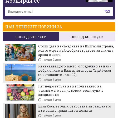
Абонирай се
НАЙ-ЧЕТЕНИТЕ НОВИНИ ЗА
ПОСЛЕДНИТЕ 7 ДНИ
ПОСЛЕДНИТЕ 30 ДНИ
Столицата на съседната на България страна,
която е сред най-добрите градове за улична
храна в света
преди 2 дни
Изненадващото място, определено за най-
добрия плаж в България според TripAdvisor
(и останалите в топ 10)
преди 1 ден
Пет недостатъка на използването на
чекмеджето за плодове и зеленчуци в
хладилника
преди 1 ден
Елза Хоск е гола и откровена за раждането
във вана в градината в дома си
преди 2 дни