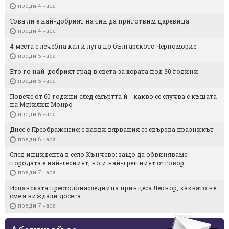
преди 4 часа
Това ли е най-добрият начин да приготвим царевица
преди 4 часа
4 места с лечебна кал и луга по българското Черноморие
преди 5 часа
Ето го най-добрият град в света за хората под 30 години
преди 5 часа
Повече от 60 години след смъртта ѝ - какво се случва с къщата
на Мерилин Монро
преди 6 часа
Днес е Преображение: с какви вярвания се свързва празникът
преди 6 часа
След инцидента в село Кънчево: защо да обвиняваме
породата е най-лесният, но и най-грешният отговор
преди 7 часа
Испанската престолонаследница принцеса Леонор, каквато не
сме я виждали досега
преди 7 часа