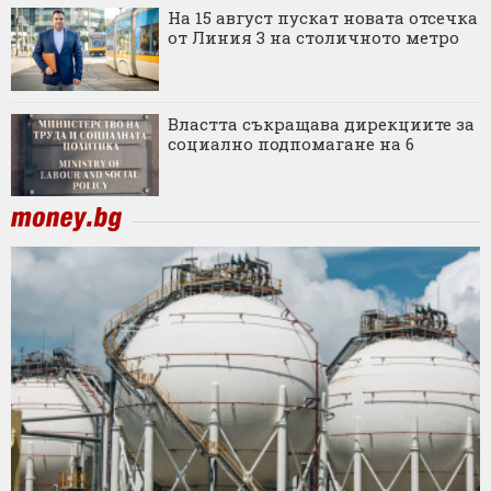
На 15 август пускат новата отсечка
от Линия 3 на столичното метро
Властта съкращава дирекциите за
социално подпомагане на 6