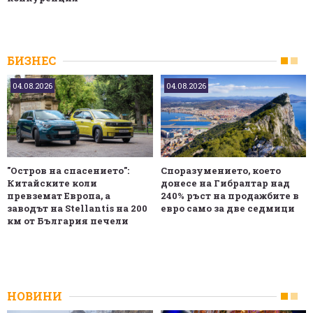
БИЗНЕС
04.08.2026
04.08.2026
"Остров на спасението":
Споразумението, което
Китайските коли
донесе на Гибралтар над
превземат Европа, а
240% ръст на продажбите в
заводът на Stellantis на 200
евро само за две седмици
км от България печели
НОВИНИ