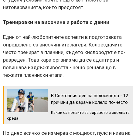
натоварванията, които предстоят.
Тренировки на височина и работа с данни
Един от най-любопитните аспекти в подготовката
определено са височинните лагери. Колоездачите
често тренират в планини, където кислородът е по-
разреден. Това кара организма да се адаптира и
повишава издръжливостта - нещо решаващо в
тежките планински етапи.
В Световния ден на велосипеда - 12
причини да караме колело по-често
Какви са ползите за здравето и околната
среда
Но днес всичко се измерва с мощност, пулс и нива на