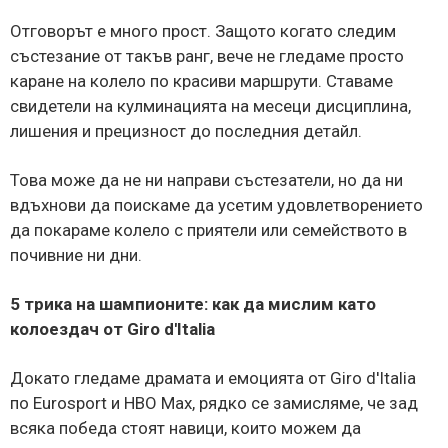
Отговорът е много прост. Защото когато следим
състезание от такъв ранг, вече не гледаме просто
каране на колело по красиви маршрути. Ставаме
свидетели на кулминацията на месеци дисциплина,
лишения и прецизност до последния детайл.
Това може да не ни направи състезатели, но да ни
вдъхнови да поискаме да усетим удовлетворението
да покараме колело с приятели или семейството в
почивние ни дни.
5 трика на шампионите: как да мислим като
колоездач от Giro d'Italia
Докато гледаме драмата и емоцията от Giro d'Italia
по Eurosport и HBO Max, рядко се замисляме, че зад
всяка победа стоят навици, които можем да