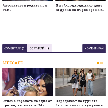
Авторитарен родител ли
И най-подходящият цвят
съм?
за дреха на първа среща е...
КОМЕНТАРИ (
0
)
СОРТИРАЙ
КОМЕНТИРАЙ
LIFECAFÉ
Отнеха короната на една от
Парадоксът на туриста:
претендентките за "Мис
Защо всички си купуваме