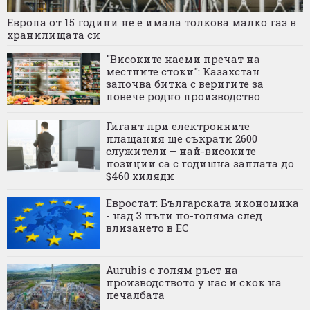
Европа от 15 години не е имала толкова малко газ в
хранилищата си
"Високите наеми пречат на
местните стоки": Казахстан
започва битка с веригите за
повече родно производство
Гигант при електронните
плащания ще съкрати 2600
служители – най-високите
позиции са с годишна заплата до
$460 хиляди
Евростат: Българската икономика
- над 3 пъти по-голяма след
влизането в ЕС
Aurubis с голям ръст на
производството у нас и скок на
печалбата