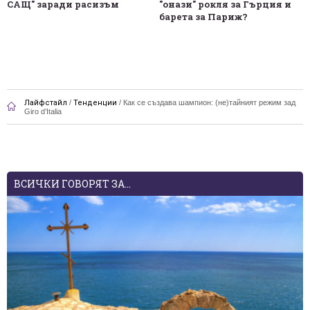
САЩ" заради расизъм
"онази" рокля за Гърция и
барета за Париж?
Лайфстайл
/
Тенденции
/
Как се създава шампион: (не)тайният режим зад
Giro d’Italia
ВСИЧКИ ГОВОРЯТ ЗА...