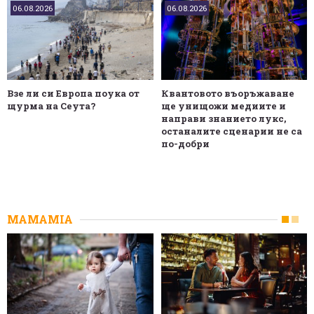
06.08.2026
06.08.2026
Взе ли си Европа поука от
Квантовото въоръжаване
щурма на Сеута?
ще унищожи медиите и
направи знанието лукс,
останалите сценарии не са
по-добри
MAMAMIA