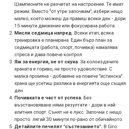
Шампионите не разчитат на настроение. Те имат
режим. Вместо "от утре започвам", избери нещо
малко, което можеш да правиш всеки ден - дори
15 минути движение или фокусирана работа.
Мисли седмица напред
.
Всеки етап, всяка
тренировка е планирана. Един бърз план за
седмицата (работа, спорт, почивка) намалява
стреса и дава повече контрол.
Яж за енергия, не от скука
. За колоездачите
храната е гориво, не просто удоволствие. С
малка промяна - добавяне на повече "истинска"
храна ще усетиш разлика в енергията още същия
ден.
Почивката е част от успеха
.
Без
възстановяване няма резултати - дори в най-
елитния спорт. Сънят не е лукс. Започни с нещо
просто: лягай 30 минути по-рано от обичайното.
Детайлите печелят "състезанието"
.
В Giro