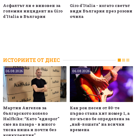
Асфалтът ли е виновен за
Giro d'Italia - когато светът
големия инцидент на Giro
види България през розови
d'Italia в България
очила
ИСТОРИИТЕ ОТ ДНЕС
06.08.2026
06.08.2026
Мартин Ангелов за
Как рок песен от 80-те
българското колело
първо стана хит номер 1, а
Halfbike: “Като "еднорог"
по-късно бе определена за
сме на пазара - в много
„най-лошата“ на всички
тясна ниша и почти без
времена
конкуренция"