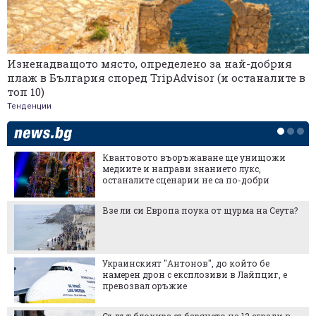
Изненадващото място, определено за най-добрия
плаж в България според TripAdvisor (и останалите в
топ 10)
Тенденции
ищожи
Купихте апартамент? Гответе се за д
,
на квадрат, за да заживеете в него
ри
а Сеута?
Заради сушата: Слабата реколта в Е
възможности за българската пшен
бе
Сделка за $100 милиона въоръжава
циг, е
с хиляди дронове, които убиват са