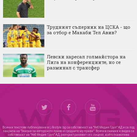
Трудният съперник на ЦСКА - що
за отбор е Макаби Тел Авив?
Левски харесал голмайстора на
Лига на конференциите, но се
разминал с трансфер
Всички текстове публикувани в Lifestyle.bg са собственост на "Уеб Медия Груп" АД и са под
закрила на "Закона за авторското право и сродните му права". Всички снимки и видеа са
собственост на "Уеб Медия Груп" АД, разпространяват се с лиценз, който позволява