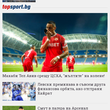
Макаби Тел Авив срещу ЦСКА, "жълтите" на колене!
Левски преминава в съвсем друга
финансова орбита, ако отстрани
Кайрат
Смут в лагера на Арсенал