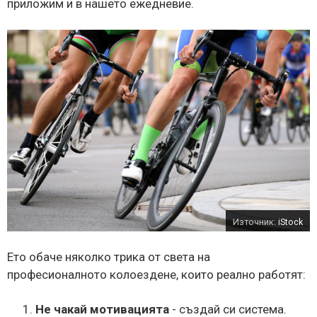
приложим и в нашето ежедневие.
Източник:
iStock
Ето обаче няколко трика от света на
професионалното колоездене, които реално работят:
Не чакай мотивацията
- създай си система.