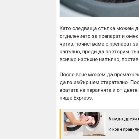
Като следваща стъпка можем да
отделението за препарат и омек
четка, почистваме с препарат з
напълно, преди да повторим същ
всичко изсъхне напълно, поста
После вече можем да премахнем 
да го избършем старателно. По
вратата на пералнята и от двете
пише Express.
6 вида дрехи 
И кой е правил