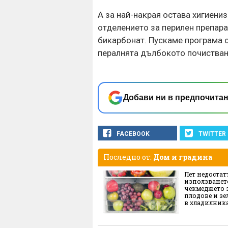
А за най-накрая остава хигиени
отделението за перилен препара
бикарбонат. Пускаме програма с
пералнята дълбокото почистване
Добави ни в предпочитан
FACEBOOK
TWITTER
Последно от:
Дом и градина
Пет недостат
използванет
чекмеджето 
плодове и з
в хладилник