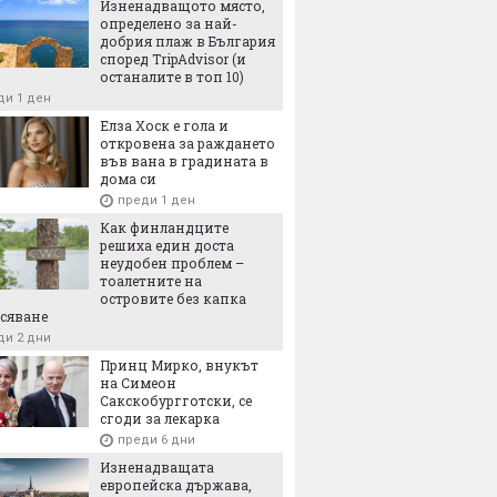
Изненадващото място,
 най-богатите на фибри зърнени
определено за най-
, които да ядем
добрия плаж в България
ди 4 часа
според TripAdvisor (и
останалите в топ 10)
ди 1 ден
Елза Хоск е гола и
откровена за раждането
във вана в градината в
дома си
преди 1 ден
Как финландците
решиха един доста
неудобен проблем –
тоалетните на
островите без капка
сяване
ди 2 дни
Принц Мирко, внукът
на Симеон
Сакскобургготски, се
сгоди за лекарка
преди 6 дни
Изненадващата
европейска държава,