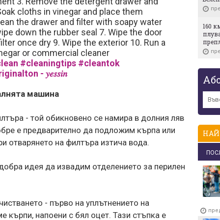
tment 3. Remove the detergent drawer and
пре
oak cloths in vinegar and place them
lean the drawer and filter with soapy water
160 к
ipe down the rubber seal 7. Wipe the door
плува
ilter once dry 9. Wipe the exterior 10. Run a
преп
vinegar or commercial cleaner
пре
lean
#cleaningtips
#cleantok
Ема Х
inalton - 𝑦𝑒𝑠𝑠𝑖𝑛
запоз
Аб
сгоде
алнята машина
пре
Колко
лтъра - той обикновено се намира в долния ляв
носе
обре е предварително да подложим кърпа или
пре
НАЙ
ри отварянето на филтъра изтича вода.
"Игр
ПОС
Рона
авто
добра идея да извадим отделението за перилен
пре
Брад 
Джо
чистването - първо на уплътнението на
пре
пре
е кърпи, напоени с бял оцет. Тази стъпка е