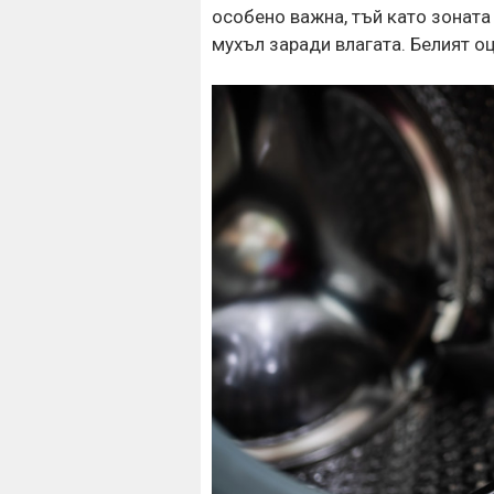
особено важна, тъй като зоната
мухъл заради влагата. Белият о