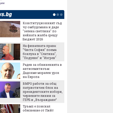
ции
Конституционният съд
Сделка
чу омбудсмана и даде
въоръж
"зелена светлина" по
хиляди
нейната жалба срещу
убиват
Бюджет 2026
Ще зей
На финалната права:
дупка в
"Чиста София" поема
боклука в "Слатина",
"Подуяне" и "Изгрев"
Метрот
Радев за обвиненията в
"Левски
антисемитизъм:
Дадохме морален урок
на Европа
ПроКре
ВМРО работи за общ
Българ
патриотичен блок на
Европе
президентските избори,
старти
червените линии са
собств
ГЕРБ и „Възраждане“
Най-го
Тръмп е поискал
европе
обяснение от Пийт
отбран