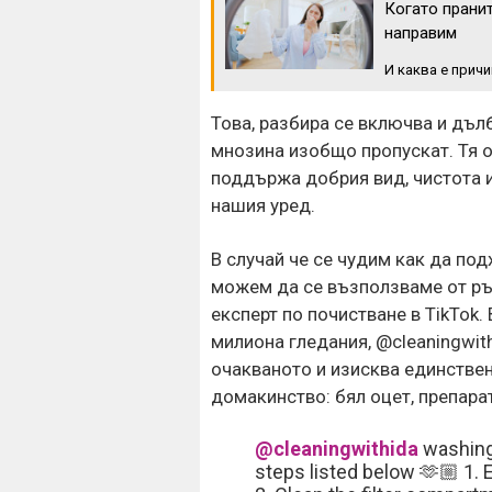
Когато прани
направим
И каква е причи
Това, разбира се включва и дъл
мнозина изобщо пропускат. Тя о
поддържа добрия вид, чистота и
нашия уред.
В случай че се чудим как да по
можем да се възползваме от ръ
експерт по почистване в TikTok.
милиона гледания, @cleaningwith
очакваното и изисква единствен
домакинство: бял оцет, препара
@cleaningwithida
washing 
steps listed below 🫶🏼 1. 