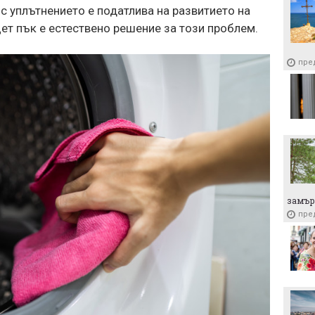
5 от
 с уплътнението е податлива на развитието на
храни
цет пък е естествено решение за този проблем.
пре
пре
замър
пре