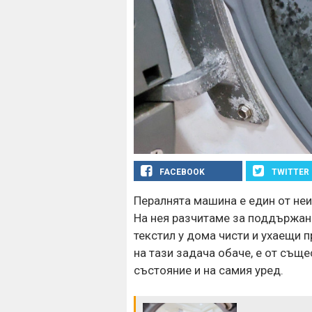
FACEBOOK
TWITTER
Пералнята машина е един от не
На нея разчитаме за поддържане
текстил у дома чисти и ухаещи п
на тази задача обаче, е от същ
състояние и на самия уред.