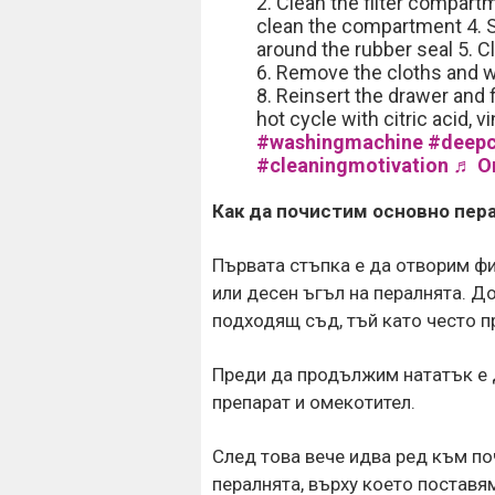
2. Clean the filter compar
clean the compartment 4. S
around the rubber seal 5. C
6. Remove the cloths and w
8. Reinsert the drawer and f
hot cycle with citric acid, 
#washingmachine
#deepc
#cleaningmotivation
♬ Orig
Как да почистим основно пер
Първата стъпка е да отворим фи
или десен ъгъл на пералнята. Д
подходящ съд, тъй като често п
Преди да продължим нататък е 
препарат и омекотител.
След това вече идва ред към по
пералнята, върху което поставям