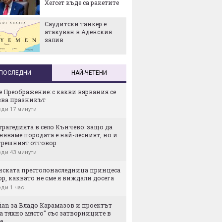
Хегсет къде са ракетите
космич
ще е к
Саудитски танкер е
Work Be
атакуван в Аденския
където
залив
мястот
ПОСЛЕДНИ
НАЙ-ЧЕТЕНИ
е Преображение: с какви вярвания се
зва празникът
ди 17 минути
трагедията в село Кънчево: защо да
яваме породата е най-лесният, но и
грешният отговор
ди 43 минути
нската престолонаследница принцеса
р, каквато не сме я виждали досега
ди 1 час
ian за Владо Карамазов и проектът
а тяхно място" със затворниците в
е