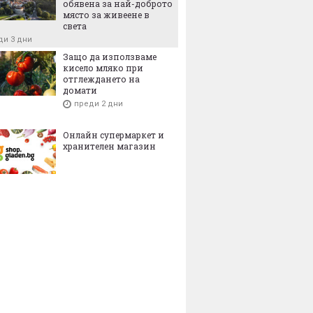
обявена за най-доброто
място за живеене в
света
ди 3 дни
Защо да използваме
кисело мляко при
отглеждането на
домати
преди 2 дни
Онлайн супермаркет и
хранителен магазин