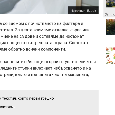
Източник:
iStock
пре
 се заемем с почистването на филтъра и
отител. За целта взимаме отделна кърпа или
а миене на съдове и оставяме да изсъхнат
ия процес от вътрешната страна. След като
вяме обратно всички компоненти.
напоените с бял оцет кърпи от уплътнението и
следните стъпки включват избърсването и на
 страни, както и външната част на машината,
и текстил, които перем грешно
ният начин