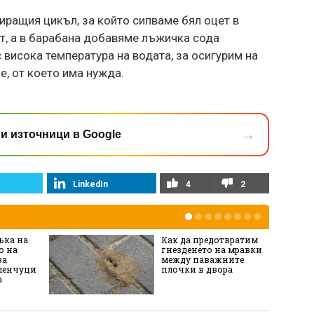
зиращия цикъл, за който сипваме бял оцет в
т, а в барабана добавяме лъжичка сода
 висока температура на водата, за осигурим на
, от което има нужда.
→
и източници в Google
LinkedIn
4
2
ъка на
Как да предотвратим
о на
гнезденето на мравки
за
между паважните
еленчуци
плочки в двора
а