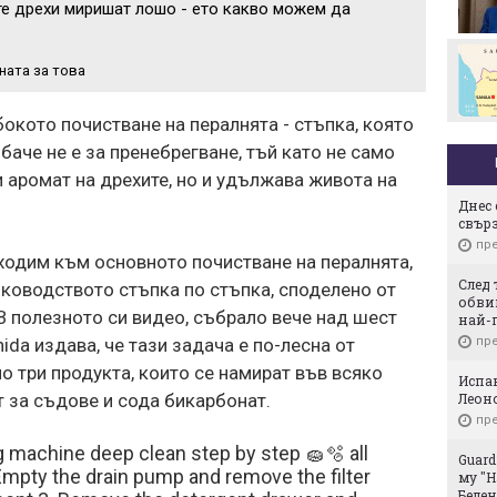
те дрехи миришат лошо - ето какво можем да
Стотици посрещнаха
Мохамед Салах в Турция
ната за това
бокото почистване на пералнята - стъпка, която
баче не е за пренебрегване, тъй като не само
 аромат на дрехите, но и удължава живота на
Днес 
свър
пре
дходим към основното почистване на пералнята,
След 
ководството стъпка по стъпка, споделено от
обвин
 В полезното си видео, събрало вече над шест
най-
пре
ida издава, че тази задача е по-лесна от
о три продукта, които се намират във всяко
Испа
Леоно
т за съдове и сода бикарбонат.
пре
machine deep clean step by step 🧽🫧 all
Guard
Empty the drain pump and remove the filter
му "Н
Белен