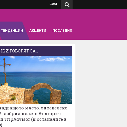
ВХОД
ТЕНДЕНЦИИ
АКЦЕНТИ
ПОСЛЕДНО
КИ ГОВОРЯТ ЗА...
надващото място, определено
й-добрия плаж в България
д TripAdvisor (и останалите в
0)