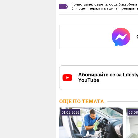
почистване
,
съвети
,
сода бикарбона
бял оцет
,
пералня машина
,
препарат 
Абонирайте се за Lifesty
YouTube
ОЩЕ ПО ТЕМАТА
01.05.2026
03.08