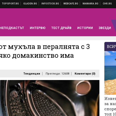
НЕПОДКАСТЪТ
ИНТЕРВЮ
ТЕСТ ДРАЙВ
ИСТОРИИ
ЗВЕЗДИ
от мухъла в пералнята с 3
ВСИЧ
сяко домакинство има
Тенденции
Прегледи: 12608
Коментари (
0
)
Изне
за на
споре
топ 1