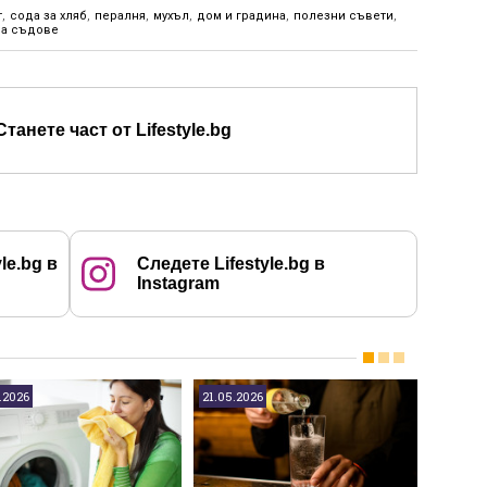
т
,
сода за хляб
,
пералня
,
мухъл
,
дом и градина
,
полезни съвети
,
за съдове
Станете част от Lifestyle.bg
le.bg в
Следете Lifestyle.bg в
Instagram
.2026
21.05.2026
11.05.20