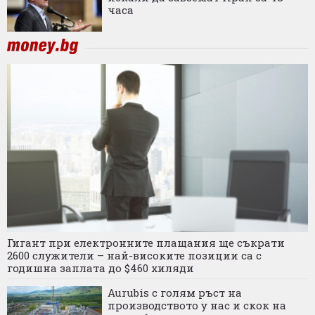
часа
Гигант при електронните плащания ще съкрати
2600 служители – най-високите позиции са с
годишна заплата до $460 хиляди
Aurubis с голям ръст на
производството у нас и скок на