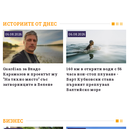
ИСТОРИИТЕ ОТ ДНЕС
06.08.2026
06.08.2026
Guardian за Владо
160 км в открити води с 56
Карамазов и проектът му
часа нон-стоп плуване -
"На тяхно място" със
Барт Кубковски стана
затворниците в Белене
първият преплувал
Балтийско море
БИЗНЕС