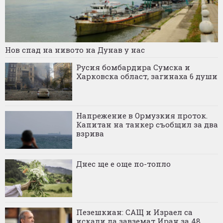
Нов спад на нивото на Дунав у нас
Русия бомбардира Сумска и
Харковска област, загинаха 6 души
Напрежение в Ормузкия проток.
Капитан на танкер съобщил за два
взрива
Днес ще е още по-топло
Пезешкиан: САЩ и Израел са
искали да завземат Иран за 48