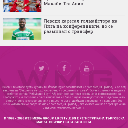
Макаби Тел Авив
Левски харесал голмайстора на
Лига на конференциите, но се
разминал с трансфер
Всички текстове публикувани в Lifestyle.bg са собственост на "Уеб Медия Груп" АД и са под
закрила на "Закона за авторското право и сродните му права". Всички снимки и видеа са
собственост на "Уеб Медия Груп" АД, разпространяват се с лиценз, който позволява
свободното им ползване или се използват на база лицензионни договори. Съдържанието,
включително текстове, снимки и видео не могат да бъдат използвани и копирани без
изричното писмено разрешение на "Уеб Медия Груп" АД, включително с цел агрегиране на
съдържанието и сходни услуги.
© 1998 - 2026 WEB MEDIA GROUP. LIFESTYLE.BG Е РЕГИСТРИРАНА ТЪРГОВСКА
МАРКА. ВСИЧКИ ПРАВА ЗАПАЗЕНИ.