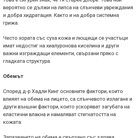
вероятно се дължи на липса на слънчеви увреждания
и добра хидратация. Както и на добра системна
грижа.
Често хората със суха кожа и лющещи се участъци
имат недостиг на хиалуронова киселина и други
важни изграждащи елементи, свързани пряко с
гладката структура.
Обемът
Според д-р Хадли Кинг основните фактори, които
влияят на обема на лицето, са слънчевото излагане и
други външни фактори, които ускоряват загубата на
еластични влакна и намаляват стегнатостта на
кожата.
Запазването на обема е свързано със здрава