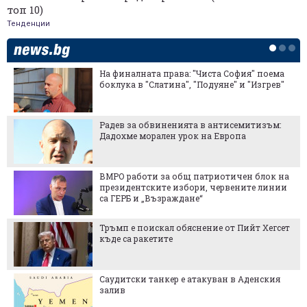
топ 10)
Тенденции
На финалната права: "Чиста София" поема
боклука в "Слатина", "Подуяне" и "Изгрев"
Радев за обвиненията в антисемитизъм:
Дадохме морален урок на Европа
ВМРО работи за общ патриотичен блок на
президентските избори, червените линии
са ГЕРБ и „Възраждане“
Тръмп е поискал обяснение от Пийт Хегсет
къде са ракетите
Саудитски танкер е атакуван в Аденския
залив