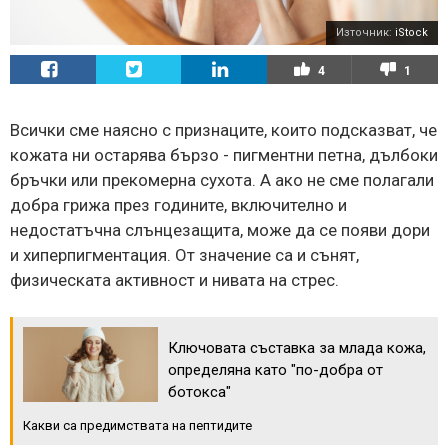
Източник:
iStock
4
1
Всички сме наясно с признаците, които подсказват, че
кожата ни остарява бързо - пигментни петна, дълбоки
бръчки или прекомерна сухота. А ако не сме полагали
добра грижа през годините, включително и
недостатъчна слънцезащита, може да се появи дори
и хиперпигментация. От значение са и сънят,
физическата активност и нивата на стрес.
Ключовата съставка за млада кожа,
определяна като "по-добра от
ботокса"
Какви са предимствата на пептидите