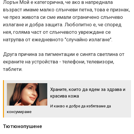
Лорън Мой е категорична, че ако в напреднала
възраст имаме малко слънчеви петна, това е признак,
че през живота си сме имали ограничено слънчево
излагане и добра защита. Любопитно е, че според
нея, голяма част от слънчевото увреждане се
натрупва от ежедневното "случайно излагане".
Друга причина за пигментации е синята светлина от
екраните на устройства - телефони, телевизори,
таблети.
Храните, които да ядем за здрава и
красива кожа
И какво е добре да избягваме да
консумираме
Тютюнопушене