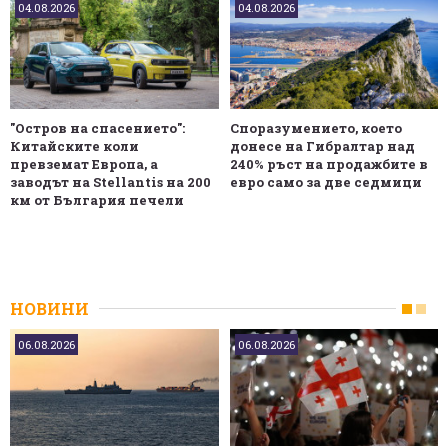
04.08.2026
04.08.2026
"Остров на спасението":
Споразумението, което
Китайските коли
донесе на Гибралтар над
превземат Европа, а
240% ръст на продажбите в
заводът на Stellantis на 200
евро само за две седмици
км от България печели
НОВИНИ
06.08.2026
06.08.2026