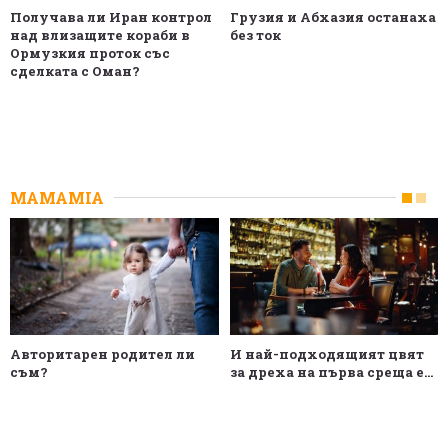
Получава ли Иран контрол
Грузия и Абхазия останаха
над влизащите кораби в
без ток
Ормузкия проток със
сделката с Оман?
MAMAMIA
Авторитарен родител ли
И най-подходящият цвят
съм?
за дреха на първа среща е...