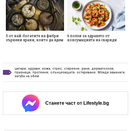
5 от най-богатите на фибри
6 ползи за здравето от
7
зърнени храни, които да ядем
консумацията на скариди
х
в
цигари
,
здраве
,
кожа
,
стрес
,
стареене
,
рани
,
дерматолози
,
признаци
,
протеини
,
слънцезащита
,
остаряване
,
Млади завинаги
,
загуба на обем
Станете част от Lifestyle.bg