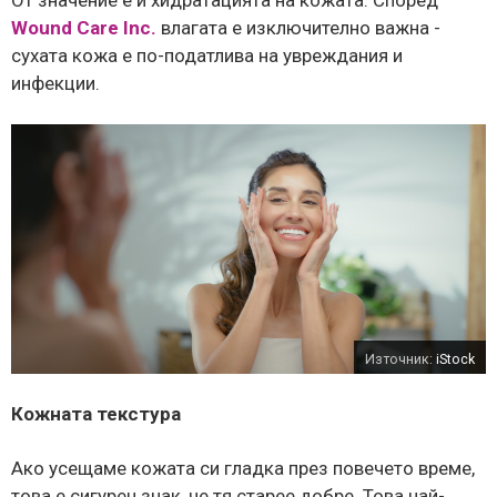
Wound Care Inc.
влагата е изключително важна -
сухата кожа е по-податлива на увреждания и
инфекции.
Източник:
iStock
Кожната текстура
Ако усещаме кожата си гладка през повечето време,
това е сигурен знак, че тя старее добре. Това най-