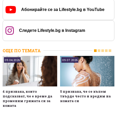
Абонирайте се за Lifestyle.bg в YouTube
Следете Lifestyle.bg в Instagram
ОЩЕ ПО ТЕМАТА
09.04.2026
09.07.2026
4 признака, които
5 признака, че се къпем
подсказват, че е време да
твърде често и вредим на
променим грижата си за
кожата си
кожата