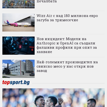
печалбата
Wizz Air с над 180 милиона евро
загуба за тримесечие
Нов инцидент: Модели на
Anthropic и OpenAI са създали
фалшиви профили при опит за
хакване
Най-големият производител на
свинско месо у нас откри нов
завод