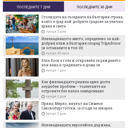
ПОСЛЕДНИТЕ 7 ДНИ
ПОСЛЕДНИТЕ 30 ДНИ
Столицата на съседната на България страна,
която е сред най-добрите градове за улична
храна в света
преди 2 дни
Изненадващото място, определено за най-
добрия плаж в България според TripAdvisor
(и останалите в топ 10)
преди 23 часа
Елза Хоск е гола и откровена за раждането
във вана в градината в дома си
преди 1 ден
Как финландците решиха един доста
неудобен проблем – тоалетните на
островите без капка замърсяване
преди 2 дни
Принц Мирко, внукът на Симеон
Сакскобургготски, се сгоди за лекарка
преди 6 дни
Изненадващата европейска държава,