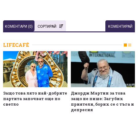
КОМЕНТАРИ (
0
)
СОРТИРАЙ
КОМЕНТИРАЙ
LIFECAFÉ
Защо това лято най-добрите
Джордж Мартин за това
партита започват още по
защо не пише: Загубих
светло
приятели, борих се с тъга и
депресия