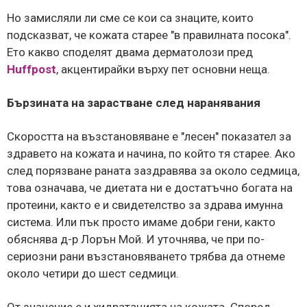
Но замисляли ли сме се кои са знаците, които
подсказват, че кожата старее "в правилната посока".
Ето какво споделят двама дерматолози пред
Huffpost
, акцентирайки върху пет основни неща.
Бързината на зарастване след наранявания
Скоростта на възстановяване е "лесен" показател за
здравето на кожата и начина, по който тя старее. Ако
след порязване раната заздравява за около седмица,
това означава, че диетата ни е достатъчно богата на
протеини, както е и свидетелство за здрава имунна
система. Или пък просто имаме добри гени, както
обяснява д-р Лорън Мой. И уточнява, че при по-
сериозни рани възстановяването трябва да отнеме
около четири до шест седмици.
От значение е и хидратацията на кожата. Според