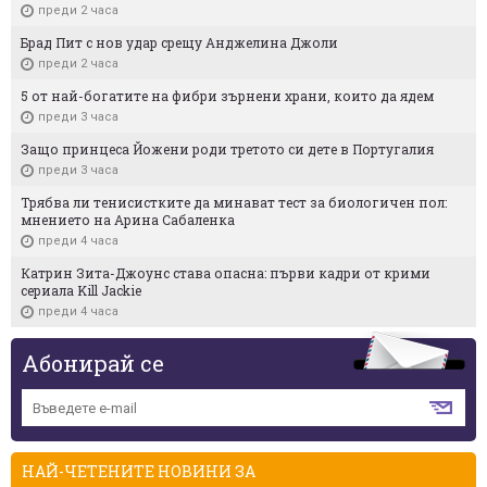
преди 2 часа
Брад Пит с нов удар срещу Анджелина Джоли
преди 2 часа
5 от най-богатите на фибри зърнени храни, които да ядем
преди 3 часа
Защо принцеса Йожени роди третото си дете в Португалия
преди 3 часа
Трябва ли тенисистките да минават тест за биологичен пол:
мнението на Арина Сабаленка
преди 4 часа
Катрин Зита-Джоунс става опасна: първи кадри от крими
сериала Kill Jackie
преди 4 часа
Абонирай се
НАЙ-ЧЕТЕНИТЕ НОВИНИ ЗА