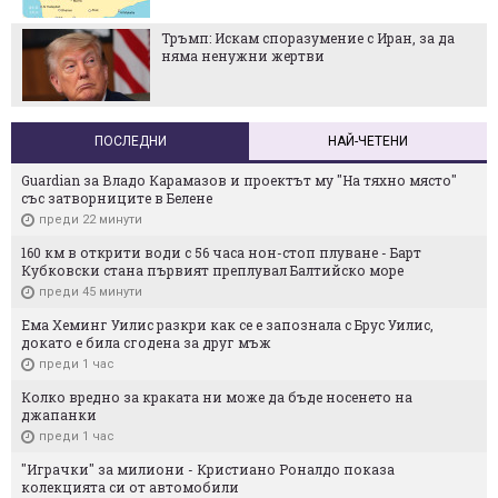
Тръмп: Искам споразумение с Иран, за да
няма ненужни жертви
ПОСЛЕДНИ
НАЙ-ЧЕТЕНИ
Guardian за Владо Карамазов и проектът му "На тяхно място"
със затворниците в Белене
преди 22 минути
160 км в открити води с 56 часа нон-стоп плуване - Барт
Кубковски стана първият преплувал Балтийско море
преди 45 минути
Ема Хеминг Уилис разкри как се е запознала с Брус Уилис,
докато е била сгодена за друг мъж
преди 1 час
Колко вредно за краката ни може да бъде носенето на
джапанки
преди 1 час
"Играчки" за милиони - Кристиaно Роналдо показа
колекцията си от автомобили