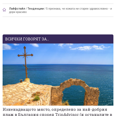
Лайфстайл
/
Тенденции
/
5 признака, че кожата ни старее здравословно - и
дори красиво
ВСИЧКИ ГОВОРЯТ ЗА...
Изненадващото място, определено за най-добрия
плаж в България според TripAdvisor (и останалите в