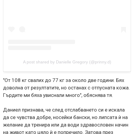
A post shared by Danielle Gregory (@prinny.d)
"От 108 кг свалих до 77 кг за около две години. Бях
доволна от резултатите, но останах с отпусната кожа.
Гърдите ми бяха увиснали много", обяснява тя.
Даниел признава, че след отслабването си е искала
да се чувства добре, носейки бански, но липсата ѝ на
желание да тренира или да води здравословен начин
на живот като цяло ѝ е попречило. Затова през