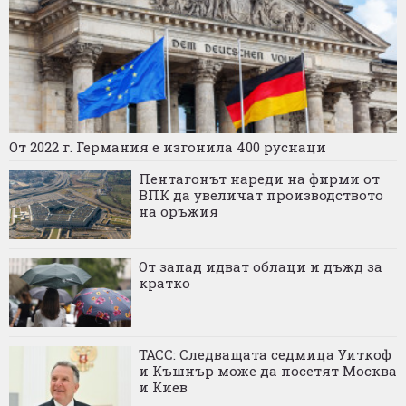
От 2022 г. Германия е изгонила 400 руснаци
Пентагонът нареди на фирми от
ВПК да увеличат производството
на оръжия
От запад идват облаци и дъжд за
кратко
ТАСС: Следващата седмица Уиткоф
и Къшнър може да посетят Москва
и Киев