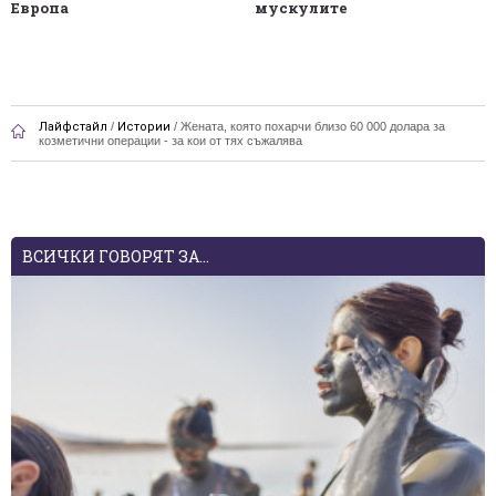
Европа
мускулите
Лайфстайл
/
Истории
/
Жената, която похарчи близо 60 000 долара за
козметични операции - за кои от тях съжалява
ВСИЧКИ ГОВОРЯТ ЗА...