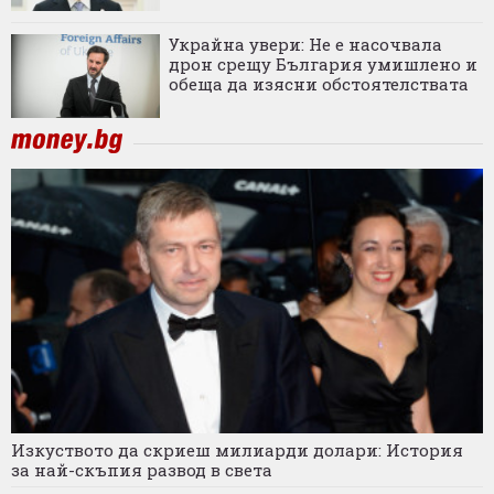
Украйна увери: Не е насочвала
дрон срещу България умишлено и
обеща да изясни обстоятелствата
Изкуството да скриеш милиарди долари: История
за най-скъпия развод в света