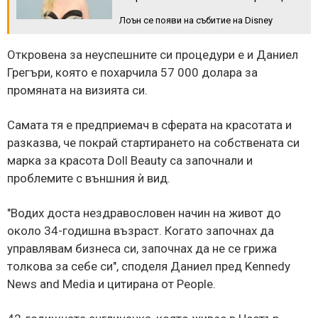
Лоън се появи на събитие на Disney
Откровена за неуспешните си процедури е и Даниел
Грегъри, която е похарчила 57 000 долара за
промяната на визията си.
Самата тя е предприемач в сферата на красотата и
разказва, че покрай стартирането на собствената си
марка за красота Doll Beauty са започнали и
проблемите с външния ѝ вид.
"Водих доста нездравословен начин на живот до
около 34-годишна възраст. Когато започнах да
управлявам бизнеса си, започнах да не се грижа
толкова за себе си", споделя Даниел пред Kennedy
News and Media и цитирана от People.