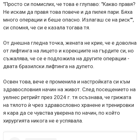
"Просто си помислих, че това е глупаво: "Какво правя?
Не искам да правя това повече и да пилея пари. Бяха
много операции и беше опасно. Излагаш се на риск"",
си спомня, че си е казала тогава тя.
От днешна гледна точка, жената не крие, че е доволна
от лифтинга на лицето и корекциите на гърдите си, но
съжалява, че се е подложила на другите операции -
двата бразилски лифтинга на дупето.
Освен това, вече е променила и настройката си към
здравословния начин на живот. След посещението на
уелнес ретрийт през 2024 г. тя осъзнава, че грижата
на тялото ѝ чрез здравословно хранене и тренировки
я кара да се чувства уверена по начин, по който
хирургията никога не е успявала.