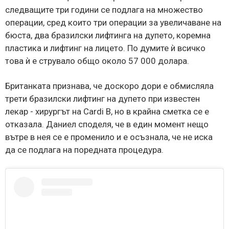
следващите три години се подлага на множество
операции, сред които три операции за увеличаване на
бюста, два бразилски лифтинга на дупето, коремна
пластика и лифтинг на лицето. По думите ѝ всичко
това ѝ е струвало общо около 57 000 долара.
Британката признава, че доскоро дори е обмисляла
трети бразилски лифтинг на дупето при известен
лекар - хирургът на Cardi B, но в крайна сметка се е
отказала. Даниел споделя, че в един момент нещо
вътре в нея се е променило и е осъзнала, че не иска
да се подлага на поредната процедура.