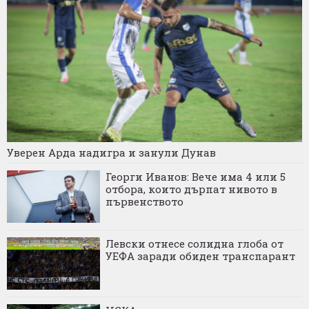
Уверен Арда надигра и занули Дунав
Георги Иванов: Вече има 4 или 5
отбора, които дърпат нивото в
първенството
Левски отнесе солидна глоба от
УЕФА заради обиден транспарант