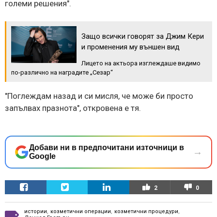
големи решения".
Защо всички говорят за Джим Кери
и променения му външен вид
Лицето на актьора изглеждаше видимо
по-различно на наградите „Сезар“
"Поглеждам назад и си мисля, че може би просто
запълвах празнота", откровена е тя.
Добави ни в предпочитани източници в
→
Google
2
0
истории
,
козметични операции
,
козметични процедури
,