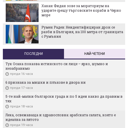
Хакан Фидан зове за мораториум на
ударите срещу търговските кораби в Черно
море
Румен Радев: Неидентифициран дрон се
разби в България, на 100 метра от границата
с Румъния
ПОСЛЕДНИ
НАЙ-ЧЕТЕНИ
Тук Осака показва истинското си лице – ярко, шумно и
незабравимо
преди 16 часа
6 признака за мишки и плъхове в двора ни
преди 17 часа
5-те най-малки български градa и по 5 идеи какво да правим в
тях
преди 18 часа
Лека, освежаваща и здравословна: арабската салата, която е
идеална за лятото
преди 19 часа