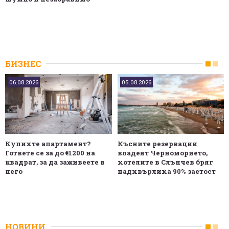
БИЗНЕС
06.08.2026
05.08.2026
Купихте апартамент?
Късните резервации
Гответе се за до €1200 на
владеят Черноморието,
квадрат, за да заживеете в
хотелите в Слънчев бряг
него
надхвърлиха 90% заетост
НОВИНИ