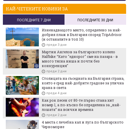
НАЙ-ЧЕТЕНИТЕ НОВИНИ ЗА
ПОСЛЕДНИТЕ 7 ДНИ
ПОСЛЕДНИТЕ 30 ДНИ
Изненадващото място, определено за най-
добрия плаж в България според TripAdvisor
(и останалите в топ 10)
преди 3 дни
Мартин Ангелов за българското колело
Halfbike: “Като "еднорог" сме на пазара - в
много тясна ниша и почти без
конкуренция"
преди 2 дни
Столицата на съседната на България страна,
която е сред най-добрите градове за улична
храна в света
преди 4 дни
Как рок песен от 80-те първо стана хит
номер 1, а по-късно бе определена за „най-
лошата“ на всички времена
преди 2 дни
4 места с лечебна кал и луга по българското
Черноморие