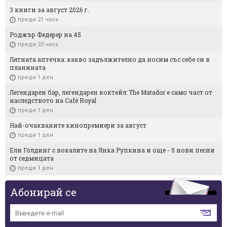
3 книги за август 2026 г.
преди 21 часа
Роджър Федерер на 45
преди 23 часа
Лятната аптечка: какво задължително да носим със себе си в
планината
преди 1 ден
Легендарен бар, легендарен коктейл: The Matador е само част от
наследството на Café Royal
преди 1 ден
Най-очакваните кинопремиери за август
преди 1 ден
Ели Голдинг с вокалите на Янка Рупкина и още - 5 нови песни
от седмицата
преди 1 ден
Абонирай се