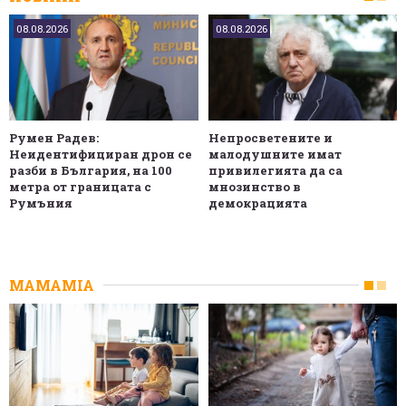
08.08.2026
08.08.2026
Румен Радев:
Непросветените и
Неидентифициран дрон се
малодушните имат
разби в България, на 100
привилегията да са
метра от границата с
мнозинство в
Румъния
демокрацията
MAMAMIA