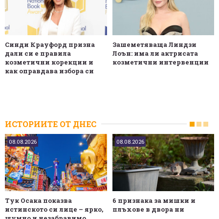
Синди Крауфорд призна
Зашеметяваща Линдзи
дали си е правила
Лоън: има ли актрисата
козметични корекции и
козметични интервенции
как оправдава избора си
ИСТОРИИТЕ ОТ ДНЕС
08.08.2026
08.08.2026
Тук Осака показва
6 признака за мишки и
истинското си лице – ярко,
плъхове в двора ни
шумно и незабравимо