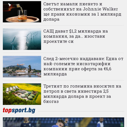
Светът намали пиенето и
собственикът на Johnnie Walker
ще прави икономии за 1 милиард
долара
САЩ дават $1,2 милиарда на
компания, за да... изостави
проектите си
След 2-месечно наддаване: Една от
най-големите нискотарифни
компании прие оферта за €6,6
милиарда
Третият по големина вносител на
петрол в света инвестира 2,5
милиарда долара в проект за
биогаз