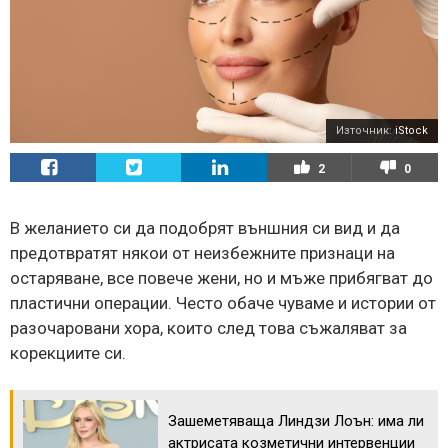
Източник:
iStock
2
0
В желанието си да подобрят външния си вид и да
предотвратят някои от неизбежните признаци на
остаряване, все повече жени, но и мъже прибягват до
пластични операции. Често обаче чуваме и истории от
разочаровани хора, които след това съжаляват за
корекциите си.
Зашеметяваща Линдзи Лоън: има ли
актрисата козметични интервенции