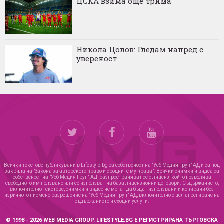
ЦСКА взима още трима
Никола Цолов: Гледам напред с
увереност
Всички текстове публикувани в Lifestyle.bg са собственост на "Уеб Медия Груп" АД и са под
закрила на "Закона за авторското право и сродните му права". Всички снимки и видеа са
собственост на "Уеб Медия Груп" АД, разпространяват се с лиценз, който позволява
свободното им ползване или се използват на база лицензионни договори. Съдържанието,
включително текстове, снимки и видео не могат да бъдат използвани и копирани без
изричното писмено разрешение на "Уеб Медия Груп" АД, включително с цел агрегиране на
съдържанието и сходни услуги.
© 1998 - 2026 WEB MEDIA GROUP. LIFESTYLE.BG Е РЕГИСТРИРАНА ТЪРГОВСКА