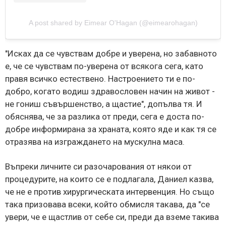
A post shared by Eimear O'Hagan (@eimearohagan)
"Исках да се чувствам добре и уверена, но забавното
е, че се чувствам по-уверена от всякога сега, като
правя всичко естествено. Настроението ти е по-
добро, когато водиш здравословен начин на живот -
не гониш съвършенство, а щастие", допълва тя. И
обяснява, че за разлика от преди, сега е доста по-
добре информирана за храната, която яде и как тя се
отразява на изграждането на мускулна маса.
Въпреки личните си разочарования от някои от
процедурите, на които се е подлагала, Даниел казва,
че не е против хирургическата интервенция. Но също
така призовава всеки, който обмисля такава, да "се
увери, че е щастлив от себе си, преди да вземе такива