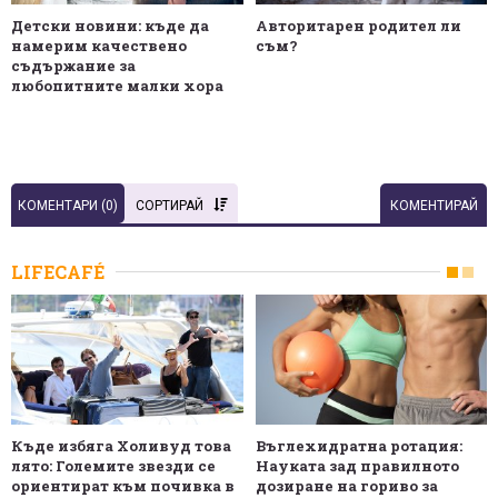
Детски новини: къде да
Авторитарен родител ли
намерим качествено
съм?
съдържание за
любопитните малки хора
КОМЕНТАРИ (
0
)
СОРТИРАЙ
КОМЕНТИРАЙ
LIFECAFÉ
Къде избяга Холивуд това
Въглехидратна ротация:
лято: Големите звезди се
Науката зад правилното
ориентират към почивка в
дозиране на гориво за