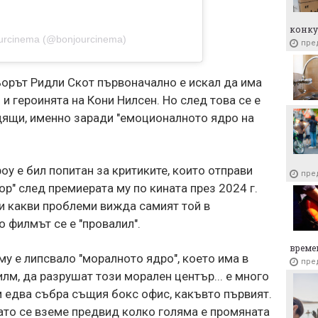
конку
ourcinema (@bonjourcinema)
пре
ьорът Ридли Скот първоначално е искал да има
и героинята на Кони Нилсен. Но след това се е
дящи, именно заради "емоционалното ядро ​​на
оу е бил попитан за критиките, които отправи
пре
р" след премиерата му по кината през 2024 г.
и какви проблеми вижда самият той в
о филмът се е "провалил".
време
у е липсвало "моралното ядро", което има в
пре
филм, да разрушат този морален център... е много
 едва събра същия бокс офис, какъвто първият.
огато се вземе предвид колко голяма е промяната