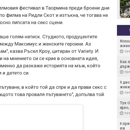
филмовия фестивал в Таормина преди броени дни
по филма на Ридли Скот и изтъкна, че тогава не
осно липсата на секс сцени.
аше голям натиск. Студиото, продуцентите
Nonna
 между Максимус и женските героини. Аз
живе
", казва Ръсел Кроу, цитиран от Variety. И
пре
 на мнението си се крие в основната идея,
Как п
именно да разкаже историята на мъж, който
държ
пре
 и детето си.
9 дво
ътуване, в който той да спре и да прави секс с
жени
пре
ащото това проваля пътуването", допълва той.
Тук О
ярко
пре
6 пр
ни