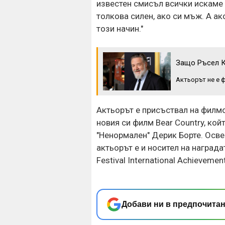
известен смисъл всички искаме
толкова силен, ако си мъж. А ак
този начин."
Защо Ръсел Кр
Актьорът не е 
Актьорът е присъствал на филмо
новия си филм Bear Country, кой
"Ненормален" Дерик Борте. Осве
актьорът е и носител на наград
Festival International Achievemen
Добави ни в предпочитан