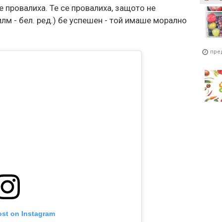
се провалиха. Те се провалиха, защото не
лм - бел. ред.) бе успешен - той имаше морално
пре
ost on Instagram