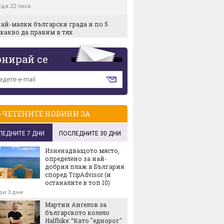
ди 22 часа
най-малки български градa и по 5
какво да правим в тях
ди 23 часа
онирай се
 освежаваща и здравословна:
ката салата, която е идеална за
то
еди 1 ден
ги за август 2026 г.
-ЧЕТЕНИТЕ НОВИНИ ЗА
еди 1 ден
ър Федерер на 45
ЛЕДНИТЕ 7 ДНИ
ПОСЛЕДНИТЕ 30 ДНИ
еди 1 ден
Изненадващото място,
ата аптечка: какво задължително да
определено за най-
 със себе си в планината
добрия плаж в България
според TripAdvisor (и
еди 1 ден
останалите в топ 10)
ди 3 дни
Мартин Ангелов за
българското колело
Halfbike: “Като "еднорог"