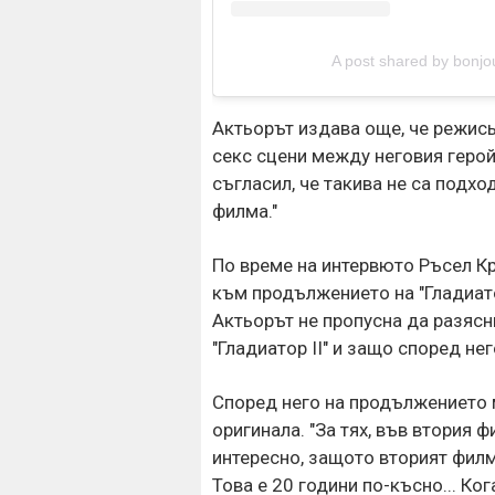
A post shared by bonj
Актьорът издава още, че режис
секс сцени между неговия герой 
съгласил, че такива не са подхо
филма."
По време на интервюто Ръсел Кр
към продължението на "Гладиато
Актьорът не пропусна да разясн
"Гладиатор II" и защо според нег
Според него на продължението м
оригинала. "За тях, във втория 
интересно, защото вторият филм
Това е 20 години по-късно... К