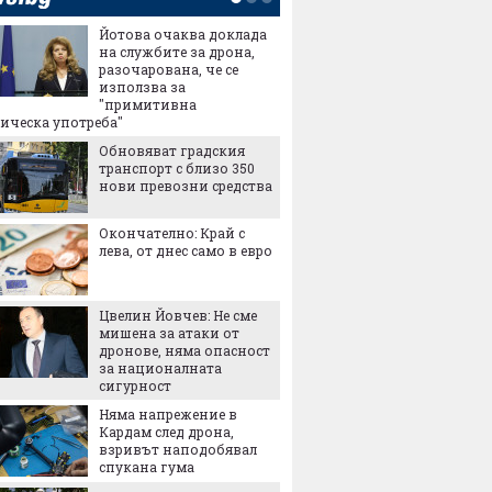
Йотова очаква доклада
Илон М
на службите за дрона,
разбие
разочарована, че се
операт
използва за
му е м
"примитивна
Без лу
ическа употреба"
фарма
Обновяват градския
гиганти
транспорт с близо 350
европе
нови превозни средства
най-ви
Ядрен 
Окончателно: Край с
автомо
лева, от днес само в евро
Компан
милиар
превър
продукт
Цвелин Йовчев: Не сме
€3 мил
мишена за атаки от
Водещ 
дронове, няма опасност
превоз
за националната
ръковод
сигурност
65% то
Няма напрежение в
влаковете
Кардам след дрона,
Защо к
взривът наподобявал
прахос
спукана гума
скоро 