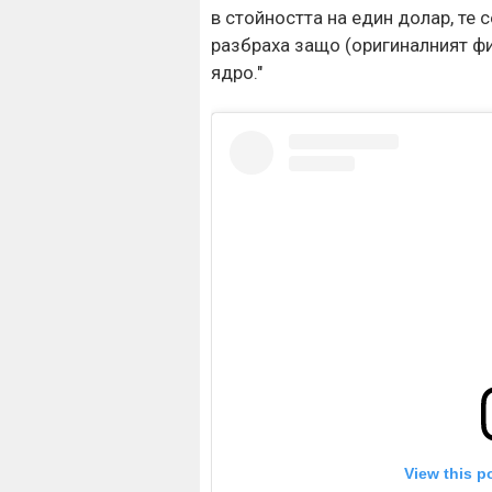
в стойността на един долар, те 
разбраха защо (оригиналният фи
ядро."
View this p