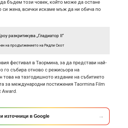
 да бъдем този човек, който може да остане
о си жена, всички искаме мъж да ни обича по
оу разкритикува „Гладиатор II“
фен на продължението на Ридли Скот
вия фестивал в Таормина, за да представи най-
то го събира отново с режисьора на
н това на тазгодишното издание на събитието
ата за международни постижения Taormina Film
t Award.
→
и източници в Google