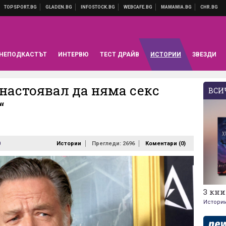
НЕПОДКАСТЪТ
ИНТЕРВЮ
ТЕСТ ДРАЙВ
ИСТОРИИ
ЗВЕЗДИ
 настоявал да няма секс
ВСИЧ
“
0
Истории
Прегледи: 2696
Коментари (
0
)
3 кни
Истори