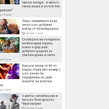
сме на пазара - в много
тясна ниша и почти без
ренция"
ди 2 дни
Защо чешмяната вода
често е по-добрият
избор от бутилираната
преди 1 ден
Столицата на съседната
на България страна,
която е сред най-
добрите градове за
улична храна в света
ди 5 дни
Как рок песен от 80-те
първо стана хит номер 1,
а по-късно бе
определена за „най-
лошата“ на всички
на
ди 2 дни
4 места с лечебна кал и
луга по българското
Черноморие
преди 2 дни