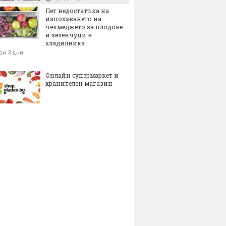
Пет недостатъка на
използването на
чекмеджето за плодове
и зеленчуци в
хладилника
ди 3 дни
Онлайн супермаркет и
хранителен магазин