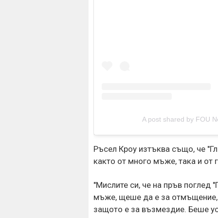
A post shared by FOU N
Ръсел Кроу изтъква също, че "Г
както от много мъже, така и от 
"Мислите си, че на пръв поглед 
мъже, щеше да е за отмъщение, 
защото е за възмездие. Беше у