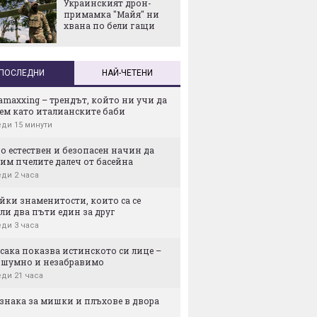
Украинският дрон-
поевти
примамка "Майя" ни
Технол
хвана по бели гащи
милион
поиска
"частна
провал
ПОСЛЕДНИ
НАЙ-ЧЕТЕНИ
maxxing – трендът, който ни учи да
ем като италианските баби
ди 15 минути
о естествен и безопасен начин да
им пчелите далеч от басейна
ди 2 часа
йки знаменитости, които са се
ли два пъти един за друг
ди 3 часа
сака показва истинското си лице –
, шумно и незабравимо
ди 21 часа
изнака за мишки и плъхове в двора