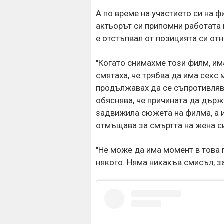
А по време на участието си на 
актьорът си припомни работата 
е отстъпвал от позицията си отн
"Когато снимахме този филм, им
смятаха, че трябва да има секс
продължавах да се съпротивлявам
обяснява, че причината да държи
задвижила сюжета на филма, а 
отмъщава за смъртта на жена си
"Не може да има момент в това п
някого. Няма никакъв смисъл, з