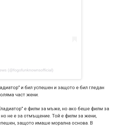
ews (@fogofunknownsofficial)
ладиатор" и бил успешен и защото е бил гледан
голяма част жени.
"Гладиатор" е филм за мъже, но ако беше филм за
но не е за отмъщение. Той е филм за жени,
спешен, защото имаше морална основа. В