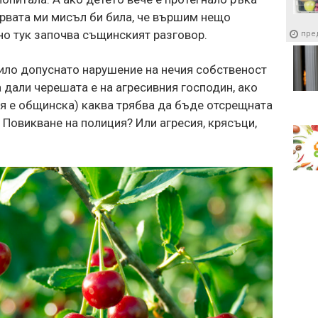
ървата ми мисъл би била, че вършим нещо
но тук започва същинският разговор.
пре
било допуснато нарушение на нечия собственост
 дали черешата е на агресивния господин, ако
 тя е общинска) каква трябва да бъде отсрещната
Повикване на полиция? Или агресия, крясъци,