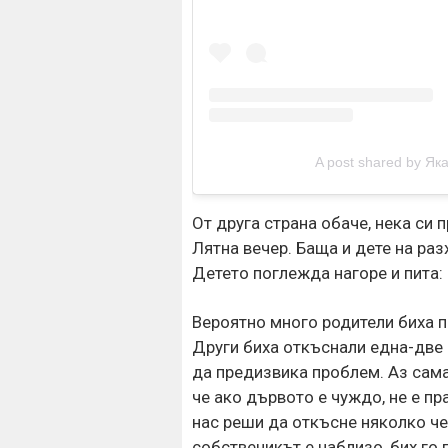
A post shared by Я
От друга страна обаче, нека си
Лятна вечер. Баща и дете на раз
Детето поглежда нагоре и пита:
Вероятно много родители биха п
Други биха откъснали една-две 
да предизвика проблем. Аз сама
че ако дървото е чуждо, не е пр
нас реши да откъсне няколко че
собственикът е наблизо, бих го 