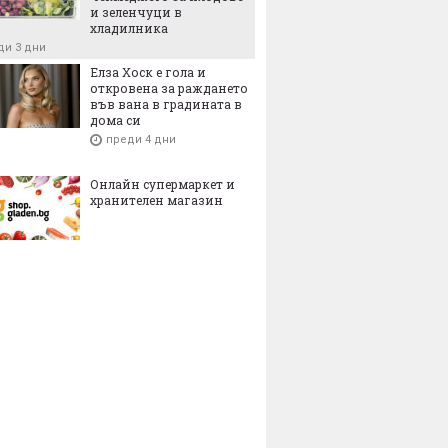
и зеленчуци в
хладилника
ди 3 дни
Елза Хоск е гола и
откровена за раждането
във вана в градината в
дома си
преди 4 дни
Онлайн супермаркет и
хранителен магазин