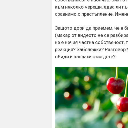
към няколко череши, едва ли п
сравнимо с престъпление. Имен
Защото дори да приемем, че е 
(макар от видеото не се разбира
не е нечия частна собственост,
реакция? Забележка? Разговор? 
обиди и заплахи към дете?