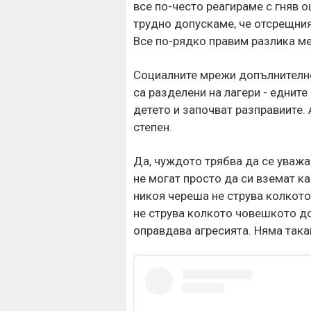
все по-често реагираме с гняв о
трудно допускаме, че отсрещния
Все по-рядко правим разлика м
Социалните мрежи допълнително 
са разделени на лагери - еднит
детето и започват разправиите. 
степен.
Да, чуждото трябва да се уважа
не могат просто да си вземат ка
никоя череша не струва колкото
не струва колкото човешкото до
оправдава агресията. Няма така