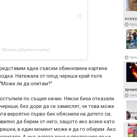
конку
пре
ка Мръвка (@yaka.mryvka)
пре
 представим една съвсем обикновена картина.
ходка. Натежала от плод череша край пътя.
 "Може ли да опитам?"
време
пре
остъпили по същия начин. Някои биха отказали.
череши, без дори да се замислят, че това може
та вероятно първо бих обяснила на детето си,
авилно да берем от него, защото ако всеки като
решки, в един момент може и да го оберем. Ако
попитала. А ако детето вече е протегнало ръка