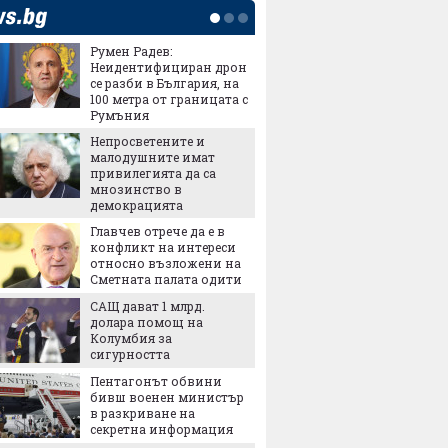
Румен Радев:
Ядрен 
Неидентифициран дрон
автомо
се разби в България, на
Компан
100 метра от границата с
милиар
Румъния
превър
продукт
Непросветените и
малодушните имат
€3 мил
привилегията да са
Водещ 
мнозинство в
превоз
демокрацията
ръковод
65% то
Главчев отрече да е в
влаковете
конфликт на интереси
относно възложени на
Защо к
Сметната палата одити
прахос
скоро 
САЩ дават 1 млрд.
поевти
долара помощ на
Колумбия за
Технол
сигурността
милион
поиска
Пентагонът обвини
"частна
бивш военен министър
провал
в разкриване на
"ВЕИ и 
секретна информация
част от