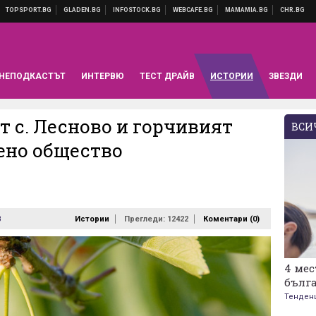
НЕПОДКАСТЪТ
ИНТЕРВЮ
ТЕСТ ДРАЙВ
ИСТОРИИ
ЗВЕЗДИ
т с. Лесново и горчивият
ВСИЧ
бено общество
8
Истории
Прегледи: 12422
Коментари (
0
)
4 мес
бълг
Тенден