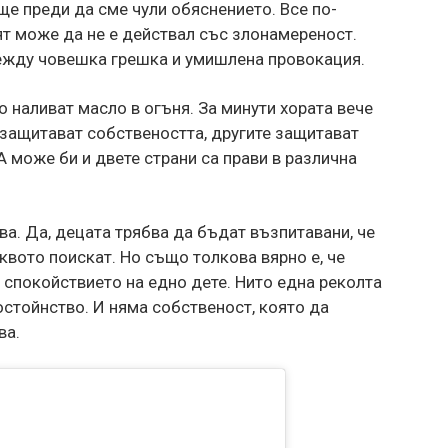
ще преди да сме чули обяснението. Все по-
т може да не е действал със злонамереност.
ежду човешка грешка и умишлена провокация.
наливат масло в огъня. За минути хората вече
е защитават собствеността, другите защитават
А може би и двете страни са прави в различна
ва. Да, децата трябва да бъдат възпитавани, че
квото поискат. Но също толкова вярно е, че
 спокойствието на едно дете. Нито една реколта
стойнство. И няма собственост, която да
ва.