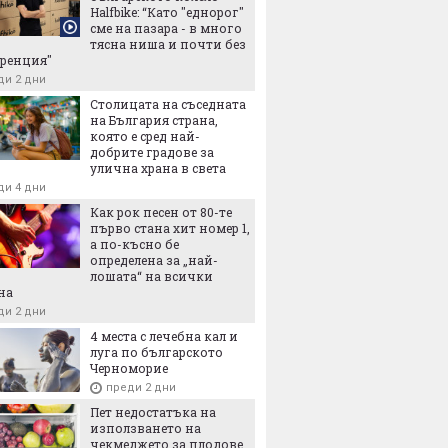
Halfbike: “Като "еднорог"
сме на пазара - в много
тясна ниша и почти без
ренция"
ди 2 дни
Столицата на съседната
на България страна,
която е сред най-
добрите градове за
улична храна в света
ди 4 дни
Как рок песен от 80-те
първо стана хит номер 1,
а по-късно бе
определена за „най-
лошата“ на всички
на
ди 2 дни
4 места с лечебна кал и
луга по българското
Черноморие
преди 2 дни
Пет недостатъка на
използването на
чекмеджето за плодове