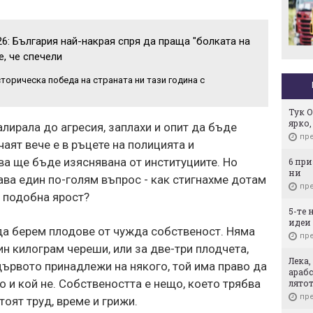
Инфантино
6: България най-накрая спря да праща "болката на
зе, че спечели
торическа победа на страната ни тази година с
Тук О
ярко
лирала до агресия, заплахи и опит да бъде
пре
аят вече е в ръцете на полицията и
рва ще бъде изяснявана от институциите. Но
6 пр
ни
ва един по-голям въпрос - как стигнахме дотам
пре
 подобна ярост?
5-те 
идеи 
да берем плодове от чужда собственост. Няма
пре
ин килограм череши, или за две-три плодчета,
Лека,
ървото принадлежи на някого, той има право да
арабс
о и кой не. Собствеността е нещо, което трябва
лято
пре
оят труд, време и грижи.