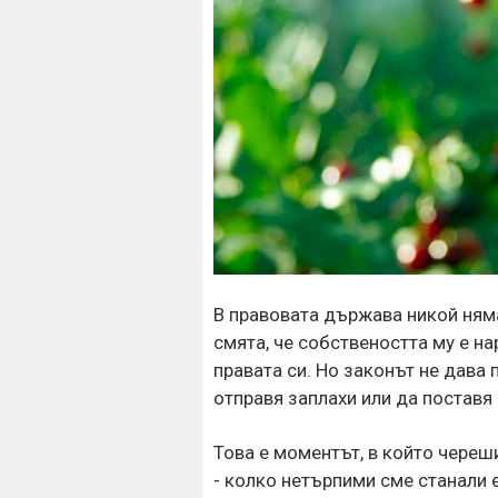
В правовата държава никой ням
смята, че собствеността му е н
правата си. Но законът не дава 
отправя заплахи или да поставя 
Това е моментът, в който череш
- колко нетърпими сме станали 