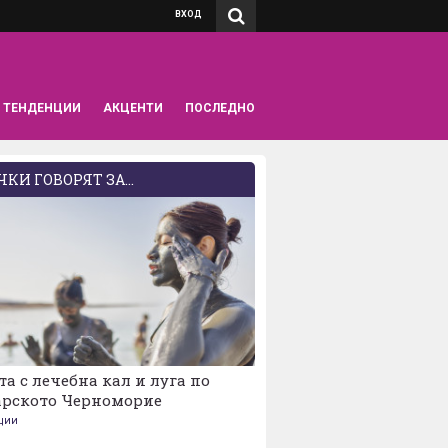
ВХОД
ТЕНДЕНЦИИ
АКЦЕНТИ
ПОСЛЕДНО
КИ ГОВОРЯТ ЗА...
та с лечебна кал и луга по
арското Черноморие
ции