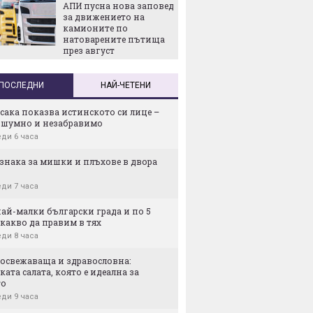
АПИ пусна нова заповед
Българ
за движението на
кризат
камионите по
В сделк
натоварените пътища
Един о
през август
продава
дружест
Ring Ma
ПОСЛЕДНИ
НАЙ-ЧЕТЕНИ
сака показва истинското си лице –
, шумно и незабравимо
ди 6 часа
изнака за мишки и плъхове в двора
ди 7 часа
най-малки български градa и по 5
какво да правим в тях
ди 8 часа
 освежаваща и здравословна:
ката салата, която е идеална за
то
ди 9 часа