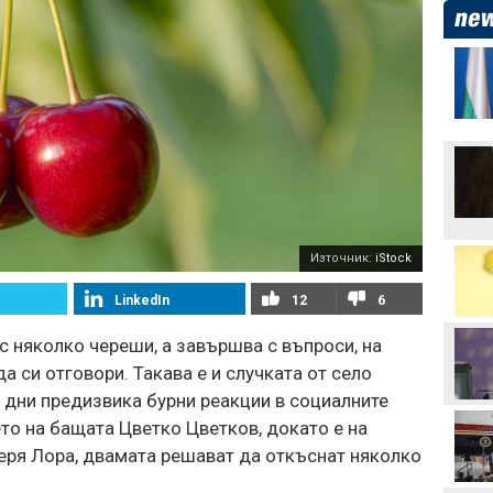
Дунав - Арда: 0:1, ранен
гол за гостите
Георги Иванов: Вече има
4 или 5 отбора, които
дърпат нивото в
първенството
ЦСКА взима още трима
Източник:
iStock
LinkedIn
12
6
Никола Цолов: Гледам
напред с увереност
с няколко череши, а завършва с въпроси, на
 си отговори. Такава е и случката от село
Манчестър Сити иска 80
 дни предизвика бурни реакции в социалните
милиона за Родри
то на бащата Цветко Цветков, докато е на
еря Лора, двамата решават да откъснат няколко
Аржентина изрази
подкрепата си за Джани