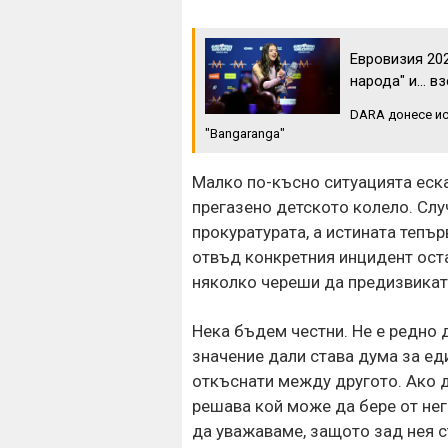
Евровизия 202
народа" и... в
DARA донесе ис
"Bangaranga"
Малко по-късно ситуацията еска
прегазено детското колело. Случ
прокуратурата, а истината тепъ
отвъд конкретния инцидент оста
няколко череши да предизвикат
Нека бъдем честни. Не е редно 
значение дали става дума за ед
откъснати между другото. Ако д
решава кой може да бере от нег
да уважаваме, защото зад нея ст