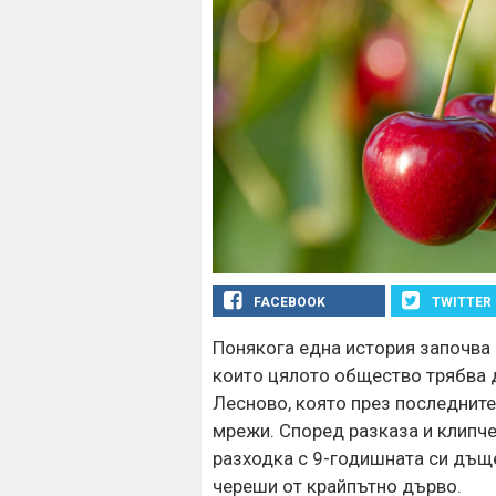
FACEBOOK
TWITTER
Понякога една история започва 
които цялото общество трябва да
Лесново, която през последните
мрежи. Според разказа и клипче
разходка с 9-годишната си дъщ
череши от крайпътно дърво.