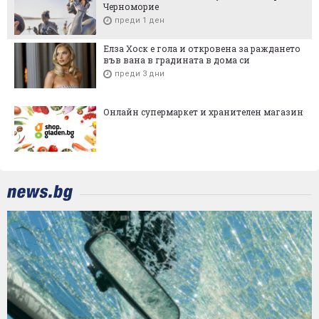
Черноморие
преди 1 ден
Елза Хоск е гола и откровена за раждането
във вана в градината в дома си
преди 3 дни
Онлайн супермаркет и хранителен магазин