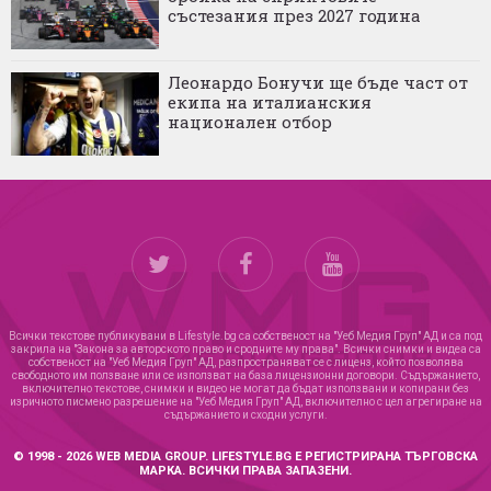
състезания през 2027 година
Леонардо Бонучи ще бъде част от
екипа на италианския
национален отбор
Всички текстове публикувани в Lifestyle.bg са собственост на "Уеб Медия Груп" АД и са под
закрила на "Закона за авторското право и сродните му права". Всички снимки и видеа са
собственост на "Уеб Медия Груп" АД, разпространяват се с лиценз, който позволява
свободното им ползване или се използват на база лицензионни договори. Съдържанието,
включително текстове, снимки и видео не могат да бъдат използвани и копирани без
изричното писмено разрешение на "Уеб Медия Груп" АД, включително с цел агрегиране на
съдържанието и сходни услуги.
© 1998 - 2026 WEB MEDIA GROUP. LIFESTYLE.BG Е РЕГИСТРИРАНА ТЪРГОВСКА
МАРКА. ВСИЧКИ ПРАВА ЗАПАЗЕНИ.