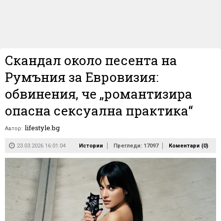
Скандал около песента на
Румъния за Евровизия:
обвинения, че „романтизира
опасна сексуална практика“
lifestyle.bg
Автор:
23.03.2026 16:01:04
Истории
Прегледи: 17097
Коментари (
0
)