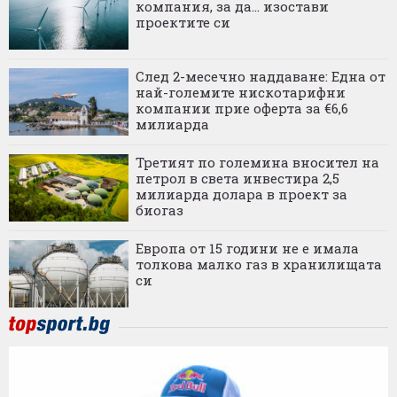
компания, за да... изостави
проектите си
След 2-месечно наддаване: Една от
най-големите нискотарифни
компании прие оферта за €6,6
милиарда
Третият по големина вносител на
петрол в света инвестира 2,5
милиарда долара в проект за
биогаз
Европа от 15 години не е имала
толкова малко газ в хранилищата
си