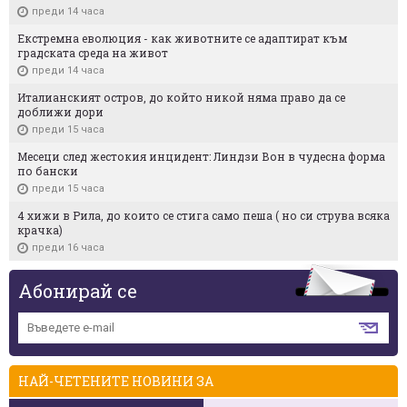
преди 14 часа
Екстремна еволюция - как животните се адаптират към
градската среда на живот
преди 14 часа
Италианският остров, до който никой няма право да се
доближи дори
преди 15 часа
Месеци след жестокия инцидент: Линдзи Вон в чудесна форма
по бански
преди 15 часа
4 хижи в Рила, до които се стига само пеша ( но си струва всяка
крачка)
преди 16 часа
Абонирай се
НАЙ-ЧЕТЕНИТЕ НОВИНИ ЗА