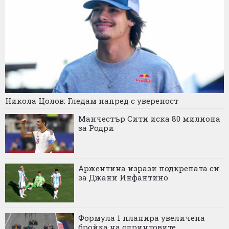
Никола Цолов: Гледам напред с увереност
Манчестър Сити иска 80 милиона
за Родри
Аржентина изрази подкрепата си
за Джани Инфантино
Формула 1 планира увеличена
бройка на спринтовите