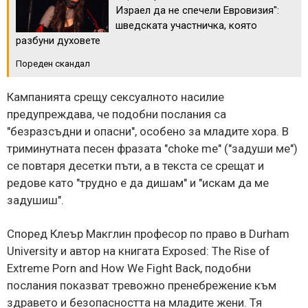
Израел да не спечели Евровизия":
шведската участничка, която
разбуни духовете
Пореден скандал
Кампанията срещу сексуалното насилие
предупреждава, че подобни послания са
"безразсъдни и опасни", особено за младите хора. В
триминутната песен фразата "choke me" ("задуши ме")
се повтаря десетки пъти, а в текста се срещат и
редове като "трудно е да дишам" и "искам да ме
задушиш".
Според Клеър Макглин професор по право в Durham
University и автор на книгата Exposed: The Rise of
Extreme Porn and How We Fight Back, подобни
послания показват тревожно пренебрежение към
здравето и безопасността на младите жени. Тя