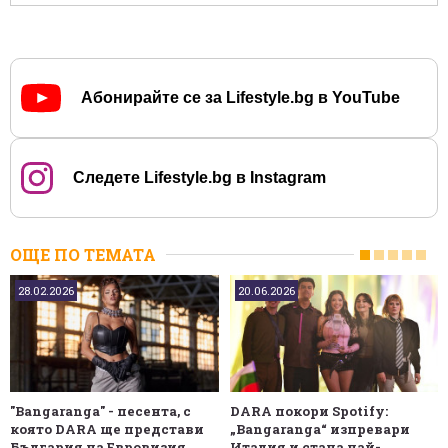
Абонирайте се за Lifestyle.bg в YouTube
Следете Lifestyle.bg в Instagram
ОЩЕ ПО ТЕМАТА
28.02.2026
20.06.2026
"Bangaranga" - песента, с
DARA покори Spotify:
която DARA ще представи
„Bangaranga“ изпревари
България на Евровизия
Италия и стана най-