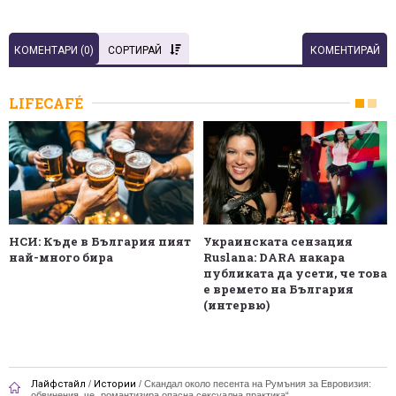
КОМЕНТАРИ (
0
)
СОРТИРАЙ
КОМЕНТИРАЙ
LIFECAFÉ
НСИ: Къде в България пият
Украинската сензация
най-много бира
Ruslana: DARA накара
публиката да усети, че това
е времето на България
(интервю)
Лайфстайл
/
Истории
/
Скандал около песента на Румъния за Евровизия:
обвинения, че „романтизира опасна сексуална практика“