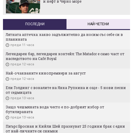
и нефт в Черно море
ПОСЛЕДНИ
НАЙ-ЧЕТЕНИ
Лятната аптечка: какво задължително да носим със себе си в
планината
преди 11 часа
Легендарен бар, легендарен коктейл: The Matador е само част от
наследството на Café Royal
преди 12 часа
Най-очакваните кинопремиери за август
преди 12 часа
Ели Голдинг с вокалите на Янка Рупкина и още - 5 нови песни
от седмицата
преди 13 часа
Защо чешмяната вода често е по-добрият избор от
бутилираната
преди 13 часа
Пиърс Броснан и Кийли Шей празнуват 25 години брак с едни
от най-личните си снимки