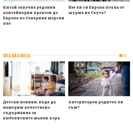
Китай започва редовни
Взе ли си Европа поука от
контейнерни превози до
щурма на Сеута?
Европа по Северния морски
път
MAMAMIA
Детски новини: къде да
Авторитарен родител ли
намерим качествено
съм?
съдържание за
любопитните малки хора