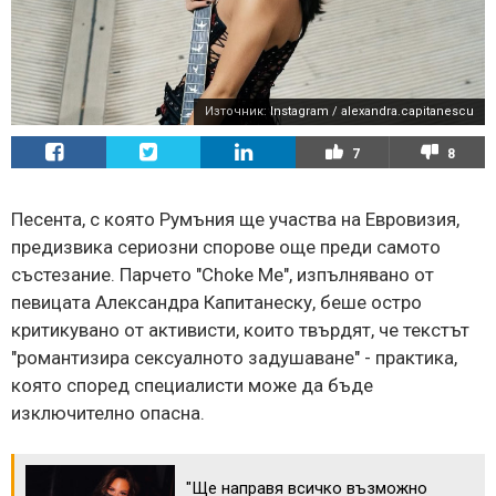
Източник:
Instagram / alexandra.capitanescu
7
8
Песента, с която Румъния ще участва на Евровизия,
предизвика сериозни спорове още преди самото
състезание. Парчето "Choke Me", изпълнявано от
певицата Александра Капитанеску, беше остро
критикувано от активисти, които твърдят, че текстът
"романтизира сексуалното задушаване" - практика,
която според специалисти може да бъде
изключително опасна.
"Ще направя всичко възможно