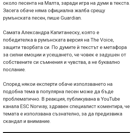
около песента на Малта, заради игра на думи в текста.
Засега обаче няма официална жалба срещу
румънската песен, пише Guardian.
Самата Александра Капитанеску, която е
победителка в румънската версия на The Voice,
защити творбата си. По думите ѝ текстът е метафора
за силни емоции и усещането, че човек е задушен от
собствените си съмнения и чувства, а не буквално
послание.
Според някои експерти обаче използването на
подобна тема в популярна песен може да бъде
проблематично. В реакция, публикувана в YouTube
канала ESC Norway, здравен специалист коментира, че
темата е използвана съзнателно, за да предизвика
скандал и внимание.