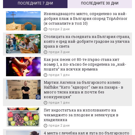
ПОСЛЕДНИТЕ 7 ДНИ
ПОСЛЕДНИТЕ 30 ДНИ
Изненадващото място, определено за най-
добрия плаж в България според TripAdvisor
(и останалите в топ 10)
преди 2 дни
Столицата на съседната на България страна,
която е сред най-добрите градове за улична
храна в света
преди 3 дни
Как рок песен от 80-те първо стана хит
номер 1, а по-късно бе определена за „най-
лошата“ на всички времена
преди 1 ден
Мартин Ангелов за българското колело
Halfbike: “Като "еднорог" сме на пазара - в
много тясна ниша и почти без
конкуренция"
преди 1 ден
Пет недостатъка на използването на
чекмеджето за плодове и зеленчуци в
хладилника
преди 2 дни
4 места с лечебна кал и луга по българското