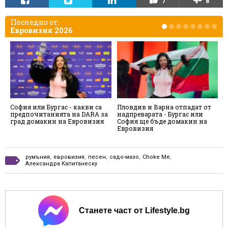
7
8
Последно от:
Евровизия 2026
София или Бургас - какви са
Пловдив и Варна отпадат от
К
предпочитанията на DARA за
надпреварата - Бургас или
к
град домакин на Евровизия
София ще бъде домакин на
с
Евровизия
п
румъния
,
евровизия
,
песен
,
садо-мазо
,
Choke Me
,
Александра Капитанеску
Станете част от Lifestyle.bg