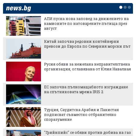
АПИ пусна нова заповед за движението на
камионите по натоварените пътища през
август
Китай започва редовни контейнерни
превози до Европа по Северния морски път
Русия обяви за нежелана неправителствена
организация, оглавявана от Юлия Навалная
ЕС започва пълномащабното изграждане
на спътниковата мрежа IRIS 2
Турция, Саудитска Арабия и Пакистан
подписват съвместно отбранително
споразумение
"Грийнпийс" се обяви против добива на газ