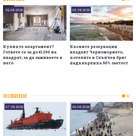
06.08.2026
05.08.2026
Купихте апартамент?
Късните резервации
Гответе се за до €1200 на
владеят Черноморието,
квадрат, за да заживеете в
хотелите в Слънчев бряг
него
надхвърлиха 90% заетост
НОВИНИ
07.08.2026
06.08.2026