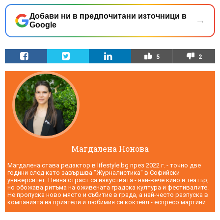
Добави ни в предпочитани източници в
→
Google
5
2
Магдалена Нонова
Магдалена става редактор в lifestyle.bg през 2022 г. - точно две
години след като завършва "Журналистика" в Софийски
университет. Нейна страст са изкуствата - най-вече кино и театър,
но обожава ритъма на оживената градска култура и фестивалите.
Не пропуска ново място и събитие в града, а най-често разпуска в
компанията на приятели и любимия си коктейл - еспресо мартини.