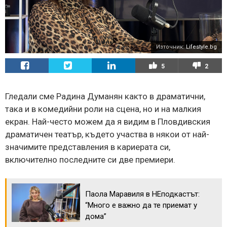
Източник:
Lifestyle.bg
5
2
Гледали сме Радина Думанян както в драматични,
така и в комедийни роли на сцена, но и на малкия
екран. Най-често можем да я видим в Пловдивския
драматичен театър, където участва в някои от най-
значимите представления в кариерата си,
включително последните си две премиери.
Паола Маравиля в НЕподкастът:
“Много е важно да те приемат у
дома”