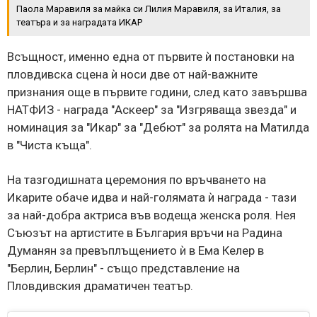
Паола Маравиля за майка си Лилия Маравиля, за Италия, за
театъра и за наградата ИКАР
Всъщност, именно една от първите ѝ постановки на
пловдивска сцена ѝ носи две от най-важните
признания още в първите години, след като завършва
НАТФИЗ - награда "Аскеер" за "Изгряваща звезда" и
номинация за "Икар" за "Дебют" за ролята на Матилда
в "Чиста къща".
На тазгодишната церемония по връчването на
Икарите обаче идва и най-голямата ѝ награда - тази
за най-добра актриса във водеща женска роля. Нея
Съюзът на артистите в България връчи на Радина
Думанян за превъплъщението ѝ в Ема Келер в
"Берлин, Берлин" - също представление на
Пловдивския драматичен театър.