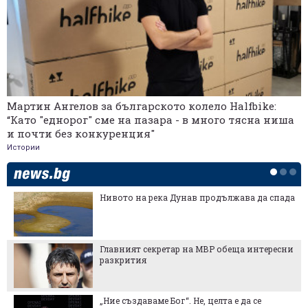
Мартин Ангелов за българското колело Halfbike:
“Като "еднорог" сме на пазара - в много тясна ниша
и почти без конкуренция"
Истории
Нивото на река Дунав продължава да спада
Главният секретар на МВР обеща интересни
разкрития
„Ние създаваме Бог“. Не, целта е да се