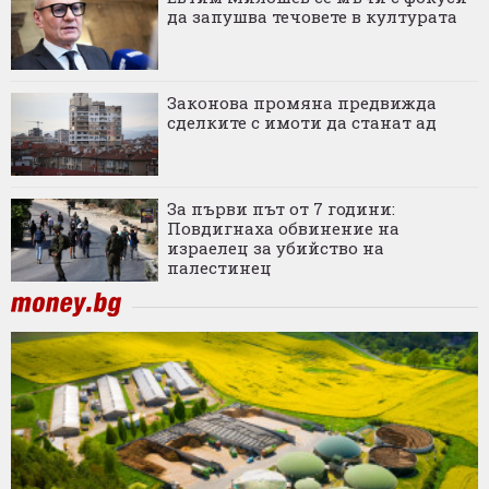
да запушва течовете в културата
Законова промяна предвижда
сделките с имоти да станат ад
За първи път от 7 години:
Повдигнаха обвинение на
израелец за убийство на
палестинец