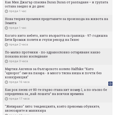
Как Мик Джагър спасява Duran Duran от разпадане – и групата
остава заедно и до днес
преди 1 час
Нова теория променя представите за произхода на живота на
Земята
преди 1 час
Когато нито небето, нито възрастта са граница - 97-годишна
Бети Бромаж полетя и счупи рекорд на Гинес
преди 2 часа
По-малко протеини - по-здравословно остаряване: какво
показва ново изследване
преди 3 часа
Мартин Ангелов за българското колело Halfbike: “Като
"еднорог" сме на пазара - в много тясна ниша и почти без
конкуренция"
преди 16 часа
Как рок песен от 80-те първо стана хит номер 1, а по-късно бе
определена за „най-лошата“ на всички времена
преди 17 часа
"Желирано" лято: тенденцията, която превзема обувките,
аксесоарите и маникюра