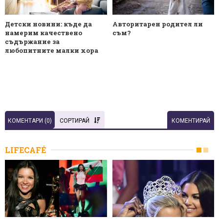
Детски новини: къде да
Авторитарен родител ли
намерим качествено
съм?
съдържание за
любопитните малки хора
КОМЕНТАРИ (
0
)
СОРТИРАЙ
КОМЕНТИРАЙ
LIFECAFÉ