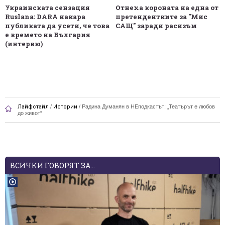
Украинската сензация
Отнеха короната на една от
Ruslana: DARA накара
претендентките за "Мис
публиката да усети, че това
САЩ" заради расизъм
е времето на България
(интервю)
Лайфстайл
/
Истории
/
Радина Думанян в НЕподкастът: „Театърът е любов
до живот“
ВСИЧКИ ГОВОРЯТ ЗА...