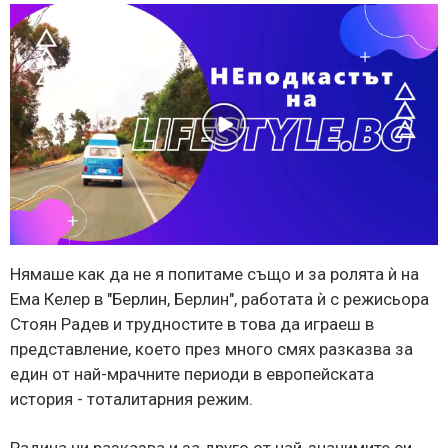
Нямаше как да не я попитаме също и за ролята ѝ на
Ема Келер в "Берлин, Берлин", работата ѝ с режисьора
Стоян Радев и трудностите в това да играеш в
представление, което през много смях разказва за
един от най-мрачните периоди в европейската
история - тоталитарния режим.
Радина ни разказва и за друго от най-значимите си