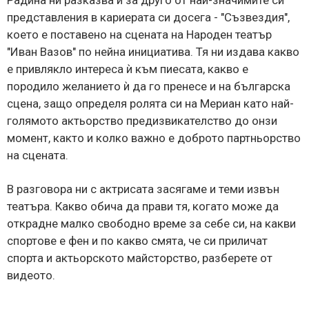
представления в кариерата си досега - "Съзвездия",
което е поставено на сцената на Народен театър
"Иван Вазов" по нейна инициатива. Тя ни издава какво
е привлякло интереса ѝ към пиесата, какво е
породило желанието ѝ да го пренесе и на българска
сцена, защо определя ролята си на Мериан като най-
голямото актьорство предизвикателство до онзи
момент, както и колко важно е доброто партньорство
на сцената.
В разговора ни с актрисата засягаме и теми извън
театъра. Какво обича да прави тя, когато може да
открадне малко свободно време за себе си, на какви
спортове е фен и по какво смята, че си приличат
спорта и актьорското майсторство, разберете от
видеото.