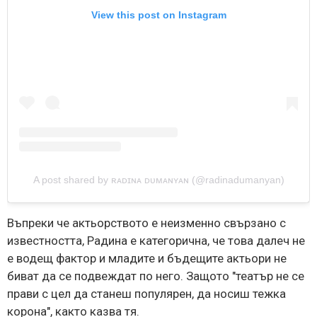
View this post on Instagram
A post shared by ʀᴀᴅɪɴᴀ ᴅᴜᴍᴀɴʏᴀɴ (@radinadumanyan)
Въпреки че актьорството е неизменно свързано с
известността, Радина е категорична, че това далеч не
е водещ фактор и младите и бъдещите актьори не
биват да се подвеждат по него. Защото "театър не се
прави с цел да станеш популярен, да носиш тежка
корона", както казва тя.