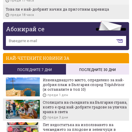
преди 17 часа
Това ли е най-добрият начин да приготвим царевица
преди 18 часа
Абонирай се
НАЙ-ЧЕТЕНИТЕ НОВИНИ ЗА
ПОСЛЕДНИТЕ 7 ДНИ
ПОСЛЕДНИТЕ 30 ДНИ
Изненадващото място, определено за най-
добрия плаж в България според TripAdvisor
(и останалите в топ 10)
преди 1 ден
Столицата на съседната на България страна,
която е сред най-добрите градове за улична
храна в света
преди 3 дни
Пет недостатъка на използването на
чекмеджето за плодове и зеленчуци в