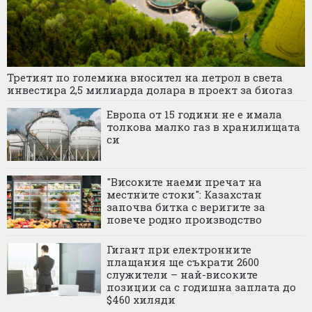
Третият по големина вносител на петрол в света
инвестира 2,5 милиарда долара в проект за биогаз
Европа от 15 години не е имала
толкова малко газ в хранилищата
си
"Високите наеми пречат на
местните стоки": Казахстан
започва битка с веригите за
повече родно производство
Гигант при електронните
плащания ще съкрати 2600
служители – най-високите
позиции са с годишна заплата до
$460 хиляди