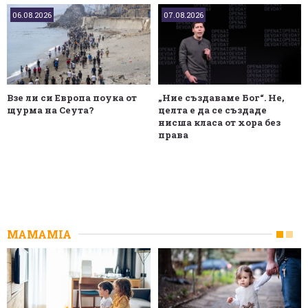
06.08.2026
07.08.2026
Взе ли си Европа поука от
„Ние създаваме Бог“. Не,
щурма на Сеута?
целта е да се създаде
нисша класа от хора без
права
MAMAMIA