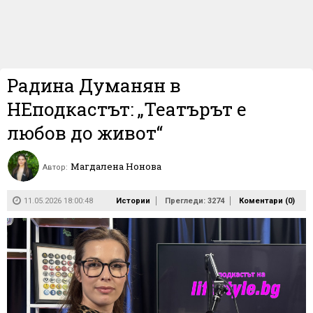
Радина Думанян в
НЕподкастът: „Театърът е
любов до живот“
Магдалена Нонова
Автор:
11.05.2026 18:00:48
Истории
Прегледи: 3274
Коментари (
0
)