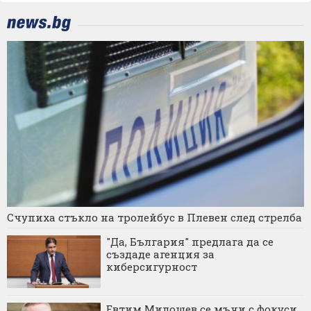
Счупиха стъкло на тролейбус в Плевен след стрелба
"Да, България" предлага да се
създаде агенция за
киберсигурност
Евтим Милошев се мъчи с фокуси