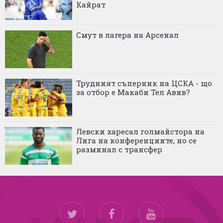
Кайрат
Смут в лагера на Арсенал
Трудният съперник на ЦСКА - що
за отбор е Макаби Тел Авив?
Левски харесал голмайстора на
Лига на конференциите, но се
разминал с трансфер