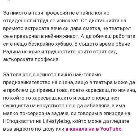
За никого в тази професия не е тайна колко
отдаденост и труд се изискват. От дистанцията на
времето актрисата вече си дава сметка, че театърът
се е превърнал в нейния живот. А да обичаш работата
си е нещо безкрайно хубаво. В същото време обаче
Радина не крие и трудностите, които стоят зад
актьорската професия.
За това кое е нейното лично най-голямо
предизвикателство на сцена, защо в театъра може да
е проблем да правиш това, което харесваш, по начина,
по който го харесваш, както и защо според нея
функцията на изкуството не е да забавлява, а има
малко по-сериозна задача, си говорим в епизода на
НЕподкастът на Lifestyle.bg, който може да гледате
във видеото по-долу или
в канала ни в YouTube
.