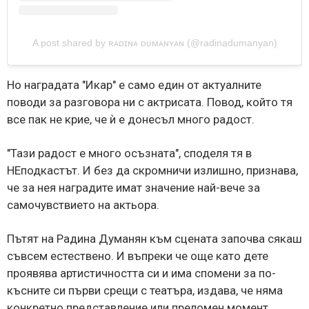
A post shared by ʀᴀᴅɪɴᴀ ᴅᴜᴍᴀɴʏᴀɴ (@radinadumanyan)
Но наградата "Икар" е само един от актуалните
поводи за разговора ни с актрисата. Повод, който тя
все пак не крие, че ѝ е донесъл много радост.
"Тази радост е много осъзната", споделя тя в
НЕподкастът. И без да скромничи излишно, признава,
че за нея наградите имат значение най-вече за
самочувствието на актьора.
Пътят на Радина Думанян към сцената започва сякаш
съвсем естествено. И въпреки че още като дете
проявява артистичността си и има спомени за по-
късните си първи срещи с театъра, издава, че няма
конкретно представление или преломен момент,