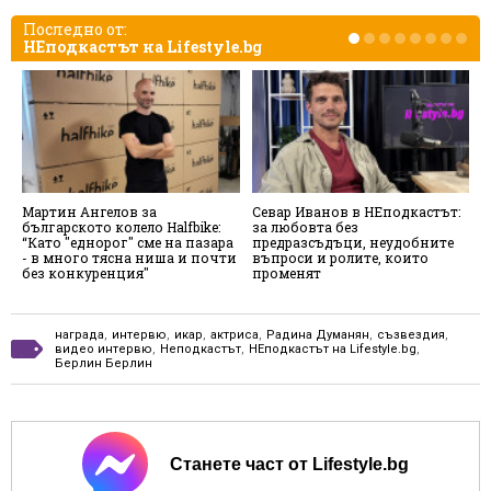
Последно от:
НЕподкастът на Lifestyle.bg
Мартин Ангелов за
Севар Иванов в НЕподкастът:
М
българското колело Halfbike:
за любовта без
"
“Като "еднорог" сме на пазара
предразсъдъци, неудобните
н
- в много тясна ниша и почти
въпроси и ролите, които
без конкуренция"
променят
награда
,
интервю
,
икар
,
актриса
,
Радина Думанян
,
съзвездия
,
видео интервю
,
Неподкастът
,
НЕподкастът на Lifestyle.bg
,
Берлин Берлин
Станете част от Lifestyle.bg