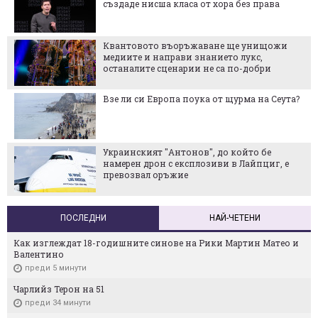
създаде нисша класа от хора без права
Квантовото въоръжаване ще унищожи
медиите и направи знанието лукс,
останалите сценарии не са по-добри
Взе ли си Европа поука от щурма на Сеута?
Украинският "Антонов", до който бе
намерен дрон с експлозиви в Лайпциг, е
превозвал оръжие
ПОСЛЕДНИ
НАЙ-ЧЕТЕНИ
Как изглеждат 18-годишните синове на Рики Мартин Матео и
Валентино
преди 5 минути
Чарлийз Терон на 51
преди 34 минути