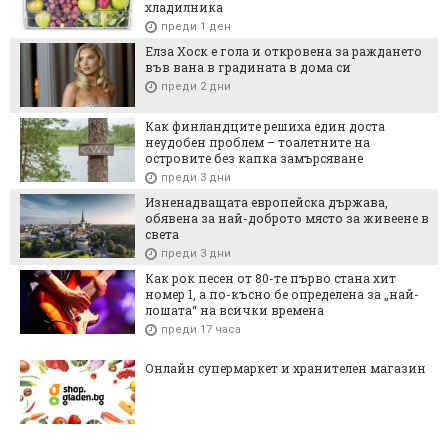
хладилника
преди 1 ден
Елза Хоск е гола и откровена за раждането
във вана в градината в дома си
преди 2 дни
Как финландците решиха един доста
неудобен проблем – тоалетните на
островите без капка замърсяване
преди 3 дни
Изненадващата европейска държава,
обявена за най-доброто място за живеене в
света
преди 3 дни
Как рок песен от 80-те първо стана хит
номер 1, а по-късно бе определена за „най-
лошата“ на всички времена
преди 17 часа
Онлайн супермаркет и хранителен магазин