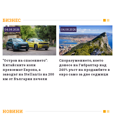
БИЗНЕС
04.08.2026
04.08.2026
"Остров на спасението":
Споразумението, което
Китайските коли
донесе на Гибралтар над
превземат Европа, а
240% ръст на продажбите в
заводът на Stellantis на 200
евро само за две седмици
км от България печели
НОВИНИ