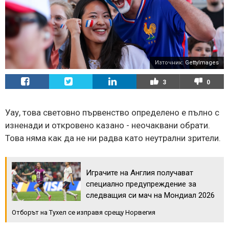
Източник:
GettyImages
3
0
Уау, това световно първенство определено е пълно с
изненади и откровено казано - неочаквани обрати.
Това няма как да не ни радва като неутрални зрители.
Играчите на Англия получават
специално предупреждение за
следващия си мач на Мондиал 2026
Отборът на Тухел се изправя срещу Норвегия