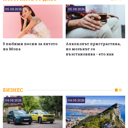
05.08.2026
05.08.2026
5 любими песни за лятото
Алкохолът пристрастява,
на Mona
но мозъкът се
възстановява - ето как
БИЗНЕС
04.08.2026
04.08.2026