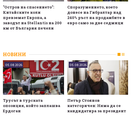
"Остров на спасението":
Споразумението, което
Китайските коли
донесе на Гибралтар над
превземат Европа, а
240% ръст на продажбите в
заводът на Stellantis на 200
евро само за две седмици
км от България печели
НОВИНИ
05.08.2026
05.08.2026
Трусът в турската
Петър Стоянов
опозиция, който заплашва
категоричен: Няма да се
Ердоган
кандидатира за президент