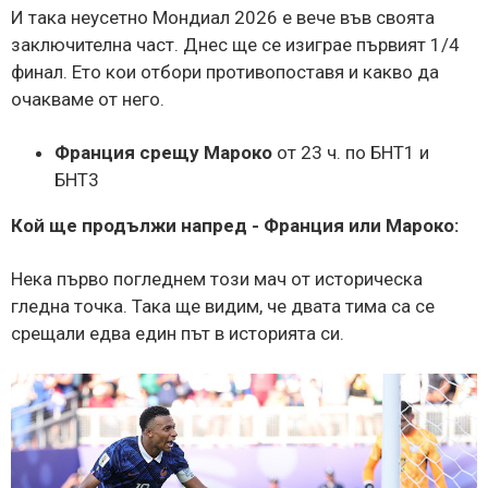
И така неусетно Мондиал 2026 е вече във своята
заключителна част. Днес ще се изиграе първият 1/4
финал. Ето кои отбори противопоставя и какво да
очакваме от него.
Франция срещу Мароко
от 23 ч. по БНТ1 и
БНТ3
Кой ще продължи напред - Франция или Мароко:
Нека първо погледнем този мач от историческа
гледна точка. Така ще видим, че двата тима са се
срещали едва един път в историята си.