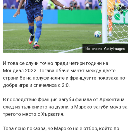
Източник:
GettyImages
И това се случи точно преди четири години на
Мондиал 2022. Тогава обаче мачът между двете
страни бе на полуфиналите и французите показаха по-
добра игра и спечелиха с 2:0.
В последствие Франция загуби финала от Аржентина
след изпълнението на дузпи, а Мароко загуби мача за
третото място с Хърватия.
Това ясно показва, че Мароко не е отбор, който по