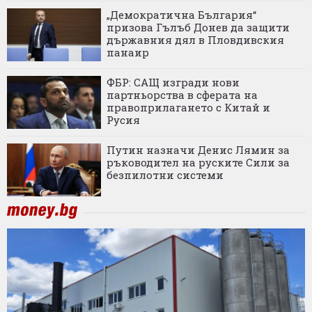
„Демократична България“
призова Гълъб Донев да защити
държавния дял в Пловдивския
панаир
ФБР: САЩ изгради нови
партньорства в сферата на
правоприлагането с Китай и
Русия
Путин назначи Денис Лямин за
ръководител на руските Сили за
безпилотни системи