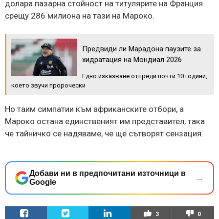
долара пазарна стойност на титулярите на Франция
срещу 286 милиона на тази на Мароко.
Предвиди ли Марадона паузите за
хидратация на Мондиал 2026
Едно изказване отпреди почти 10 години,
което звучи пророчески
Но таим симпатии към африканските отбори, а
Мароко остана единственият им представител, така
че тайничко се надяваме, че ще сътворят сензация.
Добави ни в предпочитани източници в
→
Google
3
0