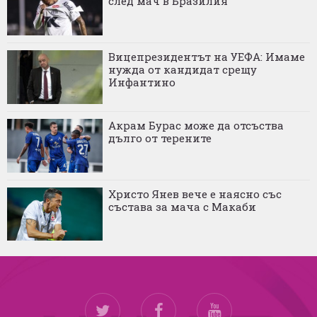
след мач в Бразилия
Вицепрезидентът на УЕФА: Имаме
нужда от кандидат срещу
Инфантино
Акрам Бурас може да отсъства
дълго от терените
Христо Янев вече е наясно със
състава за мача с Макаби