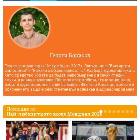
Георги Борисов
Георги е редактор в lifestyle.bg от 2017 г. Завършил е "Българска
филология" и "Връзки с обществеността". Разбира журналистиката
като средство хората да бъдат информирани с всички гледни
точки, а не манипулирани. Пише за автомобили, технологии, кино,
спорт и здравословен начин на живот. Фен е на Арсенал, което е и
обяснението защо е резистентен към всякакъв вид разочарования.
Последно от:
Най-любопитното около Мондиал 2026