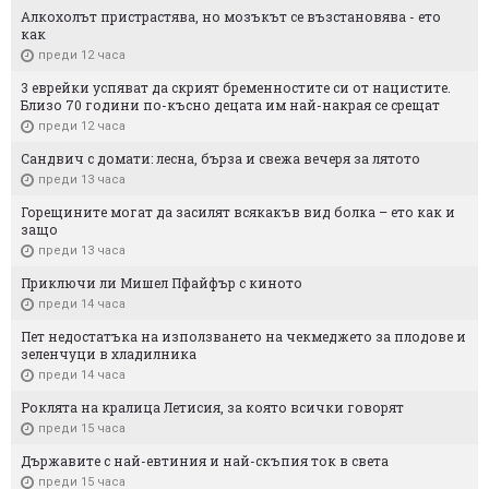
Алкохолът пристрастява, но мозъкът се възстановява - ето
как
преди 12 часа
3 еврейки успяват да скрият бременностите си от нацистите.
Близо 70 години по-късно децата им най-накрая се срещат
преди 12 часа
Сандвич с домати: лесна, бърза и свежа вечеря за лятото
преди 13 часа
Горещините могат да засилят всякакъв вид болка – ето как и
защо
преди 13 часа
Приключи ли Мишел Пфайфър с киното
преди 14 часа
Пет недостатъка на използването на чекмеджето за плодове и
зеленчуци в хладилника
преди 14 часа
Роклята на кралица Летисия, за която всички говорят
преди 15 часа
Държавите с най-евтиния и най-скъпия ток в света
преди 15 часа