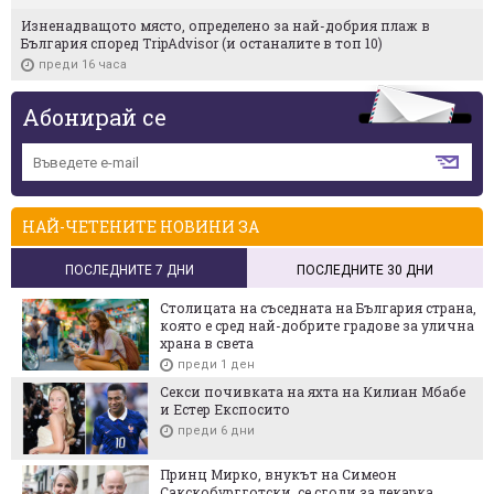
Изненадващото място, определено за най-добрия плаж в
България според TripAdvisor (и останалите в топ 10)
преди 16 часа
Абонирай се
НАЙ-ЧЕТЕНИТЕ НОВИНИ ЗА
ПОСЛЕДНИТЕ 7 ДНИ
ПОСЛЕДНИТЕ 30 ДНИ
Столицата на съседната на България страна,
която е сред най-добрите градове за улична
храна в света
преди 1 ден
Секси почивката на яхта на Килиан Мбабе
и Естер Експосито
преди 6 дни
Принц Мирко, внукът на Симеон
Сакскобургготски, се сгоди за лекарка