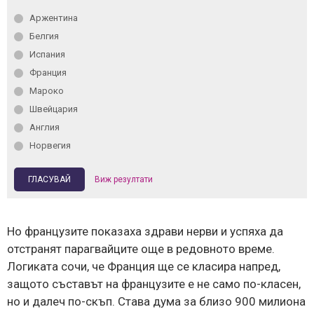
Аржентина
Белгия
Испания
Франция
Мароко
Швейцария
Англия
Норвегия
Виж резултати
Но французите показаха здрави нерви и успяха да
отстранят парагвайците още в редовното време.
Логиката сочи, че Франция ще се класира напред,
защото съставът на французите е не само по-класен,
но и далеч по-скъп. Става дума за близо 900 милиона