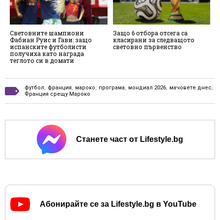
Световните шампиони
Защо 6 отбора отсега са
Н
Фабиан Руис и Гави: защо
класирани за следващото
о
испанските футболисти
световно първенство
в
получиха като награда
п
теглото си в домати
футбол
,
франция
,
мароко
,
програма
,
мондиал 2026
,
мачовете днес
,
Франция срещу Мароко
Станете част от Lifestyle.bg
Абонирайте се за Lifestyle.bg в YouTube