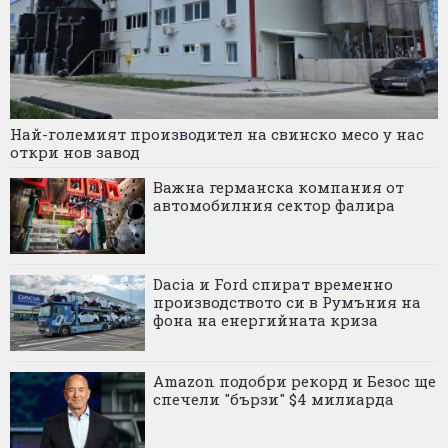
Най-големият производител на свинско месо у нас
откри нов завод
Важна германска компания от
автомобилния сектор фалира
Dacia и Ford спират временно
производството си в Румъния на
фона на енергийната криза
Amazon подобри рекорд и Безос ще
спечели "бързи" $4 милиарда