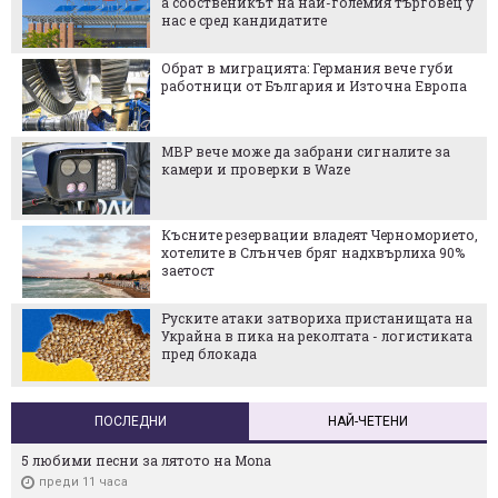
а собственикът на най-големия търговец у
нас е сред кандидатите
Обрат в миграцията: Германия вече губи
работници от България и Източна Европа
МВР вече може да забрани сигналите за
камери и проверки в Waze
Късните резервации владеят Черноморието,
хотелите в Слънчев бряг надхвърлиха 90%
заетост
Руските атаки затвориха пристанищата на
Украйна в пика на реколтата - логистиката
пред блокада
ПОСЛЕДНИ
НАЙ-ЧЕТЕНИ
5 любими песни за лятото на Mona
преди 11 часа