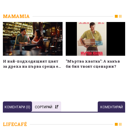
MAMAMIA
И най-подходящият цвят
"Мъртва хватка": А какъв
за дреха на първа среща е...
би бил твоят сценарии?
КОМЕНТАРИ (
0
)
СОРТИРАЙ
КОМЕНТИРАЙ
LIFECAFÉ