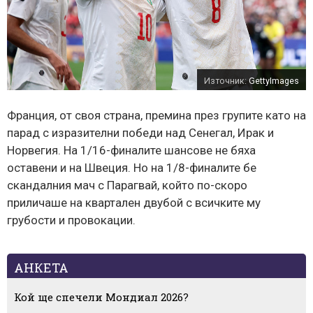
Източник:
GettyImages
Франция, от своя страна, премина през групите като на
парад с изразителни победи над Сенегал, Ирак и
Норвегия. На 1/16-финалите шансове не бяха
оставени и на Швеция. Но на 1/8-финалите бе
скандалния мач с Парагвай, който по-скоро
приличаше на квартален двубой с всичките му
грубости и провокации.
АНКЕТА
Кой ще спечели Мондиал 2026?