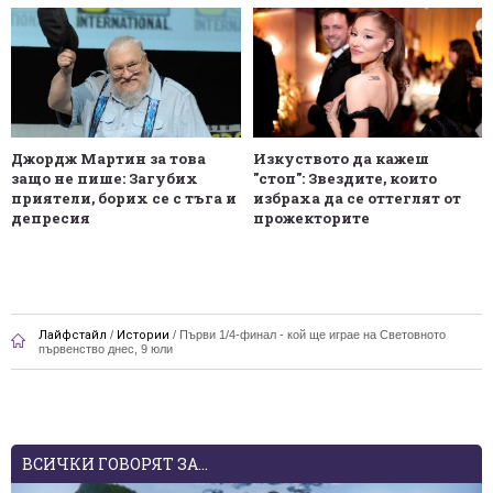
Джордж Мартин за това
Изкуството да кажеш
защо не пише: Загубих
"стоп": Звездите, които
приятели, борих се с тъга и
избраха да се оттеглят от
депресия
прожекторите
Лайфстайл
/
Истории
/
Първи 1/4-финал - кой ще играе на Световното
първенство днес, 9 юли
ВСИЧКИ ГОВОРЯТ ЗА...