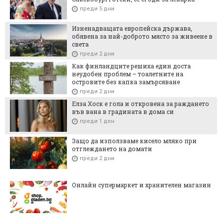
преди 5 дни
Изненадващата европейска държава,
обявена за най-доброто място за живеене в
света
преди 2 дни
Как финландците решиха един доста
неудобен проблем – тоалетните на
островите без капка замърсяване
преди 2 дни
Елза Хоск е гола и откровена за раждането
във вана в градината в дома си
преди 1 ден
Защо да използваме кисело мляко при
отглеждането на домати
преди 2 дни
Онлайн супермаркет и хранителен магазин