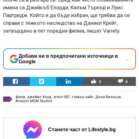
имена са Джейкъб Елорди, Калъм Търнър и Луис
Партридж. Който и да бъде избран, ще трябва да се
справи с тежкото наследство на Даниел Крейг,
затвърдено в пет поредни филма, пишат Variety.
Добави ни в предпочитани източници в
→
Google
3
0
филм
,
джеймс бонд
,
агент 007
,
стивън найт
,
Дени Вилньов
,
Amazon MGM Studios
Станете част от Lifestyle.bg