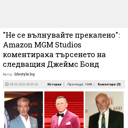
"Не се вълнувайте прекалено":
Amazon MGM Studios
коментираха търсенето на
следващия Джеймс Бонд
lifestyle.bg
Автор:
08.05.2026 08:30:26
Истории
Прегледи: 1048
Коментари (
0
)