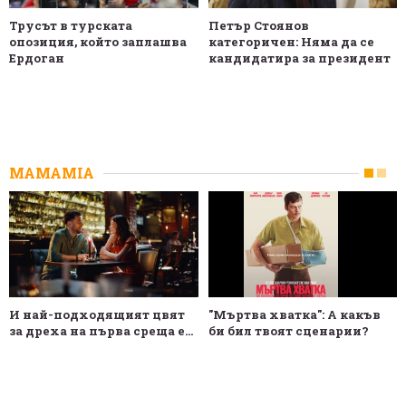
Трусът в турската
Петър Стоянов
опозиция, който заплашва
категоричен: Няма да се
Ердоган
кандидатира за президент
MAMAMIA
И най-подходящият цвят
"Мъртва хватка": А какъв
за дреха на първа среща е...
би бил твоят сценарии?