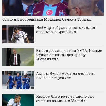
Стотици посрещнаха Мохамед Салах в Турция
Неймар избухна с нов скандал
след мач в Бразилия
Вицепрезидентът на УЕФА: Имаме
нужда от кандидат срещу
Инфантино
Акрам Бурас може да отсъства
дълго от терените
Христо Янев вече е наясно със
състава за мача с Макаби