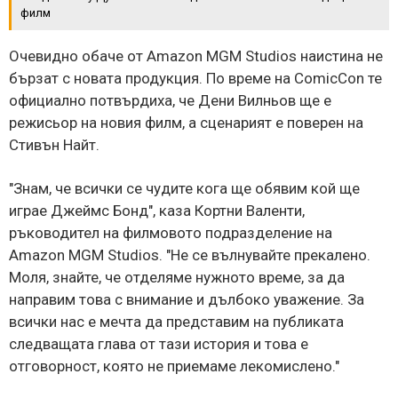
филм
Очевидно обаче от Amazon MGM Studios наистина не
бързат с новата продукция. По време на ComicCon те
официално потвърдиха, че Дени Вилньов ще е
режисьор на новия филм, а сценарият е поверен на
Стивън Найт.
"Знам, че всички се чудите кога ще обявим кой ще
играе Джеймс Бонд", каза Кортни Валенти,
ръководител на филмовото подразделение на
Amazon MGM Studios. "Не се вълнувайте прекалено.
Моля, знайте, че отделяме нужното време, за да
направим това с внимание и дълбоко уважение. За
всички нас е мечта да представим на публиката
следващата глава от тази история и това е
отговорност, която не приемаме лекомислено."