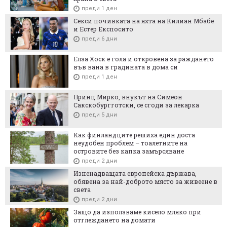
преди 1 ден
Секси почивката на яхта на Килиан Мбабе
и Естер Експосито
преди 6 дни
Елза Хоск е гола и откровена за раждането
във вана в градината в дома си
преди 1 ден
Принц Мирко, внукът на Симеон
Сакскобургготски, се сгоди за лекарка
преди 5 дни
Как финландците решиха един доста
неудобен проблем – тоалетните на
островите без капка замърсяване
преди 2 дни
Изненадващата европейска държава,
обявена за най-доброто място за живеене в
света
преди 2 дни
Защо да използваме кисело мляко при
отглеждането на домати