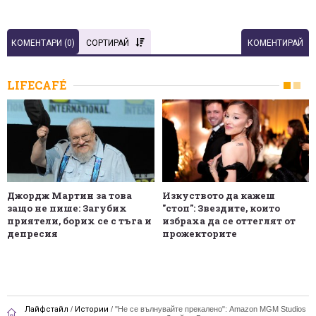
КОМЕНТАРИ (
0
)
СОРТИРАЙ
КОМЕНТИРАЙ
LIFECAFÉ
Джордж Мартин за това
Изкуството да кажеш
защо не пише: Загубих
"стоп": Звездите, които
приятели, борих се с тъга и
избраха да се оттеглят от
депресия
прожекторите
Лайфстайл
/
Истории
/
"Не се вълнувайте прекалено": Amazon MGM Studios