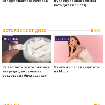
007 официално започнаха
публикува своя снимка
като Джеймс Бонд
ИСТОРИИТЕ ОТ ДНЕС
06.08.2026
05.08.2026
Веществото, което смятаме
5 любими песни за лятото
за вредно, но се оказва
на Mona
средство на биохакерите