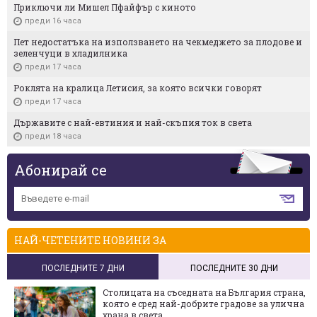
Приключи ли Мишел Пфайфър с киното
преди 16 часа
Пет недостатъка на използването на чекмеджето за плодове и
зеленчуци в хладилника
преди 17 часа
Роклята на кралица Летисия, за която всички говорят
преди 17 часа
Държавите с най-евтиния и най-скъпия ток в света
преди 18 часа
Абонирай се
НАЙ-ЧЕТЕНИТЕ НОВИНИ ЗА
ПОСЛЕДНИТЕ 7 ДНИ
ПОСЛЕДНИТЕ 30 ДНИ
Столицата на съседната на България страна,
която е сред най-добрите градове за улична
храна в света