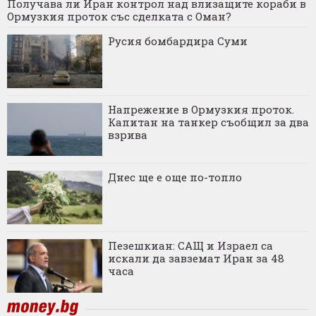
Получава ли Иран контрол над влизащите кораби в
Ормузкия проток със сделката с Оман?
Русия бомбардира Суми
Напрежение в Ормузкия проток.
Капитан на танкер съобщил за два
взрива
Днес ще е още по-топло
Пезешкиан: САЩ и Израел са
искали да завземат Иран за 48
часа