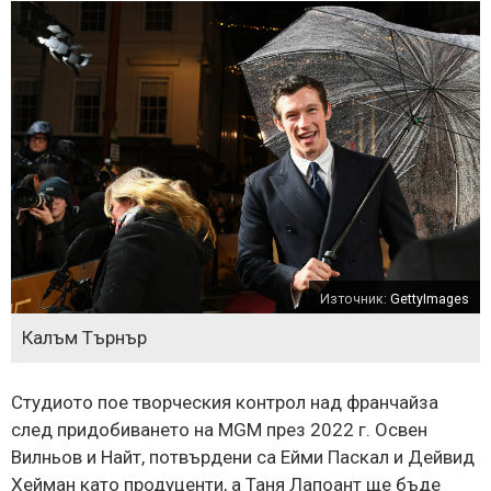
Източник:
GettyImages
Калъм Търнър
Студиото пое творческия контрол над франчайза
след придобиването на MGM през 2022 г. Освен
Вилньов и Найт, потвърдени са Ейми Паскал и Дейвид
Хейман като продуценти, а Таня Лапоант ще бъде