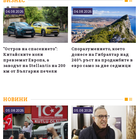
БИЗНЕС
04.08.2026
04.08.2026
"Остров на спасението":
Споразумението, което
Китайските коли
донесе на Гибралтар над
превземат Европа, а
240% ръст на продажбите в
заводът на Stellantis на 200
евро само за две седмици
км от България печели
НОВИНИ
05.08.2026
05.08.2026