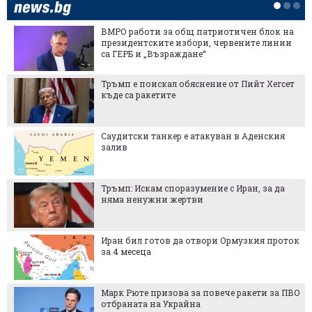
ВМРО работи за общ патриотичен блок на
президентските избори, червените линии
са ГЕРБ и „Възраждане“
Тръмп е поискал обяснение от Пийт Хегсет
къде са ракетите
Саудитски танкер е атакуван в Аденския
залив
Тръмп: Искам споразумение с Иран, за да
няма ненужни жертви
Иран бил готов да отвори Ормузкия проток
за 4 месеца
Марк Рюте призова за повече ракети за ПВО
отбраната на Украйна