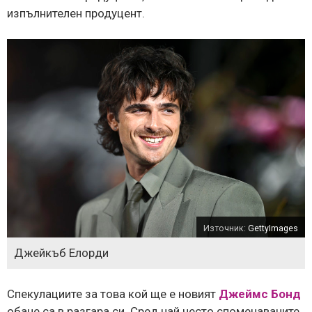
изпълнителен продуцент.
Източник:
GettyImages
Джейкъб Елорди
Спекулациите за това кой ще е новият
Джеймс Бонд
обаче са в разгара си. Сред най често споменаваните