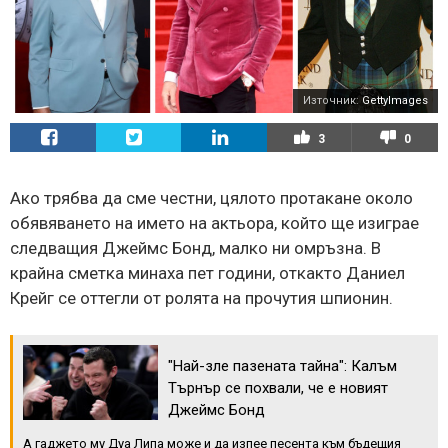
Източник:
GettyImages
3
0
Ако трябва да сме честни, цялото протакане около
обявяването на името на актьора, който ще изиграе
следващия Джеймс Бонд, малко ни омръзна. В
крайна сметка минаха пет години, откакто Даниел
Крейг се оттегли от ролята на прочутия шпионин.
"Най-зле пазената тайна": Калъм
Търнър се похвали, че е новият
Джеймс Бонд
А гаджето му Дуа Липа може и да изпее песента към бъдещия