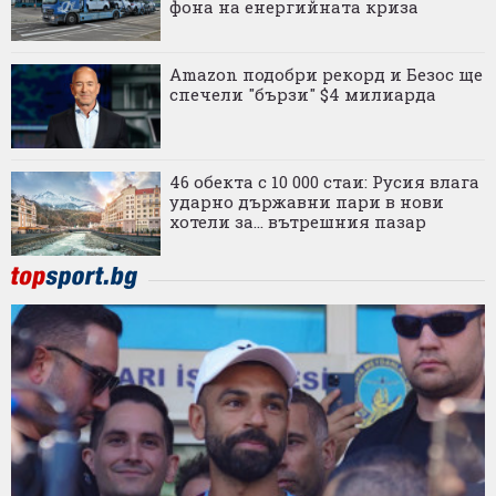
фона на енергийната криза
Amazon подобри рекорд и Безос ще
спечели "бързи" $4 милиарда
46 обекта с 10 000 стаи: Русия влага
ударно държавни пари в нови
хотели за... вътрешния пазар