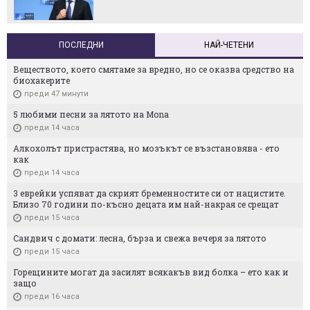
ПОСЛЕДНИ
НАЙ-ЧЕТЕНИ
Веществото, което смятаме за вредно, но се оказва средство на
биохакерите
преди 47 минути
5 любими песни за лятото на Mona
преди 14 часа
Алкохолът пристрастява, но мозъкът се възстановява - ето
как
преди 14 часа
3 еврейки успяват да скрият бременностите си от нацистите.
Близо 70 години по-късно децата им най-накрая се срещат
преди 15 часа
Сандвич с домати: лесна, бърза и свежа вечеря за лятото
преди 15 часа
Горещините могат да засилят всякакъв вид болка – ето как и
защо
преди 16 часа