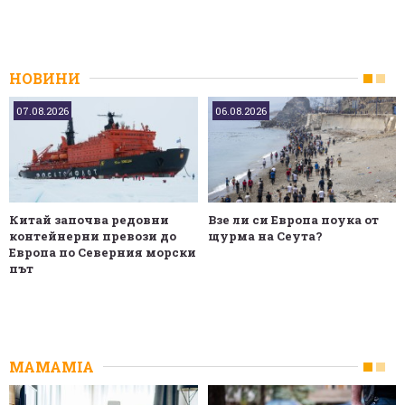
НОВИНИ
07.08.2026
06.08.2026
Китай започва редовни
Взе ли си Европа поука от
контейнерни превози до
щурма на Сеута?
Европа по Северния морски
път
MAMAMIA