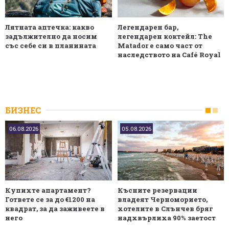
Лятната аптечка: какво
Легендарен бар,
задължително да носим
легендарен коктейл: The
със себе си в планината
Matador е само част от
наследството на Café Royal
БИЗНЕС
06.08.2026
05.08.2026
Купихте апартамент?
Късните резервации
Гответе се за до €1200 на
владеят Черноморието,
квадрат, за да заживеете в
хотелите в Слънчев бряг
него
надхвърлиха 90% заетост