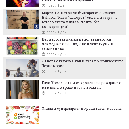
преди 1 ден
Мартин Ангелов за българското колело
Halfbike: “Като "еднорог" сме на пазара - в
много тясна ниша и почти без
конкуренция"
преди 1 ден
Пет недостатъка на използването на
чекмеджето за плодове и зеленчуци в
хладилника
преди 2 дни
4 места с лечебна кал и луга по българското
Черноморие
преди 1 ден
Елза Хоск е гола и откровена за раждането
във вана в градината в дома си
преди 3 дни
Онлайн супермаркет и хранителен магазин