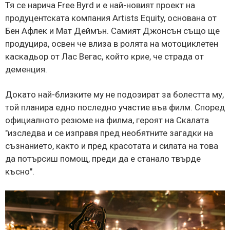
Тя се нарича Free Byrd и е най-новият проект на
продуцентската компания Artists Equity, основана от
Бен Афлек и Мат Деймън. Самият Джонсън също ще
продуцира, освен че влиза в ролята на мотоциклетен
каскадьор от Лас Вегас, който крие, че страда от
деменция.
Докато най-близките му не подозират за болестта му,
той планира едно последно участие във филм. Според
официалното резюме на филма, героят на Скалата
"изследва и се изправя пред необятните загадки на
съзнанието, както и пред красотата и силата на това
да потърсиш помощ, преди да е станало твърде
късно".