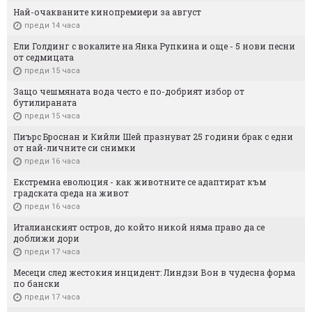
Най-очакваните кинопремиери за август
преди 14 часа
Ели Голдинг с вокалите на Янка Рупкина и още - 5 нови песни
от седмицата
преди 15 часа
Защо чешмяната вода често е по-добрият избор от
бутилираната
преди 15 часа
Пиърс Броснан и Кийли Шей празнуват 25 години брак с едни
от най-личните си снимки
преди 16 часа
Екстремна еволюция - как животните се адаптират към
градската среда на живот
преди 16 часа
Италианският остров, до който никой няма право да се
доближи дори
преди 17 часа
Месеци след жестокия инцидент: Линдзи Вон в чудесна форма
по бански
преди 17 часа