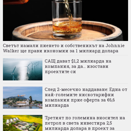
Светът намали пиенето и собственикът на Johnnie
Walker ще прави икономии за 1 милиард долара
САЩ дават $1,2 милиарда на
компания, за да... изостави
проектите си
След 2-месечно наддаване: Една от
най-големите нискотарифни
компании прие оферта за €6,6
милиарда
Третият по големина вносител на
петрол в света инвестира 2,5
милиарда долара в проект за