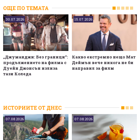
ОЩЕ ПО ТЕМАТА
30.07.2026
15.07.2026
„Джуманджи: Без граници“:
Какво екстремно нещо Мат
продължението на филма с
Деймън вече никога не би
Дуейн Джонсън излиза
направил за филм
тази Коледа
ИСТОРИИТЕ ОТ ДНЕС
07.08.2026
07.08.2026