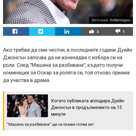
Източник:
GettyImages
3
1
Ако трябва да сме честни, в последните години Дуейн
Джонсън започва да ни изненадва с избора си на
роли. След "Машина за разбиване", където получи
номинация за Оскар за ролята си, той отново приема
да участва в драма.
Когато публиката аплодира Дуейн
Джонсън в продължението на 15
минути
"Машина за разбиване" ще се окаже голям хит