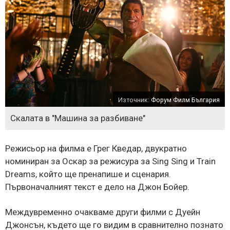
Източник:
Форум Филм България
Скалата в "Машина за разбиване"
Режисьор на филма е Грег Кведар, двукратно
номиниран за Оскар за режисура за Sing Sing и Train
Dreams, който ще пренапише и сценария.
Първоначалният текст е дело на Джон Бойер.
Междувременно очакваме други филми с Дуейн
Джонсън, където ще го видим в сравнително познато