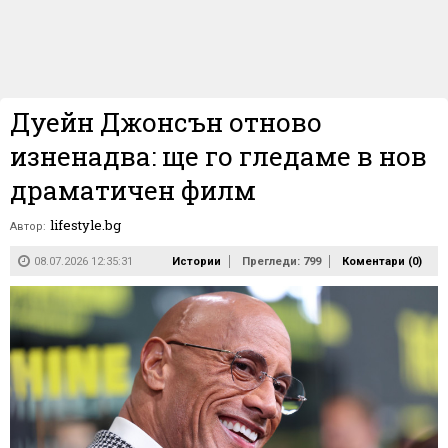
Дуейн Джонсън отново
изненадва: ще го гледаме в нов
драматичен филм
lifestyle.bg
Автор:
08.07.2026 12:35:31
Истории
Прегледи: 799
Коментари (
0
)