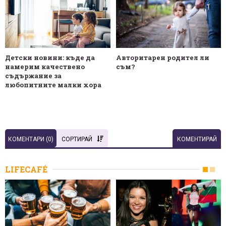
Детски новини: къде да
Авторитарен родител ли
намерим качествено
съм?
съдържание за
любопитните малки хора
КОМЕНТАРИ (
0
)
СОРТИРАЙ
КОМЕНТИРАЙ
LIFECAFÉ