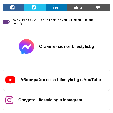
3
1
филм
,
мат деймън
,
бен афлек
,
деменция
,
Дуейн Джонсън
,
Free Byrd
Станете част от Lifestyle.bg
Абонирайте се за Lifestyle.bg в YouTube
Следете Lifestyle.bg в Instagram