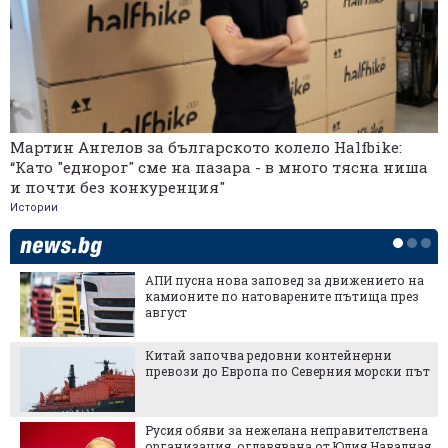
Мартин Ангелов за българското колело Halfbike:
“Като "еднорог" сме на пазара - в много тясна ниша
и почти без конкуренция"
Истории
АПИ пусна нова заповед за движението на
камионите по натоварените пътища през
август
Китай започва редовни контейнерни
превози до Европа по Северния морски път
Русия обяви за нежелана неправителствена
организация, оглавявана от Юлия Навалная