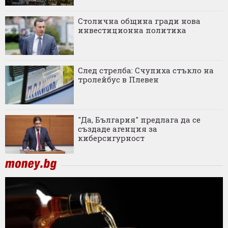
Столична община гради нова
инвестиционна политика
След стрелба: Счупиха стъкло на
тролейбус в Плевен
"Да, България" предлага да се
създаде агенция за
киберсигурност