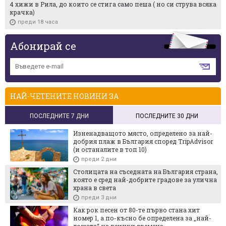
4 хижи в Рила, до които се стига само пеша ( но си струва всяка
крачка)
преди 18 часа
Абонирай се
НАЙ-ЧЕТЕНИТЕ НОВИНИ ЗА
ПОСЛЕДНИТЕ 7 ДНИ
ПОСЛЕДНИТЕ 30 ДНИ
Изненадващото място, определено за най-
добрия плаж в България според TripAdvisor
(и останалите в топ 10)
преди 2 дни
Столицата на съседната на България страна,
която е сред най-добрите градове за улична
храна в света
преди 3 дни
Как рок песен от 80-те първо стана хит
номер 1, а по-късно бе определена за „най-
лошата“ на всички времена