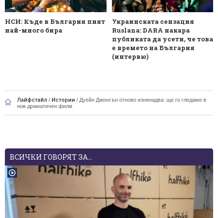
НСИ: Къде в България пият
Украинската сензация
най-много бира
Ruslana: DARA накара
публиката да усети, че това
е времето на България
(интервю)
Лайфстайл
/
Истории
/
Дуейн Джонсън отново изненадва: ще го гледаме в
нов драматичен филм
ВСИЧКИ ГОВОРЯТ ЗА...