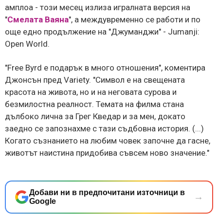
амплоа - този месец излиза игралната версия на
"
Смелата Ваяна
", а междувременно се работи и по
още едно продължение на "Джуманджи" - Jumanji:
Open World.
"Free Byrd е подарък в много отношения", коментира
Джонсън пред Variety. "Символ е на свещената
красота на живота, но и на неговата сурова и
безмилостна реалност. Темата на филма стана
дълбоко лична за Грег Кведар и за мен, докато
заедно се запознахме с тази съдбовна история. (...)
Когато съзнанието на любим човек започне да гасне,
животът наистина придобива съвсем ново значение."
Добави ни в предпочитани източници в
→
Google