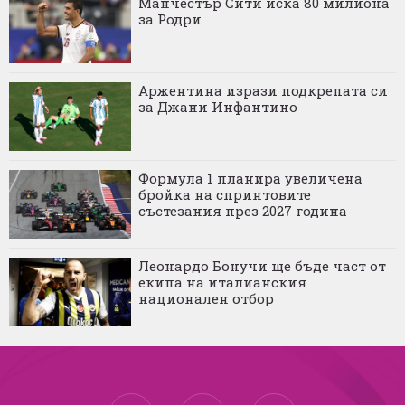
Манчестър Сити иска 80 милиона
за Родри
Аржентина изрази подкрепата си
за Джани Инфантино
Формула 1 планира увеличена
бройка на спринтовите
състезания през 2027 година
Леонардо Бонучи ще бъде част от
екипа на италианския
национален отбор