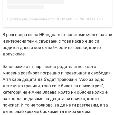
Публикация, споделена от СПЕЦИАЛИСТ РАННО ДЕТСКО РАЗВИТИЕ (@anna_vlaeva_)
В разговора ни за НЕподкастът засягаме много важни
и интересни теми, свързани с това какво е да си
родител днес и кои са най-честите грешки, които
допускаме.
Започваме от т.нар. нежно родителство, което
мнозина разбират погрешно и превръщат в свободия.
А тя кара децата да бъдат тревожни. "Ако за едно
дете няма граници, това си е билет за психиатрия",
категорична е Анна Влаева, която ни обясни колко е
важно да не даваме на децата си всичко, което
поискат. И то не толкова, за да не ги разглезим, а за
да не разбъркаме биохимията в мозъка им.