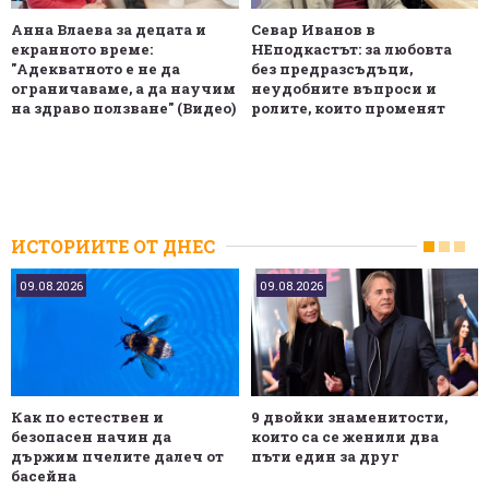
Анна Влаева за децата и
Севар Иванов в
екранното време:
НЕподкастът: за любовта
"Адекватното е не да
без предразсъдъци,
ограничаваме, а да научим
неудобните въпроси и
на здраво ползване" (Видео)
ролите, които променят
ИСТОРИИТЕ ОТ ДНЕС
09.08.2026
09.08.2026
Как по естествен и
9 двойки знаменитости,
безопасен начин да
които са се женили два
държим пчелите далеч от
пъти един за друг
басейна