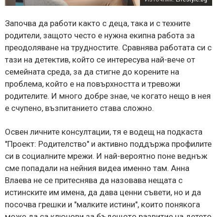
Започва да работи както с деца, така и с техните
родители, защото често е нужна екипна работа за
преодоляване на трудностите. Сравнява работата си с
тази на детектив, който се интересува най-вече от
семейната среда, за да стигне до корените на
проблема, който е на повърхността и тревожи
родителите. И много добре знае, че когато нещо в нея
е счупено, възпитанието става сложно.
Освен личните консултации, тя е водещ на подкаста
"Проект: Родителство" и активно поддържа профилите
си в социалните мрежи. И най-вероятно поне веднъж
сме попадали на нейния видеа именно там. Анна
Влаева не се притеснява да назовава нещата с
истинските им имена, да дава ценни съвети, но и да
посочва грешки и "малките истини", които понякога
може да са ключови за бъдещото развитие на детето