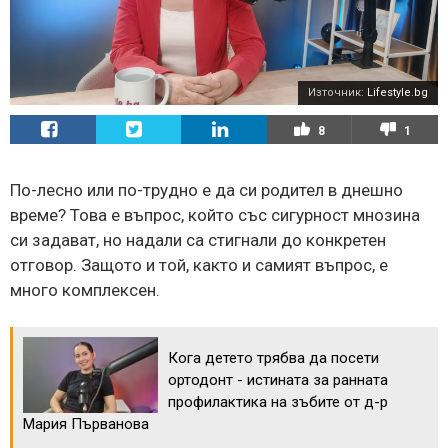
Източник:
Lifestyle.bg
8
1
По-лесно или по-трудно е да си родител в днешно
време? Това е въпрос, който със сигурност мнозина
си задават, но надали са стигнали до конкретен
отговор. Защото и той, както и самият въпрос, е
много комплексен.
Кога детето трябва да посети
ортодонт - истината за ранната
профилактика на зъбите от д-р
Мария Първанова