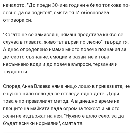
началото. "До преди 30-ина години е било толкова по-
лесно да си родител", смята тя. И обосновава
отговора си:
"Когато не се замисляш, нямаш представа какво се
случва в главата, животът върви по-лесно", твърди тя.
А днес определено имаме много повече познания за
детското съзнание, емоции и развитие и това
несъмнено води и до повече въпроси, терзания и
трудности.
Според Анна Влаева няма нищо лошо в приказката, че
е нужно цяло село да се отгледа едно дете. Дори
това е по-правилният метод. А в днешно време на
плещите на майката пада огромна тежест и много
жени не издържат на нея. "Нужно е цяло село, за да
бъдат всички нормални", смята тя.