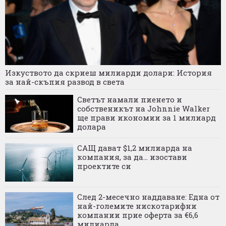
Изкуството да скриеш милиарди долари: История
за най-скъпия развод в света
Светът намали пиенето и
собственикът на Johnnie Walker
ще прави икономии за 1 милиард
долара
САЩ дават $1,2 милиарда на
компания, за да... изостави
проектите си
След 2-месечно наддаване: Една от
най-големите нискотарифни
компании прие оферта за €6,6
милиарда