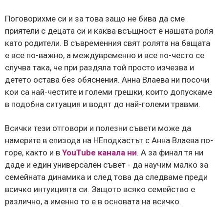
Поговорихме си и за това защо не бива да сме
приятели с децата си и каква всъщност е нашата роля
като родители. В съвременния свят ролята на бащата
е все по-важно, а междувременно и все по-често се
случва така, че при раздяла той просто изчезва и
детето остава без обяснения. Анна Влаева ни посочи
кои са най-честите и големи грешки, които допускаме
в подобна ситуация и водят до най-големи травми.
Всички тези отговори и полезни съвети може да
намерите в епизода на НЕподкастът с Анна Влаева по-
горе, както и в
YouTube канала ни
. А за финал тя ни
даде и един универсален съвет - да научим малко за
семейната динамика и след това да следваме преди
всичко интуицията си. Защото всяко семейство е
различно, а именно то е в основата на всичко.