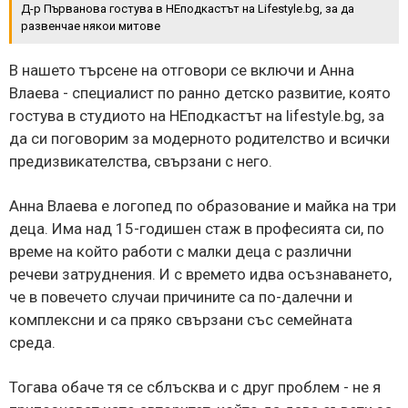
Д-р Първанова гостува в НЕподкастът на Lifestyle.bg, за да
развенчае някои митове
В нашето търсене на отговори се включи и Анна
Влаева - специалист по ранно детско развитие, която
гостува в студиото на НЕподкастът на lifestyle.bg, за
да си поговорим за модерното родителство и всички
предизвикателства, свързани с него.
Анна Влаева е логопед по образование и майка на три
деца. Има над 15-годишен стаж в професията си, по
време на който работи с малки деца с различни
речеви затруднения. И с времето идва осъзнаването,
че в повечето случаи причините са по-далечни и
комплексни и са пряко свързани със семейната
среда.
Тогава обаче тя се сблъсква и с друг проблем - не я