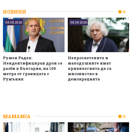
НОВИНИ
08.08.2026
08.08.2026
Румен Радев:
Непросветените и
Неидентифициран дрон се
малодушните имат
разби в България, на 100
привилегията да са
метра от границата с
мнозинство в
Румъния
демокрацията
MAMAMIA