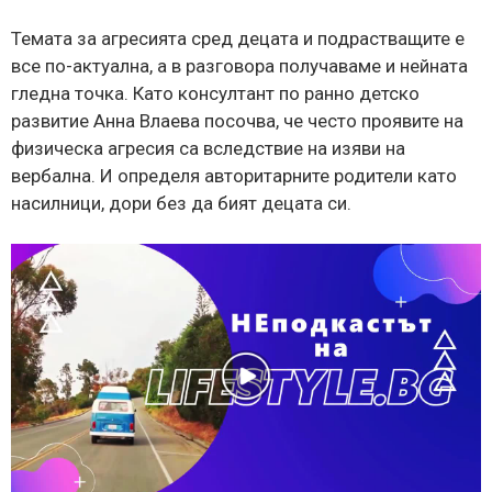
Темата за агресията сред децата и подрастващите е
все по-актуална, а в разговора получаваме и нейната
гледна точка. Като консултант по ранно детско
развитие Анна Влаева посочва, че често проявите на
физическа агресия са вследствие на изяви на
вербална. И определя авторитарните родители като
насилници, дори без да бият децата си.