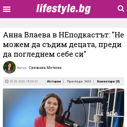
Анна Влаева в НЕподкастът: "Не
можем да съдим децата, преди
да погледнем себе си"
Снежана Мечева
Автор:
05.06.2026 18:04:57
Истории
Прегледи: 3612
Коментари (
0
)