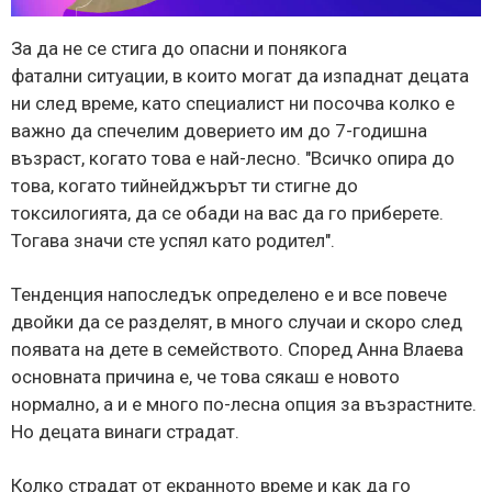
За да не се стига до опасни и понякога
фатални ситуации, в които могат да изпаднат децата
ни след време, като специалист ни посочва колко е
важно да спечелим доверието им до 7-годишна
възраст, когато това е най-лесно. "Всичко опира до
това, когато тийнейджърът ти стигне до
токсилогията, да се обади на вас да го приберете.
Тогава значи сте успял като родител".
Тенденция напоследък определено е и все повече
двойки да се разделят, в много случаи и скоро след
появата на дете в семейството. Според Анна Влаева
основната причина е, че това сякаш е новото
нормално, а и е много по-лесна опция за възрастните.
Но децата винаги страдат.
Колко страдат от екранното време и как да го