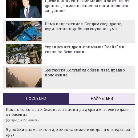
Цвелин Йовчев: Не сме мишена за атаки от
дронове, няма опасност за националната
сигурност
Няма напрежение в Кардам след дрона,
взривът наподобявал спукана гума
Украинският дрон-примамка "Майя" ни
хвана по бели гащи
Британска Колумбия обяви извънредно
положение
ПОСЛЕДНИ
НАЙ-ЧЕТЕНИ
Как по естествен и безопасен начин да държим пчелите далеч
от басейна
преди 22 минути
9 двойки знаменитости, които са се женили два пъти един за
друг