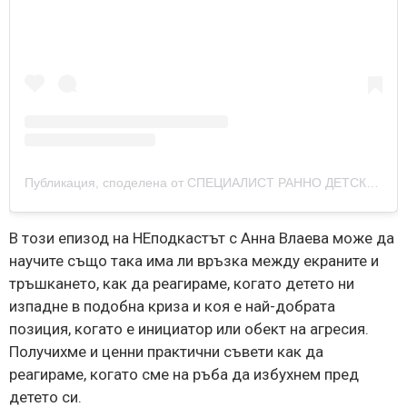
Публикация, споделена от СПЕЦИАЛИСТ РАННО ДЕТСКО РАЗВИТИЕ (@anna_vlaeva_)
В този епизод на НЕподкастът с Анна Влаева може да
научите също така има ли връзка между екраните и
тръшкането, как да реагираме, когато детето ни
изпадне в подобна криза и коя е най-добрата
позиция, когато е инициатор или обект на агресия.
Получихме и ценни практични съвети как да
реагираме, когато сме на ръба да избухнем пред
детето си.