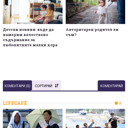
Детски новини: къде да
Авторитарен родител ли
намерим качествено
съм?
съдържание за
любопитните малки хора
КОМЕНТАРИ (
0
)
СОРТИРАЙ
КОМЕНТИРАЙ
LIFECAFÉ