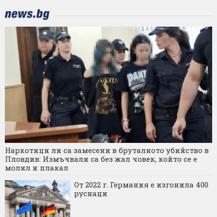
Наркотици ли са замесени в бруталното убийство в
Пловдив: Измъчвали са без жал човек, който се е
молил и плакал
От 2022 г. Германия е изгонила 400
руснаци