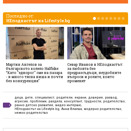
Последно от:
НЕподкастът на Lifestyle.bg
Мартин Ангелов за
Севар Иванов в НЕподкастът:
М
българското колело Halfbike:
за любовта без
"
“Като "еднорог" сме на пазара
предразсъдъци, неудобните
н
- в много тясна ниша и почти
въпроси и ролите, които
без конкуренция"
променят
деца
,
дете
,
специалист
,
родители
,
екрани
,
доверие
,
развод
,
агресия
,
проблеми
,
раздяла
,
консултант
,
трудности
,
родителство
,
ранно детско развитие
,
видео интервю
,
НЕподкастът на Lifestyle.bg
,
Анна Влаева
,
модерно родителство
,
нежно родителство