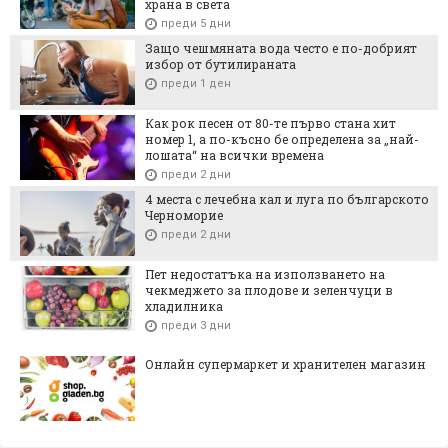
храна в света
преди 5 дни
Защо чешмяната вода често е по-добрият
избор от бутилираната
преди 1 ден
Как рок песен от 80-те първо стана хит
номер 1, а по-късно бе определена за „най-
лошата“ на всички времена
преди 2 дни
4 места с лечебна кал и луга по българското
Черноморие
преди 2 дни
Пет недостатъка на използването на
чекмеджето за плодове и зеленчуци в
хладилника
преди 3 дни
Онлайн супермаркет и хранителен магазин