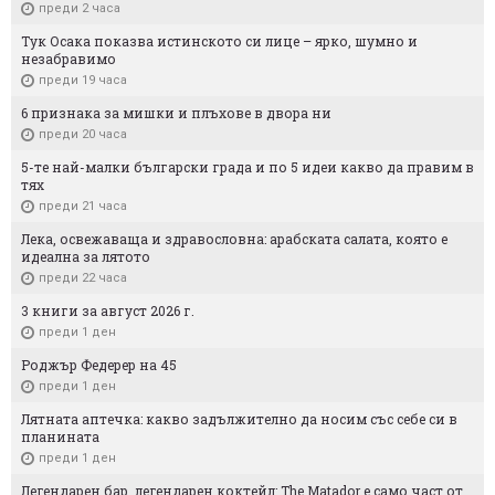
преди 2 часа
Тук Осака показва истинското си лице – ярко, шумно и
незабравимо
преди 19 часа
6 признака за мишки и плъхове в двора ни
преди 20 часа
5-те най-малки български градa и по 5 идеи какво да правим в
тях
преди 21 часа
Лека, освежаваща и здравословна: арабската салата, която е
идеална за лятото
преди 22 часа
3 книги за август 2026 г.
преди 1 ден
Роджър Федерер на 45
преди 1 ден
Лятната аптечка: какво задължително да носим със себе си в
планината
преди 1 ден
Легендарен бар, легендарен коктейл: The Matador е само част от