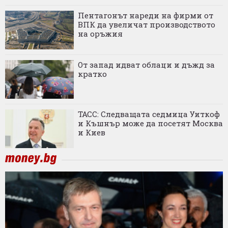
Пентагонът нареди на фирми от
ВПК да увеличат производството
на оръжия
От запад идват облаци и дъжд за
кратко
ТАСС: Следващата седмица Уиткоф
и Къшнър може да посетят Москва
и Киев