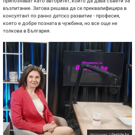
припознават като авторитет, който да дава съвети за
възпитание. Затова решава да се преквалифицира в
консултант по ранно детско развитие - професия,
която е добре позната в чужбина, но все още не
толкова в България.
Източник:
Lifestyle.bg