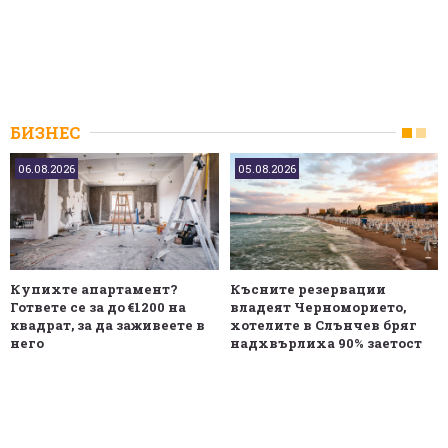
БИЗНЕС
06.08.2026
05.08.2026
Купихте апартамент?
Късните резервации
Гответе се за до €1200 на
владеят Черноморието,
квадрат, за да заживеете в
хотелите в Слънчев бряг
него
надхвърлиха 90% заетост