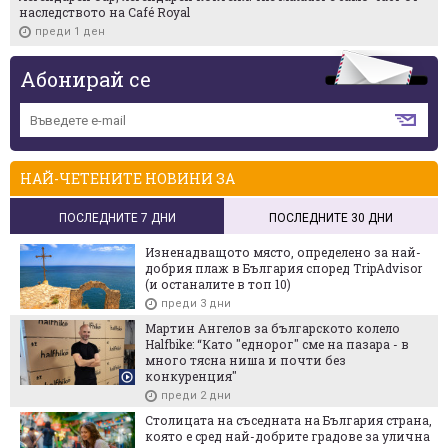
наследството на Café Royal
преди 1 ден
Абонирай се
НАЙ-ЧЕТЕНИТЕ НОВИНИ ЗА
ПОСЛЕДНИТЕ 7 ДНИ
ПОСЛЕДНИТЕ 30 ДНИ
Изненадващото място, определено за най-
добрия плаж в България според TripAdvisor
(и останалите в топ 10)
преди 3 дни
Мартин Ангелов за българското колело
Halfbike: “Като "еднорог" сме на пазара - в
много тясна ниша и почти без
конкуренция"
преди 2 дни
Столицата на съседната на България страна,
която е сред най-добрите градове за улична