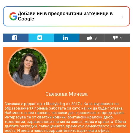
Добави ни в предпочитани източници в
→
Google
8
1
Снежана Мечева
Снежана е редактор в lifestyle.bg от 2017 г. Като журналист по
образование тя приема работата си като начин да бъде полезна.
Най-много в нея харесва, че всеки ден е различен от предходния.
Интересува се от светски новини, британски кралски двор,
технологии, здравословен начин на живот, мода и красота. Обича
дългите разходки, пълноценното време със семейството и новите
места. И винаги пише поздравителните картички в офиса.