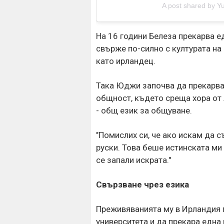
A post shared by Yu
На 16 години Белеза прекарва ед
свърже по-силно с културата на 
като ирландец.
Така Юджи започва да прекарва
общност, където среща хора от 
- общ език за общуване.
"Помислих си, че ако искам да с
руски. Това беше истинската ми 
се запали искрата."
Свързване чрез езика
Преживяванията му в Ирландия г
университета и да прекара една