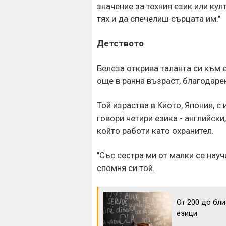
значение за техния език или ку
тях и да спечелиш сърцата им."
Детството
Белеза открива таланта си към 
още в ранна възраст, благодаре
Той израства в Киото, Япония, с
говори четири езика - английски
който работи като охранител.
"Със сестра ми от малки се науч
спомня си той.
От 200 до бли
езици