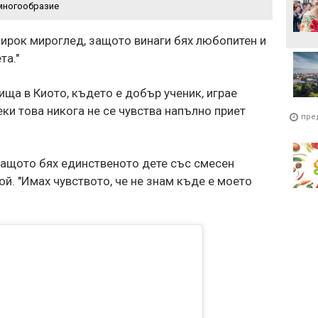
многообразие
широк мироглед, защото винаги бях любопитен и
та."
а в Киото, където е добър ученик, играе
ки това никога не се чувства напълно приет
пре
защото бях единственото дете със смесен
ой. "Имах чувството, че не знам къде е моето