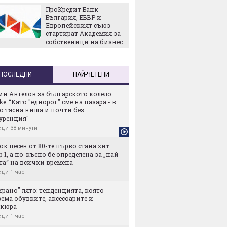
ПроКредит Банк
Стотиц
България, ЕБВР и
Мохаме
Европейският съюз
стартират Академия за
собственици на бизнес
ПОСЛЕДНИ
НАЙ-ЧЕТЕНИ
ин Ангелов за българското колело
ike: “Като "еднорог" сме на пазара - в
о тясна ниша и почти без
уренция"
ди 38 минути
ок песен от 80-те първо стана хит
 1, а по-късно бе определена за „най-
та“ на всички времена
ди 1 час
рано" лято: тенденцията, която
ема обувките, аксесоарите и
кюра
ди 1 час