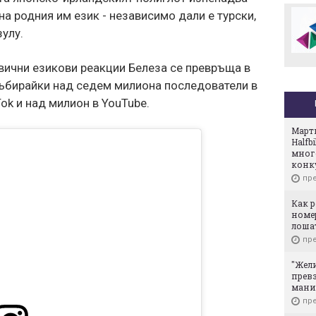
боклука в "Слатина",
срещнаха
на родния им език - независимо дали е турски,
"Подуяне" и "Изгрев"
ах в Турция
зулу.
Радев за обвиненията в
антисемитизъм:
Дадохме морален урок
вични езикови реакции Белеза се превръща в
на Европа
събирайки над седем милиона последователи в
Tok и над милион в YouTube.
Март
Halfb
мног
конк
пре
Как р
номер
лоша
пре
"Жели
превз
мани
пре