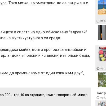
лтура. Така можеш моментално да се свържеш с
Испа
Леоно
пре
пре
езиците и силата на едно обикновено "здравей"
ние на мултикултурната си среда.
 ирландска майка, която преподава английски и
, ирландски, японски и испански, и японски баща,
пре
ихме да преминаваме от един език към друг",
замър
зо 900 - топ 10 на страните, които говорят най-много
пре