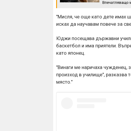
Впечатляващо 
"Мисля, че още като дете имах 
исках да научавам повече за све
Юджи посещава държавни училищ
баскетбол и има приятели. Въпре
като японец.
"Винаги ме наричаха чужденец, 
произход в училище", разказва т
място."