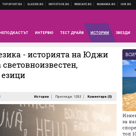
НЕПОДКАСТЪТ
ИНТЕРВЮ
ТЕСТ ДРАЙВ
ИСТОРИИ
ЗВЕЗДИ
 езика - историята на Юджи
ВСИЧ
а световноизвестен,
 езици
3
Истории
Прегледи: 1252
Коментари (
0
)
Изне
за на
споре
топ 1