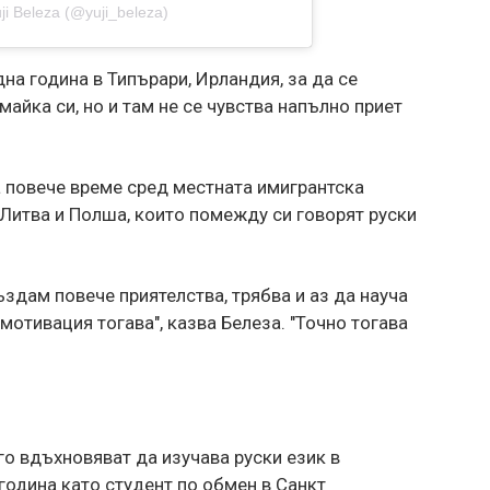
ji Beleza (@yuji_beleza)
на година в Типърари, Ирландия, за да се
майка си, но и там не се чувства напълно приет
 повече време сред местната имигрантска
Литва и Полша, които помежду си говорят руски
ъздам повече приятелства, трябва и аз да науча
мотивация тогава", казва Белеза. "Точно тогава
о вдъхновяват да изучава руски език в
 година като студент по обмен в Санкт