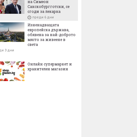
на Симеон
Сакскобургготски, се
сгоди за лекарка
преди 6 дни
Изненадващата
европейска държава,
обявена за най-доброто
място за живеене в
света
ди 3 дни
Онлайн супермаркет и
хранителен магазин