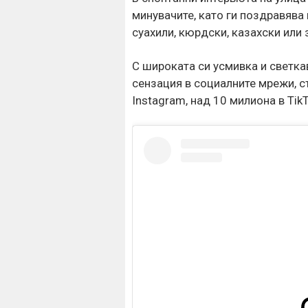
Стотици по
минувачите, като ги поздравява 
Мохамед Сал
суахили, кюрдски, казахски или 
С широката си усмивка и светка
сензация в социалните мрежи, 
Instagram, над 10 милиона в Tik