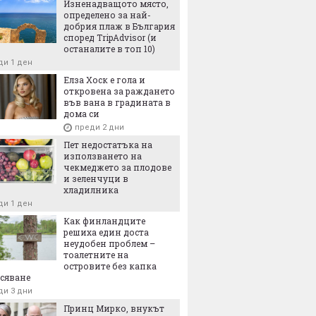
Изненадващото място,
определено за най-
нската престолонаследница принцеса
добрия плаж в България
р, каквато не сме я виждали досега
според TripAdvisor (и
ди 5 часа
останалите в топ 10)
ди 1 ден
Елза Хоск е гола и
откровена за раждането
във вана в градината в
дома си
преди 2 дни
Пет недостатъка на
използването на
чекмеджето за плодове
и зеленчуци в
хладилника
ди 1 ден
Как финландците
решиха един доста
неудобен проблем –
тоалетните на
островите без капка
сяване
ди 3 дни
Принц Мирко, внукът