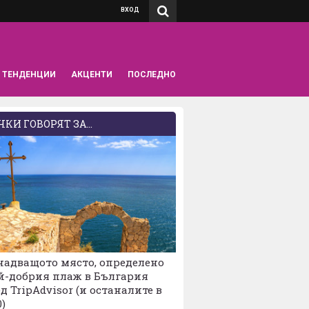
ВХОД
ТЕНДЕНЦИИ
АКЦЕНТИ
ПОСЛЕДНО
КИ ГОВОРЯТ ЗА...
надващото място, определено
й-добрия плаж в България
д TripAdvisor (и останалите в
0)