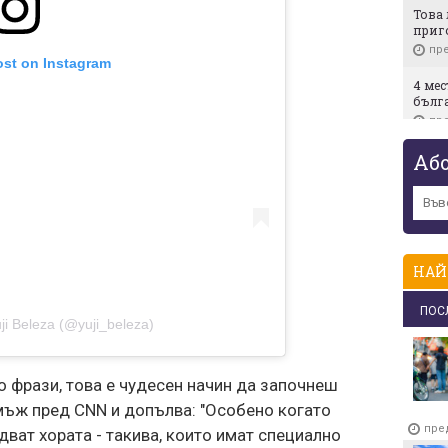
Това 
приг
пре
ost on Instagram
4 мес
бълг
пре
Ето г
Аб
под 
пре
Повеч
какво
Монр
НАЙ
пре
ПОС
Днес 
ji Beleza (@yuji_beleza)
свър
пре
 фрази, това е чудесен начин да започнеш
След 
обвин
мъж пред CNN и допълва: "Особено когато
най-
пре
дват хората - такива, които имат специално
пре