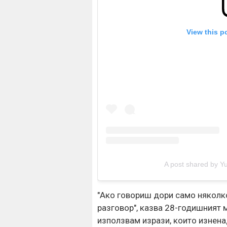
View this p
A post shared by Yu
"Ако говориш дори само няколко
разговор", казва 28-годишният 
използвам изрази, които изнена