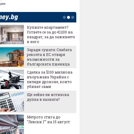
ции
Купихте апартамент?
Левски
Гответе се за до €1200 на
съвсем
квадрат, за да заживеете
орбита
в него
Кайрат
Заради сушата: Слабата
Смут в 
реколта в ЕС отваря
възможности за
българската пшеница
Сделка за $100 милиона
Трудни
въоръжава Украйна с
ЦСКА - 
хиляди дронове, които
Макаби
убиват сами
Ще зейне ли истинска
ЦСКА в
дупка в хазната?
първат
отстра
Макаби
Метрото стига до
Левски 
"Левски Г" на 15 август
голмай
конфер
размин