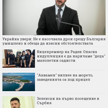
Украйна увери: Не е насочвала дрон срещу България
умишлено и обеща да изясни обстоятелствата
Вицепремиер на Радев: Опасна
индулгенция е да наричаме "деца"
малолетни садисти
"Аквамен" вилнее на морето,
заведенията са под прицел
Зеленски на първо посещение в
Сърбия