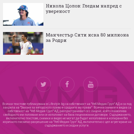
Никола Цолов: Гледам напред с
увереност
Манчестър Сити иска 80 милиона
за Родри
Всички текстове публикувани в Lifestyle.bg са собственост на "Уеб Медия Груп" АД и са под
закрила на "Закона за авторското право и сродните му права". Всички снимки и видеа са
собственост на "Уеб Медия Груп" АД, разпространяват се с лиценз, който позволява
свободното им ползване или се използват на база лицензионни договори. Съдържанието,
включително текстове, снимки и видео не могат да бъдат използвани и копирани без
изричното писмено разрешение на "Уеб Медия Груп" АД, включително с цел агрегиране на
съдържанието и сходни услуги.