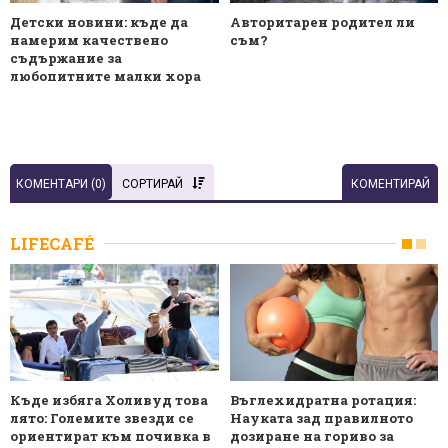
Детски новини: къде да
Авторитарен родител ли
намерим качествено
съм?
съдържание за
любопитните малки хора
КОМЕНТАРИ (
0
)
СОРТИРАЙ
КОМЕНТИРАЙ
LIFECAFÉ
Къде избяга Холивуд това
Въглехидратна ротация:
лято: Големите звезди се
Науката зад правилното
ориентират към почивка в
дозиране на гориво за