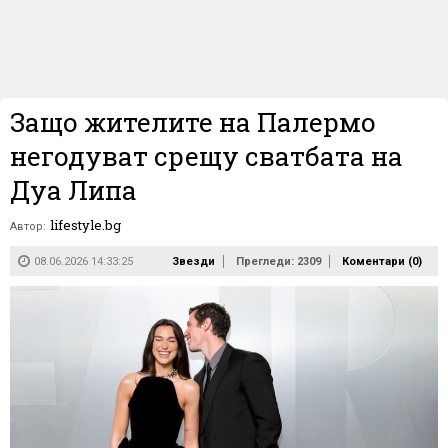
Защо жителите на Палермо
негодуват срещу сватбата на
Дуа Липа
lifestyle.bg
Автор:
08.06.2026 14:33:25
Звезди
Прегледи: 2309
Коментари (
0
)