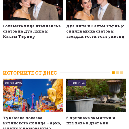
Голямата луда италианска
Дуа Липа и Калъм Търнър:
сватба на Дуа Липа и
сицилианска сватба и
Калъм Търнър
звездни гости този уикенд
ИСТОРИИТЕ ОТ ДНЕС
08.08.2026
08.08.2026
Тук Осака показва
6 признака за мишки и
истинското си лице – ярко,
плъхове в двора ни
шумно и незабравимо