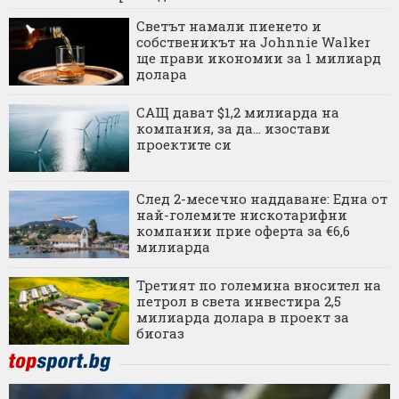
Светът намали пиенето и
собственикът на Johnnie Walker
ще прави икономии за 1 милиард
долара
САЩ дават $1,2 милиарда на
компания, за да... изостави
проектите си
След 2-месечно наддаване: Една от
най-големите нискотарифни
компании прие оферта за €6,6
милиарда
Третият по големина вносител на
петрол в света инвестира 2,5
милиарда долара в проект за
биогаз