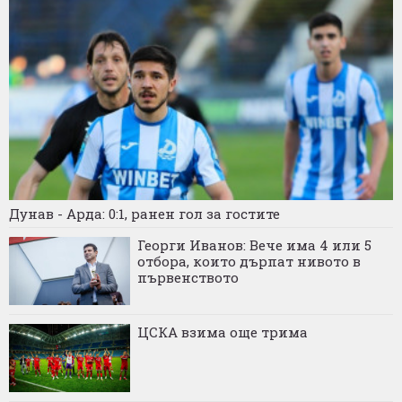
Дунав - Арда: 0:1, ранен гол за гостите
Георги Иванов: Вече има 4 или 5
отбора, които дърпат нивото в
първенството
ЦСКА взима още трима