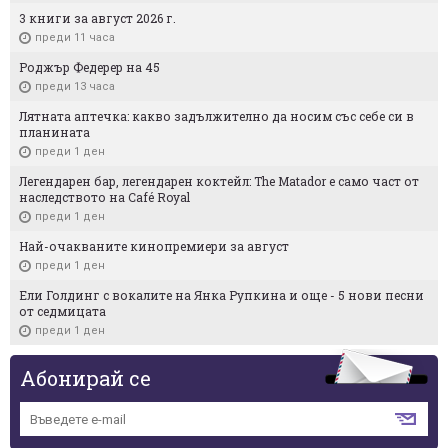
3 книги за август 2026 г.
преди 11 часа
Роджър Федерер на 45
преди 13 часа
Лятната аптечка: какво задължително да носим със себе си в
планината
преди 1 ден
Легендарен бар, легендарен коктейл: The Matador е само част от
наследството на Café Royal
преди 1 ден
Най-очакваните кинопремиери за август
преди 1 ден
Ели Голдинг с вокалите на Янка Рупкина и още - 5 нови песни
от седмицата
преди 1 ден
Абонирай се