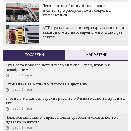
Пентагонът обвини бивш военен
министър в разкриване на секретна
информация
АПИ пусна нова заповед за движението на
камионите по натоварените пътища през
август
ПОСЛЕДНИ
НАЙ-ЧЕТЕНИ
Тук Осака показва истинското си лице – ярко, шумно и
незабравимо
преди 6 часа
6 признака за мишки и плъхове в двора ни
преди 7 часа
5-те най-малки български градa и по 5 идеи какво да правим в
тях
преди 8 часа
Лека, освежаваща и здравословна: арабската салата, която е
идеална за лятото
преди 9 часа