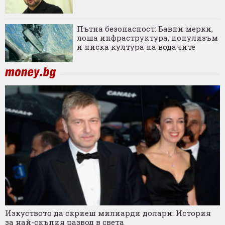
Пътна безопасност: Бавни мерки,
лоша инфраструктура, популизъм
и ниска култура на водачите
Изкуството да скриеш милиарди долари: История
за най-скъпия развод в света