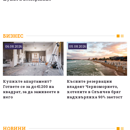
БИЗНЕС
06.08.2026
05.08.2026
Купихте апартамент?
Късните резервации
Гответе се за до €1200 на
владеят Черноморието,
квадрат, за да заживеете в
хотелите в Слънчев бряг
него
надхвърлиха 90% заетост
НОВИНИ