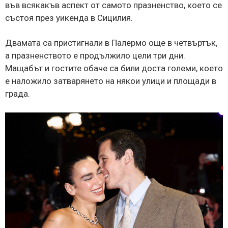
във всякакъв аспект от самото празненство, което се
състоя през уикенда в Сицилия.
Двамата са пристигнали в Палермо още в четвъртък,
а празненството е продължило цели три дни.
Мащабът и гостите обаче са били доста големи, което
е наложило затварянето на някои улици и площади в
града.