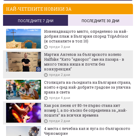
НАЙ-ЧЕТЕНИТЕ НОВИНИ ЗА
ПОСЛЕДНИТЕ 7 ДНИ
ПОСЛЕДНИТЕ 30 ДНИ
Изненадващото място, определено за най-
добрия плаж в България според TripAdvisor
(и останалите в топ 10)
преди 3 дни
Мартин Ангелов за българското колело
Halfbike: “Като "еднорог" сме на пазара - в
много тясна ниша и почти без
конкуренция"
преди 2 дни
Столицата на съседната на България страна,
която е сред най-добрите градове за улична
храна в света
преди 4 дни
Как рок песен от 80-те първо стана хит
номер 1, а по-късно бе определена за „най-
лошата“ на всички времена
преди 2 дни
4 места с лечебна кал и луга по българското
Черноморие