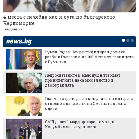
4 места с лечебна кал и луга по българското
Черноморие
Тенденции
Румен Радев: Неидентифициран дрон се
разби в България, на 100 метра от границата
с Румъния
Непросветените и малодушните имат
привилегията да са мнозинство в
демокрацията
Главчев отрече да е в конфликт на интереси
относно възложени на Сметната палата
одити
САЩ дават 1 млрд. долара помощ на
Колумбия за сигурността