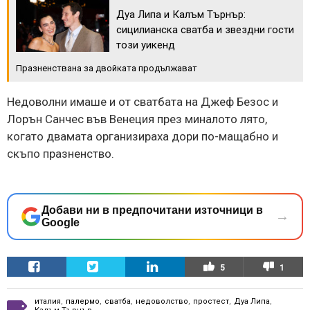
Дуа Липа и Калъм Търнър:
сицилианска сватба и звездни гости
този уикенд
Празненствана за двойката продължават
Недоволни имаше и от сватбата на Джеф Безос и
Лорън Санчес във Венеция през миналото лято,
когато двамата организираха дори по-мащабно и
скъпо празненство.
Добави ни в предпочитани източници в
→
Google
5
1
италия
,
палермо
,
сватба
,
недоволство
,
простест
,
Дуа Липа
,