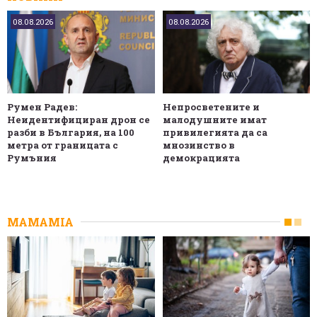
08.08.2026
08.08.2026
Румен Радев:
Непросветените и
Неидентифициран дрон се
малодушните имат
разби в България, на 100
привилегията да са
метра от границата с
мнозинство в
Румъния
демокрацията
MAMAMIA