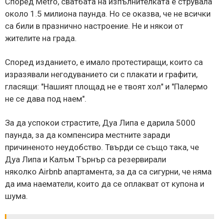
Според Metro, сватбата на изпълнителката е струвала
около 1.5 милиона паунда. Но се оказва, че не всички
са били в празнично настроение. Не и някои от
жителите на града.
Според изданието, е имало протестиращи, които са
изразявали негодуванието си с плакати и графити,
гласящи: "Нашият площад не е твоят хол" и "Палермо
не се дава под наем".
За да успокои страстите, Дуа Липа е дарила 5000
паунда, за да компенсира местните заради
причиненото неудобство. Твърди се също така, че
Дуа Липа и Калъм Търнър са резервирали
няколко Airbnb апартамента, за да са сигурни, че няма
да има наематели, които да се оплакват от купона и
шума.