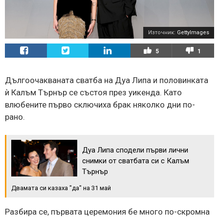
Източник:
GettyImages
5
1
Дългоочакваната сватба на Дуа Липа и половинката
ѝ Калъм Търнър се състоя през уикенда. Като
влюбените първо сключиха брак няколко дни по-
рано.
Дуа Липа сподели първи лични
снимки от сватбата си с Калъм
Търнър
Двамата си казаха "да" на 31 май
Разбира се, първата церемония бе много по-скромна