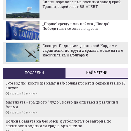
Силни взривове във военния завод край
Трявна, задействат BG-ALERT
„Порше“ срещу полицейска „Шкода“:
Победителят се оказа в ареста
Експерт: Падналият дрон край Кардам е
украински, но друга държава може да го е
насочила към България
ПОСЛЕДНИ
НАЙ-ЧЕТЕНИ
5-те зодии, които ще имат най-голям късмет в седмицата до 16
август
преди 18 минути
Мастихата - гръцкото "чудо", което да опитаме в различни
форми
преди 43 минути
Почина бащата на Лео Меси: футболистът се завърна по
спешност в родния си град в Аржентина