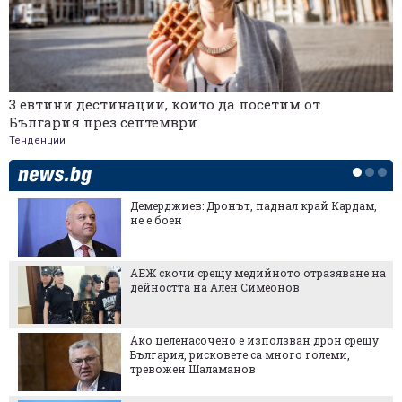
3 евтини дестинации, които да посетим от
България през септември
Тенденции
Демерджиев: Дронът, паднал край Кардам,
не е боен
АЕЖ скочи срещу медийното отразяване на
дейността на Ален Симеонов
Ако целенасочено е използван дрон срещу
България, рисковете са много големи,
тревожен Шаламанов