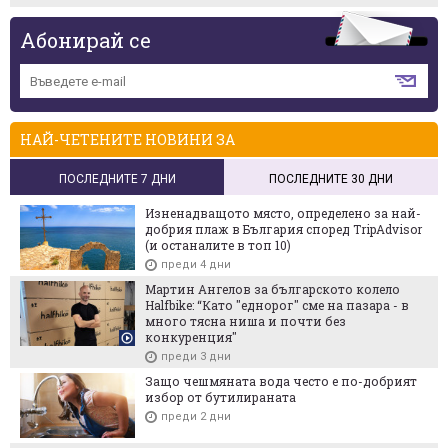
Абонирай се
НАЙ-ЧЕТЕНИТЕ НОВИНИ ЗА
ПОСЛЕДНИТЕ 7 ДНИ
ПОСЛЕДНИТЕ 30 ДНИ
Изненадващото място, определено за най-
добрия плаж в България според TripAdvisor
(и останалите в топ 10)
преди 4 дни
Мартин Ангелов за българското колело
Halfbike: “Като "еднорог" сме на пазара - в
много тясна ниша и почти без
конкуренция"
преди 3 дни
Защо чешмяната вода често е по-добрият
избор от бутилираната
преди 2 дни