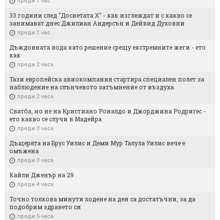
преди 1 час
33 години след "Досиетата X" - как изглеждат и с какво се
занимават днес Джилиан Андерсън и Дейвид Духовни
преди 1 час
Дъждовната вода като решение срещу екстремните жеги - ето
как
преди 2 часа
Тази европейска авиокомпания стартира специален полет за
наблюдение на слънчевото затъмнение от въздуха
преди 2 часа
Сватба, но не на Кристиано Роналдо и Джорджина Родригес -
ето какво се случи в Мадейра
преди 3 часа
Дъщерята на Брус Уилис и Деми Мур Талула Уилис вече е
омъжена
преди 3 часа
Кайли Дженър на 29
преди 4 часа
Точно толкова минути ходене на ден са достатъчни, за да
подобрим здравето си
преди 5 часа