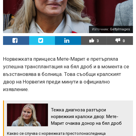
Източник:
GettyImages
3
0
Норвежката принцеса Мете-Марит е претърпяла
успешна трансплантация на бял дроб и в момента се
възстановява в болница. Това съобщи кралският
двор на Норвегия преди минути в официално
изявление.
Тежка диагноза разтърси
норвежкия кралски двор: Мете-
Марит очаква донор на бял дроб
Какво се случва с норвежката престолонаследница