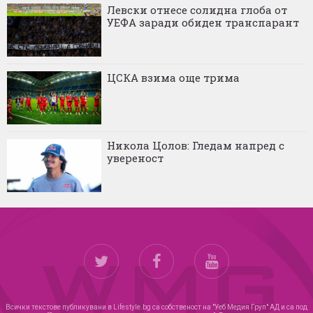
Левски отнесе солидна глоба от
УЕФА заради обиден транспарант
ЦСКА взима още трима
Никола Цолов: Гледам напред с
увереност
Всички текстове публикувани в Lifestyle.bg са собственост на "Уеб Медия Груп" АД и са под