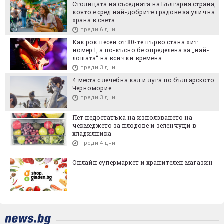
Столицата на съседната на България страна,
която е сред най-добрите градове за улична
храна в света
преди 6 дни
Как рок песен от 80-те първо стана хит
номер 1, а по-късно бе определена за „най-
лошата“ на всички времена
преди 3 дни
4 места с лечебна кал и луга по българското
Черноморие
преди 3 дни
Пет недостатъка на използването на
чекмеджето за плодове и зеленчуци в
хладилника
преди 4 дни
Онлайн супермаркет и хранителен магазин