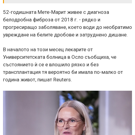
52-годишната Мете-Марит живее с диагноза
белодробна фиброза от 2018 г. - рядко и
прогресиращо заболяване, което води до необратимо
увреждане на белите дробове и затруднено дишане.
В началото на този месец лекарите от
Университетската болница в Осло съобщиха, че
състоянието ѝ се е влошило рязко и без
трансплантация тя вероятно би имала по-малко от
година живот, пишат Reuters.