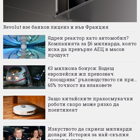
Revolut взе банков лиценз и във Франция
Ядрен реактор като автомобил?
Компанията за $6 милиарда, която
иска да превърне АЕЦ в масов
продукт
€3 милиона бонуси: Водещ
европейски жп превозвач
"поощрява" ръководството си при...
65% точност на влаковете
Защо китайските прахосмукачки
роботи скоро може рязко да
поевтинеят
Изкуството да скриеш милиарди
долари: История за най-скъпия