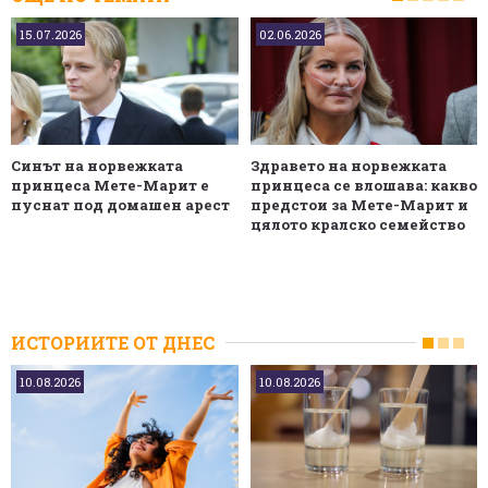
15.07.2026
02.06.2026
Синът на норвежката
Здравето на норвежката
принцеса Мете-Марит е
принцеса се влошава: какво
пуснат под домашен арест
предстои за Мете-Марит и
цялото кралско семейство
ИСТОРИИТЕ ОТ ДНЕС
10.08.2026
10.08.2026