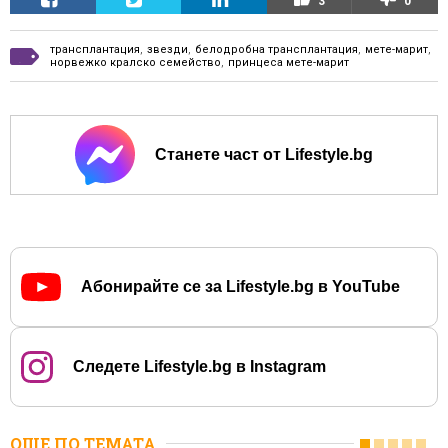
3
0
трансплантация
,
звезди
,
белодробна трансплантация
,
мете-марит
,
норвежко кралско семейство
,
принцеса мете-марит
Станете част от Lifestyle.bg
Абонирайте се за Lifestyle.bg в YouTube
Следете Lifestyle.bg в Instagram
ОЩЕ ПО ТЕМАТА