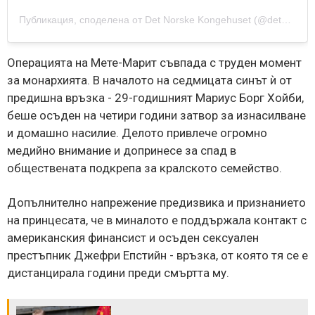
Публикация, споделена от Det Norske Kongehuset (@detnorskekongehus)
Операцията на Мете-Марит съвпада с труден момент
за монархията. В началото на седмицата синът ѝ от
предишна връзка - 29-годишният Мариус Борг Хойби,
беше осъден на четири години затвор за изнасилване
и домашно насилие. Делото привлече огромно
медийно внимание и допринесе за спад в
обществената подкрепа за кралското семейство.
Допълнително напрежение предизвика и признанието
на принцесата, че в миналото е поддържала контакт с
американския финансист и осъден сексуален
престъпник Джефри Епстийн - връзка, от която тя се е
дистанцирала години преди смъртта му.