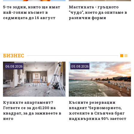
5-те зодии, които ще имат
Мастихата - гръцкото
най-голям късмет в
"чудо", което да опитаме в
седмицата до 16 август
различни форми
БИЗНЕС
06.08.2026
05.08.2026
Купихте апартамент?
Късните резервации
Гответе се за до €1200 на
владеят Черноморието,
квадрат, за да заживеете в
хотелите в Слънчев бряг
него
надхвърлиха 90% заетост