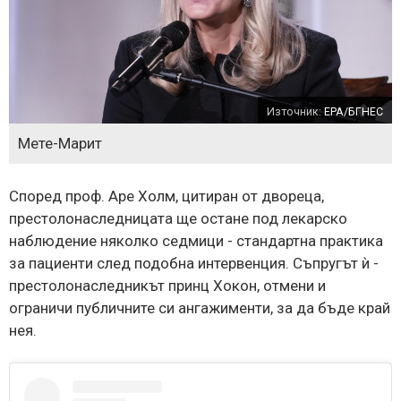
Източник:
EPA/БГНЕС
Мете-Марит
Според проф. Аре Холм, цитиран от двореца,
престолонаследницата ще остане под лекарско
наблюдение няколко седмици - стандартна практика
за пациенти след подобна интервенция. Съпругът ѝ -
престолонаследникът принц Хокон, отмени и
ограничи публичните си ангажименти, за да бъде край
нея.