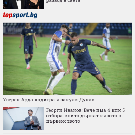
развод в света
Уверен Арда надигра и занули Дунав
Георги Иванов: Вече има 4 или 5
отбора, които дърпат нивото в
първенството