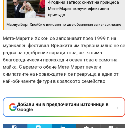
4 години затвор: синът на принцеса
Мете-Марит получи ефективна
присъда
Мариус Борг Хьойби е виновен по две обвинения за изнасилване
Мете-Марит и Хокон се запознават през 1999 г. на
музикален фестивал. Връзката им първоначално не се
радва на одобрение заради това, че тя няма
благороднически произход и освен това е самотна
майка. С времето обаче Мете-Марит печели
симпатиите на норвежците и се превръща в една от
най-обичаните фигури в кралското семейство.
Добави ни в предпочитани източници в
→
Google