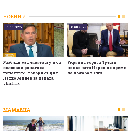
НОВИНИ
10.08.2026
10.08.2026
Разбили са главата му и са
Украйна гори, а Тръмп
ползвали раната за
нехае като Нерон по време
пепелник - говори съдия
на пожара в Рим
Петко Минев за децата
убийци
MAMAMIA