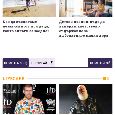
Как да възпитаме
Детски новини: къде да
независимост при деца,
намерим качествено
които винаги са заедно?
съдържание за
любопитните малки хора
КОМЕНТАРИ (
0
)
СОРТИРАЙ
КОМЕНТИРАЙ
LIFECAFÉ