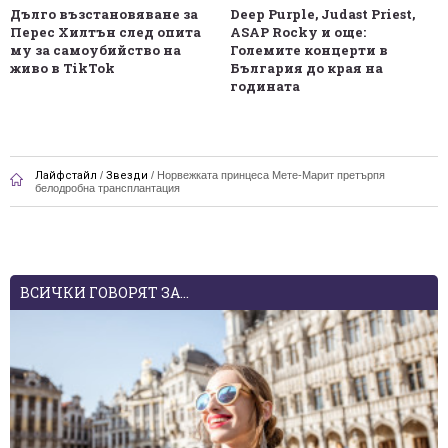
Дълго възстановяване за
Deep Purple, Judast Priest,
Перес Хилтън след опита
ASAP Rocky и още:
му за самоубийство на
Големите концерти в
живо в TikTok
България до края на
годината
Лайфстайл
/
Звезди
/
Норвежката принцеса Мете-Марит претърпя
белодробна трансплантация
ВСИЧКИ ГОВОРЯТ ЗА...