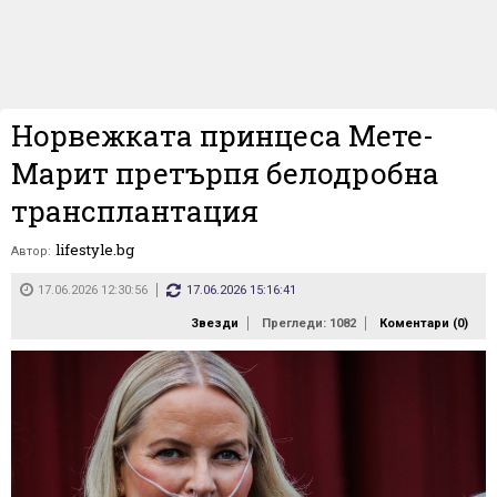
Норвежката принцеса Мете-
Марит претърпя белодробна
трансплантация
lifestyle.bg
Автор:
17.06.2026 12:30:56
17.06.2026 15:16:41
Звезди
Прегледи: 1082
Коментари (
0
)