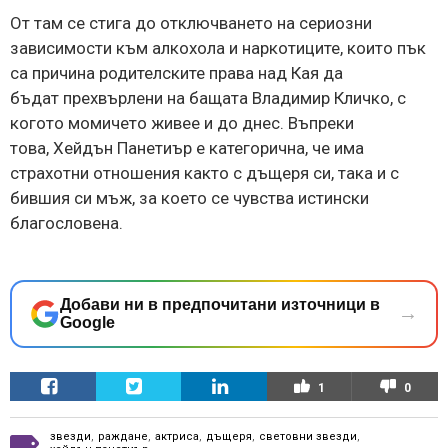
От там се стига до отключването на сериозни
зависимости към алкохола и наркотиците, които пък
са причина родителските права над Кая да
бъдат прехвърлени на бащата Владимир Кличко, с
когото момичето живее и до днес. Въпреки
това, Хейдън Панетиър е категорична, че има
страхотни отношения както с дъщеря си, така и с
бившия си мъж, за което се чувства истински
благословена.
Добави ни в предпочитани източници в
→
Google
1
0
звезди
,
раждане
,
актриса
,
дъщеря
,
световни звезди
,