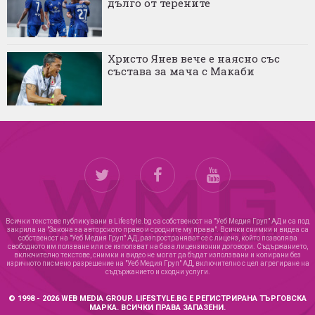
дълго от терените
Христо Янев вече е наясно със
състава за мача с Макаби
Всички текстове публикувани в Lifestyle.bg са собственост на "Уеб Медия Груп" АД и са под
закрила на "Закона за авторското право и сродните му права". Всички снимки и видеа са
собственост на "Уеб Медия Груп" АД, разпространяват се с лиценз, който позволява
свободното им ползване или се използват на база лицензионни договори. Съдържанието,
включително текстове, снимки и видео не могат да бъдат използвани и копирани без
изричното писмено разрешение на "Уеб Медия Груп" АД, включително с цел агрегиране на
съдържанието и сходни услуги.
© 1998 - 2026 WEB MEDIA GROUP. LIFESTYLE.BG Е РЕГИСТРИРАНА ТЪРГОВСКА
МАРКА. ВСИЧКИ ПРАВА ЗАПАЗЕНИ.