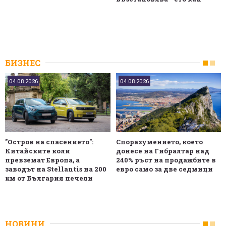
БИЗНЕС
04.08.2026
04.08.2026
"Остров на спасението":
Споразумението, което
Китайските коли
донесе на Гибралтар над
превземат Европа, а
240% ръст на продажбите в
заводът на Stellantis на 200
евро само за две седмици
км от България печели
НОВИНИ