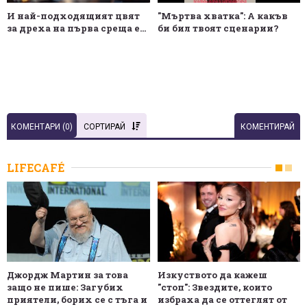
И най-подходящият цвят
"Мъртва хватка": А какъв
за дреха на първа среща е...
би бил твоят сценарии?
КОМЕНТАРИ (
0
)
СОРТИРАЙ
КОМЕНТИРАЙ
LIFECAFÉ
Джордж Мартин за това
Изкуството да кажеш
защо не пише: Загубих
"стоп": Звездите, които
приятели, борих се с тъга и
избраха да се оттеглят от