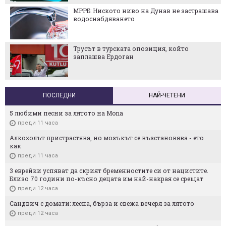
МРРБ: Ниското ниво на Дунав не застрашава
водоснабдяването
Трусът в турската опозиция, който
заплашва Ердоган
ПОСЛЕДНИ
НАЙ-ЧЕТЕНИ
5 любими песни за лятото на Mona
преди 11 часа
Алкохолът пристрастява, но мозъкът се възстановява - ето
как
преди 11 часа
3 еврейки успяват да скрият бременностите си от нацистите.
Близо 70 години по-късно децата им най-накрая се срещат
преди 12 часа
Сандвич с домати: лесна, бърза и свежа вечеря за лятото
преди 12 часа