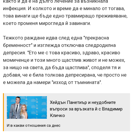
както и да е на дълго лечение за възникнала
инфекция. И колкото и време да е минало от тогава,
това винаги ще бъде едно травмиращо преживяване,
което променя мирогледа й завинаги.
Тежкото раждане идва след една "прекрасна
бременност" и изглежда отключва следродилна
депресия. "Ето ме с това красиво, здраво, красиво
момиченце и този много щастлив живот и не можех,
за нищо на света, да бъда щастлива", споделя тя и
добавя, че е била толкова депресирана, че просто не
е можела да намери "изход от тъмнината".
Хейдън Панетиър и неудобните
въпроси за връзката й с Владимир
Кличко
И в какви отношения са днес