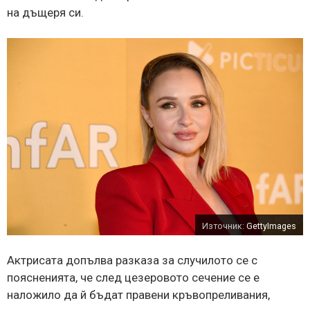
на дъщеря си.
Източник:
GettyImages
Актрисата допълва разказа зa случилото се с
поясненията, че след цезеровото сечение се е
наложило да й бъдат правени кръвопреливания,