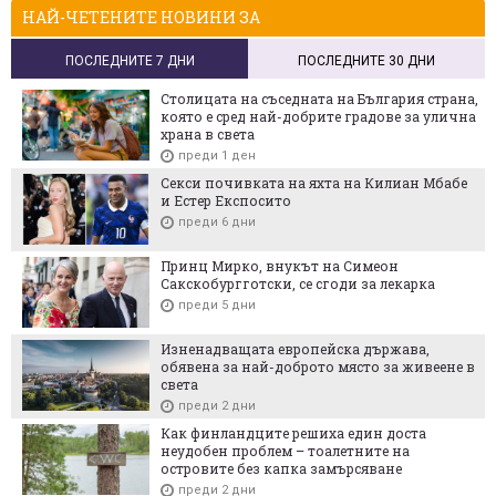
НАЙ-ЧЕТЕНИТЕ НОВИНИ ЗА
ПОСЛЕДНИТЕ 7 ДНИ
ПОСЛЕДНИТЕ 30 ДНИ
Столицата на съседната на България страна,
която е сред най-добрите градове за улична
храна в света
преди 1 ден
Секси почивката на яхта на Килиан Мбабе
и Естер Експосито
преди 6 дни
Принц Мирко, внукът на Симеон
Сакскобургготски, се сгоди за лекарка
преди 5 дни
Изненадващата европейска държава,
обявена за най-доброто място за живеене в
света
преди 2 дни
Как финландците решиха един доста
неудобен проблем – тоалетните на
островите без капка замърсяване
преди 2 дни