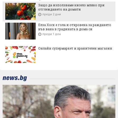
Защо да използваме кисело мляко при
отглеждането на домати
преди 2 дни
Елза Хоск е гола и откровена за раждането
във вана в градината в дома си
преди 1 ден
Онлайн супермаркет и хранителен магазин