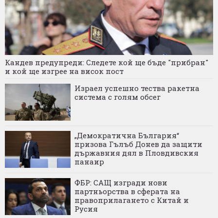
Кандев предупреди: Следете кой ще бъде "прибран"
и кой ще изгрее на висок пост
Израел успешно тества ракетна
система с голям обсег
„Демократична България“
призова Гълъб Донев да защити
държавния дял в Пловдивския
панаир
ФБР: САЩ изгради нови
партньорства в сферата на
правоприлагането с Китай и
Русия