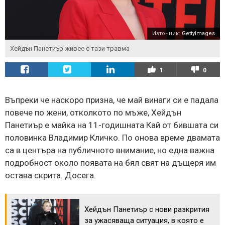
Източник:
GettyImages
Хейдън Панетиър живее с тази травма
1
0
Въпреки че наскоро призна, че май винаги си е падала
повече по жени, отколкото по мъже, Хейдън
Панетиър е майка на 11-годишната Кай от бившата си
половинка Владимир Кличко. По онова време двамата
са в центъра на публичното внимание, но една важна
подробност около появата на бял свят на дъщеря им
остава скрита. Досега.
Хейдън Панетиър с нови разкрития
за ужасяваща ситуация, в която е