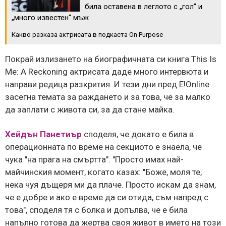
била оставена в леглото с „гол“ и
„много известен“ мъж
Какво разказа актрисата в подкаста On Purpose
Покрай излизането на биографичната си книга This Is
Me: A Reckoning актрисата даде много интервюта и
направи редица разкрития. И тези дни пред Е!Online
засегна темата за раждането и за това, че за малко
да заплати с живота си, за да стане майка.
Хейдън Панетиър
споделя, че докато е била в
операционната по време на секциото е знаела, че
чука "на прага на смъртта". "Просто имах най-
майчинския момент, когато казах: "Боже, моля те,
нека чуя дъщеря ми да плаче. Просто искам да знам,
че е добре и ако е време да си отида, съм напред с
това", споделя тя с болка и допълва, че е била
напълно готова да жертва своя живот в името на този