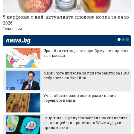
5 парфюма с най-актуалната плодова нотка за лято
2026
Тенденции
Иран бил готов да отвори Ормузкия проток
за 4 месеца
Марк Рюте призова за повече ракети за ПВО
отбраната на Украйна
Учен обясни защо сме се разминали с
горещите вълни
Съдът на ЕС допусна забрана на сигналите
за полицейски проверки в Waze и други
приложения