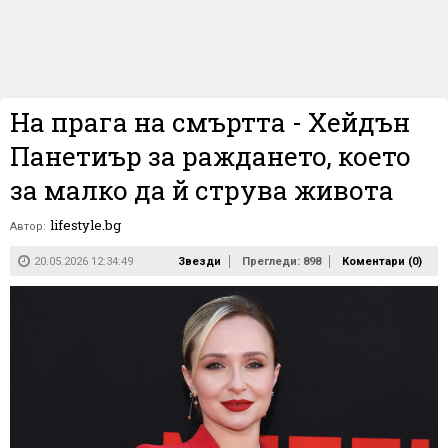
На прага на смъртта - Хейдън
Панетиър за раждането, което
за малко да й струва живота
lifestyle.bg
Автор:
20.05.2026 12:34:49
Звезди
Прегледи: 898
Коментари (
0
)