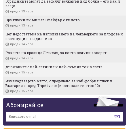
Горещините могат да засилят всякакъв вид болка – ето как и
защо
преди 13 часа
Приключи ли Мишел Пфайфър с киното
преди 13 часа
Пет недостатъка на използването на чекмеджето за плодове и
зеленчуци в хладилника
преди 14 часа
Роклята на кралица Летисия, за която всички говорят
преди 14 часа
Държавите с най-евтиния и най-скъпия ток в света
преди 15 часа
Изненадващото място, определено за най-добрия плаж в
България според TripAdvisor (и останалите в топ 10)
преди 15 часа
Абонирай се