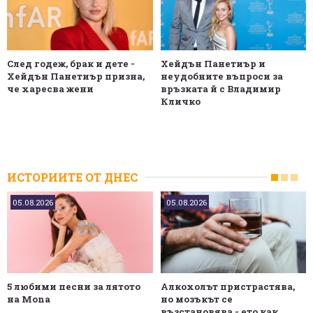
След годеж, брак и дете -
Хейдън Панетиър и
Хейдън Панетиър призна,
неудобните въпроси за
че харесва жени
връзката й с Владимир
Кличко
ИСТОРИИТЕ ОТ ДНЕС
05.08.2026
05.08.2026
5 любими песни за лятото
Алкохолът пристрастява,
на Mona
но мозъкът се
възстановява - ето как