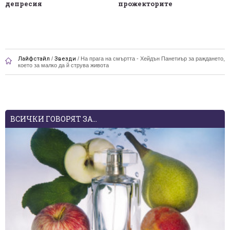
депресия
прожекторите
Лайфстайл
/
Звезди
/
На прага на смъртта - Хейдън Панетиър за раждането,
което за малко да й струва живота
ВСИЧКИ ГОВОРЯТ ЗА...