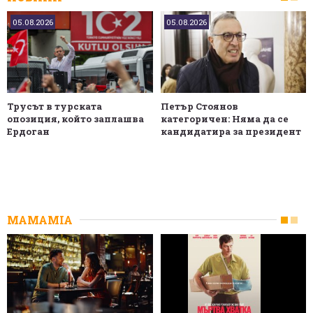
05.08.2026
05.08.2026
Трусът в турската
Петър Стоянов
опозиция, който заплашва
категоричен: Няма да се
Ердоган
кандидатира за президент
MAMAMIA