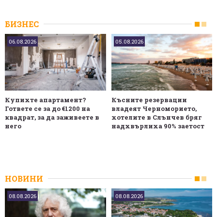
БИЗНЕС
06.08.2026
05.08.2026
Купихте апартамент?
Късните резервации
Гответе се за до €1200 на
владеят Черноморието,
квадрат, за да заживеете в
хотелите в Слънчев бряг
него
надхвърлиха 90% заетост
НОВИНИ
08.08.2026
08.08.2026