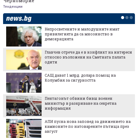
Черноморие
Тенденции
Непросветените и малодушните имат
привилегията да са мнозинство в
демокрацията
Главчев отрече да е в конфликт на интереси
относно възложени на Сметната палата
одити
САЩ дават 1 млрд. долара помощ на
Колумбия за сигурността
Пентагонът обвини бивш военен
министър в разкриване на секретна
информация
АПИ пусна нова заповед за движението на
камионите по натоварените пътища през
август