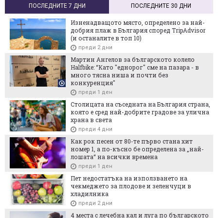
ПОСЛЕДНИТЕ 7 ДНИ
ПОСЛЕДНИТЕ 30 ДНИ
Изненадващото място, определено за най-
добрия плаж в България според TripAdvisor
(и останалите в топ 10)
преди 2 дни
Мартин Ангелов за българското колело
Halfbike: “Като "еднорог" сме на пазара - в
много тясна ниша и почти без
конкуренция"
преди 1 ден
Столицата на съседната на България страна,
която е сред най-добрите градове за улична
храна в света
преди 4 дни
Как рок песен от 80-те първо стана хит
номер 1, а по-късно бе определена за „най-
лошата“ на всички времена
преди 1 ден
Пет недостатъка на използването на
чекмеджето за плодове и зеленчуци в
хладилника
преди 2 дни
4 места с лечебна кал и луга по българското