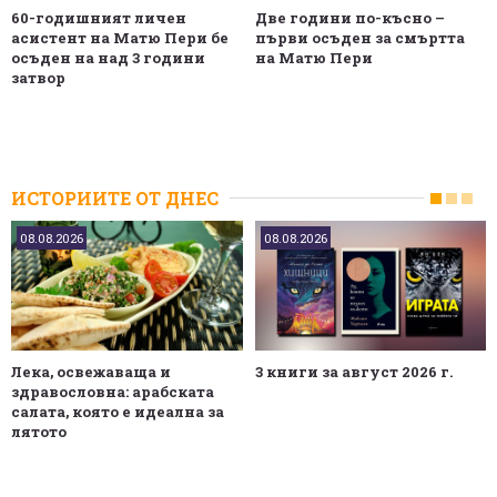
60-годишният личен
Две години по-късно –
асистент на Матю Пери бе
първи осъден за смъртта
осъден на над 3 години
на Матю Пери
затвор
ИСТОРИИТЕ ОТ ДНЕС
08.08.2026
08.08.2026
Лека, освежаваща и
3 книги за август 2026 г.
здравословна: арабската
салата, която е идеална за
лятото