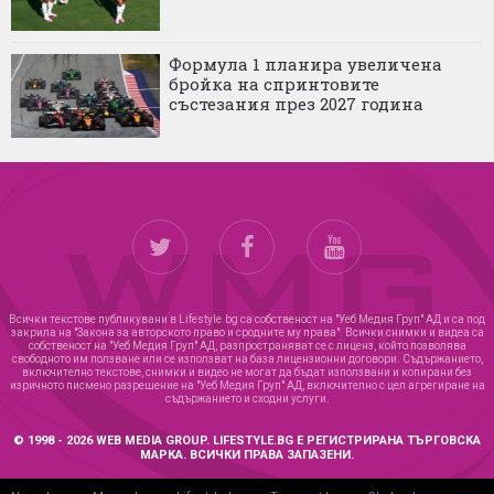
Формула 1 планира увеличена
бройка на спринтовите
състезания през 2027 година
Всички текстове публикувани в Lifestyle.bg са собственост на "Уеб Медия Груп" АД и са под
закрила на "Закона за авторското право и сродните му права". Всички снимки и видеа са
собственост на "Уеб Медия Груп" АД, разпространяват се с лиценз, който позволява
свободното им ползване или се използват на база лицензионни договори. Съдържанието,
включително текстове, снимки и видео не могат да бъдат използвани и копирани без
изричното писмено разрешение на "Уеб Медия Груп" АД, включително с цел агрегиране на
съдържанието и сходни услуги.
© 1998 - 2026 WEB MEDIA GROUP. LIFESTYLE.BG Е РЕГИСТРИРАНА ТЪРГОВСКА
МАРКА. ВСИЧКИ ПРАВА ЗАПАЗЕНИ.