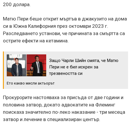
200 долара.
Матю Пери беше открит мъртъв в джакузито на дома
си в Южна Калифорния през октомври 2023 г.
Разследването установи, че причината за смъртта са
острите ефекти на кетамина.
Защо Чарли Шийн смята, че Матю
Пери не е бил искрен за
трезвеността си
Ето какво мисли актьорът
Прокурорите настояваха за присъда от две години и
половина затвор, докато адвокатите на Флеминг
поискаха значително по-леко наказание - три месеца
затвор и лечение в специализиран център.