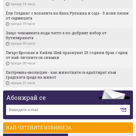
преди 19 часа
Ели Голдинг с вокалите на Янка Рупкина и още - 5 нови песни
от седмицата
преди 19 часа
Защо чешмяната вода често е по-добрият избор от
бутилираната
преди 20 часа
Пиърс Броснан и Кийли Шей празнуват 25 години брак с едни
от най-личните си снимки
преди 20 часа
Екстремна еволюция - как животните се адаптират към
градската среда на живот
преди 21 часа
Абонирай се
НАЙ-ЧЕТЕНИТЕ НОВИНИ ЗА