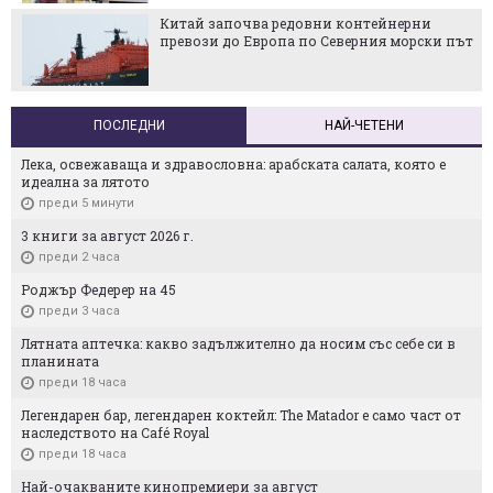
Китай започва редовни контейнерни
превози до Европа по Северния морски път
ПОСЛЕДНИ
НАЙ-ЧЕТЕНИ
Лека, освежаваща и здравословна: арабската салата, която е
идеална за лятото
преди 5 минути
3 книги за август 2026 г.
преди 2 часа
Роджър Федерер на 45
преди 3 часа
Лятната аптечка: какво задължително да носим със себе си в
планината
преди 18 часа
Легендарен бар, легендарен коктейл: The Matador е само част от
наследството на Café Royal
преди 18 часа
Най-очакваните кинопремиери за август