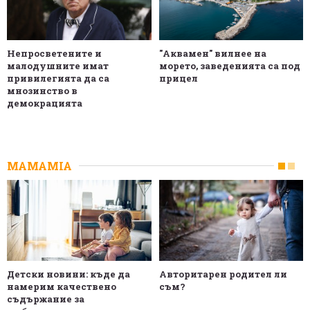
Непросветените и
"Аквамен" вилнее на
малодушните имат
морето, заведенията са под
привилегията да са
прицел
мнозинство в
демокрацията
MAMAMIA
Детски новини: къде да
Авторитарен родител ли
намерим качествено
съм?
съдържание за