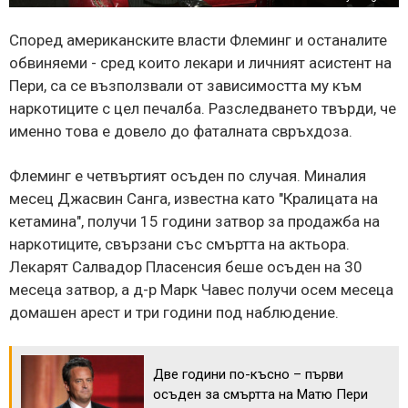
Според американските власти Флеминг и останалите
обвиняеми - сред които лекари и личният асистент на
Пери, са се възползвали от зависимостта му към
наркотиците с цел печалба. Разследването твърди, че
именно това е довело до фаталната свръхдоза.
Флеминг е четвъртият осъден по случая. Миналия
месец Джасвин Санга, известна като "Кралицата на
кетамина", получи 15 години затвор за продажба на
наркотиците, свързани със смъртта на актьора.
Лекарят Салвадор Пласенсия беше осъден на 30
месеца затвор, а д-р Марк Чавес получи осем месеца
домашен арест и три години под наблюдение.
Две години по-късно – първи
осъден за смъртта на Матю Пери