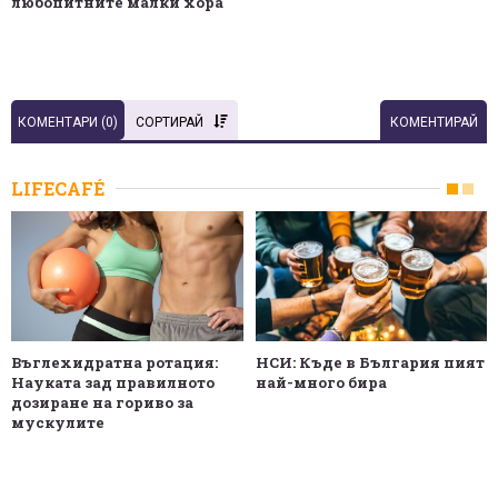
любопитните малки хора
КОМЕНТАРИ (
0
)
СОРТИРАЙ
КОМЕНТИРАЙ
LIFECAFÉ
Въглехидратна ротация:
НСИ: Къде в България пият
Науката зад правилното
най-много бира
дозиране на гориво за
мускулите