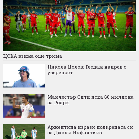
ЦСКА взима още трима
Никола Цолов: Гледам напред с
увереност
Манчестър Сити иска 80 милиона
за Родри
Аржентина изрази подкрепата си
за Джани Инфантино