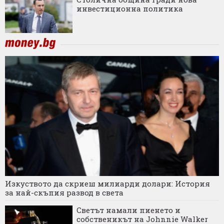
инвестиционна политика
Изкуството да скриеш милиарди долари: История
за най-скъпия развод в света
Светът намали пиенето и
собственикът на Johnnie Walker