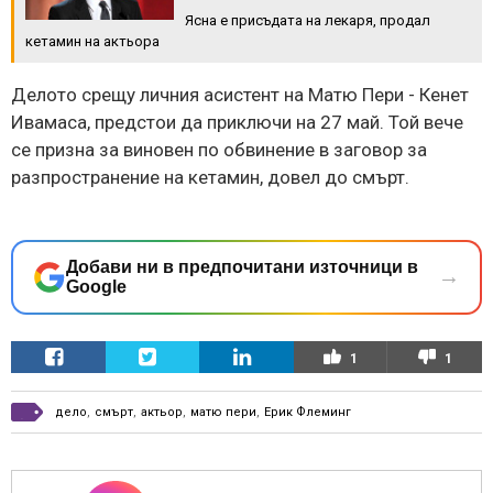
Ясна е присъдата на лекаря, продал
кетамин на актьора
Делото срещу личния асистент на Матю Пери - Кенет
Ивамаса, предстои да приключи на 27 май. Той вече
се призна за виновен по обвинение в заговор за
разпространение на кетамин, довел до смърт.
Добави ни в предпочитани източници в
→
Google
1
1
дело
,
смърт
,
актьор
,
матю пери
,
Ерик Флеминг