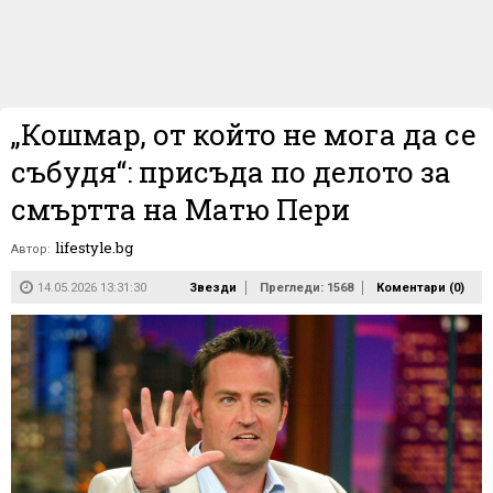
„Кошмар, от който не мога да се
събудя“: присъда по делото за
смъртта на Матю Пери
lifestyle.bg
Автор:
14.05.2026 13:31:30
Звезди
Прегледи: 1568
Коментари (
0
)