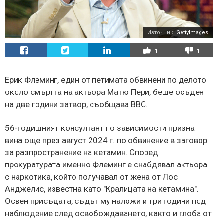
Източник:
GettyImages
1
1
Ерик Флеминг, един от петимата обвинени по делото
около смъртта на актьора Матю Пери, беше осъден
на две години затвор, съобщава BBC.
56-годишният консултант по зависимости призна
вина още през август 2024 г. по обвинение в заговор
за разпространение на кетамин. Според
прокуратурата именно Флеминг е снабдявал актьора
с наркотика, който получавал от жена от Лос
Анджелис, известна като "Кралицата на кетамина".
Освен присъдата, съдът му наложи и три години под
наблюдение след освобождаването, както и глоба от