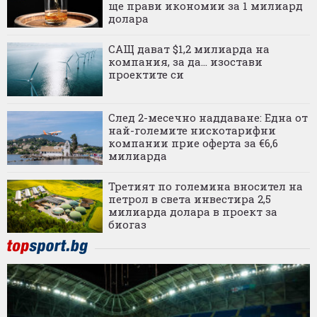
ще прави икономии за 1 милиард
долара
САЩ дават $1,2 милиарда на
компания, за да... изостави
проектите си
След 2-месечно наддаване: Една от
най-големите нискотарифни
компании прие оферта за €6,6
милиарда
Третият по големина вносител на
петрол в света инвестира 2,5
милиарда долара в проект за
биогаз