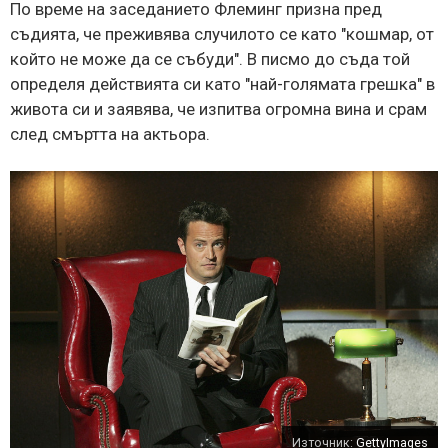
По време на заседанието Флеминг призна пред
съдията, че преживява случилото се като "кошмар, от
който не може да се събуди". В писмо до съда той
определя действията си като "най-голямата грешка" в
живота си и заявява, че изпитва огромна вина и срам
след смъртта на актьора.
Източник:
GettyImages