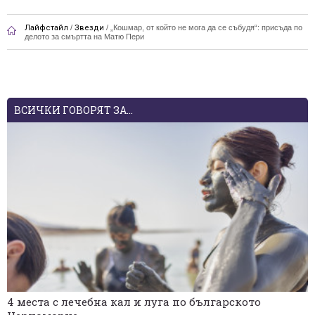
Лайфстайл
/
Звезди
/
„Кошмар, от който не мога да се събудя“: присъда по
делото за смъртта на Матю Пери
ВСИЧКИ ГОВОРЯТ ЗА...
4 места с лечебна кал и луга по българското