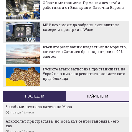
Обрат в миграцията: Германия вече губи
работници от България и Източна Европа
МВР вече може да забрани сигналите за
камери и проверки в Waze
Късните резервации владеят Черноморието,
хотелите в Слънчев бряг надхвърлиха 90%
заетост
Руските атаки затвориха пристанищата на
Украйна в пика на реколтата - логистиката
пред блокада
ПОСЛЕДНИ
НАЙ-ЧЕТЕНИ
5 любими песни за лятото на Mona
преди 12 часа
Алкохолът пристрастява, но мозъкът се възстановява - ето
как
преди 12 часа