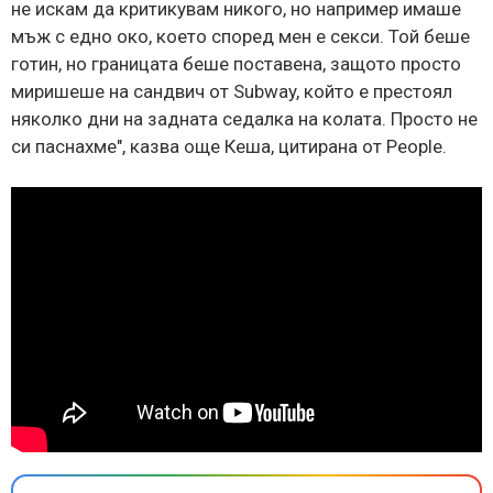
не искам да критикувам никого, но например имаше
мъж с едно око, което според мен е секси. Той беше
готин, но границата беше поставена, защото просто
миришеше на сандвич от Subway, който е престоял
няколко дни на задната седалка на колата. Просто не
си паснахме", казва още Кеша, цитирана от People.