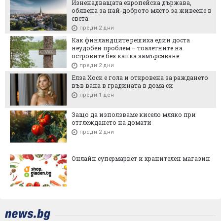
Изненадващата европейска държава,
обявена за най-доброто място за живеене в
света
преди 2 дни
Как финландците решиха един доста
неудобен проблем – тоалетните на
островите без капка замърсяване
преди 2 дни
Елза Хоск е гола и откровена за раждането
във вана в градината в дома си
преди 1 ден
Защо да използваме кисело мляко при
отглеждането на домати
преди 2 дни
Онлайн супермаркет и хранителен магазин