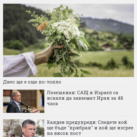
Днес ще е още по-топло
Пезешкиан: САЩ и Израел са
искали да завземат Иран за 48
часа
Кандев предупреди: Следете кой
ще бъде "прибран" и кой ще изгрее
на висок пост