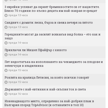
3 еврейки успяват да скрият бременностите си от нацистите.
Близо 70 години по-късно децата им най-накрая се срещат
преди 13 часа
Сандвич с домати: лесна, бърза и свежа вечеря за лятото
преди 13 часа
Горещините могат да засилят всякакъв вид болка – ето как и
защо
преди 14 часа
Приключи ли Мишел Пфайфър с киното
преди 14 часа
Пет недостатъка на използването на чекмеджето за плодове и
зеленчуци в хладилника
преди 15 часа
Роклята на кралица Летисия, за която всички говорят
преди 15 часа
Държавите с най-евтиния и най-скъпия ток в света
преди 16 часа
Изненадващото място, определено за най-добрия плаж в
България според TripAdvisor (и останалите в топ 10)