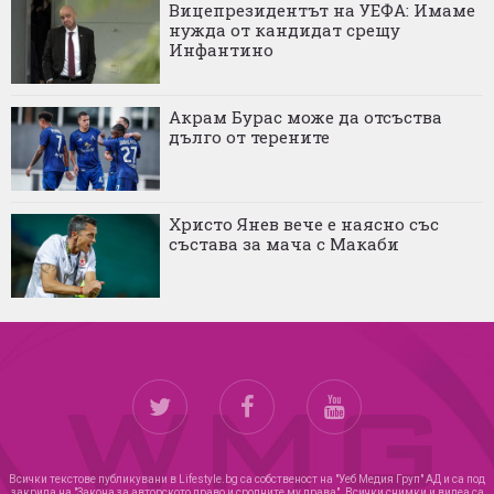
Вицепрезидентът на УЕФА: Имаме
нужда от кандидат срещу
Инфантино
Акрам Бурас може да отсъства
дълго от терените
Христо Янев вече е наясно със
състава за мача с Макаби
Всички текстове публикувани в Lifestyle.bg са собственост на "Уеб Медия Груп" АД и са под
закрила на "Закона за авторското право и сродните му права". Всички снимки и видеа са