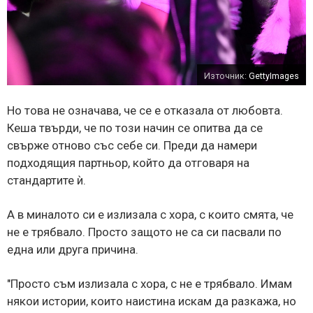
Източник:
GettyImages
Но това не означава, че се е отказала от любовта.
Кеша твърди, че по този начин се опитва да се
свърже отново със себе си. Преди да намери
подходящия партньор, който да отговаря на
стандартите ѝ.
А в миналото си е излизала с хора, с които смята, че
не е трябвало. Просто защото не са си пасвали по
една или друга причина.
"Просто съм излизала с хора, с не е трябвало. Имам
някои истории, които наистина искам да разкажа, но