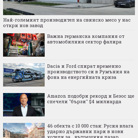
Най-големият производител на свинско месо у нас
откри нов завод
Важна германска компания от
автомобилния сектор фалира
Dacia и Ford спират временно
производството си в Румъния на
фона на енергийната криза
Amazon подобри рекорд и Безос ще
спечели "бързи" $4 милиарда
46 обекта с 10 000 стаи: Русия влага
ударно държавни пари в нови
хотели за... вътрешния пазар