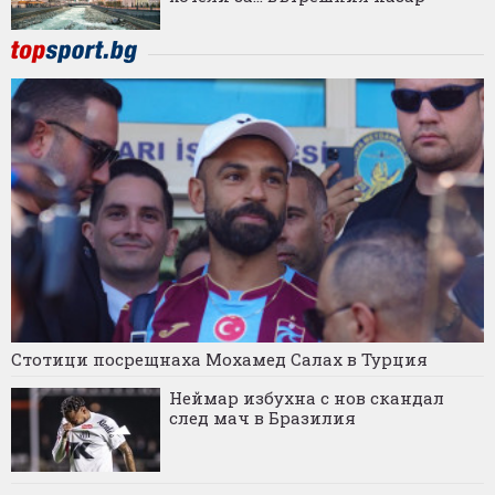
Стотици посрещнаха Мохамед Салах в Турция
Неймар избухна с нов скандал
след мач в Бразилия