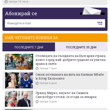
преди 16 часа
Абонирай се
НАЙ-ЧЕТЕНИТЕ НОВИНИ ЗА
ПОСЛЕДНИТЕ 7 ДНИ
ПОСЛЕДНИТЕ 30 ДНИ
Столицата на съседната на България страна,
която е сред най-добрите градове за улична
храна в света
преди 1 ден
Секси почивката на яхта на Килиан Мбабе
и Естер Експосито
преди 6 дни
Принц Мирко, внукът на Симеон
Сакскобургготски, се сгоди за лекарка
преди 5 дни