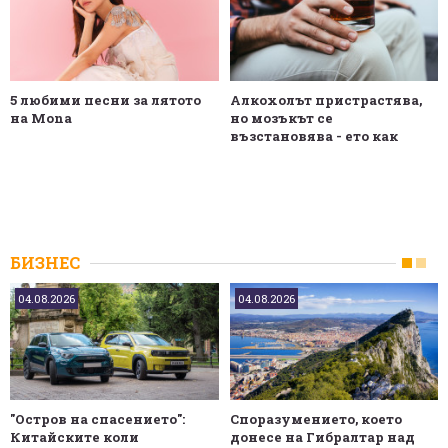
5 любими песни за лятото
Алкохолът пристрастява,
на Mona
но мозъкът се
възстановява - ето как
БИЗНЕС
04.08.2026
04.08.2026
"Остров на спасението":
Споразумението, което
Китайските коли
донесе на Гибралтар над