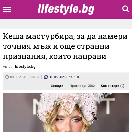
Кеша мастурбира, за да намери
точния мъж и още странни
признания, които направи
lifestyle.bg
Автор:
08.05.2026 15:35:07
10.05.2026 07:46:18
Звезди
Прегледи: 7502
Коментари (
0
)