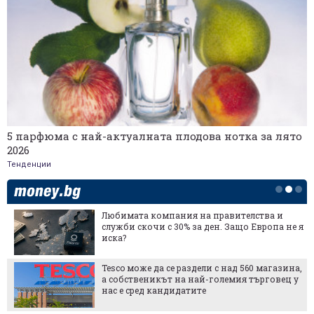
5 парфюма с най-актуалната плодова нотка за лято
2026
Тенденции
Любимата компания на правителства и
служби скочи с 30% за ден. Защо Европа не я
иска?
Tesco може да се раздели с над 560 магазина,
а собственикът на най-големия търговец у
нас е сред кандидатите