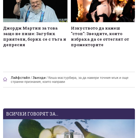
Джордж Мартин за това
Изкуството да кажеш
защо не пише: Загубих
"стоп": Звездите, които
приятели, борих се с тъга и
избраха да се оттеглят от
депресия
прожекторите
Лайфстайл
/
Звезди
/
Кеша мастурбира, за да намери точния мъж и още
странни признания, които направи
ВСИЧКИ ГОВОРЯТ ЗА...