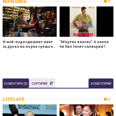
MAMAMIA
И най-подходящият цвят
"Мъртва хватка": А какъв
за дреха на първа среща е...
би бил твоят сценарии?
КОМЕНТАРИ (
0
)
СОРТИРАЙ
КОМЕНТИРАЙ
LIFECAFÉ