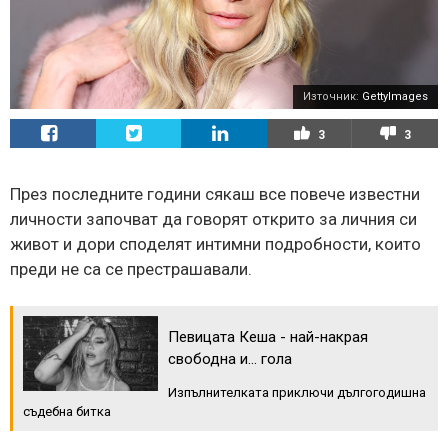
Източник:
GettyImages
3
3
През последните години сякаш все повече известни
личности започват да говорят открито за личния си
живот и дори споделят интимни подробности, които
преди не са се престрашавали.
Певицата Кеша - най-накрая
свободна и... гола
Изпълнителката приключи дългогодишна
съдебна битка