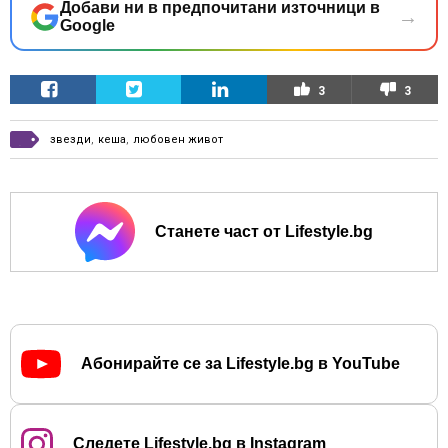
Добави ни в предпочитани източници в
→
Google
3
3
звезди
,
кеша
,
любовен живот
Станете част от Lifestyle.bg
Абонирайте се за Lifestyle.bg в YouTube
Следете Lifestyle.bg в Instagram