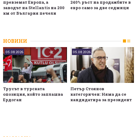
превземат Европа, а
240% ръст на продажбите в
заводът на Stellantis на 200
евро само за две седмици
км от България печели
НОВИНИ
05.08.2026
05.08.2026
Трусът в турската
Петър Стоянов
опозиция, който заплашва
категоричен: Няма да се
Ердоган
кандидатира за президент