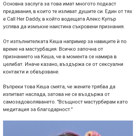
Основна заслуга за това имат многото подкаст
предавания, в които те изливат душите си. Един от тях
е Call Her Daddy, в който водещата Алекс Купър
успява да измъкне наистина съкровени признания.
От изпълнителката Кеша например за навиците ѝ по
време на мастурбация. Всичко започна от
признанието на Кеша, че в момента се намира в
целибат. Иначе казано, въздържа се от сексуални
контакти и обвързване.
Въпреки това Кеша смята, че жените трябва да
изпитват наслада, затова не се въздържа от
самозадоволяването. "Всъщност мастурбирам като
медитация за благодарност."