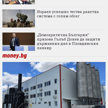
Израел успешно тества ракетна
система с голям обсег
„Демократична България“
призова Гълъб Донев да защити
държавния дял в Пловдивския
панаир