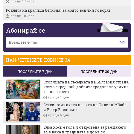
преди 17 часа
Роклята на кралица Летисия, за която всички говорят
преди 18 часа
Абонирай се
НАЙ-ЧЕТЕНИТЕ НОВИНИ ЗА
ПОСЛЕДНИТЕ 7 ДНИ
ПОСЛЕДНИТЕ 30 ДНИ
Столицата на съседната на България страна,
която е сред най-добрите градове за улична
храна в света
преди 1 ден
Секси почивката на яхта на Килиан Мбабе
и Естер Експосито
преди 6 дни
Елза Хоск е гола и откровена за раждането
във вана в градината в дома си