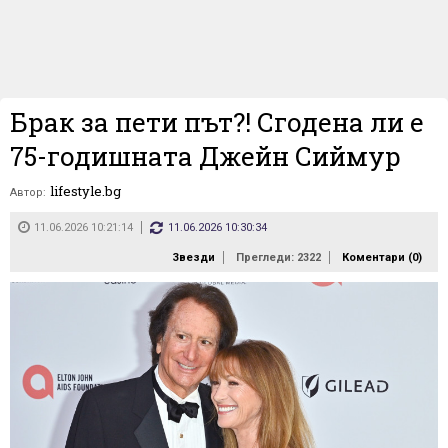
Брак за пети път?! Сгодена ли е
75-годишната Джейн Сиймур
lifestyle.bg
Автор:
11.06.2026 10:21:14
11.06.2026 10:30:34
Звезди
Прегледи: 2322
Коментари (
0
)