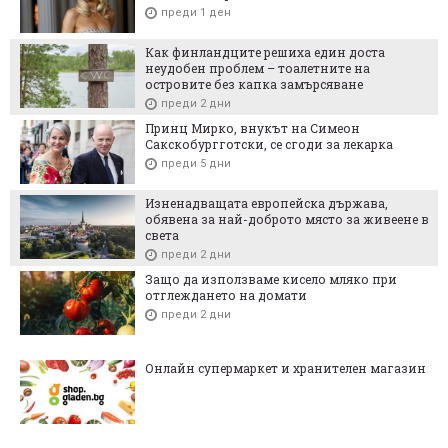
преди 1 ден
Как финландците решиха един доста
неудобен проблем – тоалетните на
островите без капка замърсяване
преди 2 дни
Принц Мирко, внукът на Симеон
Сакскобургготски, се сгоди за лекарка
преди 5 дни
Изненадващата европейска държава,
обявена за най-доброто място за живеене в
света
преди 2 дни
Защо да използваме кисело мляко при
отглеждането на домати
преди 2 дни
Онлайн супермаркет и хранителен магазин