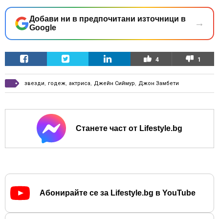
Добави ни в предпочитани източници в
→
Google
4
1
звезди
,
годеж
,
актриса
,
Джейн Сиймур
,
Джон Замбети
Станете част от Lifestyle.bg
Абонирайте се за Lifestyle.bg в YouTube