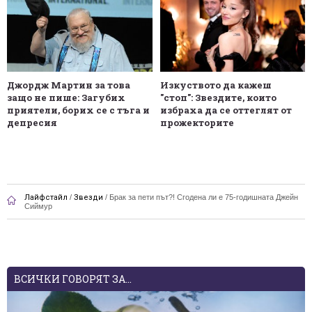
Джордж Мартин за това
Изкуството да кажеш
защо не пише: Загубих
"стоп": Звездите, които
приятели, борих се с тъга и
избраха да се оттеглят от
депресия
прожекторите
Лайфстайл
/
Звезди
/
Брак за пети път?! Сгодена ли е 75-годишната Джейн
Сиймур
ВСИЧКИ ГОВОРЯТ ЗА...