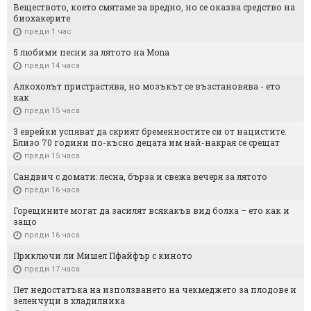
Веществото, което смятаме за вредно, но се оказва средство на
биохакерите
преди 1 час
5 любими песни за лятото на Mona
преди 14 часа
Алкохолът пристрастява, но мозъкът се възстановява - ето
как
преди 15 часа
3 еврейки успяват да скрият бременностите си от нацистите.
Близо 70 години по-късно децата им най-накрая се срещат
преди 15 часа
Сандвич с домати: лесна, бърза и свежа вечеря за лятото
преди 16 часа
Горещините могат да засилят всякакъв вид болка – ето как и
защо
преди 16 часа
Приключи ли Мишел Пфайфър с киното
преди 17 часа
Пет недостатъка на използването на чекмеджето за плодове и
зеленчуци в хладилника