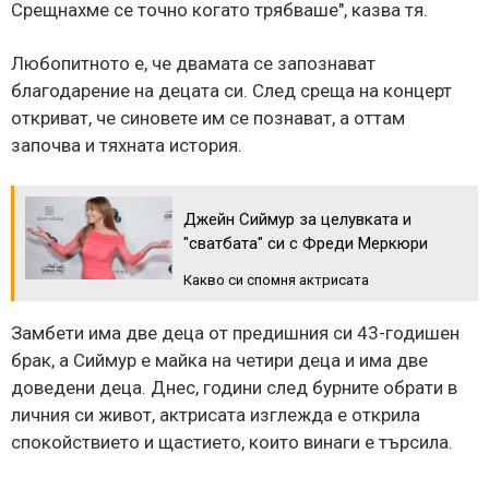
Срещнахме се точно когато трябваше", казва тя.
Любопитното е, че двамата се запознават
благодарение на децата си. След среща на концерт
откриват, че синовете им се познават, а оттам
започва и тяхната история.
Джейн Сиймур за целувката и
"сватбата" си с Фреди Меркюри
Какво си спомня актрисата
Замбети има две деца от предишния си 43-годишен
брак, а Сиймур е майка на четири деца и има две
доведени деца. Днес, години след бурните обрати в
личния си живот, актрисата изглежда е открила
спокойствието и щастието, които винаги е търсила.