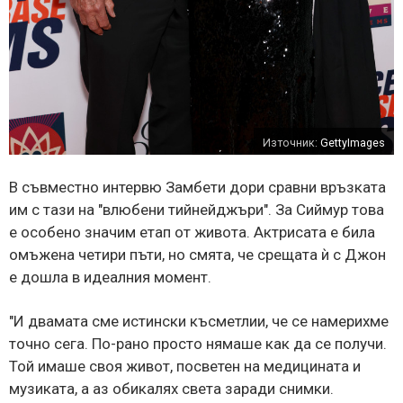
Източник:
GettyImages
В съвместно интервю Замбети дори сравни връзката
им с тази на "влюбени тийнейджъри". За Сиймур това
е особено значим етап от живота. Актрисата е била
омъжена четири пъти, но смята, че срещата ѝ с Джон
е дошла в идеалния момент.
"И двамата сме истински късметлии, че се намерихме
точно сега. По-рано просто нямаше как да се получи.
Той имаше своя живот, посветен на медицината и
музиката, а аз обикалях света заради снимки.