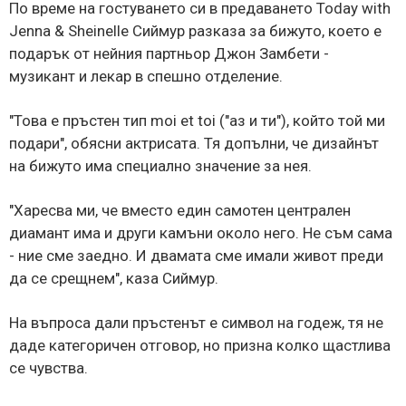
По време на гостуването си в предаването Today with
Jenna & Sheinelle Сиймур разказа за бижуто, което е
подарък от нейния партньор Джон Замбети -
музикант и лекар в спешно отделение.
"Това е пръстен тип moi et toi ("аз и ти"), който той ми
подари", обясни актрисата. Тя допълни, че дизайнът
на бижуто има специално значение за нея.
"Харесва ми, че вместо един самотен централен
диамант има и други камъни около него. Не съм сама
- ние сме заедно. И двамата сме имали живот преди
да се срещнем", каза Сиймур.
На въпроса дали пръстенът е символ на годеж, тя не
даде категоричен отговор, но призна колко щастлива
се чувства.