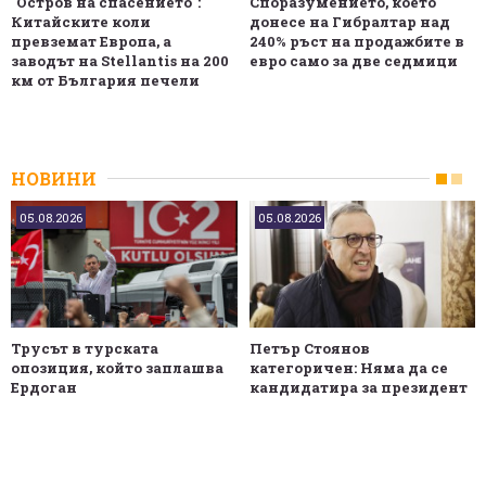
"Остров на спасението":
Споразумението, което
Китайските коли
донесе на Гибралтар над
превземат Европа, а
240% ръст на продажбите в
заводът на Stellantis на 200
евро само за две седмици
км от България печели
НОВИНИ
05.08.2026
05.08.2026
Трусът в турската
Петър Стоянов
опозиция, който заплашва
категоричен: Няма да се
Ердоган
кандидатира за президент