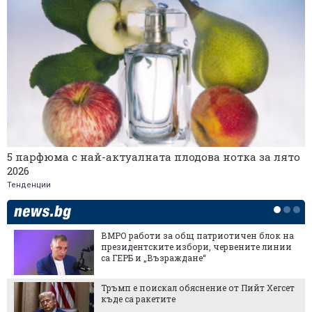
5 парфюма с най-актуалната плодова нотка за лято
2026
Тенденции
ВМРО работи за общ патриотичен блок на
президентските избори, червените линии
са ГЕРБ и „Възраждане“
Тръмп е поискал обяснение от Пийт Хегсет
къде са ракетите