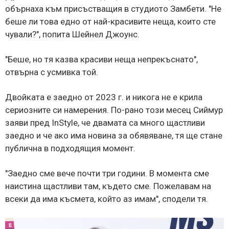
обърнаха към присъстващия в студиото Замбети. "Не
беше ли това едно от най-красивите неща, които сте
чували?", попита Шейнел Джоунс.
"Беше, но тя казва красиви неща непрекъснато",
отвърна с усмивка той.
Двойката е заедно от 2023 г. и никога не е крила
сериозните си намерения. По-рано този месец Сиймур
заяви пред InStyle, че двамата са много щастливи
заедно и че ако има новина за обявяване, тя ще стане
публична в подходящия момент.
"Заедно сме вече почти три години. В момента сме
наистина щастливи там, където сме. Пожелавам на
всеки да има късмета, който аз имам", сподели тя.