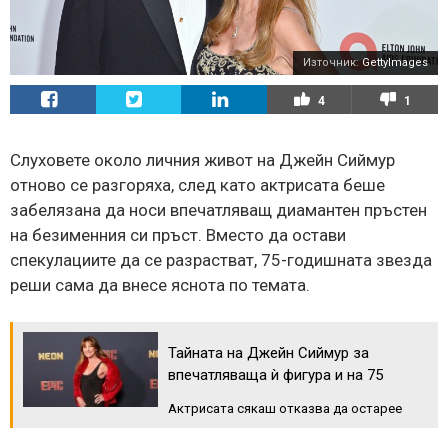
Източник:
GettyImages
4
1
Слуховете около личния живот на Джейн Сиймур
отново се разгоряха, след като актрисата беше
забелязана да носи впечатляващ диамантен пръстен
на безименния си пръст. Вместо да остави
спекулациите да се разрастват, 75-годишната звезда
реши сама да внесе яснота по темата.
Тайната на Джейн Сиймур за
впечатляваща ѝ фигура и на 75
Актрисата сякаш отказва да остарее