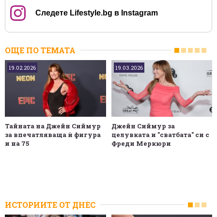
Следете Lifestyle.bg в Instagram
ОЩЕ ПО ТЕМАТА
19.02.2026
19.03.2026
Тайната на Джейн Сиймур
Джейн Сиймур за
за впечатляваща ѝ фигура
целувката и "сватбата" си с
и на 75
Фреди Меркюри
ИСТОРИИТЕ ОТ ДНЕС