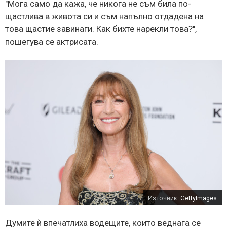
"Мога само да кажа, че никога не съм била по-
щастлива в живота си и съм напълно отдадена на
това щастие завинаги. Как бихте нарекли това?",
пошегува се актрисата.
Източник:
GettyImages
Думите ѝ впечатлиха водещите, които веднага се