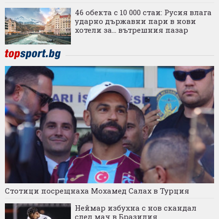
46 обекта с 10 000 стаи: Русия влага
ударно държавни пари в нови
хотели за... вътрешния пазар
Стотици посрещнаха Мохамед Салах в Турция
Неймар избухна с нов скандал
след мач в Бразилия