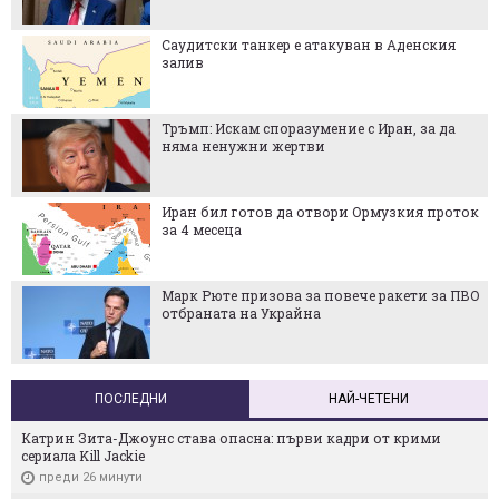
Саудитски танкер е атакуван в Аденския
залив
Тръмп: Искам споразумение с Иран, за да
няма ненужни жертви
Иран бил готов да отвори Ормузкия проток
за 4 месеца
Марк Рюте призова за повече ракети за ПВО
отбраната на Украйна
ПОСЛЕДНИ
НАЙ-ЧЕТЕНИ
Катрин Зита-Джоунс става опасна: първи кадри от крими
сериала Kill Jackie
преди 26 минути