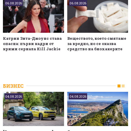
06.08.2026
06.08.2026
Катрин Зита-Джоунс става
Веществото, което смятаме
опасна: първи кадри от
за вредно, но се оказва
крими сериала Kill Jackie
средство на биохакерите
БИЗНЕС
04.08.2026
04.08.2026