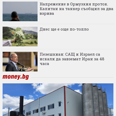
Напрежение в Ормузкия проток.
Капитан на танкер съобщил за два
взрива
Днес ще е още по-топло
Пезешкиан: САЩ и Израел са
искали да завземат Иран за 48
часа