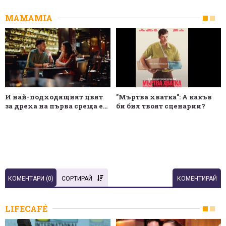
MAMAMIA
И най-подходящият цвят
"Мъртва хватка": А какъв
за дреха на първа среща е...
би бил твоят сценарии?
КОМЕНТАРИ (
0
)
СОРТИРАЙ
КОМЕНТИРАЙ
LIFECAFÉ