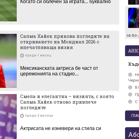
Когато си облечен за играта... буквално
Макаби Тел Авив срещу
ЦСКА, "жълтите" на
колене!
са по
Салма Хайек прикова погледите на
откриването на Мондиал 2026 с
впечатляваща визия
АНК
преди 1 месец
Къде
Мексиканската актриса бе част от
церемонията на стадио...
Н
Черн
В 
П
Смела и елегантна – визията, с която
Салма Хайек отново привлече
С 
погледите
преди 3 месеца
Актрисата не изневери на стила си
Аб