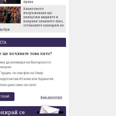
права
долара
Квантовото
Купихт
въоръжаване ще
Гответе
унищожи медиите и
квадрат
направи знанието лукс,
в него
останалите сценарии не
-добри
ЕТА
 ще почивате това лято?
яма да изневеря на българското
омориe
Гърция, че съм фен на Омир
редпочитам Италия или Хърватия
тези цени само на село
Виж резултати
онирай се