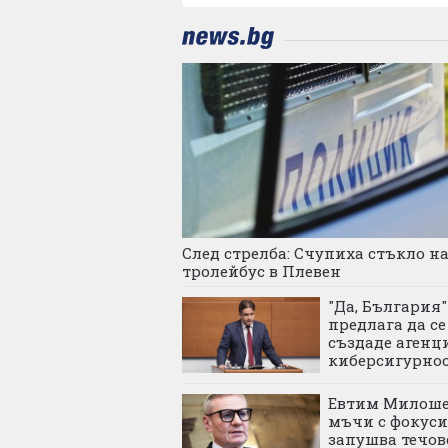
След стрелба: Счупиха стъкло н
тролейбус в Плевен
"Да, България"
предлага да се
създаде агенц
киберсигурно
Евтим Милоше
мъчи с фокуси
запушва течов