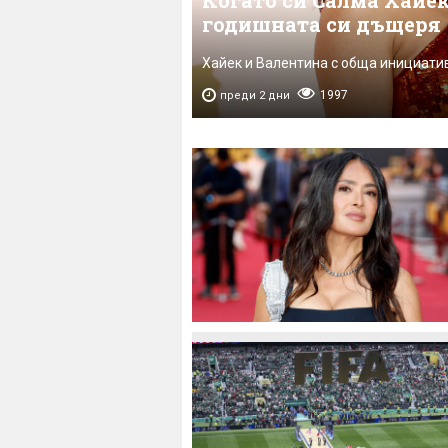
Когато си Салма Хайек
годишната си дъщеря
Хайек и Валентина с обща инициати
1997
преди 2 дни