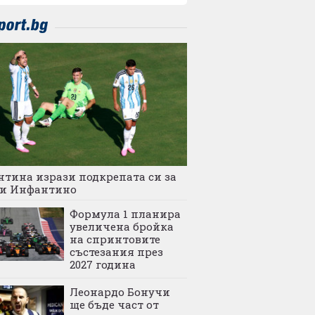
тина изрази подкрепата си за
и Инфантино
Формула 1 планира
увеличена бройка
на спринтовите
състезания през
2027 година
Леонардо Бонучи
ще бъде част от