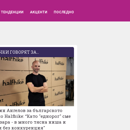
ВХОД
ТЕНДЕНЦИИ
АКЦЕНТИ
ПОСЛЕДНО
КИ ГОВОРЯТ ЗА...
н Ангелов за българското
о Halfbike: “Като "еднорог" сме
зара - в много тясна ниша и
и без конкуренция"