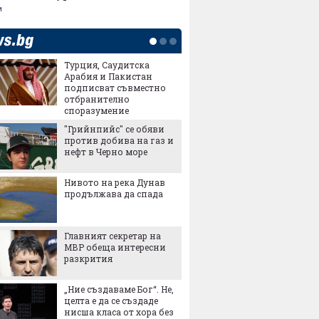
и
Турция, Саудитска
Послед
Арабия и Пакистан
със за
подписват съвместно
в евро 
отбранително
промен
споразумение
НОИ ще
"Грийнпийс" се обяви
обезще
против добива на газ и
Revolut
нефт в Черно море
Удар по
Нивото на река Дунав
големи
продължава да спада
на коб
концен
износа 
Главният секретар на
Индустр
МВР обеща интересни
милиар
разкрития
заради
Герман
„Ние създаваме Бог“. Не,
„Замър
целта е да се създаде
фабрика
нисша класа от хора без
да пла