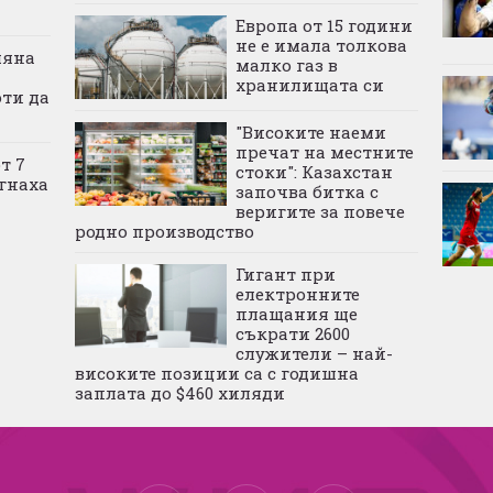
Европа от 15 години
не е имала толкова
мяна
малко газ в
хранилищата си
оти да
"Високите наеми
пречат на местните
т 7
стоки": Казахстан
гнаха
започва битка с
веригите за повече
родно производство
Гигант при
електронните
плащания ще
съкрати 2600
служители – най-
високите позиции са с годишна
заплата до $460 хиляди