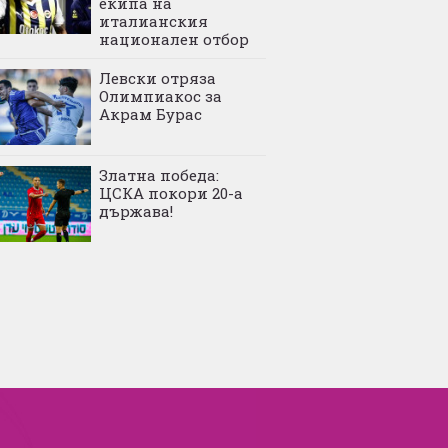
екипа на
италианския
национален отбор
Левски отряза
Олимпиакос за
Акрам Бурас
Златна победа:
ЦСКА покори 20-а
държава!