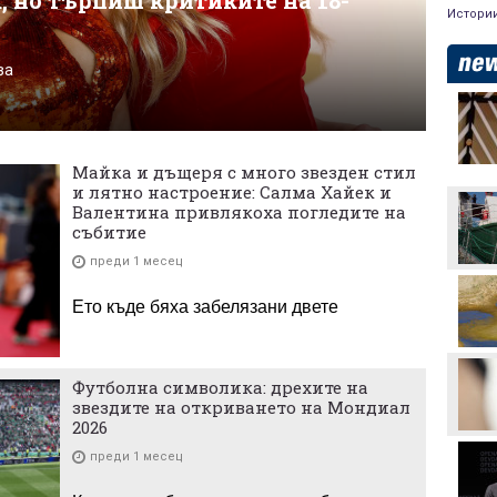
, но търпиш критиките на 18-
Истори
ва
Аржентина изрази
подкрепата си за Джани
Инфантино
Майка и дъщеря с много звезден стил
Формула 1 планира
и лятно настроение: Салма Хайек и
увеличена бройка на
Валентина привлякоха погледите на
спринтовите
събитие
състезания през 2027
година
преди 1 месец
Леонардо Бонучи ще
бъде част от екипа на
Ето къде бяха забелязани двете
италианския
национален отбор
Левски отряза
Олимпиакос за Акрам
Футболна символика: дрехите на
Бурас
звездите на откриването на Мондиал
2026
Златна победа: ЦСКА
преди 1 месец
покори 20-а държава!