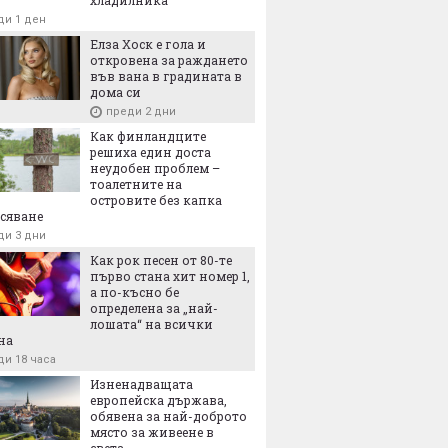
ди 1 ден
Елза Хоск е гола и
откровена за раждането
във вана в градината в
дома си
преди 2 дни
Как финландците
решиха един доста
неудобен проблем –
тоалетните на
островите без капка
сяване
ди 3 дни
Как рок песен от 80-те
първо стана хит номер 1,
а по-късно бе
определена за „най-
лошата“ на всички
на
ди 18 часа
Изненадващата
европейска държава,
обявена за най-доброто
място за живеене в
света