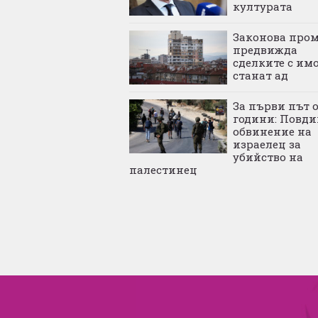
културата
Законова про
предвижда
сделките с им
станат ад
За първи път о
години: Повди
обвинение на
израелец за
убийство на
палестинец