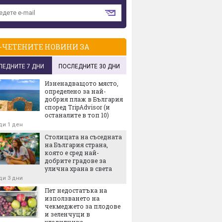
-ЧЕТЕНИТЕ НОВИНИ ЗА
ЛЕДНИТЕ 7 ДНИ
ПОСЛЕДНИТЕ 30 ДНИ
Изненадващото място,
определено за най-
добрия плаж в България
според TripAdvisor (и
останалите в топ 10)
ди 1 ден
Столицата на съседната
на България страна,
която е сред най-
добрите градове за
улична храна в света
ди 3 дни
Пет недостатъка на
използването на
чекмеджето за плодове
и зеленчуци в
хладилника