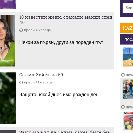
10 известни жени, станали майки след
40
НАЙ
преди 4 месеца
ПОС
Някои за първи, други за пореден път
Салма Хейек на 59
пре
преди 11 месеца
Защото някой днес има рожден ден
пре
Защо мъжът на Салма Хайек беше без