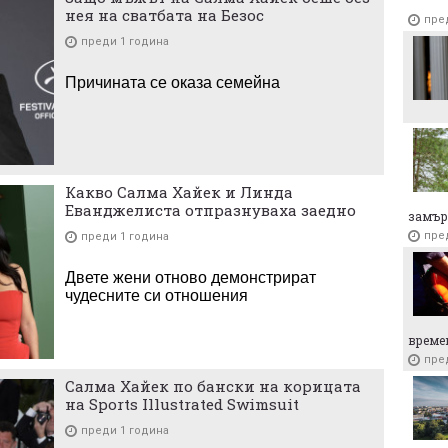
нея на сватбата на Безос
пре
преди 1 година
Причината се оказа семейна
Какво Салма Хайек и Линда
Еванджелиста отпразнуваха заедно
замър
пре
преди 1 година
Двете жени отново демонстрират
чудесните си отношения
време
пре
Салма Хайек по бански на корицата
на Sports Illustrated Swimsuit
преди 1 година