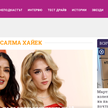
НЕПОДКАСТЪТ
ИНТЕРВЮ
ТЕСТ ДРАЙВ
ИСТОРИИ
ЗВЕЗДИ
САЛМА ХАЙЕК
ВСИЧ
Марти
колел
на па
почт