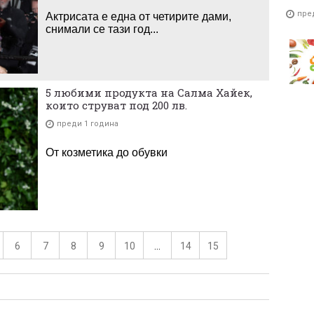
пре
Актрисата е една от четирите дами,
снимали се тази год...
5 любими продукта на Салма Хайек,
които струват под 200 лв.
преди 1 година
От козметика до обувки
6
7
8
9
10
...
14
15