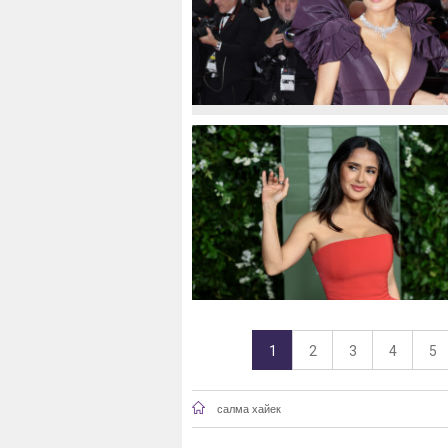
1
2
3
4
5
салма хайек