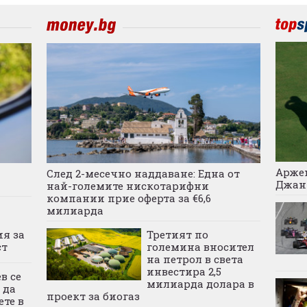
Аржен
а
След 2-месечно наддаване: Една от
Джан
най-големите нискотарифни
компании прие оферта за €6,6
милиарда
ия за
Третият по
ст
големина вносител
на петрол в света
инвестира 2,5
в се
милиарда долара в
 да
проект за биогаз
ете в