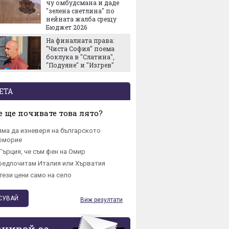
чу омбудсмана и даде
ПроКре
"зелена светлина" по
Българ
нейната жалба срещу
Европе
Бюджет 2026
старти
На финалната права:
собств
"Чиста София" поема
боклука в "Слатина",
"Подуяне" и "Изгрев"
ЕТА
 ще почивате това лято?
яма да изневеря на българското
омориe
Гърция, че съм фен на Омир
редпочитам Италия или Хърватия
тези цени само на село
Виж резултати
онирай се