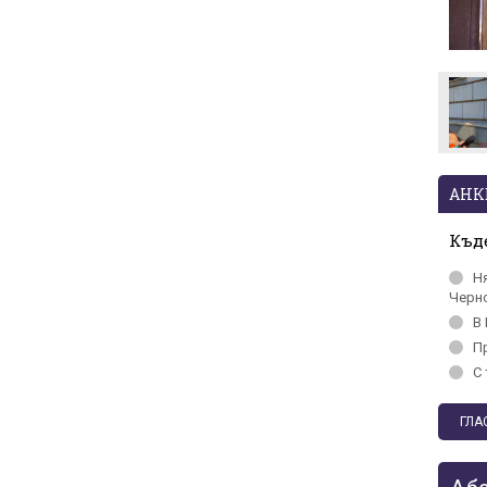
Стотици посрещнаха
Мохамед Салах в Турция
АНК
Къде
Н
Черн
В 
П
С 
Аб