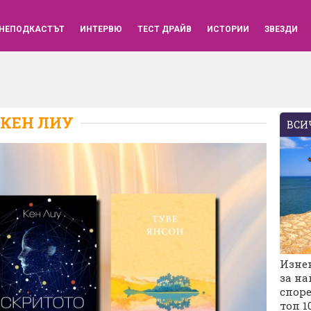
НЕПОДКАСТЪТ
ИНТЕРВЮ
ТЕСТ ДРАЙВ
ИСТОРИИ
ЗВЕЗДИ
КЕН ЛИУ
ВСИЧ
Изне
за на
споре
топ 1