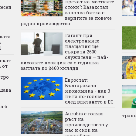
пречат на местните
песен
стоки": Казахстан
започва битка с
веригите за повече
родно производство
Гигант при
шата
електронните
а
плащания ще
Щ
съкрати 2600
служители – най-
ускат
високите позиции са с годишна
 от
заплата до $460 хиляди
етро
Евростат:
Българската
щава
икономика - над 3
пъти по-голяма
след влизането в ЕС
а 6
Aurubis с голям
тран
ръст на
производството у
нас и скок на
печалбата