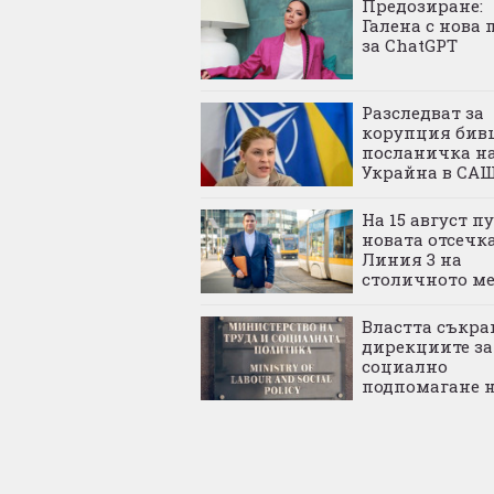
Предозиране:
Галена с нова 
за ChatGPT
Разследват за
корупция бив
посланичка н
Украйна в СА
На 15 август п
новата отсечка
Линия 3 на
столичното м
Властта съкра
дирекциите за
социално
подпомагане н