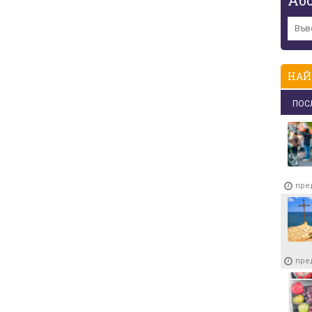
НАЙ
ПОС
пре
пре