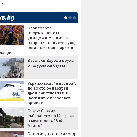
ции
Квантовото
Купихт
въоръжаване ще
Гответе
унищожи медиите и
квадрат
направи знанието лукс,
в него
останалите сценарии не
Заради 
-добри
реколта
Взе ли си Европа поука
възмож
от щурма на Сеута?
българ
Сделка
въоръж
Украинският "Антонов",
хиляди
до който бе намерен
убиват
дрон с експлозиви в
Ще зей
Лайпциг, е превозвал
дупка в
оръжие
Съдът блокира
събарянето на 12 сгради
Метрот
в местността "Баба
"Левски
Алино"
Конституционният съд