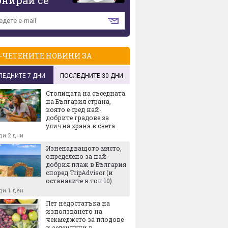
-ЧЕТЕНИТЕ НОВИНИ ЗА
ЛЕДНИТЕ 7 ДНИ
ПОСЛЕДНИТЕ 30 ДНИ
Столицата на съседната
на България страна,
която е сред най-
добрите градове за
улична храна в света
ди 2 дни
Изненадващото място,
определено за най-
добрия плаж в България
според TripAdvisor (и
останалите в топ 10)
ди 1 ден
Пет недостатъка на
използването на
чекмеджето за плодове
и зеленчуци в