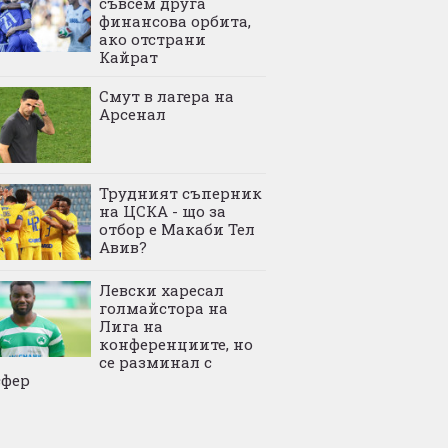
съвсем друга
финансова орбита,
ако отстрани
Кайрат
Смут в лагера на
Арсенал
Трудният съперник
на ЦСКА - що за
отбор е Макаби Тел
Авив?
Левски харесал
голмайстора на
Лига на
конференциите, но
се разминал с
сфер