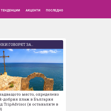
ВХОД
ТЕНДЕНЦИИ
АКЦЕНТИ
ПОСЛЕДНО
КИ ГОВОРЯТ ЗА...
надващото място, определено
й-добрия плаж в България
д TripAdvisor (и останалите в
0)