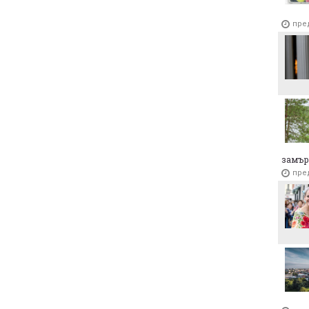
пре
замър
пре