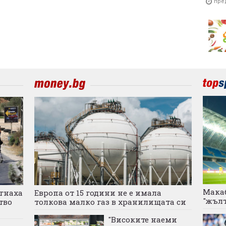
пре
Макаб
игнаха
Европа от 15 години не е имала
"жълт
тво
толкова малко газ в хранилищата си
"Високите наеми