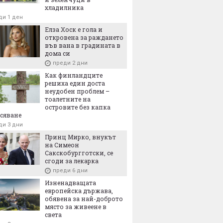
хладилника
ди 1 ден
Елза Хоск е гола и
откровена за раждането
във вана в градината в
дома си
преди 2 дни
Как финландците
решиха един доста
неудобен проблем –
тоалетните на
островите без капка
сяване
ди 3 дни
Принц Мирко, внукът
на Симеон
Сакскобургготски, се
сгоди за лекарка
преди 6 дни
Изненадващата
европейска държава,
обявена за най-доброто
място за живеене в
света