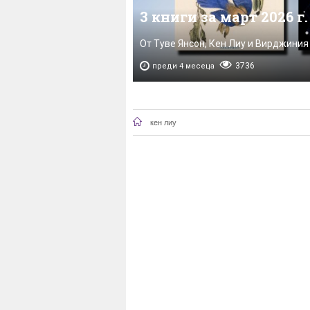
3 книги за март 2026 г.
От Туве Янсон, Кен Лиу и Вирджиния
3736
преди 4 месеца
кен лиу