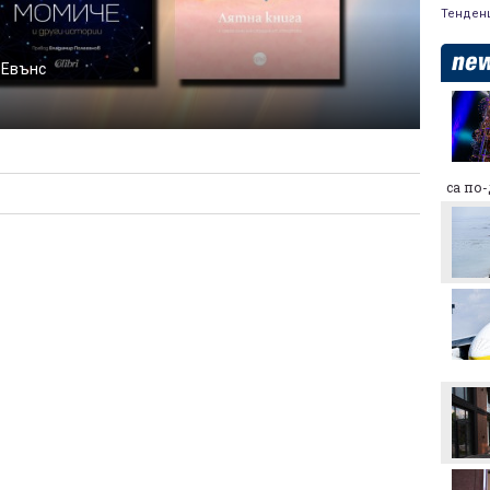
Тенден
 Евънс
Макаби Тел Авив срещу
ЦСКА, "жълтите" на
колене!
Левски преминава в
са по
съвсем друга финансова
орбита, ако отстрани
Кайрат
Смут в лагера на Арсенал
Трудният съперник на
ЦСКА - що за отбор е
Макаби Тел Авив?
Левски харесал
голмайстора на Лига на
конференциите, но се
разминал с трансфер