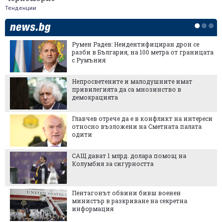
Тенденции
Румен Радев: Неидентифициран дрон се
разби в България, на 100 метра от границата
с Румъния
Непросветените и малодушните имат
привилегията да са мнозинство в
демокрацията
Главчев отрече да е в конфликт на интереси
относно възложени на Сметната палата
одити
САЩ дават 1 млрд. долара помощ на
Колумбия за сигурността
Пентагонът обвини бивш военен
министър в разкриване на секретна
информация