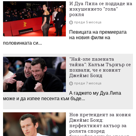
И Дуа Липа се поддаде на
изкушението "гола"
рокля
преди 5 месеца
Певицата на премиерата
на новия филм на
половинката си...
"Най-зле пазената
тайна": Калъм Търнър се
похвали, че е новият
Джеймс Бонд
преди 7 месеца
А гаджето му Дуа Липа
може и да изпее песента към бъде...
Нов претендент за новия
Джеймс Бонд:
перфектният актьор за
ролята според