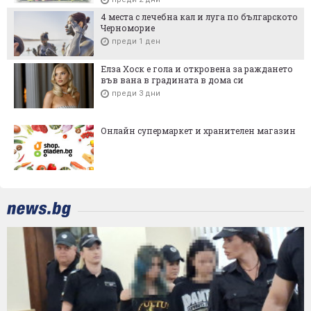
4 места с лечебна кал и луга по българското
Черноморие
преди 1 ден
Елза Хоск е гола и откровена за раждането
във вана в градината в дома си
преди 3 дни
Онлайн супермаркет и хранителен магазин