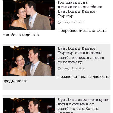
Голямата луда
италианска сватба на
Дуа Липа и Калъм
Търнър
преди 2 месеца
Подробности за светската
сватба на годината
Дуа Липа и Калъм
Търнър: сицилианска
сватба и звездни гости
този уикенд
преди 2 месеца
Празненствана за двойката
продължават
Дуа Липа сподели първи
лични снимки от
сватбата си с Калъм
Търнър