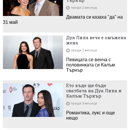
преди 2 месеца
Двамата си казаха "да" на
31 май
Дуа Липа вече е омъжена
жена
преди 2 месеца
Певицата се венча с
половинката си Калъм
Търнър
Ето къде ще бъде
сватбата на Дуа Липа и
Калъм Търнър
преди 3 месеца
Романтика, лукс и още
нещо