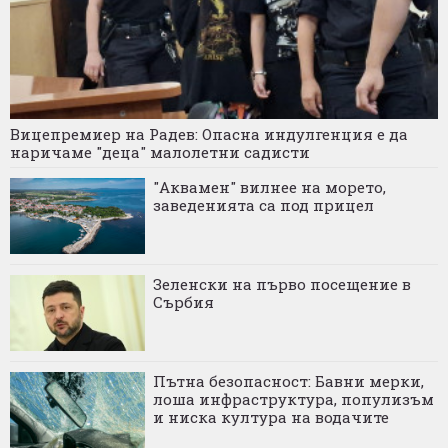
Вицепремиер на Радев: Опасна индулгенция е да
наричаме "деца" малолетни садисти
"Аквамен" вилнее на морето,
заведенията са под прицел
Зеленски на първо посещение в
Сърбия
Пътна безопасност: Бавни мерки,
лоша инфраструктура, популизъм
и ниска култура на водачите