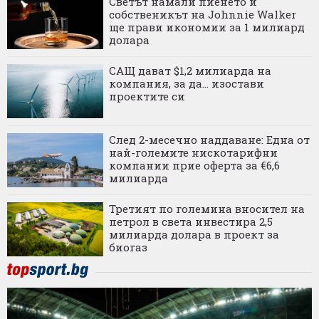
Светът намали пиенето и
собственикът на Johnnie Walker
ще прави икономии за 1 милиард
долара
САЩ дават $1,2 милиарда на
компания, за да... изостави
проектите си
След 2-месечно наддаване: Една от
най-големите нискотарифни
компании прие оферта за €6,6
милиарда
Третият по големина вносител на
петрол в света инвестира 2,5
милиарда долара в проект за
биогаз