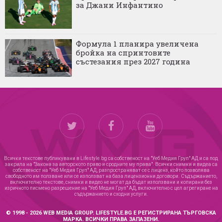
за Джани Инфантино
Формула 1 планира увеличена
бройка на спринтовите
състезания през 2027 година
Всички текстове публикувани в Lifestyle.bg са собственост на "Уеб Медия Груп" АД и са под
закрила на "Закона за авторското право и сродните му права". Всички снимки и видеа са
собственост на "Уеб Медия Груп" АД, разпространяват се с лиценз, който позволява
свободното им ползване или се използват на база лицензионни договори. Съдържанието,
включително текстове, снимки и видео не могат да бъдат използвани и копирани без
изричното писмено разрешение на "Уеб Медия Груп" АД, включително с цел агрегиране на
съдържанието и сходни услуги.
© 1998 - 2026 WEB MEDIA GROUP. LIFESTYLE.BG Е РЕГИСТРИРАНА ТЪРГОВСКА
МАРКА. ВСИЧКИ ПРАВА ЗАПАЗЕНИ.