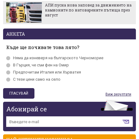
АПИ пусна нова заповед за движението на
камионите по натоварените пътища през
август
АНКЕТА
Къде ще почивате това лято?
Няма да изневеря на българското Черномориe
В Гърция, че съм фен на Омир
Предпочитам Италия или Хърватия
С тези цени само на село
Виж резултати
Абонирай се