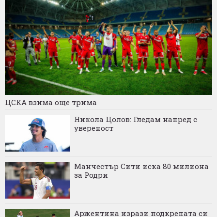
ЦСКА взима още трима
Никола Цолов: Гледам напред с
увереност
Манчестър Сити иска 80 милиона
за Родри
Аржентина изрази подкрепата си