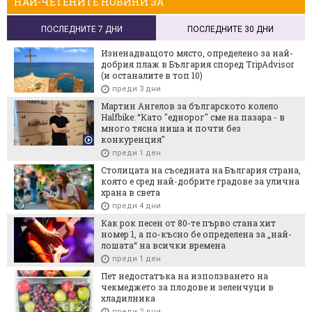
НАЙ-ЧЕТЕНИТЕ НОВИНИ ЗА
ПОСЛЕДНИТЕ 7 ДНИ
ПОСЛЕДНИТЕ 30 ДНИ
Изненадващото място, определено за най-
добрия плаж в България според TripAdvisor
(и останалите в топ 10)
преди 3 дни
Мартин Ангелов за българското колело
Halfbike: “Като "еднорог" сме на пазара - в
много тясна ниша и почти без
конкуренция"
преди 1 ден
Столицата на съседната на България страна,
която е сред най-добрите градове за улична
храна в света
преди 4 дни
Как рок песен от 80-те първо стана хит
номер 1, а по-късно бе определена за „най-
лошата“ на всички времена
преди 1 ден
Пет недостатъка на използването на
чекмеджето за плодове и зеленчуци в
хладилника
преди 2 дни