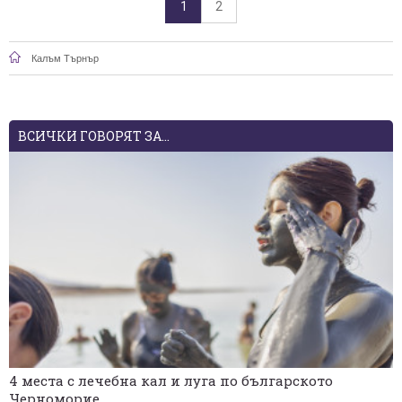
1
2
Калъм Търнър
ВСИЧКИ ГОВОРЯТ ЗА...
4 места с лечебна кал и луга по българското
Черноморие