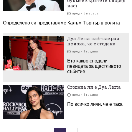
букмейкърите (и според
нас)
преди 8 месеца
Определено си представяме Калъм Търнър в ролята
Дуа Липа най-накрая
призна, че е сгодена
преди 1 година
Ето какво сподели
певицата за щастливото
събитие
Сгодена ли е Дуа Липа
преди 1 година
По всичко личи, че е така