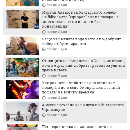
преди 4 дни
Мартин Ангелов за българското колело
Halfbike: “Като "еднорог" сме на пазара - в
много тясна ниша и почти без
конкуренция"
преди 2 дни
Защо чешмяната вода често е по-добрият
избор от бутилираната
преди 1 ден
Столицата на съседната на България страна,
която е сред най-добрите градове за улична
храна в света
преди 5 дни
Как рок песен от 80-те първо стана хит
номер 1, а по-късно бе определена за „най-
лошата“ на всички времена
преди 2 дни
4 места с лечебна кал и луга по българското
Черноморие
преди 2 дни
Пет недостатъка на използването на