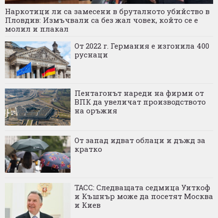
Наркотици ли са замесени в бруталното убийство в
Пловдив: Измъчвали са без жал човек, който се е
молил и плакал
От 2022 г. Германия е изгонила 400
руснаци
Пентагонът нареди на фирми от
ВПК да увеличат производството
на оръжия
От запад идват облаци и дъжд за
кратко
ТАСС: Следващата седмица Уиткоф
и Къшнър може да посетят Москва
и Киев