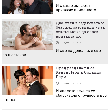
И с какво актьорът
привлече вниманието
Два пъти в седмицата и
без предразсъдъци - как
сексът може да спаси
връзката ни
преди 1 година
И сме по-доволни, и сме
по-щастливи
Пред раздяла ли са
Кейти Пери и Орландо
Блум
преди 1 година
И двамата вече са се
сблъсквали с трудности във
връзка...