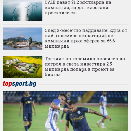
САЩ дават $1,2 милиарда на
компания, за да... изостави
проектите си
След 2-месечно наддаване: Една от
най-големите нискотарифни
компании прие оферта за €6,6
милиарда
Третият по големина вносител на
петрол в света инвестира 2,5
милиарда долара в проект за
биогаз