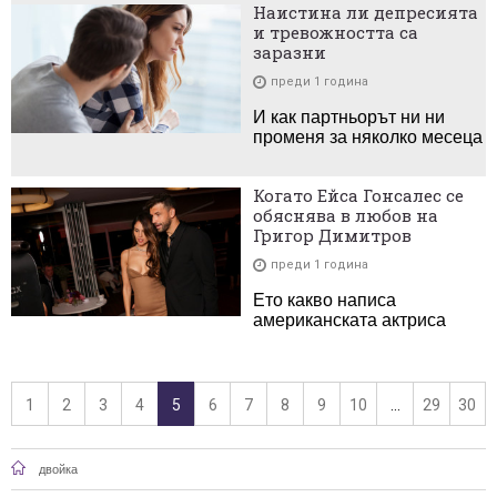
Наистина ли депресията
и тревожността са
заразни
преди 1 година
И как партньорът ни ни
променя за няколко месеца
Когато Ейса Гонсалес се
обяснява в любов на
Григор Димитров
преди 1 година
Ето какво написа
американската актриса
1
2
3
4
5
6
7
8
9
10
...
29
30
двойка