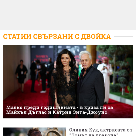
СТАТИИ СВЪРЗАНИ С
ДВОЙКА
Малко преди годишнината - в криза ли са
Майкъл Дъглас и Катрин Зита-Джоунс
Оливия Кук, актрисата от
"Домът на дракона",