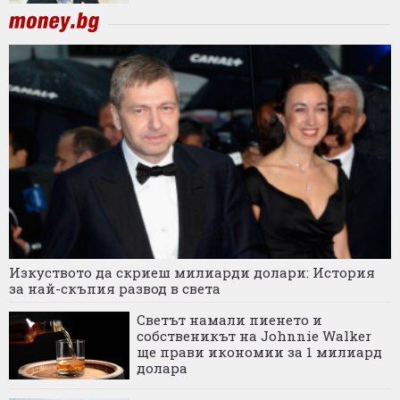
Изкуството да скриеш милиарди долари: История
за най-скъпия развод в света
Светът намали пиенето и
собственикът на Johnnie Walker
ще прави икономии за 1 милиард
долара