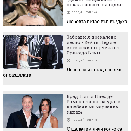
показа новото си гадже
преди 1 година
Любовта витае във въздуха
Забрави я прекалено
лесно - Кейти Пери е
истински огорчена от
Орландо Блум
преди 1 година
Ясно е кой страда повече
от раздялата
Брад Пит и Инес де
Рамон отново заедно и
влюбени на червения
килим
преди 1 година
Отдалеч им личи колко са