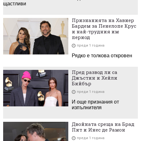
щастливи
Признанията на Хавиер
Бардем за Пенелопе Крус
и най-трудния им
период
преди 1 година
Рядко е толкова откровен
Пред развод ли са
Джъстин и Хейли
Бийбър
преди 1 година
И още признания от
изпълнителя
Двойната среща на Брад
Пит и Инес де Рамон
преди 1 година