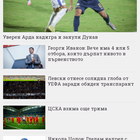
Уверен Арда надигра и занули Дунав
Георги Иванов: Вече има 4 или 5
отбора, които дърпат нивото в
първенството
Левски отнесе солидна глоба от
УЕФА заради обиден транспарант
ЦСКА взима още трима
Никола Цолов: Гледам напред с