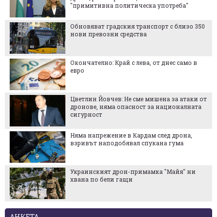
"примитивна политическа употреба"
Обновяват градския транспорт с близо 350
нови превозни средства
Окончателно: Край с лева, от днес само в
евро
Цветлин Йовчев: Не сме мишена за атаки от
дронове, няма опасност за националната
сигурност
Няма напрежение в Кардам след дрона,
взривът наподобявал спукана гума
Украинският дрон-примамка "Майя" ни
хвана по бели гащи
АНКЕТА