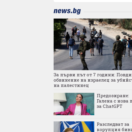
За първи път от 7 години: Повд
обвинение на израелец за убийс
на палестинец
Предозиране:
Галена с нова 
за ChatGPT
Разследват за
корупция бив