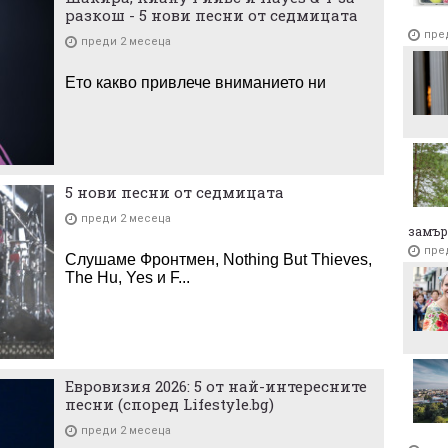
разкош - 5 нови песни от седмицата
пре
преди 2 месеца
Ето какво привлече вниманието ни
5 нови песни от седмицата
преди 2 месеца
замър
пре
Слушаме Фронтмен, Nothing But Thieves,
The Hu, Yes и F...
Евровизия 2026: 5 от най-интересните
песни (според Lifestyle.bg)
преди 2 месеца