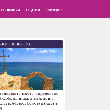
ВХОД
ТЕНДЕНЦИИ
АКЦЕНТИ
ПОСЛЕДНО
КИ ГОВОРЯТ ЗА...
надващото място, определено
й-добрия плаж в България
д TripAdvisor (и останалите в
0)