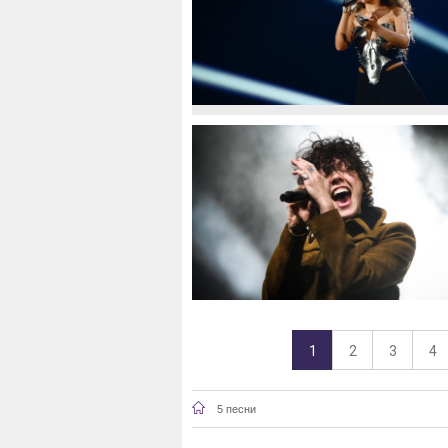
1
2
3
4
5 песни