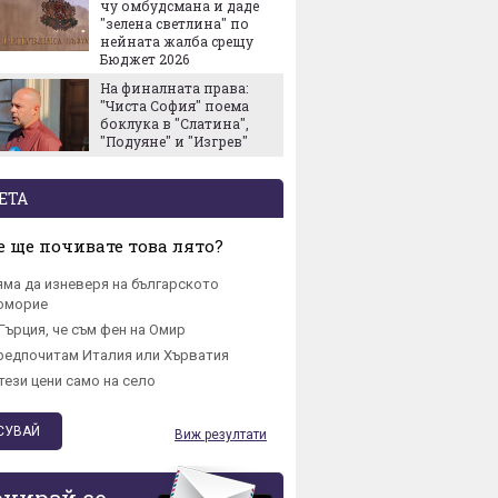
чу омбудсмана и даде
ПроКре
"зелена светлина" по
Българ
нейната жалба срещу
Европе
Бюджет 2026
старти
На финалната права:
собств
"Чиста София" поема
боклука в "Слатина",
"Подуяне" и "Изгрев"
ЕТА
 ще почивате това лято?
яма да изневеря на българското
омориe
Гърция, че съм фен на Омир
редпочитам Италия или Хърватия
тези цени само на село
Виж резултати
онирай се