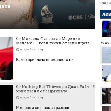
Тенден
цата
Макаби Тел Авив срещу
ЦСКА, "жълтите" на
колене!
От Михаела Филева до Мерилин
Левски преминава в
са по
Менсън - 5 нови песни от седмицата
съвсем друга финансова
орбита, ако отстрани
преди 2 седмици
Кайрат
Какво привлече вниманието ни
Смут в лагера на Арсенал
Трудният съперник на
ЦСКА - що за отбор е
От Nothing But Thieves до Джак Уайт - 5
Макаби Тел Авив?
нови песни от седмицата
Левски харесал
преди 3 седмици
голмайстора на Лига на
конференциите, но се
Рок, рок и още рок за разкош
разминал с трансфер