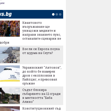
ции
Квантовото
Купихт
въоръжаване ще
Гответе
унищожи медиите и
квадрат
направи знанието лукс,
в него
останалите сценарии не
Заради 
-добри
реколта
Взе ли си Европа поука
възмож
от щурма на Сеута?
българ
Сделка
въоръж
Украинският "Антонов",
хиляди
до който бе намерен
убиват
дрон с експлозиви в
Ще зей
Лайпциг, е превозвал
дупка в
оръжие
Съдът блокира
събарянето на 12 сгради
Метрот
в местността "Баба
"Левски
Алино"
Конституционният съд