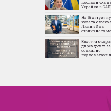
посланичка н
Украйна в СА
На 15 август п
новата отсечка
Линия 3 на
столичното м
Властта съкра
дирекциите за
социално
подпомагане н