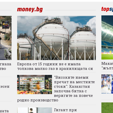
Макаб
игнаха
Европа от 15 години не е имала
"жълт
тво
толкова малко газ в хранилищата си
"Високите наеми
пречат на местните
песен
стоки": Казахстан
започва битка с
веригите за повече
родно производство
Гигант при
шата