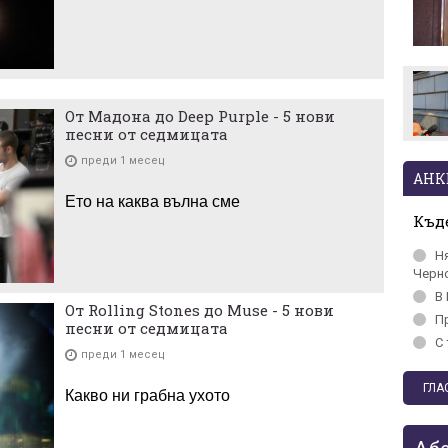
Стотици посрещнаха
Мохамед Салах в Турция
От Мадона до Deep Purple - 5 нови
песни от седмицата
преди 1 месец
АНК
Ето на каква вълна сме
Къде
Н
Черн
В 
От Rolling Stones до Muse - 5 нови
П
песни от седмицата
С 
преди 1 месец
Какво ни грабна ухото
Аб