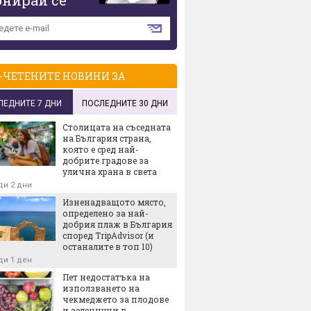
-ЧЕТЕНИТЕ НОВИНИ ЗА
ЛЕДНИТЕ 7 ДНИ
ПОСЛЕДНИТЕ 30 ДНИ
Столицата на съседната
на България страна,
която е сред най-
добрите градове за
улична храна в света
ди 2 дни
Изненадващото място,
определено за най-
добрия плаж в България
според TripAdvisor (и
останалите в топ 10)
ди 1 ден
Пет недостатъка на
използването на
чекмеджето за плодове
и зеленчуци в