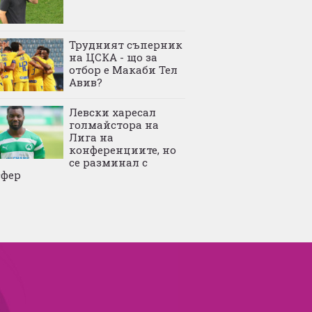
Трудният съперник
на ЦСКА - що за
отбор е Макаби Тел
Авив?
Левски харесал
голмайстора на
Лига на
конференциите, но
се разминал с
сфер