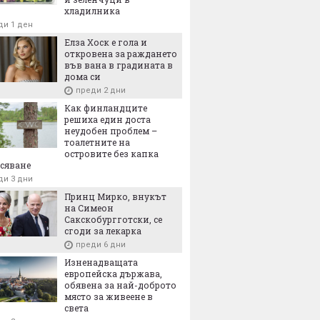
хладилника
ди 1 ден
Елза Хоск е гола и
откровена за раждането
във вана в градината в
дома си
преди 2 дни
Как финландците
решиха един доста
неудобен проблем –
тоалетните на
островите без капка
сяване
ди 3 дни
Принц Мирко, внукът
на Симеон
Сакскобургготски, се
сгоди за лекарка
преди 6 дни
Изненадващата
европейска държава,
обявена за най-доброто
място за живеене в
света