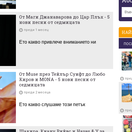
От Маги Джанаварова до Цар Плъх - 5
нови песни от седмицата
преди 1 месец
НАЙ
Ето какво привлече вниманието ни
ПОС
От Muse през Тейлър Суифт до Любо
Киров и MONA - 5 нови песни от
пре
седмицата
преди 2 месеца
Ето какво слушаме този петък
пре
Шакира, Киану Рийвс и Hayes & Y за