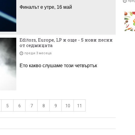
пре
Финалът е утре, 16 май
Editors, Europe, LP и още - 5 нови песни
от седмицата
преди 3 месеца
Ето какво слушаме този четвъртък
5
6
7
8
9
10
11