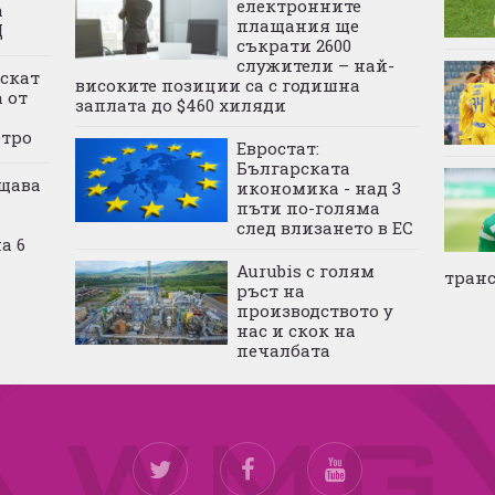
електронните
а
плащания ще
Щ
съкрати 2600
служители – най-
ускат
високите позиции са с годишна
 от
заплата до $460 хиляди
етро
Евростат:
Българската
щава
икономика - над 3
пъти по-голяма
след влизането в ЕС
а 6
Aurubis с голям
тран
ръст на
производството у
нас и скок на
печалбата