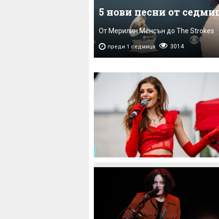
5 нови песни от седми
От Мерилин Менсън до The Strokes
3014
преди 1 седмица